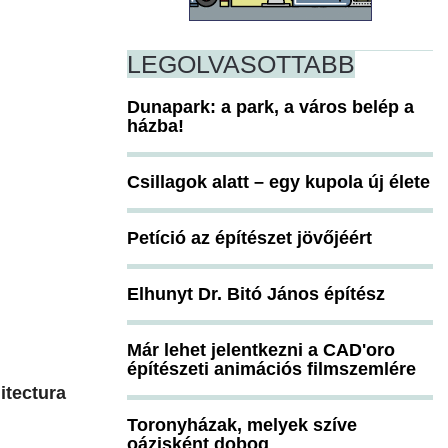
LEGOLVASOTTABB
Dunapark: a park, a város belép a
házba!
Csillagok alatt – egy kupola új élete
Petíció az építészet jövőjéért
Elhunyt Dr. Bitó János építész
Már lehet jelentkezni a CAD'oro
építészeti animációs filmszemlére
itectura
Toronyházak, melyek szíve
oázisként dobog