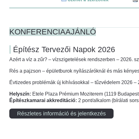
KONFERENCIAAJÁNLÓ
Építész Tervezői Napok 2026
Azért a víz a zűr? – vízszigetelések rendszerben – 2026. s
Rés a pajzson – épületburok nyílászáróknál és más kényes
Évtizedes problémák új kihívásokkal – tűzvédelem 2026 –
Helyszín:
Etele Plaza Prémium Moziterem (1119 Budapest,
Építészkamarai akkreditáció:
2 pont/alkalom (bírálati so
Részletes információ és jelentkezés