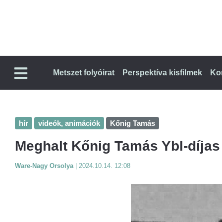
Metszet folyóirat
Perspektíva kisfilmek
Ko
hír
videók, animációk
Kőnig Tamás
Meghalt Kőnig Tamás Ybl-díjas
Ware-Nagy Orsolya
|
2024.10.14. 12:08