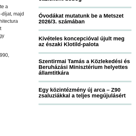
te a
díjat, majd
Óvodákat mutatunk be a Metszet
hitectura
2026/3. számában
t
gy
Kivételes koncepcióval újult meg
az északi Klotild-palota
1990,
Szentirmai Tamás a Közlekedési és
Beruházási Minisztérium helyettes
államtitkára
Egy közintézmény új arca – Z90
zsaluziákkal a teljes megújulásért