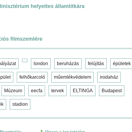
nisztérium helyettes államtitkára
ciós filmszemlére
pályázat
london
beruházás
felújítás
épületek
pület
felhőkarcoló
műemlékvédelem
irodaház
Múzeum
eecfa
tervek
ELTINGA
Budapest
ék
stadion
Nyomtatás
Vissza a lap tetejére