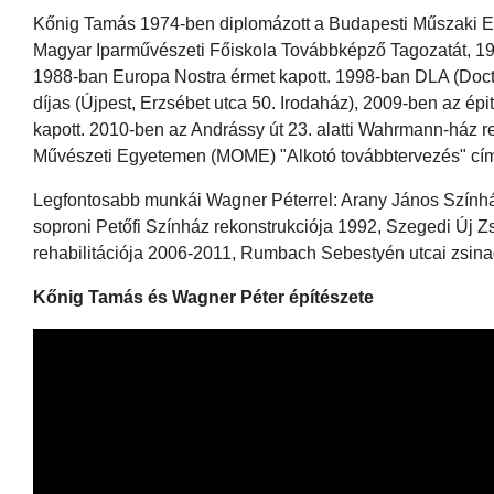
Kőnig Tamás 1974-ben diplomázott a Budapesti Műszaki E
Magyar Iparművészeti Főiskola Továbbképző Tagozatát, 1991
1988-ban Europa Nostra érmet kapott. 1998-ban DLA (Doctor
díjas (Újpest, Erzsébet utca 50. Irodaház), 2009-ben az é
kapott. 2010-ben az Andrássy út 23. alatti Wahrmann-ház 
Művészeti Egyetemen (MOME) "Alkotó továbbtervezés" címm
Legfontosabb munkái Wagner Péterrel: Arany János Színház
soproni Petőfi Színház rekonstrukciója 1992, Szegedi Új Z
rehabilitációja 2006-2011, Rumbach Sebestyén utcai zsina
Kőnig Tamás és Wagner Péter építészete