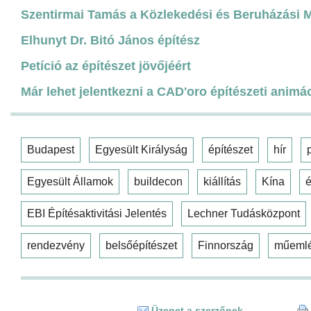
Szentirmai Tamás a Közlekedési és Beruházási Mi
Elhunyt Dr. Bitó János építész
Petíció az építészet jövőjéért
Már lehet jelentkezni a CAD'oro építészeti animá
Budapest
Egyesült Királyság
építészet
hír
Egyesült Államok
buildecon
kiállítás
Kína
é
EBI Építésaktivitási Jelentés
Lechner Tudásközpont
rendezvény
belsőépítészet
Finnország
műeml
Üzenet a szerzőnek