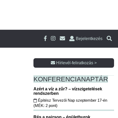
Bejelentkezés
Hírlevél-feliratkozás >
KONFERENCIA
NAPTÁR
Azért a víz a zűr? – vízszigetelések
rendszerben
Építész Tervezői Nap szeptember 17-én
(MÉK: 2 pont)
Rés a pajzson – épületburok