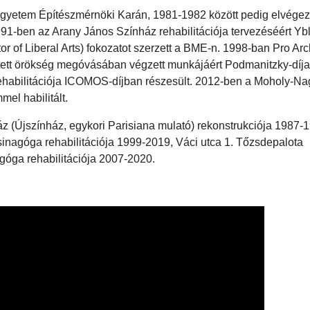
gyetem Építészmérnöki Karán, 1981-1982 között pedig elvégez
-ben az Arany János Színház rehabilitációja tervezéséért Ybl-
 of Liberal Arts) fokozatot szerzett a BME-n. 1998-ban Pro Arc
pitett örökség megóvásában végzett munkájáért Podmanitzky-díja
rehabilitációja ICOMOS-díjban részesült. 2012-ben a Moholy-Na
el habilitált.
 (Újszínház, egykori Parisiana mulató) rekonstrukciója 1987-
sinagóga rehabilitációja 1999-2019, Váci utca 1. Tőzsdepalota
góga rehabilitációja 2007-2020.