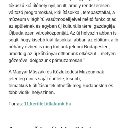
fókuszú kiállítóhely nyíljon itt, amely rendszeresen
változó programokkal, kiállításokkal, terepasztallal, a
múzeum világhírű vasútmodelljeivel méltó funkciót ad
az épületnek és egyben új kulturális térrel gazdagítja
Újbuda ezen városközpontját. Az új helyszín abban is
segít, hogy kisebb kiállításokkal abban az előttünk álló
néhány évben is meg tudjunk jelenni Budapesten,
ameddig az új kőbányai otthonunk elkészül – melyen
gőzerővel dolgozunk párhuzamosan."
A Magyar Műszaki és Közlekedési Múzeumnak
jelenleg nincs saját épülete, kisebb,
tematikus kiállításai tekinthetők meg Budapesten és
több vidéki helyszínen.
Forrás:
11.kerület.ittlakunk.hu