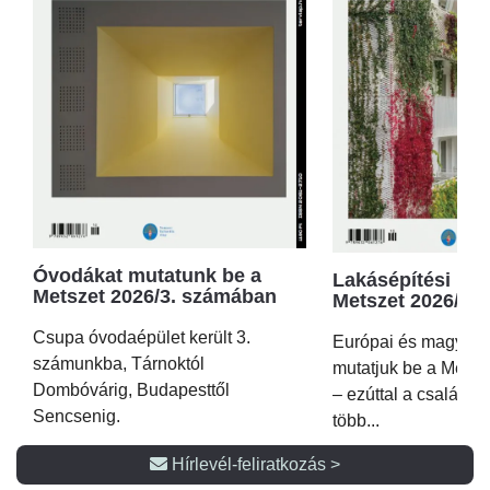
Óvodákat mutatunk be a
Lakásépítési kör
Metszet 2026/3. számában
Metszet 2026/2.
Csupa óvodaépület került 3.
Európai és magyar p
számunkba, Tárnoktól
mutatjuk be a Metsz
Dombóvárig, Budapesttől
– ezúttal a családi 
Sencsenig.
több...
Hírlevél-feliratkozás >