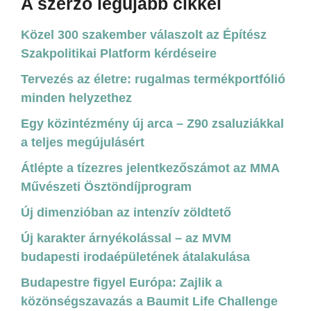
A szerző legújabb cikkei
Közel 300 szakember válaszolt az Építész
Szakpolitikai Platform kérdéseire
Tervezés az életre: rugalmas termékportfólió
minden helyzethez
Egy közintézmény új arca – Z90 zsaluziákkal
a teljes megújulásért
Átlépte a tízezres jelentkezőszámot az MMA
Művészeti Ösztöndíjprogram
Új dimenzióban az intenzív zöldtető
Új karakter árnyékolással – az MVM
budapesti irodaépületének átalakulása
Budapestre figyel Európa: Zajlik a
közönségszavazás a Baumit Life Challenge