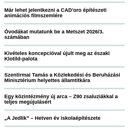
Már lehet jelentkezni a CAD'oro építészeti
animációs filmszemlére
Óvodákat mutatunk be a Metszet 2026/3.
számában
Kivételes koncepcióval újult meg az északi
Klotild-palota
Szentirmai Tamás a Közlekedési és Beruházási
Minisztérium helyettes államtitkára
Egy közintézmény új arca – Z90 zsaluziákkal a
teljes megújulásért
„A Jedlik” – Hetven év iskolaépítészete