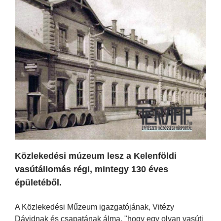
Közlekedési múzeum lesz a Kelenföldi
vasútállomás régi, mintegy 130 éves
épületéből.
A Közlekedési Műzeum igazgatójának, Vitézy
Dávidnak és csapatának álma, "hogy egy olyan vasúti