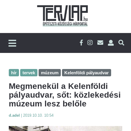
hír
tervek
múzeum
Kelenföldi pályaudvar
Megmenekül a Kelenföldi
pályaudvar, sőt: közlekedési
múzeum lesz belőle
d.adel
|
2019.10.10. 10:54