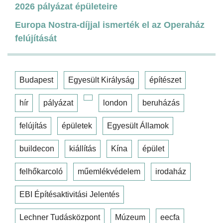
2026 pályázat épületeire
Europa Nostra-díjjal ismerték el az Operaház
felújítását
Budapest
Egyesült Királyság
építészet
hír
pályázat
london
beruházás
felújítás
épületek
Egyesült Államok
buildecon
kiállítás
Kína
épület
felhőkarcoló
műemlékvédelem
irodaház
EBI Építésaktivitási Jelentés
Lechner Tudásközpont
Múzeum
eecfa