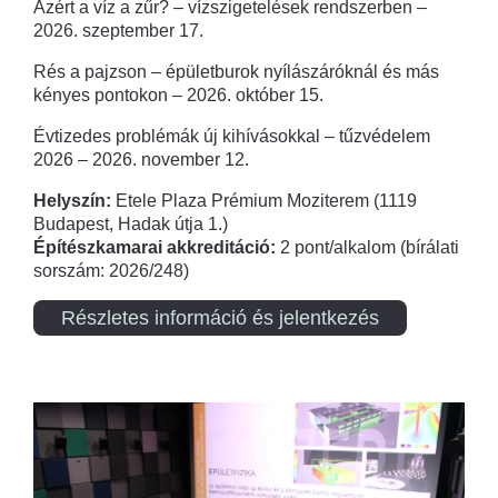
Azért a víz a zűr? – vízszigetelések rendszerben –
2026. szeptember 17.
Rés a pajzson – épületburok nyílászáróknál és más
kényes pontokon – 2026. október 15.
Évtizedes problémák új kihívásokkal – tűzvédelem
2026 – 2026. november 12.
Helyszín:
Etele Plaza Prémium Moziterem (1119
Budapest, Hadak útja 1.)
Építészkamarai akkreditáció:
2 pont/alkalom (bírálati
sorszám: 2026/248)
Részletes információ és jelentkezés