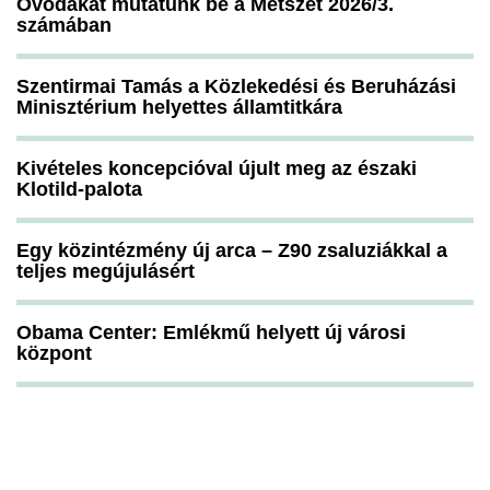
Óvodákat mutatunk be a Metszet 2026/3.
számában
Szentirmai Tamás a Közlekedési és Beruházási
Minisztérium helyettes államtitkára
Kivételes koncepcióval újult meg az északi
Klotild-palota
Egy közintézmény új arca – Z90 zsaluziákkal a
teljes megújulásért
Obama Center: Emlékmű helyett új városi
központ