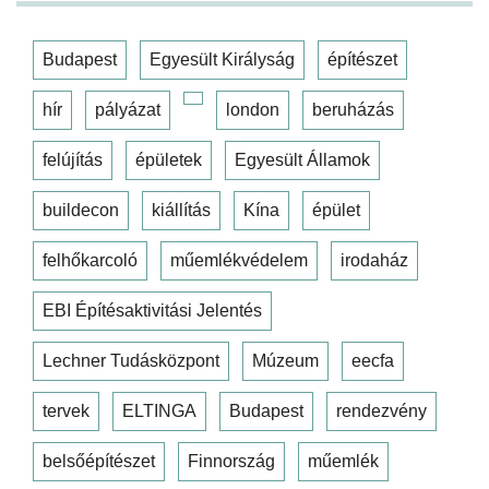
Budapest
Egyesült Királyság
építészet
hír
pályázat
london
beruházás
felújítás
épületek
Egyesült Államok
buildecon
kiállítás
Kína
épület
felhőkarcoló
műemlékvédelem
irodaház
EBI Építésaktivitási Jelentés
Lechner Tudásközpont
Múzeum
eecfa
tervek
ELTINGA
Budapest
rendezvény
belsőépítészet
Finnország
műemlék