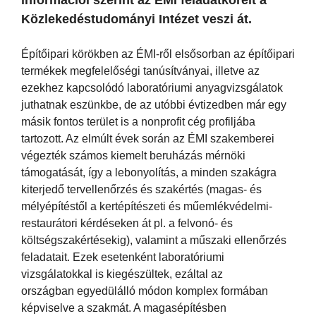
Közlekedéstudományi Intézet veszi át.
Építőipari körökben az ÉMI-ről elsősorban az építőipari
termékek megfelelőségi tanúsítványai, illetve az
ezekhez kapcsolódó laboratóriumi anyagvizsgálatok
juthatnak eszünkbe, de az utóbbi évtizedben már egy
másik fontos terület is a nonprofit cég profiljába
tartozott. Az elmúlt évek során az ÉMI szakemberei
végezték számos kiemelt beruházás mérnöki
támogatását, így a lebonyolítás, a minden szakágra
kiterjedő tervellenőrzés és szakértés (magas- és
mélyépítéstől a kertépítészeti és műemlékvédelmi-
restaurátori kérdéseken át pl. a felvonó- és
költségszakértésekig), valamint a műszaki ellenőrzés
feladatait. Ezek esetenként laboratóriumi
vizsgálatokkal is kiegészültek, ezáltal az
országban egyedülálló módon komplex formában
képviselve a szakmát. A magasépítésben