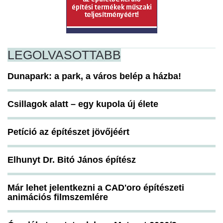
LEGOLVASOTTABB
Dunapark: a park, a város belép a házba!
Csillagok alatt – egy kupola új élete
Petíció az építészet jövőjéért
Elhunyt Dr. Bitó János építész
Már lehet jelentkezni a CAD'oro építészeti
animációs filmszemlére