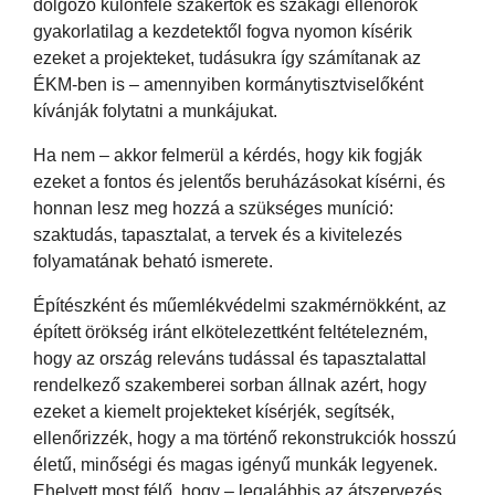
dolgozó különféle szakértők és szakági ellenőrök
gyakorlatilag a kezdetektől fogva nyomon kísérik
ezeket a projekteket, tudásukra így számítanak az
ÉKM-ben is – amennyiben kormánytisztviselőként
kívánják folytatni a munkájukat.
Ha nem – akkor felmerül a kérdés, hogy kik fogják
ezeket a fontos és jelentős beruházásokat kísérni, és
honnan lesz meg hozzá a szükséges muníció:
szaktudás, tapasztalat, a tervek és a kivitelezés
folyamatának beható ismerete.
Építészként és műemlékvédelmi szakmérnökként, az
épített örökség iránt elkötelezettként feltételezném,
hogy az ország releváns tudással és tapasztalattal
rendelkező szakemberei sorban állnak azért, hogy
ezeket a kiemelt projekteket kísérjék, segítsék,
ellenőrizzék, hogy a ma történő rekonstrukciók hosszú
életű, minőségi és magas igényű munkák legyenek.
Ehelyett most félő, hogy – legalábbis az átszervezés