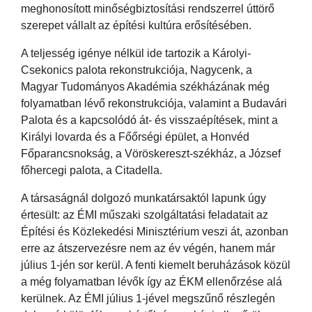
meghonosított minőségbiztosítási rendszerrel úttörő
szerepet vállalt az építési kultúra erősítésében.
A teljesség igénye nélkül ide tartozik a Károlyi-
Csekonics palota rekonstrukciója, Nagycenk, a
Magyar Tudományos Akadémia székházának még
folyamatban lévő rekonstrukciója, valamint a Budavári
Palota és a kapcsolódó át- és visszaépítések, mint a
Királyi lovarda és a Főőrségi épület, a Honvéd
Főparancsnokság, a Vöröskereszt-székház, a József
főhercegi palota, a Citadella.
A társaságnál dolgozó munkatársaktól lapunk úgy
értesült: az ÉMI műszaki szolgáltatási feladatait az
Építési és Közlekedési Minisztérium veszi át, azonban
erre az átszervezésre nem az év végén, hanem már
július 1-jén sor kerül. A fenti kiemelt beruházások közül
a még folyamatban lévők így az ÉKM ellenőrzése alá
kerülnek. Az ÉMI július 1-jével megszűnő részlegén