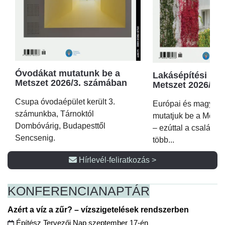
Óvodákat mutatunk be a
Lakásépítési kör
Metszet 2026/3. számában
Metszet 2026/2.
Csupa óvodaépület került 3.
Európai és magyar p
számunkba, Tárnoktól
mutatjuk be a Metsz
Dombóvárig, Budapesttől
– ezúttal a családi 
Sencsenig.
több...
Hírlevél-feliratkozás >
KONFERENCIA
NAPTÁR
Azért a víz a zűr? – vízszigetelések rendszerben
Építész Tervezői Nap szeptember 17-én