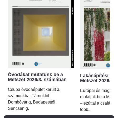
Óvodákat mutatunk be a
Lakásépítési kör
Metszet 2026/3. számában
Metszet 2026/2.
Csupa óvodaépület került 3.
Európai és magyar p
számunkba, Tárnoktól
mutatjuk be a Metsz
Dombóvárig, Budapesttől
– ezúttal a családi 
Sencsenig.
több...