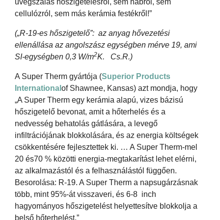
üvegszálas hőszigetelésről, sem habról, sem
cellulózról, sem más kerámia festékről!”
(„R-19-es hőszigetelő”: az anyag hővezetési
ellenállása az angolszász
egységben mérve 19, ami
2
SI-egységben 0,3 W/m
K. Cs.R.)
A Super Therm gyártója (
Superior Products
International
of Shawnee, Kansas) azt mondja, hogy
„A Super Therm egy kerámia alapú, vizes bázisú
hőszigetelő bevonat, amit a hőterhelés és a
nedvesség behatolás gátlására, a levegő
infiltrációjának blokkolására, és az energia költségek
csökkentésére fejlesztettek ki. … A Super Therm-mel
20 és70 % közötti energia-megtakarítást lehet elérni,
az alkalmazástól és a felhasználástól függően.
Besorolása: R-19. A Super Therm a napsugárzásnak
több, mint 95%-át visszaveri, és 6-8 inch
hagyományos hőszigetelést helyettesítve blokkolja a
belső hőterhelést.”