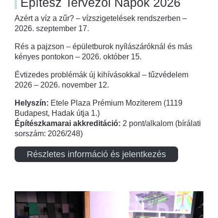
Építész Tervezői Napok 2026
Azért a víz a zűr? – vízszigetelések rendszerben –
2026. szeptember 17.
Rés a pajzson – épületburok nyílászáróknál és más
kényes pontokon – 2026. október 15.
Évtizedes problémák új kihívásokkal – tűzvédelem
2026 – 2026. november 12.
Helyszín:
Etele Plaza Prémium Moziterem (1119
Budapest, Hadak útja 1.)
Építészkamarai akkreditáció:
2 pont/alkalom (bírálati
sorszám: 2026/248)
Részletes információ és jelentkezés