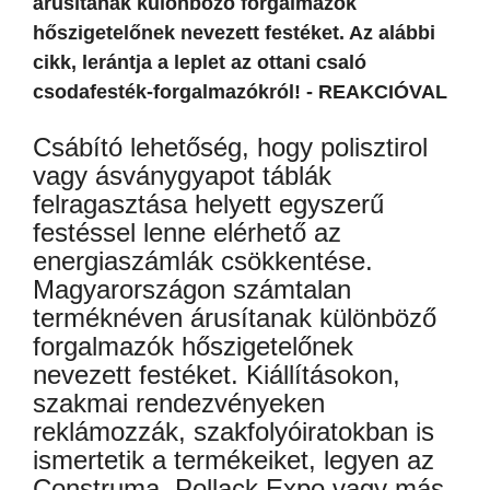
árusítanak különböző forgalmazók
hőszigetelőnek nevezett festéket. Az alábbi
cikk, lerántja a leplet az ottani csaló
csodafesték-forgalmazókról! - REAKCIÓVAL
Csábító lehetőség, hogy polisztirol
vagy ásványgyapot táblák
felragasztása helyett egyszerű
festéssel lenne elérhető az
energiaszámlák csökkentése.
Magyarországon számtalan
terméknéven árusítanak különböző
forgalmazók hőszigetelőnek
nevezett festéket. Kiállításokon,
szakmai rendezvényeken
reklámozzák, szakfolyóiratokban is
ismertetik a termékeiket, legyen az
Construma, Pollack Expo vagy más.