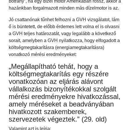
botrány”, ha egy dízel motor Amerikában rossz, akkor a
hazánkban forgalmazott minden más dízelmotor is az.
Jó csattanónak tűnhet felhozni a GVH vizsgálatot, lám
ő is büntetett, de előbb érdemes lett volna el is olvasni
a GVH teljes határozatát, vagy legalább a következő
sorait, amelyben a GVH nyilatkozza, hogy elfogadott a
költségmegtakarításra (energiamegtakarításra)
vonatkozó mérési eredményeket:
„Megállapítható tehát, hogy a
költségmegtakarítás egy részére
vonatkozóan az eljárás alávont
vállalkozás bizonyítékokkal szolgált
mérési eredményekre hivatkozással,
amely méréseket a beadványában
hivatkozott szakemberek,
szervezetek végeztek.” (29. old)
Valamint azt is leírja: