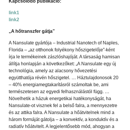
Kapcsolódó publikáció:
link1
link2
„A hőtranszfer gátja”
A Nansulate gyártója – Industrial Nanotech of Naples,
Florida – „az otthonok folyékony hőszigetelője”-ként
írja le termékeinek zászlóshajóját. A társaság hamisan
állítja honlapján a következőket: „A Nansulate egy új
technológia, amely az alacsony hővezetési
együtthatója révén hőszigetel. … Háztulajdonosok 20
– 40% energiamegtakarításról számoltak be, ami
természetesen az egyedi felhasználástól függ. …
Növelhetik a házuk energetikai hatékonyságát, ha
Nansulate-ot visznek fel a belső falra, a mennyezetre
és az attika falra. A Nansulate a hőátvitelnek mind a
három formáját gátolja – a konvektív, a konduktív és a
radiatív hőátvitelt. A legjelentősebb mód, ahogyan a