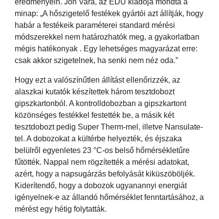
eredményein. Jon Vara, az EDU kiadója mondta a
minap: „A hőszigetelő festékek gyártói azt állítják, hogy
habár a festékeik paraméterei standard mérési
módszerekkel nem határozhatók meg, a gyakorlatban
mégis hatékonyak . Egy lehetséges magyarázat erre:
csak akkor szigetelnek, ha senki nem néz oda.”
Hogy ezt a valószínűtlen állítást ellenőrizzék, az
alaszkai kutatók készítettek három tesztdobozt
gipszkartonból. A kontrolldobozban a gipszkartont
közönséges festékkel festették be, a másik két
tesztdobozt pedig Super Therm-mel, illetve Nansulate-
tel. A dobozokat a kültérbe helyezték, és éjszaka
belülről egyenletes 23 °C-os belső hőmérsékletűre
fűtötték. Nappal nem rögzítették a mérési adatokat,
azért, hogy a napsugárzás befolyását kiküszöböljék.
Kiderítendő, hogy a dobozok ugyanannyi energiát
igényelnek-e az állandó hőmérséklet fenntartásához, a
mérést egy hétig folytatták.