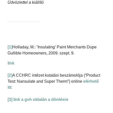
Üdvözlettel a kiállító
[1]
Holladay, M.: ’Insulating’ Paint Merchants Dupe
Gullible Homeowners, 2009. szept. 9.
link
[2]
A CCHRC intézet kutatási beszámolója (“Product
Test: Nansulate and Super Therm”) online
elérhető
itt
:
[3]
link a gvh oldalán a döntésre