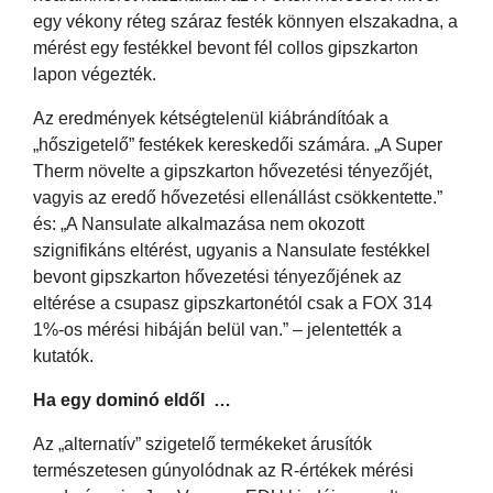
egy vékony réteg száraz festék könnyen elszakadna, a
mérést egy festékkel bevont fél collos gipszkarton
lapon végezték.
Az eredmények kétségtelenül kiábrándítóak a
„hőszigetelő” festékek kereskedői számára. „A Super
Therm növelte a gipszkarton hővezetési tényezőjét,
vagyis az eredő hővezetési ellenállást csökkentette.”
és: „A Nansulate alkalmazása nem okozott
szignifikáns eltérést, ugyanis a Nansulate festékkel
bevont gipszkarton hővezetési tényezőjének az
eltérése a csupasz gipszkartonétól csak a FOX 314
1%-os mérési hibáján belül van.” – jelentették a
kutatók.
Ha egy dominó eldől …
Az „alternatív” szigetelő termékeket árusítók
természetesen gúnyolódnak az R-értékek mérési