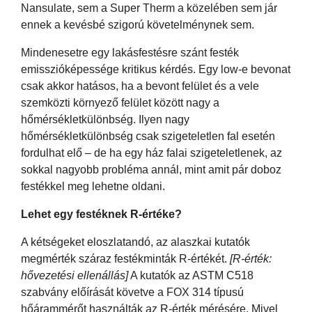
Nansulate, sem a Super Therm a közelében sem jár
ennek a kevésbé szigorú követelménynek sem.
Mindenesetre egy lakásfestésre szánt festék
emisszióképessége kritikus kérdés. Egy low-e bevonat
csak akkor hatásos, ha a bevont felület és a vele
szemközti környező felület között nagy a
hőmérsékletkülönbség. Ilyen nagy
hőmérsékletkülönbség csak szigeteletlen fal esetén
fordulhat elő – de ha egy ház falai szigeteletlenek, az
sokkal nagyobb probléma annál, mint amit pár doboz
festékkel meg lehetne oldani.
Lehet egy festéknek R-értéke?
A kétségeket eloszlatandó, az alaszkai kutatók
megmérték száraz festékminták R-értékét.
[R-érték:
hővezetési ellenállás]
A kutatók az ASTM C518
szabvány előírását követve a FOX 314 típusú
hőárammérőt használták az R-érték mérésére. Mivel