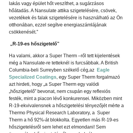
lakás vagy épület hőt veszíthet, a sugárzásos
hőátadás. A Nansulate attika szigetelésére, csövek,
vezetékek és falak szigetelésére is használható az Ön
otthonában, ezzel segítve energiaszámlájának
csökkenését.”
„R-19-es hőszigetelő”
Ha valami, akkor a Super Therm –ről tett kijelentések
még a Nansulate-re tetteknél is furcsábbak. A British
Columbia-beli Surreyben székelő cég,az
Eagle
Specialized Coatings
, egy Super Therm forgalmazó
azt hirdeti, hogy „a Super Therm egy valódi
„hőszigetelő” bevonat, nem csupán egy reflexiós
festék, mint a piacon lévő konkurensei. Miközben mint
R-19-ekvivalensnek a hőszigetelési tényezőjét mérte a
Thermo Physical Research Laboratory, a Super
Therm a hő 92%-át blokkolta. Egyetlen más R-19-es
hőszigetelésről sem lehet ezt elmondani! Sem