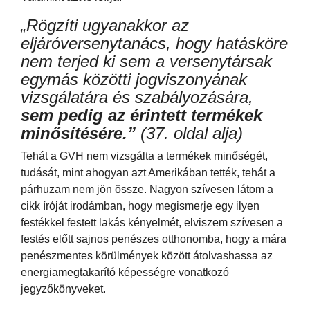
„Rögzíti ugyanakkor az
eljáróversenytanács, hogy hatásköre
nem terjed ki sem a versenytársak
egymás közötti jogviszonyának
vizsgálatára és szabályozására,
sem pedig az
é
rintett term
é
kek
min
ő
s
í
t
é
s
é
re.
”
(37. oldal alja)
Tehát a GVH nem vizsgálta a termékek minőségét,
tudását, mint ahogyan azt Amerikában tették, tehát a
párhuzam nem jön össze. Nagyon szívesen látom a
cikk íróját irodámban, hogy megismerje egy ilyen
festékkel festett lakás kényelmét, elviszem szívesen a
festés előtt sajnos penészes otthonomba, hogy a mára
penészmentes körülmények között átolvashassa az
energiamegtakarító képességre vonatkozó
jegyzőkönyveket.