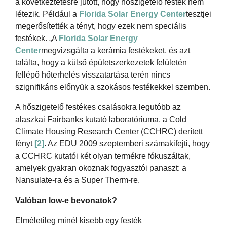
a következtetésre jutott, hogy hőszigetelő festék nem
létezik. Például a
Florida Solar Energy Center
tesztjei
megerősítették a tényt, hogy ezek nem speciális
festékek. „A
Florida Solar Energy
Center
megvizsgálta a kerámia festékeket, és azt
találta, hogy a külső épületszerkezetek felületén
fellépő hőterhelés visszatartása terén nincs
szignifikáns előnyük a szokásos festékekkel szemben.
A hőszigetelő festékes csalásokra legutóbb az
alaszkai Fairbanks kutató laboratóriuma, a Cold
Climate Housing Research Center (CCHRC) derített
fényt
[2]
. Az EDU 2009 szeptemberi számakifejti, hogy
a CCHRC kutatói két olyan termékre fókuszáltak,
amelyek gyakran okoznak fogyasztói panaszt: a
Nansulate-ra és a Super Therm-re.
Valóban low-e bevonatok?
Elméletileg minél kisebb egy festék