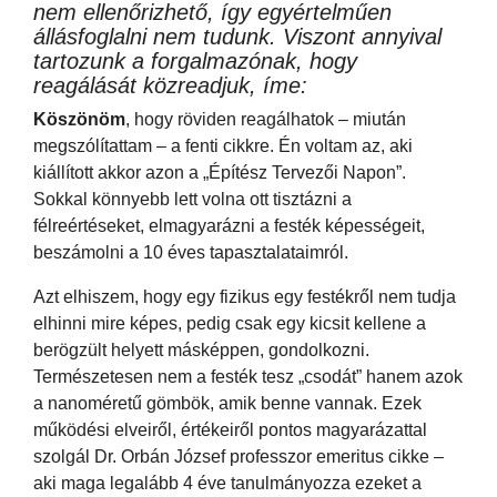
nem ellenőrizhető, így egyértelműen
állásfoglalni nem tudunk. Viszont annyival
tartozunk a forgalmazónak, hogy
reagálását közreadjuk, íme:
Köszönöm
, hogy röviden reagálhatok – miután
megszólítattam – a fenti cikkre. Én voltam az, aki
kiállított akkor azon a „Építész Tervezői Napon”.
Sokkal könnyebb lett volna ott tisztázni a
félreértéseket, elmagyarázni a festék képességeit,
beszámolni a 10 éves tapasztalataimról.
Azt elhiszem, hogy egy fizikus egy festékről nem tudja
elhinni mire képes, pedig csak egy kicsit kellene a
berögzült helyett másképpen, gondolkozni.
Természetesen nem a festék tesz „csodát” hanem azok
a nanoméretű gömbök, amik benne vannak. Ezek
működési elveiről, értékeiről pontos magyarázattal
szolgál Dr. Orbán József professzor emeritus cikke –
aki maga legalább 4 éve tanulmányozza ezeket a