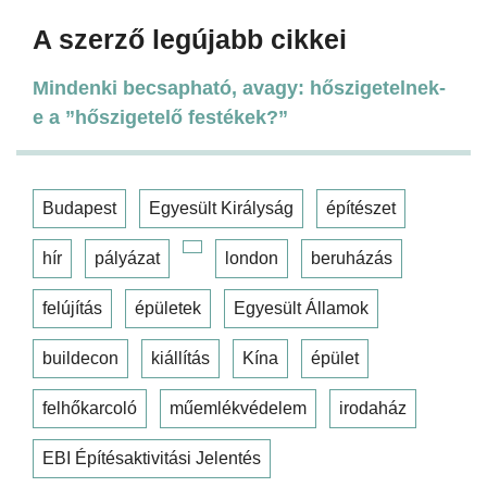
A szerző legújabb cikkei
Mindenki becsapható, avagy: hőszigetelnek-
e a ”hőszigetelő festékek?”
Budapest
Egyesült Királyság
építészet
hír
pályázat
london
beruházás
felújítás
épületek
Egyesült Államok
buildecon
kiállítás
Kína
épület
felhőkarcoló
műemlékvédelem
irodaház
EBI Építésaktivitási Jelentés