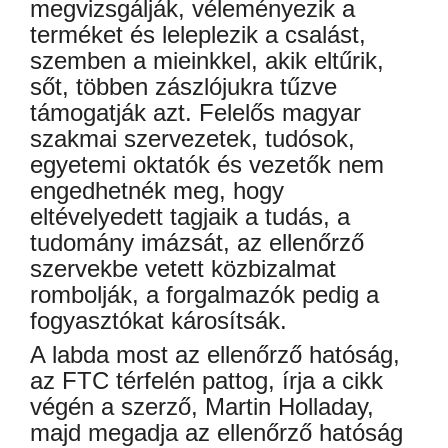
megvizsgálják, véleményezik a
terméket és leleplezik a csalást,
szemben a mieinkkel, akik eltűrik,
sőt, többen zászlójukra tűzve
támogatják azt. Felelős magyar
szakmai szervezetek, tudósok,
egyetemi oktatók és vezetők nem
engedhetnék meg, hogy
eltévelyedett tagjaik a tudás, a
tudomány imázsát, az ellenőrző
szervekbe vetett közbizalmat
rombolják, a forgalmazók pedig a
fogyasztókat károsítsák.
A labda most az ellenőrző hatóság,
az FTC térfelén pattog, írja a cikk
végén a szerző, Martin Holladay,
majd megadja az ellenőrző hatóság