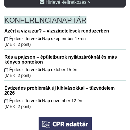
Hírlevél-feliratkozás >
KONFERENCIA
NAPTÁR
Azért a víz a zűr? – vízszigetelések rendszerben
Építész Tervezői Nap szeptember 17-én
(MÉK: 2 pont)
Rés a pajzson – épületburok nyílászáróknál és más
kényes pontokon
Építész Tervezői Nap október 15-én
(MÉK: 2 pont)
Évtizedes problémák új kihívásokkal – tűzvédelem
2026
Építész Tervezői Nap november 12-én
(MÉK: 2 pont)