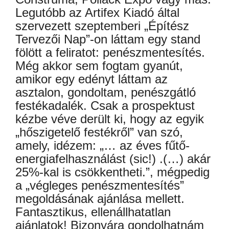
Legutóbb az Artifex Kiadó által
szervezett szeptemberi „Építész
Tervezői Nap”-on láttam egy stand
fölött a feliratot: penészmentesítés.
Még akkor sem fogtam gyanút,
amikor egy edényt láttam az
asztalon, gondoltam, penészgátló
festékadalék. Csak a prospektust
kézbe véve derült ki, hogy az egyik
„hőszigetelő festékről” van szó,
amely, idézem: „… az éves fűtő-
energiafelhasználást (sic!) .(…) akár
25%-kal is csökkentheti.”, mégpedig
a „végleges penészmentesítés”
megoldásának ajánlása mellett.
Fantasztikus, ellenállhatatlan
ajánlatok! Bizonyára gondolhatnám