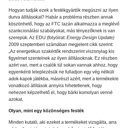
Hogyan tudják ezek a festékgyártók megúszni az ilyen
durva állításokat? Habár a probléma részben annak
köszönhető, hogy az FTC lazán alkalmazza a meglévő
szankcionálási szabályokat, más tényezőknek is van
szerepük. Az EDU (folyóirat:
Energy Design Update)
2009 szeptemberi számában megjelent cikk szerint:
„Az energetikus szakértők rendszerint viszonylag kis
figyelmet szentelnek az ilyen állításoknak. Ez részben
azért van, mert a csalók túl sokan vannak ahhoz, hogy
egyenkénti leleplezésük ne fulladjon egy vég nélküli
adok-kapok játékba, másrészt azért, mert a termékekre
vonatkozó állítások annyira hihetetlenek, hogy
nehezen képzelhető el, hogy bárki komolyan venné
azokat.
Olyan, mint egy közönséges festék
Minden kutató, aki ezeket a termékeket vizsgálta, arra