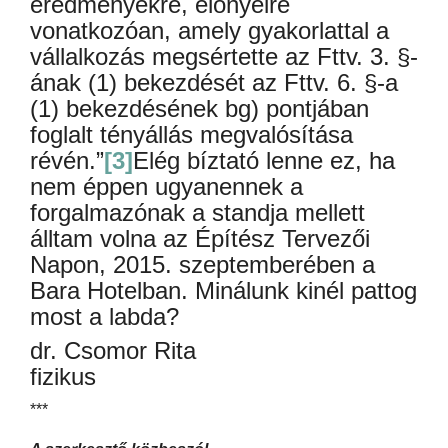
eredményekre, előnyeire
vonatkozóan, amely gyakorlattal a
vállalkozás megsértette az Fttv. 3. §-
ának (1) bekezdését az Fttv. 6. §-a
(1) bekezdésének bg) pontjában
foglalt tényállás megvalósítása
révén.”
[3]
Elég bíztató lenne ez, ha
nem éppen ugyanennek a
forgalmazónak a standja mellett
álltam volna az Építész Tervezői
Napon, 2015. szeptemberében a
Bara Hotelban. Minálunk kinél pattog
most a labda?
dr. Csomor Rita
fizikus
***