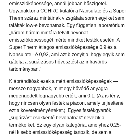
emisszióképessége, annál jobban hőszigetel.
Ugyanakkor a CCHRC kutatói a Nansulate és a Super
Therm száraz mintáinak vizsgálata során egyiket sem
találták low-e bevonatnak. Egy független laboratórium
„három-három mintára felvitt bevonat
emisszióképességét mérte mindkét festék esetén. A
Super Therm átlagos emisszióképessége 0,9 és a
Nansulate –é 0,92, ami azt bizonyítja, hogy egyik sem
gátolja a sugárzásos hővesztést az infravörös
tartományban.”
Kiábrándítóak ezek a mért emisszióképességek —
messze nagyobbak, mint egy hővédő anyagra
megengedett legnagyobb érték, ami 0,1. (Az is tény,
hogy nincsen olyan festék a piacon, amely teljesítené
ezt a követelményértéket.) Egyes festékgyártók
„sugárzást csökkentő bevonatnak” nevezik a
termékeiket. Ez egy olyan kategória, amelyhez 0,25-
nél kisebb emisszióképesség tartozik, de sem a