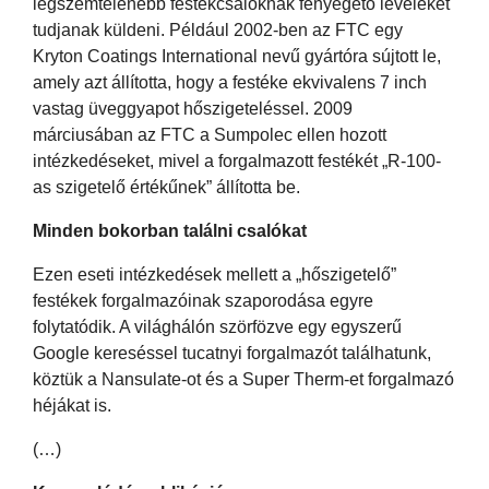
legszemtelenebb festékcsalóknak fenyegető leveleket
tudjanak küldeni. Például 2002-ben az FTC egy
Kryton Coatings International nevű gyártóra sújtott le,
amely azt állította, hogy a festéke ekvivalens 7 inch
vastag üveggyapot hőszigeteléssel. 2009
márciusában az FTC a Sumpolec ellen hozott
intézkedéseket, mivel a forgalmazott festékét „R-100-
as szigetelő értékűnek” állította be.
Minden bokorban találni csalókat
Ezen eseti intézkedések mellett a „hőszigetelő”
festékek forgalmazóinak szaporodása egyre
folytatódik. A világhálón szörfözve egy egyszerű
Google kereséssel tucatnyi forgalmazót találhatunk,
köztük a Nansulate-ot és a Super Therm-et forgalmazó
héjákat is.
(…)