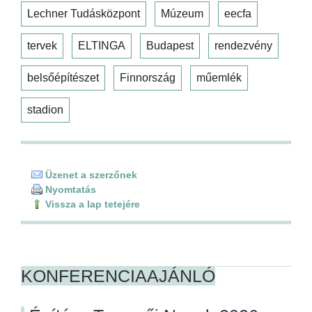
Lechner Tudásközpont
Múzeum
eecfa
tervek
ELTINGA
Budapest
rendezvény
belsőépítészet
Finnország
műemlék
stadion
Üzenet a szerzőnek
Nyomtatás
Vissza a lap tetejére
KONFERENCIAAJÁNLÓ