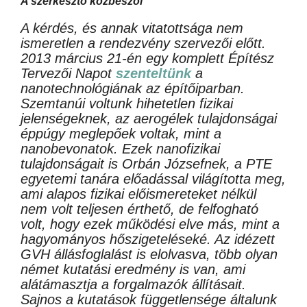
A szerkesztő közbeszól
A kérdés, és annak vitatottsága nem
ismeretlen a rendezvény szervezői előtt.
2013 március 21-én egy komplett Építész
Tervezői Napot
szenteltünk
a
nanotechnológiának az építőiparban.
Szemtanúi voltunk hihetetlen fizikai
jelenségeknek, az aerogélek tulajdonságai
éppúgy meglepőek voltak, mint a
nanobevonatok. Ezek nanofizikai
tulajdonságait is Orbán Józsefnek, a PTE
egyetemi tanára előadással világította meg,
ami alapos fizikai előismereteket nélkül
nem volt teljesen érthető, de felfogható
volt, hogy ezek működési elve más, mint a
hagyományos hőszigeteléseké. Az idézett
GVH állásfoglalást is elolvasva, több olyan
német kutatási eredmény is van, ami
alátámasztja a forgalmazók állításait.
Sajnos a kutatások függetlensége általunk