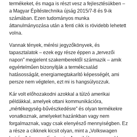
termékeket, és maga is részt vesz a fejlesztésükben –
a Magyar Építéstechnika újság 2015/7-8 és 9-ik
számában. Ezen tudományos munka
áttanulmányozása után a fenti cikk is rövidebb lehetett
volna.
Vannak tények, mérési jegyzőkönyvek, és
tapasztalatok – ezek egy része éppen a „tervezői
napon” megjelent szakemberektől származik – amik
egyértelműen bizonyítják a termékcsalád
hatásosságát, energiamegtakarító képességét, ami
persze nem végtelen, ezt mi is hangsúlyozzuk.
Kár volt előhozakodni azokkal a túlzó amerikai
példákkal, amelyek ottani kommunikációra,
„mértékegység-bűvészkedésre” és olyan termékekre
vonatkoznak, amelyeket hazánkban vagy nem
forgalmaznak, vagy csak elenyésző mennyiségben. Ez
a része a cikknek kicsit olyan, mint a „Volkswagen