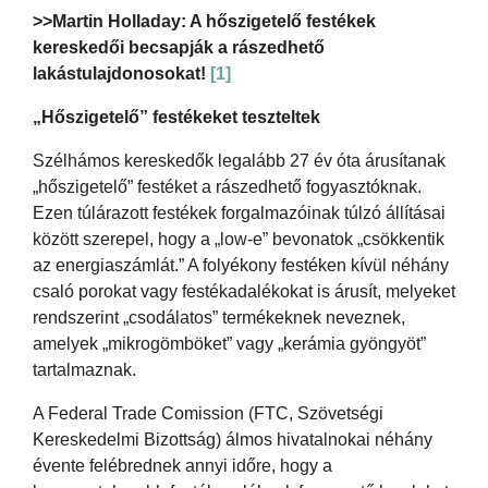
>>Martin Holladay: A hőszigetelő festékek
kereskedői becsapják a rászedhető
lakástulajdonosokat!
[1]
„Hőszigetelő” festékeket teszteltek
Szélhámos kereskedők legalább 27 év óta árusítanak
„hőszigetelő” festéket a rászedhető fogyasztóknak.
Ezen túlárazott festékek forgalmazóinak túlzó állításai
között szerepel, hogy a „low-e” bevonatok „csökkentik
az energiaszámlát.” A folyékony festéken kívül néhány
csaló porokat vagy festékadalékokat is árusít, melyeket
rendszerint „csodálatos” termékeknek neveznek,
amelyek „mikrogömböket” vagy „kerámia gyöngyöt”
tartalmaznak.
A Federal Trade Comission (FTC, Szövetségi
Kereskedelmi Bizottság) álmos hivatalnokai néhány
évente felébrednek annyi időre, hogy a