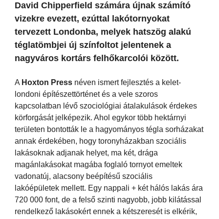
David Chipperfield számára újnak számító
vizekre evezett, ezúttal lakótornyokat
tervezett Londonba, melyek hatszög alakú
téglatömbjei új színfoltot jelentenek a
nagyváros kortárs felhőkarcolói között.
A
Hoxton Press
néven ismert fejlesztés a kelet-
londoni építészettörténet és a vele szoros
kapcsolatban lévő szociológiai átalakulások érdekes
körforgását jelképezik. Ahol egykor több hektárnyi
területen bontották le a hagyományos tégla sorházakat
annak érdekében, hogy toronyházakban szociális
lakásoknak adjanak helyet, ma két, drága
magánlakásokat magába foglaló tornyot emeltek
vadonatúj, alacsony beépítésű szociális
lakóépületek mellett. Egy nappali + két hálós lakás ára
720 000 font, de a felső szinti nagyobb, jobb kilátással
rendelkező lakásokért ennek a kétszeresét is elkérik,