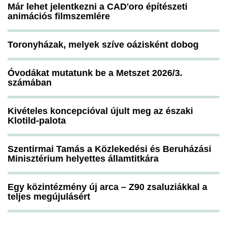
Már lehet jelentkezni a CAD'oro építészeti
animációs filmszemlére
Toronyházak, melyek szíve oázisként dobog
Óvodákat mutatunk be a Metszet 2026/3.
számában
Kivételes koncepcióval újult meg az északi
Klotild-palota
Szentirmai Tamás a Közlekedési és Beruházási
Minisztérium helyettes államtitkára
Egy közintézmény új arca – Z90 zsaluziákkal a
teljes megújulásért