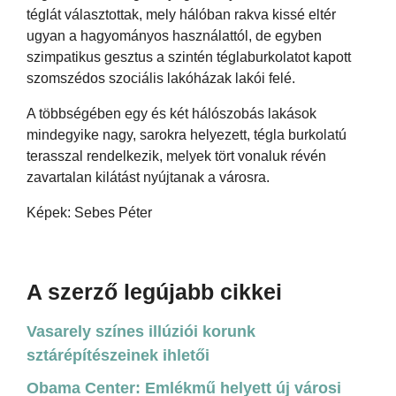
téglát választottak, mely hálóban rakva kissé eltér
ugyan a hagyományos használattól, de egyben
szimpatikus gesztus a szintén téglaburkolatot kapott
szomszédos szociális lakóházak lakói felé.
A többségében egy és két hálószobás lakások
mindegyike nagy, sarokra helyezett, tégla burkolatú
terasszal rendelkezik, melyek tört vonaluk révén
zavartalan kilátást nyújtanak a városra.
Képek: Sebes Péter
A szerző legújabb cikkei
Vasarely színes illúziói korunk
sztárépítészeinek ihletői
Obama Center: Emlékmű helyett új városi