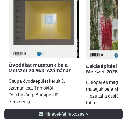
Óvodákat mutatunk be a
Lakásépítési kör
Metszet 2026/3. számában
Metszet 2026/2.
Csupa óvodaépület került 3.
Európai és magyar p
számunkba, Tárnoktól
mutatjuk be a Metsz
Dombóvárig, Budapesttől
– ezúttal a családi 
Sencsenig.
több...
Hírlevél-feliratkozás >