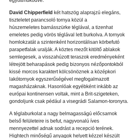
együttműködve.
David Chipperfield
két hatszög alaprajzú elegáns,
tiszteletet parancsoló tornya közül a
húszemeletes barnásszürke téglával, a tizenhat
emeletes pedig vörös téglával lett burkolva. A tornyok
homlokzatát a szintenként horizontálisan körbefutó
parapetfalak uralják. A köztes mezőt kitöltő ablakok
semlegesek, a visszahúzott teraszok eredményeként
létrejött beharapások pedig bizonyos nézőpontokból
kissé morcos karaktert kölcsönöznek a középkori
lakótornyok egyszerűségével megfogalmazott
magasházaknak. Hasonlóak egyébként inkább az
európai kontinensen voltak, mint a Brit-szigeteken,
gondoljunk csak pédául a visegrádi Salamon-toronyra.
A téglaburkolat a nagy belmagasságú előcsarnok
belső felületeire is befut, nagyvonalú íves
mennyezettel adnak sodrást a recepció terének.
Hightech minőségű anyagok helyett kézzel készült