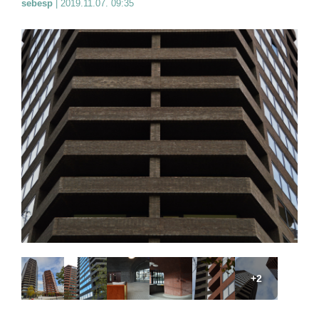
sebesp
|
2019.11.07. 09:35
+2