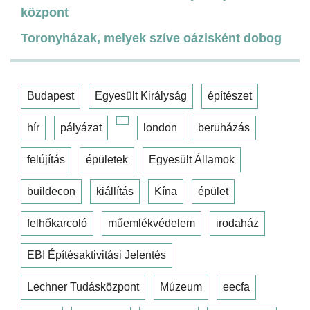
központ
Toronyházak, melyek szíve oázisként dobog
Budapest
Egyesült Királyság
építészet
hír
pályázat
london
beruházás
felújítás
épületek
Egyesült Államok
buildecon
kiállítás
Kína
épület
felhőkarcoló
műemlékvédelem
irodaház
EBI Építésaktivitási Jelentés
Lechner Tudásközpont
Múzeum
eecfa