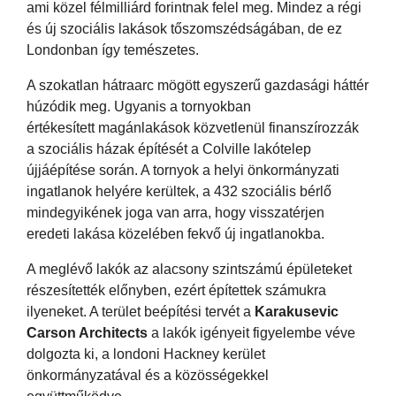
ami közel félmilliárd forintnak felel meg. Mindez a régi
és új szociális lakások tőszomszédságában, de ez
Londonban így temészetes.
A szokatlan hátraarc mögött egyszerű gazdasági háttér
húzódik meg. Ugyanis a tornyokban
értékesített magánlakások közvetlenül finanszírozzák
a szociális házak építését a Colville lakótelep
újjáépítése során. A tornyok a helyi önkormányzati
ingatlanok helyére kerültek, a 432 szociális bérlő
mindegyikének joga van arra, hogy visszatérjen
eredeti lakása közelében fekvő új ingatlanokba.
A meglévő lakók az alacsony szintszámú épületeket
részesítették előnyben, ezért építettek számukra
ilyeneket. A terület beépítési tervét a
Karakusevic
Carson Architects
a lakók igényeit figyelembe véve
dolgozta ki, a londoni Hackney kerület
önkormányzatával és a közösségekkel