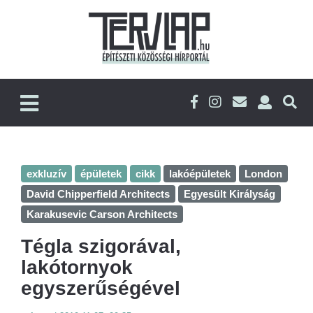
exkluzív
épületek
cikk
lakóépületek
London
David Chipperfield Architects
Egyesült Királyság
Karakusevic Carson Architects
Tégla szigorával,
lakótornyok
egyszerűségével