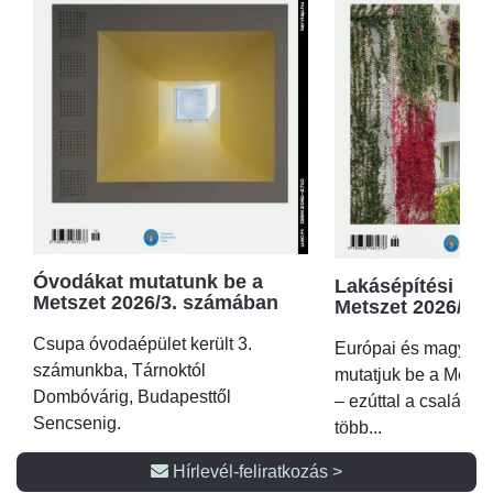
Óvodákat mutatunk be a
Lakásépítési kör
Metszet 2026/3. számában
Metszet 2026/2.
Csupa óvodaépület került 3.
Európai és magyar p
számunkba, Tárnoktól
mutatjuk be a Metsz
Dombóvárig, Budapesttől
– ezúttal a családi 
Sencsenig.
több...
Hírlevél-feliratkozás >