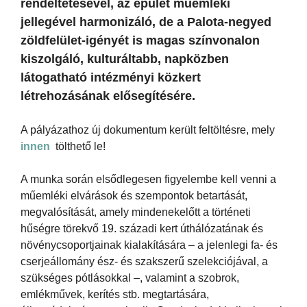
rendeltetésével, az épület műemléki
jellegével harmonizáló, de a Palota-negyed
zöldfelület-igényét is magas színvonalon
kiszolgáló, kulturáltabb, napközben
látogatható intézményi közkert
létrehozásának elősegítésére.
A pályázathoz új dokumentum került feltöltésre, mely
innen
tölthető le!
A munka során elsődlegesen figyelembe kell venni a
műemléki elvárások és szempontok betartását,
megvalósítását, amely mindenekelőtt a történeti
hűségre törekvő 19. századi kert úthálózatának és
növénycsoportjainak kialakítására – a jelenlegi fa- és
cserjeállomány ész- és szakszerű szelekciójával, a
szükséges pótlásokkal –, valamint a szobrok,
emlékművek, kerítés stb. megtartására,