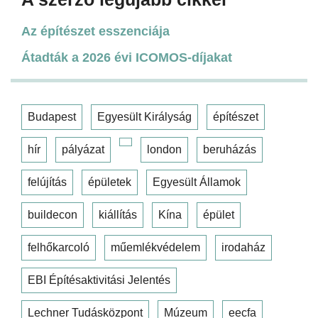
Az építészet esszenciája
Átadták a 2026 évi ICOMOS-díjakat
Budapest
Egyesült Királyság
építészet
hír
pályázat
london
beruházás
felújítás
épületek
Egyesült Államok
buildecon
kiállítás
Kína
épület
felhőkarcoló
műemlékvédelem
irodaház
EBI Építésaktivitási Jelentés
Lechner Tudásközpont
Múzeum
eecfa