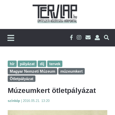
hír
pályázat
díj
tervek
Magyar Nemzeti Múzeum
múzeumkert
Ötletpályázat
Múzeumkert ötletpályázat
színkép
|
2016.05.21. 13:20