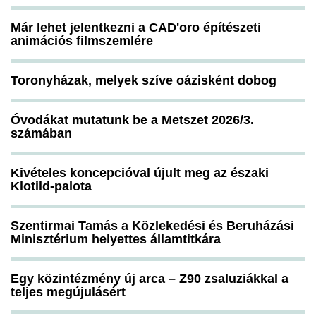
Már lehet jelentkezni a CAD'oro építészeti
animációs filmszemlére
Toronyházak, melyek szíve oázisként dobog
Óvodákat mutatunk be a Metszet 2026/3.
számában
Kivételes koncepcióval újult meg az északi
Klotild-palota
Szentirmai Tamás a Közlekedési és Beruházási
Minisztérium helyettes államtitkára
Egy közintézmény új arca – Z90 zsaluziákkal a
teljes megújulásért