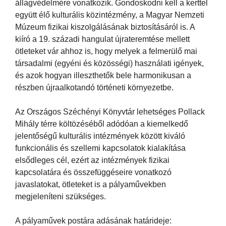
állagvédelmére vonatkozik. Gondoskodni kell a kerttel
együtt élő kulturális közintézmény, a Magyar Nemzeti
Múzeum fizikai kiszolgálásának biztosításáról is. A
kiíró a 19. századi hangulat újrateremtése mellett
ötleteket vár ahhoz is, hogy melyek a felmerülő mai
társadalmi (egyéni és közösségi) használati igények,
és azok hogyan illeszthetők bele harmonikusan a
részben újraalkotandó történeti környezetbe.
Az Országos Széchényi Könyvtár lehetséges Pollack
Mihály térre költözéséből adódóan a kiemelkedő
jelentőségű kulturális intézmények között kiváló
funkcionális és szellemi kapcsolatok kialakítása
elsődleges cél, ezért az intézmények fizikai
kapcsolatára és összefüggéseire vonatkozó
javaslatokat, ötleteket is a pályaművekben
megjeleníteni szükséges.
A pályaművek postára adásának határideje: