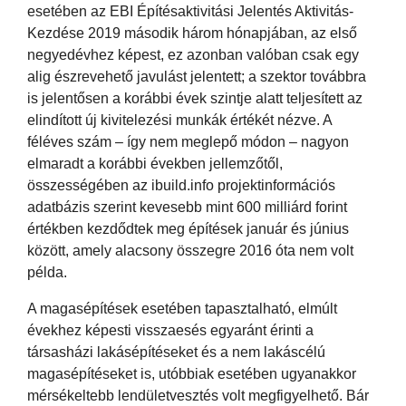
esetében az EBI Építésaktivitási Jelentés Aktivitás-
Kezdése 2019 második három hónapjában, az első
negyedévhez képest, ez azonban valóban csak egy
alig észrevehető javulást jelentett; a szektor továbbra
is jelentősen a korábbi évek szintje alatt teljesített az
elindított új kivitelezési munkák értékét nézve. A
féléves szám – így nem meglepő módon – nagyon
elmaradt a korábbi években jellemzőtől,
összességében az ibuild.info projektinformációs
adatbázis szerint kevesebb mint 600 milliárd forint
értékben kezdődtek meg építések január és június
között, amely alacsony összegre 2016 óta nem volt
példa.
A magasépítések esetében tapasztalható, elmúlt
évekhez képesti visszaesés egyaránt érinti a
társasházi lakásépítéseket és a nem lakáscélú
magasépítéseket is, utóbbiak esetében ugyanakkor
mérsékeltebb lendületvesztés volt megfigyelhető. Bár