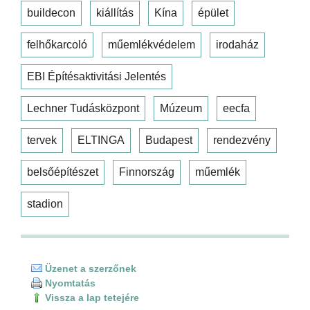
buildecon
kiállítás
Kína
épület
felhőkarcoló
műemlékvédelem
irodaház
EBI Építésaktivitási Jelentés
Lechner Tudásközpont
Múzeum
eecfa
tervek
ELTINGA
Budapest
rendezvény
belsőépítészet
Finnország
műemlék
stadion
Üzenet a szerzőnek
Nyomtatás
Vissza a lap tetejére