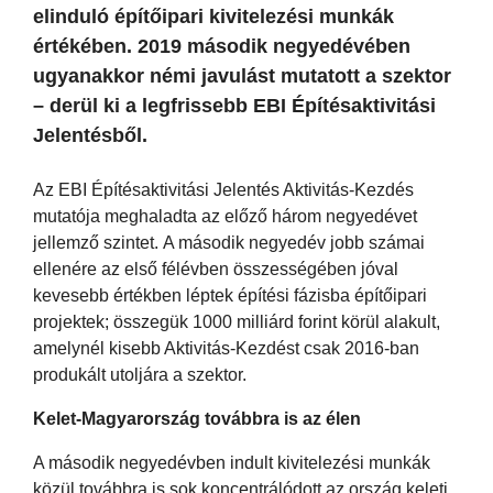
elinduló építőipari kivitelezési munkák
értékében. 2019 második negyedévében
ugyanakkor némi javulást mutatott a szektor
– derül ki a legfrissebb EBI Építésaktivitási
Jelentésből.
Az EBI Építésaktivitási Jelentés Aktivitás-Kezdés
mutatója meghaladta az előző három negyedévet
jellemző szintet.
A második negyedév jobb számai
ellenére az első félévben összességében jóval
kevesebb értékben léptek építési fázisba építőipari
projektek; összegük 1000 milliárd forint körül alakult,
amelynél kisebb Aktivitás-Kezdést csak 2016-ban
produkált utoljára a szektor.
Kelet-Magyarország továbbra is az élen
A második negyedévben indult kivitelezési munkák
közül továbbra is sok koncentrálódott az ország keleti