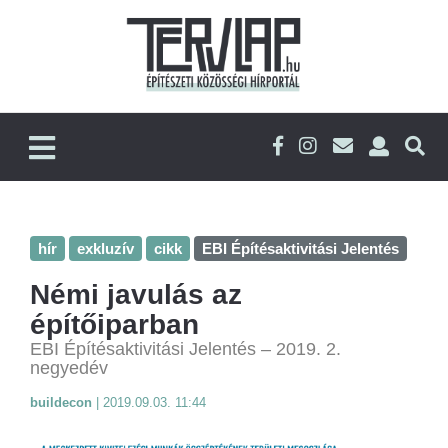
hír
exkluzív
cikk
EBI Építésaktivitási Jelentés
Némi javulás az
építőiparban
EBI Építésaktivitási Jelentés – 2019. 2.
negyedév
buildecon
|
2019.09.03. 11:44