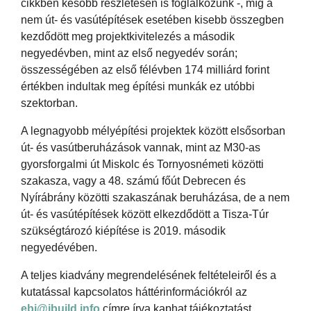
cikkben később részletesen is foglalkozunk -, míg a
nem út- és vasútépítések esetében kisebb összegben
kezdődött meg projektkivitelezés a második
negyedévben, mint az első negyedév során;
összességében az első félévben 174 milliárd forint
értékben indultak meg építési munkák ez utóbbi
szektorban.
A legnagyobb mélyépítési projektek között elsősorban
út- és vasútberuházások vannak, mint az M30-as
gyorsforgalmi út Miskolc és Tornyosnémeti közötti
szakasza, vagy a 48. számú főút Debrecen és
Nyírábrány közötti szakaszának beruházása, de a nem
út- és vasútépítések között elkezdődött a Tisza-Túr
szükségtározó kiépítése is 2019. második
negyedévében.
A teljes kiadvány megrendelésének feltételeiről és a
kutatással kapcsolatos háttérinformációkról az
ebi@ibuild.info
címre írva kaphat tájékoztatást.