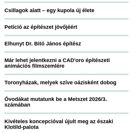
Csillagok alatt – egy kupola új élete
Petíció az építészet jövőjéért
Elhunyt Dr. Bitó János építész
Már lehet jelentkezni a CAD'oro építészeti
animációs filmszemlére
Toronyházak, melyek szíve oázisként dobog
Óvodákat mutatunk be a Metszet 2026/3.
számában
Kivételes koncepcióval újult meg az északi
Klotild-palota