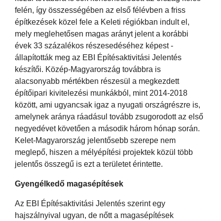
felén, így összességében az első félévben a friss
építkezések közel fele a Keleti régiókban indult el,
mely meglehetősen magas arányt jelent a korábbi
évek 33 százalékos részesedéséhez képest -
állapították meg az EBI Építésaktivitási Jelentés
készítői. Közép-Magyarország továbbra is
alacsonyabb mértékben részesül a megkezdett
építőipari kivitelezési munkákból, mint 2014-2018
között, ami ugyancsak igaz a nyugati országrészre is,
amelynek aránya ráadásul tovább zsugorodott az első
negyedévet követően a második három hónap során.
Kelet-Magyarország jelentősebb szerepe nem
meglepő, hiszen a mélyépítési projektek közül több
jelentős összegű is ezt a területet érintette.
Gyengélkedő magasépítések
Az EBI Építésaktivitási Jelentés szerint egy
hajszálnyival ugyan, de nőtt a magasépítések