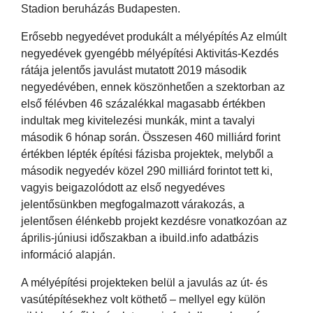
Stadion beruházás Budapesten.
Erősebb negyedévet produkált a mélyépítés Az elmúlt
negyedévek gyengébb mélyépítési Aktivitás-Kezdés
rátája jelentős javulást mutatott 2019 második
negyedévében, ennek köszönhetően a szektorban az
első félévben 46 százalékkal magasabb értékben
indultak meg kivitelezési munkák, mint a tavalyi
második 6 hónap során. Összesen 460 milliárd forint
értékben lépték építési fázisba projektek, melyből a
második negyedév közel 290 milliárd forintot tett ki,
vagyis beigazolódott az első negyedéves
jelentősünkben megfogalmazott várakozás, a
jelentősen élénkebb projekt kezdésre vonatkozóan az
április-júniusi időszakban a ibuild.info adatbázis
információ alapján.
A mélyépítési projekteken belül a javulás az út- és
vasútépítésekhez volt köthető – mellyel egy külön