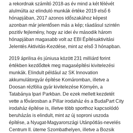
a rekordnak számító 2018-as év mind a két félévét
alulmúlta az elinduló munkák értéke 2019 első 6
hónapjában, 2017 azonos időszakához képest
azonban már jelentősen más a kép; ráadásul szintén
pozitív fejlemény, hogy az idei év második három
hónapjában magasabb volt az EBI Építésaktivitási
Jelentés Aktivitás-Kezdése, mint az első 3 hónapban.
2019 áprilisa és júniusa között 231 milliárd forint
értékben kezdődtek meg magasépítési kivitelezési
munkák. Elindult például az SK Innovation
akkumulátorgyár építése Komáromban, illetve a
Doosan rézfólia gyár kivitelezése Környén, a
Tatabánya Ipari Parkban. De ezek mellett kezdetét
vette a fővárosban a Pillar irodaház és a BudaPart City
irodaház építése is, illetve több sporthoz kapcsolódó
beruházás is elindult, mint az új soproni uszoda
építése, a Nyugat-Magyarországi Utánpótlás-nevelés
Centrum II. üteme Szombathelyen, illetve a Bozsik