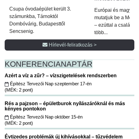
Csupa óvodaépület került 3.
Európai és magyar p
számunkba, Tárnoktól
mutatjuk be a Metsz
Dombóvárig, Budapesttől
– ezúttal a családi 
Sencsenig.
több...
Hírlevél-feliratkozás >
KONFERENCIA
NAPTÁR
Azért a víz a zűr? – vízszigetelések rendszerben
Építész Tervezői Nap szeptember 17-én
(MÉK: 2 pont)
Rés a pajzson – épületburok nyílászáróknál és más
kényes pontokon
Építész Tervezői Nap október 15-én
(MÉK: 2 pont)
Évtizedes problémák új kihívásokkal – tűzvédelem