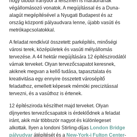
hogy utóbbi irányból a felszínen is maradnának
végállomásozó vonatok. A megújítással és a Duna-
alagút megépítésével a Nyugati Budapest és az
ország központi pályaudvara lenne, újabb vasúti és
metrókapcsolatokkal.
A feladat rendkívül összetett: parképítés, minőségi
városi terek, középületek és vasúti mélyállomás
tervezése. A 44 hektár megújítására 12 építészirodától
várnak terveket. Olyan tervezőcsapatot keresnek,
akiknek megvan a kellő tudása, tapasztalata és
kreativitása egy ennyire összetett városépítő
feladathoz, emellett képesek mérnöki precizitással
tervezni, és a vasúthoz is értenek.
12 építésziroda készíthet majd terveket. Olyan
díjnyertes tervezőcsapatok is érdeklődnek a feladat
iránt, akik már többször nagyot és különlegeset
alkottak. Ilyen a londoni Stirling-díjas
London Bridge
pályudvar
átépítését és a
New-York-i Fulton Center
-