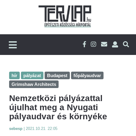
hír
pályázat
Budapest
főpályaudvar
Grimshaw Architects
Nemzetközi pályázattal
újulhat meg a Nyugati
pályaudvar és környéke
sebesp
|
2021.10.21. 22:05