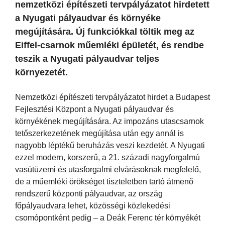
nemzetközi építészeti tervpályázatot hirdetett
a Nyugati pályaudvar és környéke
megújítására. Új funkciókkal töltik meg az
Eiffel-csarnok műemléki épületét, és rendbe
teszik a Nyugati pályaudvar teljes
környezetét.
Nemzetközi építészeti tervpályázatot hirdet a Budapest
Fejlesztési Központ a Nyugati pályaudvar és
környékének megújítására. Az impozáns utascsarnok
tetőszerkezetének megújítása után egy annál is
nagyobb léptékű beruházás veszi kezdetét. A Nyugati
ezzel modern, korszerű, a 21. századi nagyforgalmú
vasútüzemi és utasforgalmi elvárásoknak megfelelő,
de a műemléki örökséget tiszteletben tartó átmenő
rendszerű központi pályaudvar, az ország
főpályaudvara lehet, közösségi közlekedési
csomópontként pedig – a Deák Ferenc tér környékét