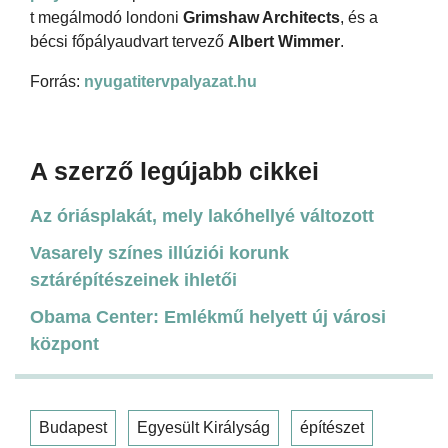
t megálmodó londoni
Grimshaw Architects
, és a
bécsi főpályaudvart tervező
Albert Wimmer
.
Forrás:
nyugatitervpalyazat.hu
A szerző legújabb cikkei
Az óriásplakát, mely lakóhellyé változott
Vasarely színes illúziói korunk
sztárépítészeinek ihletői
Obama Center: Emlékmű helyett új városi
központ
Budapest
Egyesült Királyság
építészet