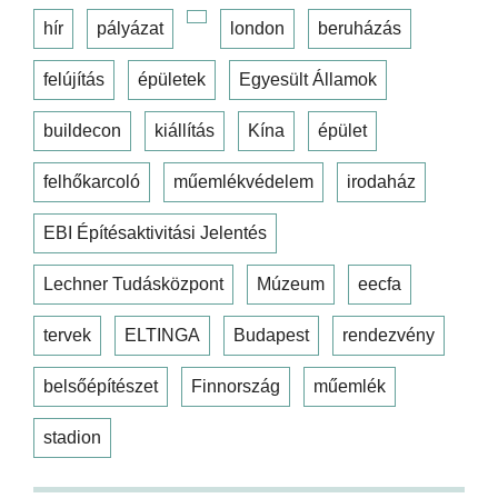
hír
pályázat
london
beruházás
felújítás
épületek
Egyesült Államok
buildecon
kiállítás
Kína
épület
felhőkarcoló
műemlékvédelem
irodaház
EBI Építésaktivitási Jelentés
Lechner Tudásközpont
Múzeum
eecfa
tervek
ELTINGA
Budapest
rendezvény
belsőépítészet
Finnország
műemlék
stadion