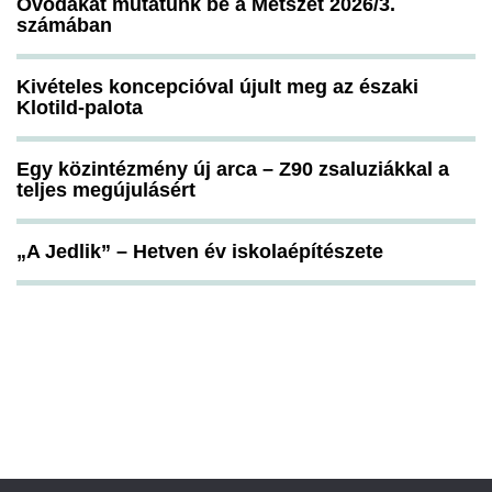
Óvodákat mutatunk be a Metszet 2026/3.
számában
Kivételes koncepcióval újult meg az északi
Klotild-palota
Egy közintézmény új arca – Z90 zsaluziákkal a
teljes megújulásért
„A Jedlik” – Hetven év iskolaépítészete