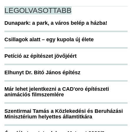
LEGOLVASOTTABB
Dunapark: a park, a város belép a házba!
Csillagok alatt – egy kupola új élete
Petíció az építészet jövőjéért
Elhunyt Dr. Bitó János építész
Már lehet jelentkezni a CAD'oro építészeti
animációs filmszemlére
Szentirmai Tamás a Közlekedési és Beruházási
Minisztérium helyettes államtitkára