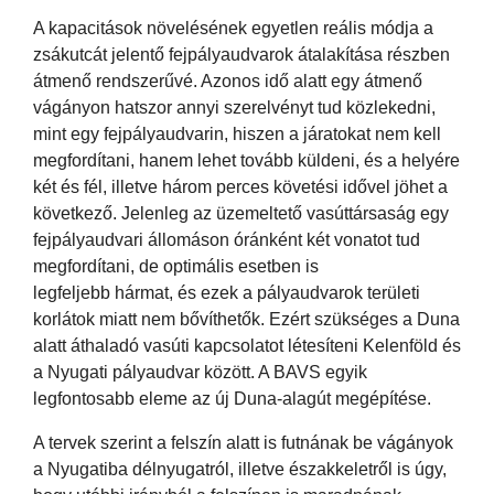
A kapacitások növelésének egyetlen reális módja a
zsákutcát jelentő fejpályaudvarok átalakítása részben
átmenő rendszerűvé. Azonos idő alatt egy átmenő
vágányon hatszor annyi szerelvényt tud közlekedni,
mint egy fejpályaudvarin, hiszen a járatokat nem kell
megfordítani, hanem lehet tovább küldeni, és a helyére
két és fél, illetve három perces követési idővel jöhet a
következő. Jelenleg az üzemeltető vasúttársaság egy
fejpályaudvari állomáson óránként két vonatot tud
megfordítani, de optimális esetben is
legfeljebb hármat, és ezek a pályaudvarok területi
korlátok miatt nem bővíthetők. Ezért szükséges a Duna
alatt áthaladó vasúti kapcsolatot létesíteni Kelenföld és
a Nyugati pályaudvar között. A BAVS egyik
legfontosabb eleme az új Duna-alagút megépítése.
A tervek szerint a felszín alatt is futnának be vágányok
a Nyugatiba délnyugatról, illetve északkeletről is úgy,