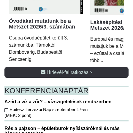
Óvodákat mutatunk be a
Lakásépítési kör
Metszet 2026/3. számában
Metszet 2026/2.
Csupa óvodaépület került 3.
Európai és magyar p
számunkba, Tárnoktól
mutatjuk be a Metsz
Dombóvárig, Budapesttől
– ezúttal a családi 
Sencsenig.
több...
Hírlevél-feliratkozás >
KONFERENCIA
NAPTÁR
Azért a víz a zűr? – vízszigetelések rendszerben
Építész Tervezői Nap szeptember 17-én
(MÉK: 2 pont)
Rés a pajzson – épületburok nyílászáróknál és más