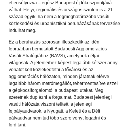
ellensúlyozva – egész Budapest új fókuszpontjává
válhat. Helyi, regionális és országos szinten is a 21.
század egyik, ha nem a legmeghatározóbb vasúti
közlekedési és urbanisztikai beruházásának tervezése
indulhat meg.
Ez a beruházás szorosan illeszkedik az idén
februárban bemutatott Budapesti Agglomerációs
Vasúti Stratégiához (BAVS), amelynek céljai
világosak. A jelenleihez képest legalább kétszer annyi
vonatot kell közlekedtetni a fővárosi és az
agglomerációs hálózaton, minden járatnak elérve
legalább három metrómegállót, tehermentesítve ezzel
a gépkocsiforgalomtól a budapesti utakat. Meg
szeretnék duplázni a forgalmat, Budapest jelenlegi
vasúti hálózata viszont telített, a jelenlegi
fejpályaudvarok, a Nyugati, a Keleti és a Déli
pályaudvar nem tud több szerelvényt fogadni és
fordítani.