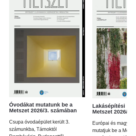
Óvodákat mutatunk be a
Lakásépítési kör
Metszet 2026/3. számában
Metszet 2026/2.
Csupa óvodaépület került 3.
Európai és magyar p
számunkba, Tárnoktól
mutatjuk be a Metsz