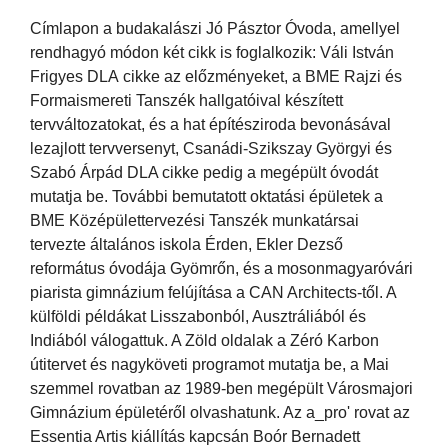
Címlapon a budakalászi Jó Pásztor Óvoda, amellyel
rendhagyó módon két cikk is foglalkozik: Váli István
Frigyes DLA cikke az előzményeket, a BME Rajzi és
Formaismereti Tanszék hallgatóival készített
tervváltozatokat, és a hat építésziroda bevonásával
lezajlott tervversenyt, Csanádi-Szikszay Györgyi és
Szabó Árpád DLA cikke pedig a megépült óvodát
mutatja be. További bemutatott oktatási épületek a
BME Középülettervezési Tanszék munkatársai
tervezte általános iskola Érden, Ekler Dezső
református óvodája Gyömrőn, és a mosonmagyaróvári
piarista gimnázium felújítása a CAN Architects-től. A
külföldi példákat Lisszabonból, Ausztráliából és
Indiából válogattuk. A Zöld oldalak a Zéró Karbon
útitervet és nagyköveti programot mutatja be, a Mai
szemmel rovatban az 1989-ben megépült Városmajori
Gimnázium épületéről olvashatunk. Az a_pro' rovat az
Essentia Artis kiállítás kapcsán Boór Bernadett