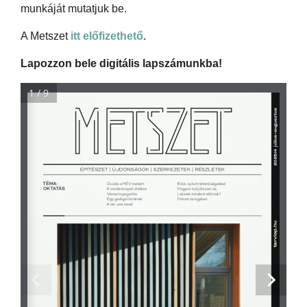
munkáját mutatjuk be.
A Metszet
itt előfizethető
.
Lapozzon bele digitális lapszámunkba!