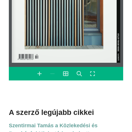
A szerző legújabb cikkei
Szentirmai Tamás a Közlekedési és