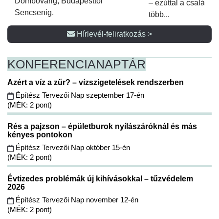
Dombóvárig, Budapesttől
– ezúttal a családi 
Sencsenig.
több...
Hírlevél-feliratkozás >
KONFERENCIA
NAPTÁR
Azért a víz a zűr? – vízszigetelések rendszerben
Építész Tervezői Nap szeptember 17-én
(MÉK: 2 pont)
Rés a pajzson – épületburok nyílászáróknál és más
kényes pontokon
Építész Tervezői Nap október 15-én
(MÉK: 2 pont)
Évtizedes problémák új kihívásokkal – tűzvédelem
2026
Építész Tervezői Nap november 12-én
(MÉK: 2 pont)