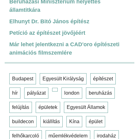
Beruházási Minisztérium helyettes
államtitkára
Elhunyt Dr. Bitó János építész
Petíció az építészet jövőjéért
Már lehet jelentkezni a CAD'oro építészeti
animációs filmszemlére
Budapest
Egyesült Királyság
építészet
hír
pályázat
london
beruházás
felújítás
épületek
Egyesült Államok
buildecon
kiállítás
Kína
épület
felhőkarcoló
műemlékvédelem
irodaház