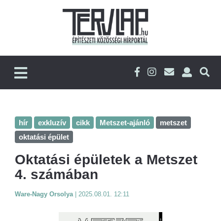
hír
exkluzív
cikk
Metszet-ajánló
metszet
oktatási épület
Oktatási épületek a Metszet
4. számában
Ware-Nagy Orsolya
|
2025.08.01. 12:11