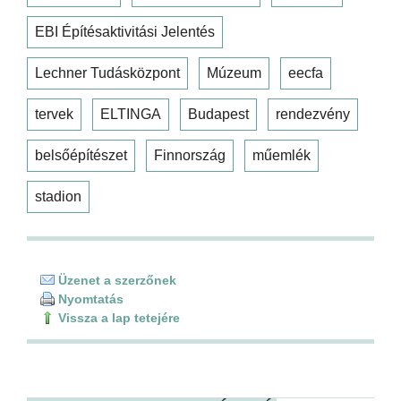
EBI Építésaktivitási Jelentés
Lechner Tudásközpont
Múzeum
eecfa
tervek
ELTINGA
Budapest
rendezvény
belsőépítészet
Finnország
műemlék
stadion
Üzenet a szerzőnek
Nyomtatás
Vissza a lap tetejére