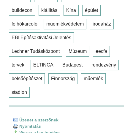
buildecon
kiállítás
Kína
épület
felhőkarcoló
műemlékvédelem
irodaház
EBI Építésaktivitási Jelentés
Lechner Tudásközpont
Múzeum
eecfa
tervek
ELTINGA
Budapest
rendezvény
belsőépítészet
Finnország
műemlék
stadion
Üzenet a szerzőnek
Nyomtatás
Vissza a lap tetejére