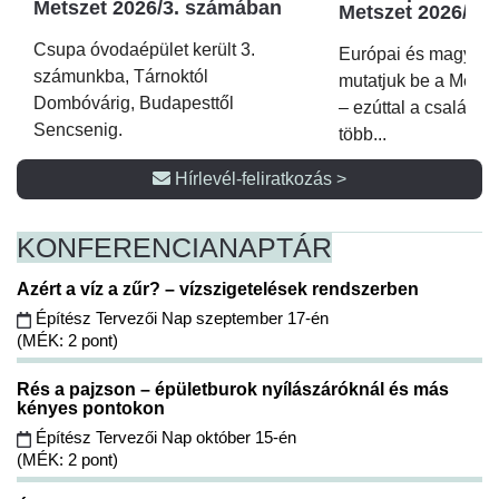
Metszet 2026/3. számában
Metszet 2026/2.
Csupa óvodaépület került 3.
Európai és magyar p
számunkba, Tárnoktól
mutatjuk be a Metsz
Dombóvárig, Budapesttől
– ezúttal a családi 
Sencsenig.
több...
Hírlevél-feliratkozás >
KONFERENCIA
NAPTÁR
Azért a víz a zűr? – vízszigetelések rendszerben
Építész Tervezői Nap szeptember 17-én
(MÉK: 2 pont)
Rés a pajzson – épületburok nyílászáróknál és más
kényes pontokon
Építész Tervezői Nap október 15-én
(MÉK: 2 pont)