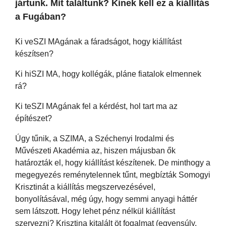
jártunk. Mit találtunk? Kinek kell ez a kiállítás
a Fugában?
Ki veSZI MAgának a fáradságot, hogy kiállítást
készítsen?
Ki hiSZI MA, hogy kollégák, pláne fiatalok elmennek
rá?
Ki teSZI MAgának fel a kérdést, hol tart ma az
építészet?
Úgy tűnik, a SZIMA, a Széchenyi Irodalmi és
Művészeti Akadémia az, hiszen májusban ők
határozták el, hogy kiállítást készítenek. De minthogy a
megegyezés reménytelennek tűnt, megbízták Somogyi
Krisztinát a kiállítás megszervezésével,
bonyolításával, még úgy, hogy semmi anyagi háttér
sem látszott. Hogy lehet pénz nélkül kiállítást
szervezni? Krisztina kitalált öt fogalmat (egyensúly,