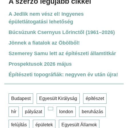
A szerző legújabb cikkei
A Jedlik nem vész el! Ingyenes
épületlátogatási lehetőség
Búcsúzunk Csernyus Lőrinctől (1961–2026)
Jönnek a fiatalok az Öbölből!
Szemerey Samu lett az építészeti államtitkár
Prospektusok 2026 május
Építészeti topográfiák: negyven év után újra!
Budapest
Egyesült Királyság
építészet
hír
pályázat
london
beruházás
felújítás
épületek
Egyesült Államok