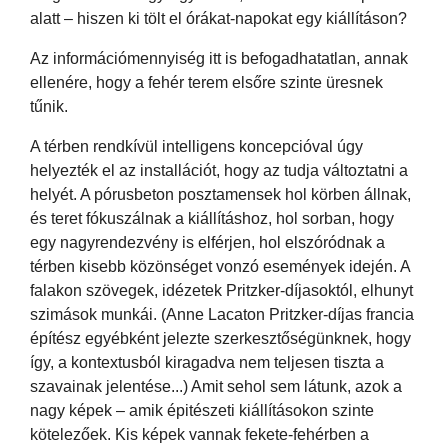
alatt – hiszen ki tölt el órákat-napokat egy kiállításon?
Az információmennyiség itt is befogadhatatlan, annak
ellenére, hogy a fehér terem elsőre szinte üresnek
tűnik.
A térben rendkívül intelligens koncepcióval úgy
helyezték el az installációt, hogy az tudja változtatni a
helyét. A pórusbeton posztamensek hol körben állnak,
és teret fókuszálnak a kiállításhoz, hol sorban, hogy
egy nagyrendezvény is elférjen, hol elszóródnak a
térben kisebb közönséget vonzó események idején. A
falakon szövegek, idézetek Pritzker-díjasoktól, elhunyt
szimások munkái. (Anne Lacaton Pritzker-díjas francia
építész egyébként jelezte szerkesztőségünknek, hogy
így, a kontextusból kiragadva nem teljesen tiszta a
szavainak jelentése...) Amit sehol sem látunk, azok a
nagy képek – amik épitészeti kiállításokon szinte
kötelezőek. Kis képek vannak fekete-fehérben a