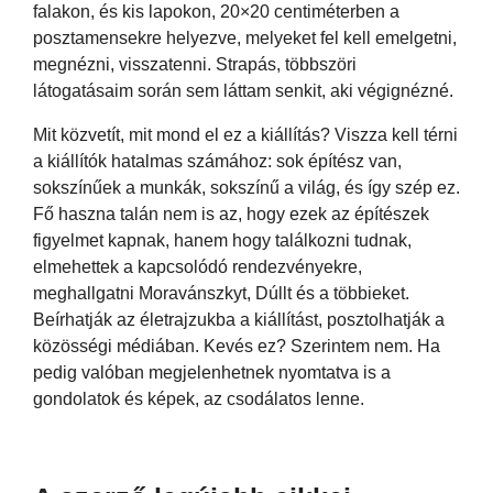
falakon, és kis lapokon, 20×20 centiméterben a
posztamensekre helyezve, melyeket fel kell emelgetni,
megnézni, visszatenni. Strapás, többszöri
látogatásaim során sem láttam senkit, aki végignézné.
Mit közvetít, mit mond el ez a kiállítás? Viszza kell térni
a kiállítók hatalmas számához: sok építész van,
sokszínűek a munkák, sokszínű a világ, és így szép ez.
Fő haszna talán nem is az, hogy ezek az építészek
figyelmet kapnak, hanem hogy találkozni tudnak,
elmehettek a kapcsolódó rendezvényekre,
meghallgatni Moravánszkyt, Dúllt és a többieket.
Beírhatják az életrajzukba a kiállítást, posztolhatják a
közösségi médiában. Kevés ez? Szerintem nem. Ha
pedig valóban megjelenhetnek nyomtatva is a
gondolatok és képek, az csodálatos lenne.