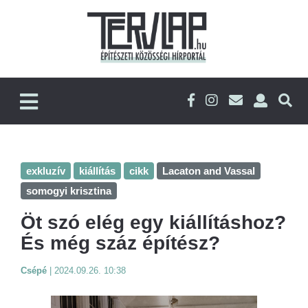
exkluzív
kiállítás
cikk
Lacaton and Vassal
somogyi krisztina
Öt szó elég egy kiállításhoz?
És még száz építész?
Csépé
|
2024.09.26. 10:38