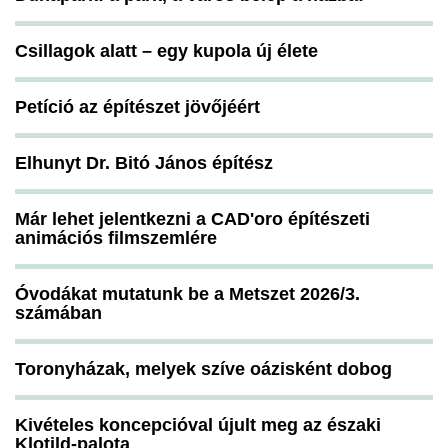
Csillagok alatt – egy kupola új élete
Petíció az építészet jövőjéért
Elhunyt Dr. Bitó János építész
Már lehet jelentkezni a CAD'oro építészeti
animációs filmszemlére
Óvodákat mutatunk be a Metszet 2026/3.
számában
Toronyházak, melyek szíve oázisként dobog
Kivételes koncepcióval újult meg az északi
Klotild-palota