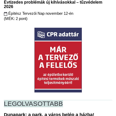
Évtizedes problémák új kihívásokkal – tűzvédelem
2026
Építész Tervezői Nap november 12-én
(MÉK: 2 pont)
LEGOLVASOTTABB
Dunapark: a park, a város belép a házba!