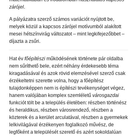
zárójel
.
A pályázatra szerző számos variációt nyújtott be,
melyek közül a kapcsos zárójel motívumból alakított
mesei hétszínvirág változatot – mint legkifejezőbbet –
díjazta a zsűri.
Hat év
főépítészi
működésének története pár oldalba
nem sűríthető bele, ezért néhány érdekesebb téma
kiragadásával és azok rövid elemzésével szerző csak
érzékeltetni szerette volna, hogy a főépítész
tulajdonképpen nem is építészi tevékenységet végez,
hanem valójában komplex szemléletű
városgazdai
funkciót tölt be a település életében: részben történész
és heraldikus, részben városrendező, részben a
közterek és a kerület arculatával, részben a gyermekek
lelkivilágával érzékenyen foglalkozó művész, de
legfőként a települését szerető és azért sokoldalúan