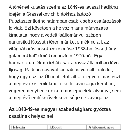
A történeti kutatás szerint az 1849-es tavaszi hadjárat
idején a Grassalkovich birtokhoz tartozó
Pusztaszentlőrinc határában csak kisebb csatározások
folytak. Ezt követően a helyszín tanulmányozása
kimutatta, hogy a védett faállományú, szépen
parkosított Kossuth téren már két emlékmű áll: az I.
világháborús hősök emlékműve 1938-ból és a „Lány
galambokkal” című kompozíció 1970-ből. Egy
harmadik emlékmű tehát csak a rossz állapotban lévő
Ifjúsági Park bontásával, annak helyén állítható fel,
hogy egyrészt az Üllői út felől látható legyen, másrészt
a meglévő két emlékműtől kellő távolságra kerüljön,
végeredményben sem a romos épületek látványa, sem
a meglévő emlékművek közelsége ne zavarja azt.
Az 1848-49-es magyar szabadságharc győztes
csatáinak helyszínei