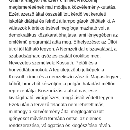
kíván a magyar nemzet?
címmel. A közóhaj
megismerésének mai módja a közvélemény-kutatás.
Ezért szerző által összeállított kérdőívet kerületi
iskolák diákjai és felnőtt állampolgárok töltöttek ki. A
válaszok kiértékelésével megfogalmazható volt a
demokratikus közakarat óhajtása, ami lényegében az
emlékmű programját adta meg. Elhelyezése: az Üllői
útról jól látható legyen. A Nemzeti dal elszavalását, a
szabadságharc győztes csatáit örökítse meg.
Nevezetes személyek: Kossuth, Petőfi és a
honvédtábornokok. A legkifejezőbb jelképek: a
Kossuth címer és a nemzetiszín zászló. Magas legyen,
kőből, bronzból készüljön, a polgári haladást méltón
reprezentálja. Koszorúzásra alkalmas, este
kivilágítható, virágdíszes, rongálástól védett legyen.
Ezek után a tervező feladata nem lehetett más,
minthogy a közvélemény által megfogalmazott
igényeket művészi formába öntse, az elemek
rendszerezése, válogatása és kiegészítése révén.