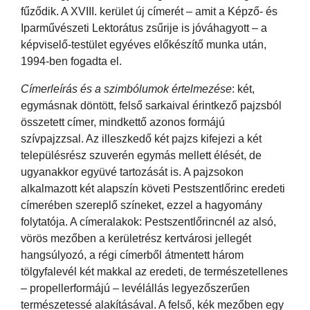
fűződik. A XVIII. kerület új címerét – amit a Képző- és
Iparművészeti Lektorátus zsűrije is jóváhagyott – a
képviselő-testület egyéves előkészítő munka után,
1994-ben fogadta el.
Címerleírás és a szimbólumok értelmezése
: két,
egymásnak döntött, felső sarkaival érintkező pajzsból
összetett címer, mindkettő azonos formájú
szívpajzzsal. Az illeszkedő két pajzs kifejezi a két
településrész szuverén egymás mellett élését, de
ugyanakkor együvé tartozását is. A pajzsokon
alkalmazott két alapszín követi Pestszentlőrinc eredeti
címerében szereplő színeket, ezzel a hagyomány
folytatója. A címeralakok: Pestszentlőrincnél az alsó,
vörös mezőben a kerületrész kertvárosi jellegét
hangsúlyozó, a régi címerből átmentett három
tölgyfalevél két makkal az eredeti, de természetellenes
– propellerformájú – levélállás legyezőszerűen
természetessé alakításával. A felső, kék mezőben egy