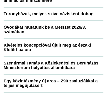
animációs filmszemlére
Toronyházak, melyek szíve oázisként dobog
Óvodákat mutatunk be a Metszet 2026/3.
számában
Kivételes koncepcióval újult meg az északi
Klotild-palota
Szentirmai Tamás a Közlekedési és Beruházási
Minisztérium helyettes államtitkára
Egy közintézmény új arca – Z90 zsaluziákkal a
teljes megújulásért