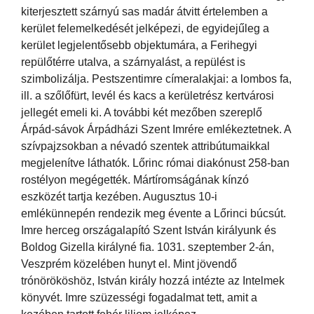
kiterjesztett szárnyú sas madár átvitt értelemben a
kerület felemelkedését jelképezi, de egyidejűleg a
kerület legjelentősebb objektumára, a Ferihegyi
repülőtérre utalva, a szárnyalást, a repülést is
szimbolizálja. Pestszentimre címeralakjai: a lombos fa,
ill. a szőlőfürt, levél és kacs a kerületrész kertvárosi
jellegét emeli ki. A további két mezőben szereplő
Árpád-sávok Árpádházi Szent Imrére emlékeztetnek. A
szívpajzsokban a névadó szentek attribútumaikkal
megjelenítve láthatók. Lőrinc római diakónust 258-ban
rostélyon megégették. Mártíromságának kínzó
eszközét tartja kezében. Augusztus 10-i
emlékünnepén rendezik meg évente a Lőrinci búcsút.
Imre herceg országalapító Szent István királyunk és
Boldog Gizella királyné fia. 1031. szeptember 2-án,
Veszprém közelében hunyt el. Mint jövendő
trónörököshöz, István király hozzá intézte az Intelmek
könyvét. Imre szüzességi fogadalmat tett, amit a