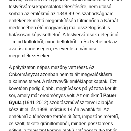
testvérvárosi kapcsolatok létesítésére, nem utolsó
sorban az emlékmű az 1848-49-es szabadságharc
emlékének méltó megörökítésén túlmenően a Kárpát
medencében élő magyarság mai összefogását is
hatásosan képviselhetné. A testvérvárosok delegációi
– mind külföldről, mind belföldről – részt vehetnek az
avatási ünnepségen, és évente a márciusi
megemlékezéseken.
A pályázaton népes mezőny vett részt. Az
Önkormányzat azonban nem talált megvalósításra
alkalmas tervet. A résztvevők emléklapot kaptak. Ezt
követően pedig újabb, meghívásos pályázatra került
sor, amely már eredményes volt. Az emlékmű
Pauer
Gyula
(1941-2012) szobrászművész tervei alapján
készült el, és 1998. március 14-én avatták fel. Az
emlékmű a főnézetre ferdén állított, impozáns méretű,
csiszolt, fekete gránittömbből, minden posztamens
nélkül, a talajszint korong alakú, világosszürke fehér