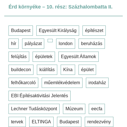
Érd környéke – 10. rész: Százhalombatta II.
Budapest
Egyesült Királyság
építészet
hír
pályázat
london
beruházás
felújítás
épületek
Egyesült Államok
buildecon
kiállítás
Kína
épület
felhőkarcoló
műemlékvédelem
irodaház
EBI Építésaktivitási Jelentés
Lechner Tudásközpont
Múzeum
eecfa
tervek
ELTINGA
Budapest
rendezvény