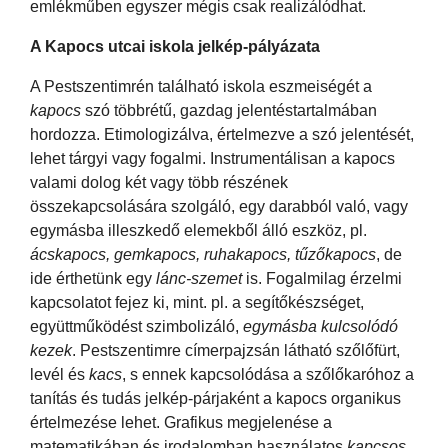
emlékműben egyszer mégis csak realizálódhat.
A Kapocs utcai iskola jelkép-pályázata
A Pestszentimrén található iskola eszmeiségét a
kapocs
szó többrétű, gazdag jelentéstartalmában
hordozza. Etimologizálva, értelmezve a szó jelentését,
lehet tárgyi vagy fogalmi. Instrumentálisan a kapocs
valami dolog két vagy több részének
összekapcsolására szolgáló, egy darabból való, vagy
egymásba illeszkedő elemekből álló eszköz, pl.
ácskapocs, gemkapocs, ruhakapocs, tűzőkapocs
,
de
ide érthetünk egy
lánc-szemet
is. Fogalmilag érzelmi
kapcsolatot fejez ki, mint. pl. a segítőkészséget,
együttműködést szimbolizáló,
egymásba kulcsolódó
kezek
. Pestszentimre címerpajzsán látható szőlőfürt,
levél és
kacs
, s ennek kapcsolódása a szőlőkaróhoz a
tanítás és tudás jelkép-párjaként a kapocs organikus
értelmezése lehet. Grafikus megjelenése a
matematikában és irodalomban használatos
kapcsos