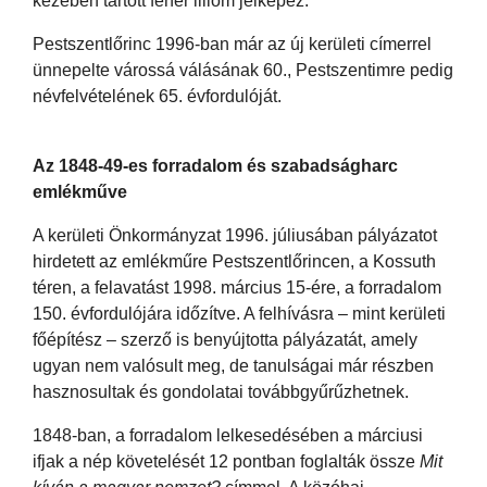
kezében tartott fehér liliom jelképez.
Pestszentlőrinc 1996-ban már az új kerületi címerrel
ünnepelte várossá válásának 60., Pestszentimre pedig
névfelvételének 65. évfordulóját.
Az 1848-49-es forradalom és szabadságharc
emlékműve
A kerületi Önkormányzat 1996. júliusában pályázatot
hirdetett az emlékműre Pestszentlőrincen, a Kossuth
téren, a felavatást 1998. március 15-ére, a forradalom
150. évfordulójára időzítve. A felhívásra – mint kerületi
főépítész – szerző is benyújtotta pályázatát, amely
ugyan nem valósult meg, de tanulságai már részben
hasznosultak és gondolatai továbbgyűrűzhetnek.
1848-ban, a forradalom lelkesedésében a márciusi
ifjak a nép követelését 12 pontban foglalták össze
Mit