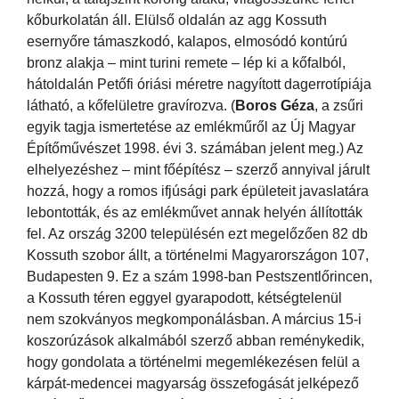
kőburkolatán áll. Elülső oldalán az agg Kossuth
esernyőre támaszkodó, kalapos, elmosódó kontúrú
bronz alakja – mint turini remete – lép ki a kőfalból,
hátoldalán Petőfi óriási méretre nagyított dagerrotípiája
látható, a kőfelületre gravírozva. (
Boros Géza
, a zsűri
egyik tagja ismertetése az emlékműről az Új Magyar
Építőművészet 1998. évi 3. számában jelent meg.) Az
elhelyezéshez – mint főépítész – szerző annyival járult
hozzá, hogy a romos ifjúsági park épületeit javaslatára
lebontották, és az emlékművet annak helyén állították
fel. Az ország 3200 településén ezt megelőzően 82 db
Kossuth szobor állt, a történelmi Magyarországon 107,
Budapesten 9. Ez a szám 1998-ban Pestszentlőrincen,
a Kossuth téren eggyel gyarapodott, kétségtelenül
nem szokványos megkomponálásban. A március 15-i
koszorúzások alkalmából szerző abban reménykedik,
hogy gondolata a történelmi megemlékezésen felül a
kárpát-medencei magyarság összefogását jelképező