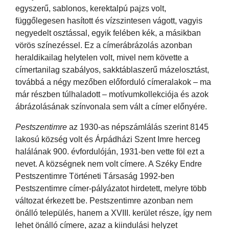
egyszerű, sablonos, kerektalpú pajzs volt,
függőlegesen hasított és vízszintesen vágott, vagyis
negyedelt osztással, egyik felében kék, a másikban
vörös színezéssel. Ez a címerábrázolás azonban
heraldikailag helytelen volt, mivel nem követte a
címertanilag szabályos, sakktáblaszerű mázelosztást,
továbbá a négy mezőben előforduló címeralakok – ma
már részben túlhaladott – motívumkollekciója és azok
ábrázolásának színvonala sem vált a címer előnyére.
Pestszentimre
az 1930-as népszámlálás szerint 8145
lakosú község volt és Árpádházi Szent Imre herceg
halálának 900. évfordulóján, 1931-ben vette föl ezt a
nevet. A községnek nem volt címere. A Széky Endre
Pestszentimre Történeti Társaság 1992-ben
Pestszentimre címer-pályázatot hirdetett, melyre több
változat érkezett be. Pestszentimre azonban nem
önálló település, hanem a XVIII. kerület része, így nem
lehet önálló címere, azaz a kiindulási helyzet