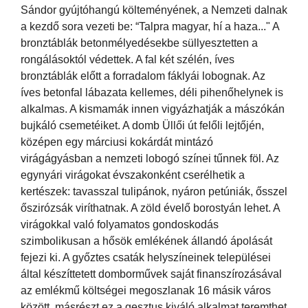
Sándor gyújtóhangú költeményének, a Nemzeti dalnak
a kezdő sora vezeti be: “Talpra magyar, hí a haza..." A
bronztáblák betonmélyedésekbe süllyesztetten a
rongálásoktól védettek. A fal két szélén, íves
bronztáblák előtt a forradalom fáklyái lobognak. Az
íves betonfal lábazata kellemes, déli pihenőhelynek is
alkalmas. A kismamák innen vigyázhatják a mászókán
bujkáló csemetéiket. A domb Üllői út felőli lejtőjén,
középen egy márciusi kokárdát mintázó
virágágyásban a nemzeti lobogó színei tűnnek föl. Az
egynyári virágokat évszakonként cserélhetik a
kertészek: tavasszal tulipánok, nyáron petúniák, ősszel
őszirózsák viríthatnak. A zöld évelő borostyán lehet. A
virágokkal való folyamatos gondoskodás
szimbolikusan a hősök emlékének állandó ápolását
fejezi ki. A győztes csaták helyszíneinek települései
által készíttetett domborművek saját finanszírozásával
az emlékmű költségei megoszlanak 16 másik város
között, másrészt ez a gesztus kiváló alkalmat teremthet