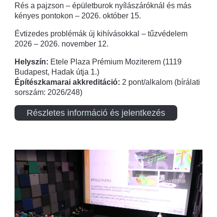
Rés a pajzson – épületburok nyílászáróknál és más
kényes pontokon – 2026. október 15.
Évtizedes problémák új kihívásokkal – tűzvédelem
2026 – 2026. november 12.
Helyszín:
Etele Plaza Prémium Moziterem (1119
Budapest, Hadak útja 1.)
Építészkamarai akkreditáció:
2 pont/alkalom (bírálati
sorszám: 2026/248)
Részletes információ és jelentkezés