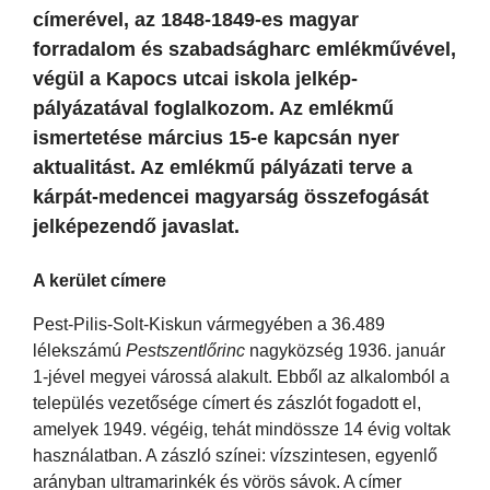
címerével, az 1848-1849-es magyar
forradalom és szabadságharc emlékművével,
végül a Kapocs utcai iskola jelkép-
pályázatával foglalkozom. Az emlékmű
ismertetése március 15-e kapcsán nyer
aktualitást. Az emlékmű pályázati terve a
kárpát-medencei magyarság összefogását
jelképezendő javaslat.
A kerület címere
Pest-Pilis-Solt-Kiskun vármegyében a 36.489
lélekszámú
Pestszentlőrinc
nagyközség 1936. január
1-jével megyei várossá alakult. Ebből az alkalomból a
település vezetősége címert és zászlót fogadott el,
amelyek 1949. végéig, tehát mindössze 14 évig voltak
használatban. A zászló színei: vízszintesen, egyenlő
arányban ultramarinkék és vörös sávok. A címer