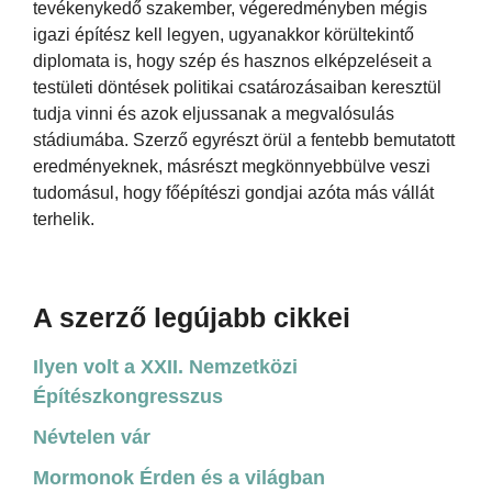
tevékenykedő szakember, végeredményben mégis
igazi építész kell legyen, ugyanakkor körültekintő
diplomata is, hogy szép és hasznos elképzeléseit a
testületi döntések politikai csatározásaiban keresztül
tudja vinni és azok eljussanak a megvalósulás
stádiumába. Szerző egyrészt örül a fentebb bemutatott
eredményeknek, másrészt megkönnyebbülve veszi
tudomásul, hogy főépítészi gondjai azóta más vállát
terhelik.
A szerző legújabb cikkei
Ilyen volt a XXII. Nemzetközi
Építészkongresszus
Névtelen vár
Mormonok Érden és a világban