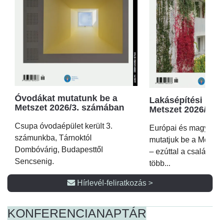
Óvodákat mutatunk be a
Lakásépítési kör
Metszet 2026/3. számában
Metszet 2026/2.
Csupa óvodaépület került 3.
Európai és magyar p
számunkba, Tárnoktól
mutatjuk be a Metsz
Dombóvárig, Budapesttől
– ezúttal a családi 
Sencsenig.
több...
Hírlevél-feliratkozás >
KONFERENCIA
NAPTÁR