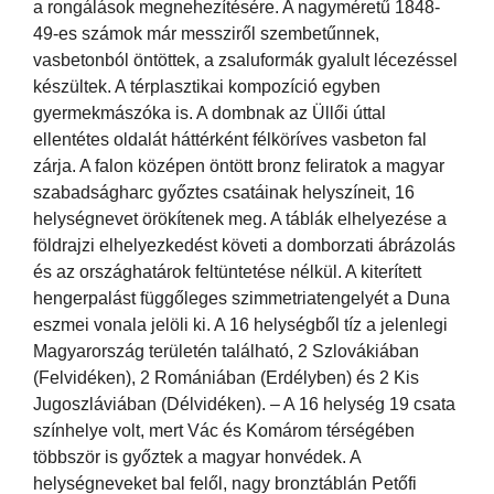
a rongálások megnehezítésére. A nagyméretű 1848-
49-es számok már messziről szembetűnnek,
vasbetonból öntöttek, a zsaluformák gyalult lécezéssel
készültek. A térplasztikai kompozíció egyben
gyermekmászóka is. A dombnak az Üllői úttal
ellentétes oldalát háttérként félköríves vasbeton fal
zárja. A falon középen öntött bronz feliratok a magyar
szabadságharc győztes csatáinak helyszíneit, 16
helységnevet örökítenek meg. A táblák elhelyezése a
földrajzi elhelyezkedést követi a domborzati ábrázolás
és az országhatárok feltüntetése nélkül. A kiterített
hengerpalást függőleges szimmetriatengelyét a Duna
eszmei vonala jelöli ki. A 16 helységből tíz a jelenlegi
Magyarország területén található, 2 Szlovákiában
(Felvidéken), 2 Romániában (Erdélyben) és 2 Kis
Jugoszláviában (Délvidéken). – A 16 helység 19 csata
színhelye volt, mert Vác és Komárom térségében
többször is győztek a magyar honvédek. A
helységneveket bal felől, nagy bronztáblán Petőfi