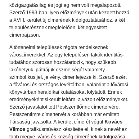
közigazgatásilag és jogilag nem volt megalapozott.
Szerző 1993-ban ilyen előzmények után kezdett hozzá
a XVIII. kerület új címerének kidolgoztatásához, a két
településrésznek megfelelően, két egyesített
címerpajzson.
A történelmi települések régóta rendelkeznek
városcímerekkel. Az egy településen lakók identitás-
tudatához szorosan hozzátartozik, hogy szűkebb
lakóhelyük, pátriájuk eszmeiségét valamely
szimbolikus jel, jelvény, címer fejezze ki. Szerző ezért
a fővárosi és országos levéltárban, valamint a fővárosi
könyvtárban heraldikai kutatásokat folytatott. Ennek
eredményeként sikerült feltárni a vázolt előzményeket.
Szerző javaslatot tett Pestszentlőrinc címertervére.
Pestszentimre címertervét a korábban már említett
Társaság javasolta. A kerület címerét végül
Kovács
Vilmos
grafikusművész készítette el, kinek a nevéhez
több megye, város és község címerének kidolgozása