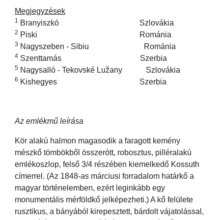
Megjegyzések
1
Branyiszkó Szlovákia
2
Piski Románia
3
Nagyszeben - Sibiu Románia
4
Szenttamás Szerbia
5
Nagysalló - Tekovské Lužany Szlovákia
6
Kishegyes Szerbia
Az emlékmű leírása
Kör alakú halmon magasodik a faragott kemény
mészkő tömbökből összerótt, robosztus, pilléralakú
emlékoszlop, felső 3/4 részében kiemelkedő Kossuth
címerrel. (Az 1848-as márciusi forradalom határkő a
magyar történelemben, ezért leginkább egy
monumentális mérföldkő jelképezheti.) A kő felülete
rusztikus, a bányából kirepesztett, bárdolt vájatolással,