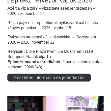
Építész Tervezői Napok 2026
Azért a víz a zűr? – vízszigetelések rendszerben –
2026. szeptember 17.
Rés a pajzson – épületburok nyílászáróknál és más
kényes pontokon – 2026. október 15.
Évtizedes problémák új kihívásokkal – tűzvédelem
2026 – 2026. november 12.
Helyszín:
Etele Plaza Prémium Moziterem (1119
Budapest, Hadak útja 1.)
Építészkamarai akkreditáció:
2 pont/alkalom (bírálati
sorszám: 2026/248)
Részletes információ és jelentkezés