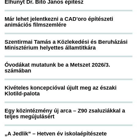
Elhunyt Dr. Bitó János építész
Már lehet jelentkezni a CAD'oro építészeti
animációs filmszemlére
Szentirmai Tamás a Közlekedési és Beruházási
Minisztérium helyettes államtitkára
Óvodákat mutatunk be a Metszet 2026/3.
számában
Kivételes koncepcióval újult meg az északi
Klotild-palota
Egy közintézmény új arca – Z90 zsaluziákkal a
teljes megújulásért
„A Jedlik” – Hetven év iskolaépítészete