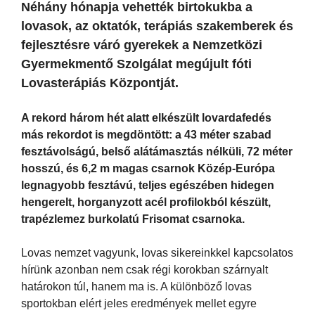
Néhány hónapja vehették birtokukba a
lovasok, az oktatók, terápiás szakemberek és
fejlesztésre váró gyerekek a Nemzetközi
Gyermekmentő Szolgálat megújult fóti
Lovasterápiás Központját.
A rekord három hét alatt elkészült lovardafedés
más rekordot is megdöntött: a 43 méter szabad
fesztávolságú, belső alátámasztás nélküli, 72 méter
hosszú, és 6,2 m magas csarnok Közép-Európa
legnagyobb fesztávú, teljes egészében hidegen
hengerelt, horganyzott acél profilokból készült,
trapézlemez burkolatú Frisomat csarnoka.
Lovas nemzet vagyunk, lovas sikereinkkel kapcsolatos
hírünk azonban nem csak régi korokban szárnyalt
határokon túl, hanem ma is. A különböző lovas
sportokban elért jeles eredmények mellet egyre