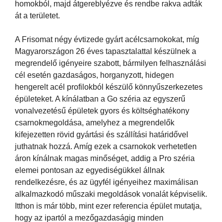
homokból, majd átgereblyézve és rendbe rakva adták
át a területet.
A Frisomat négy évtizede gyárt acélcsarnokokat, míg
Magyarországon 26 éves tapasztalattal készülnek a
megrendelő igényeire szabott, bármilyen felhasználási
cél esetén gazdaságos, horganyzott, hidegen
hengerelt acél profilokból készülő könnyűszerkezetes
épületeket. A kínálatban a Go széria az egyszerű
vonalvezetésű épületek gyors és költséghatékony
csarnokmegoldása, amelyhez a megrendelők
kifejezetten rövid gyártási és szállítási határidővel
juthatnak hozzá. Amíg ezek a csarnokok verhetetlen
áron kínálnak magas minőséget, addig a Pro széria
elemei pontosan az egyediségükkel állnak
rendelkezésre, és az ügyfél igényeihez maximálisan
alkalmazkodó műszaki megoldások vonalát képviselik.
Itthon is már több, mint ezer referencia épület mutatja,
hogy az ipartól a mezőgazdaságig minden