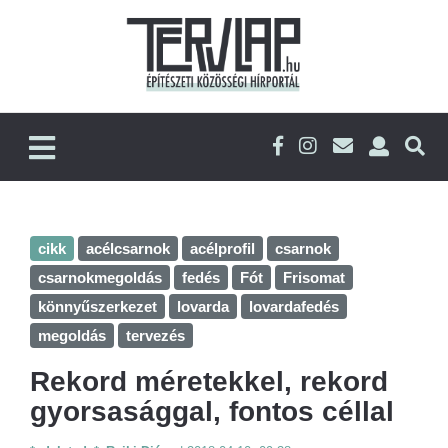
cikk
acélcsarnok
acélprofil
csarnok
csarnokmegoldás
fedés
Fót
Frisomat
könnyűszerkezet
lovarda
lovardafedés
megoldás
tervezés
Rekord méretekkel, rekord
gyorsasággal, fontos céllal