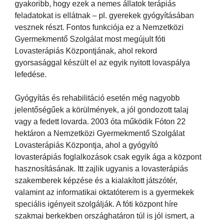
gyakoribb, hogy ezek a nemes állatok terápiás
feladatokat is ellátnak – pl. gyerekek gyógyításában
vesznek részt. Fontos funkciója ez a Nemzetközi
Gyermekmentő Szolgálat most megújult fóti
Lovasterápiás Központjának, ahol rekord
gyorsasággal készült el az egyik nyitott lovaspálya
lefedése.
Gyógyítás és rehabilitáció esetén még nagyobb
jelentőségűek a körülmények, a jól gondozott talaj
vagy a fedett lovarda. 2003 óta működik Fóton 22
hektáron a Nemzetközi Gyermekmentő Szolgálat
Lovasterápiás Központja, ahol a gyógyító
lovasterápiás foglalkozások csak egyik ága a központ
hasznosításának. Itt zajlik ugyanis a lovasterápiás
szakemberek képzése és a kialakított játszótér,
valamint az informatikai oktatóterem is a gyermekek
speciális igényeit szolgálják. A fóti központ híre
szakmai berkekben országhatáron túl is jól ismert, a