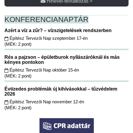
Hírlevél-feliratkozás >
KONFERENCIA
NAPTÁR
Azért a víz a zűr? – vízszigetelések rendszerben
Építész Tervezői Nap szeptember 17-én
(MÉK: 2 pont)
Rés a pajzson – épületburok nyílászáróknál és más
kényes pontokon
Építész Tervezői Nap október 15-én
(MÉK: 2 pont)
Évtizedes problémák új kihívásokkal – tűzvédelem
2026
Építész Tervezői Nap november 12-én
(MÉK: 2 pont)