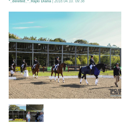
*_deleted_*_Rajki Diána
|
2018.04.10. 09:38