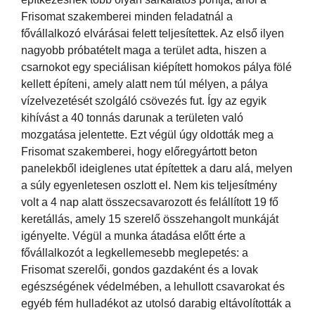
Frisomat szakemberei minden feladatnál a
fővállalkozó elvárásai felett teljesítettek. Az első ilyen
nagyobb próbatételt maga a terület adta, hiszen a
csarnokot egy speciálisan kiépített homokos pálya fölé
kellett építeni, amely alatt nem túl mélyen, a pálya
vízelvezetését szolgáló csövezés fut. Így az egyik
kihívást a 40 tonnás darunak a területen való
mozgatása jelentette. Ezt végül úgy oldották meg a
Frisomat szakemberei, hogy előregyártott beton
panelekből ideiglenes utat építettek a daru alá, melyen
a súly egyenletesen oszlott el. Nem kis teljesítmény
volt a 4 nap alatt összecsavarozott és felállított 19 fő
keretállás, amely 15 szerelő összehangolt munkáját
igényelte. Végül a munka átadása előtt érte a
fővállalkozót a legkellemesebb meglepetés: a
Frisomat szerelői, gondos gazdaként és a lovak
egészségének védelmében, a lehullott csavarokat és
egyéb fém hulladékot az utolsó darabig eltávolították a