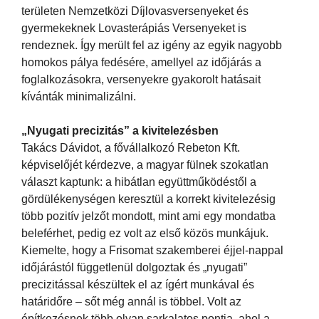
területen Nemzetközi Díjlovasversenyeket és
gyermekeknek Lovasterápiás Versenyeket is
rendeznek. Így merült fel az igény az egyik nagyobb
homokos pálya fedésére, amellyel az időjárás a
foglalkozásokra, versenyekre gyakorolt hatásait
kívánták minimalizálni.
„Nyugati precizitás” a kivitelezésben
Takács Dávidot, a fővállalkozó Rebeton Kft.
képviselőjét kérdezve, a magyar fülnek szokatlan
választ kaptunk: a hibátlan együttműködéstől a
gördülékenységen keresztül a korrekt kivitelezésig
több pozitív jelzőt mondott, mint ami egy mondatba
beleférhet, pedig ez volt az első közös munkájuk.
Kiemelte, hogy a Frisomat szakemberei éjjel-nappal
időjárástól függetlenül dolgoztak és „nyugati”
precizitással készültek el az ígért munkával és
határidőre – sőt még annál is többel. Volt az
építkezésnek több olyan sarkalatos pontja, ahol a