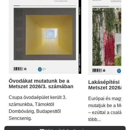
Óvodákat mutatunk be a
Lakásépítési kör
Metszet 2026/3. számában
Metszet 2026/2.
Csupa óvodaépület került 3.
Európai és magyar p
számunkba, Tárnoktól
mutatjuk be a Metsz
Dombóvárig, Budapesttől
– ezúttal a családi 
Sencsenig.
több...