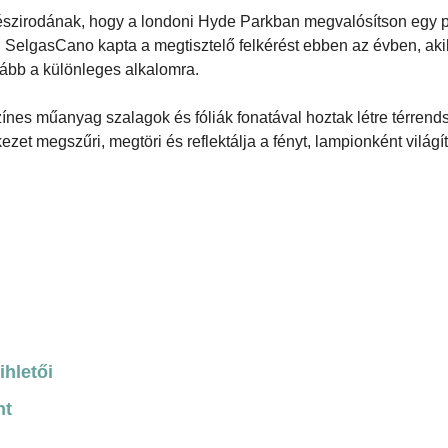
tészirodának, hogy a londoni Hyde Parkban megvalósítson egy p
ol SelgasCano kapta a megtisztelő felkérést ebben az évben, aki
ovább a különleges alkalomra.
zínes műanyag szalagok és fóliák fonatával hoztak létre térrends
zet megszűri, megtöri és reflektálja a fényt, lampionként világít
ihletői
nt