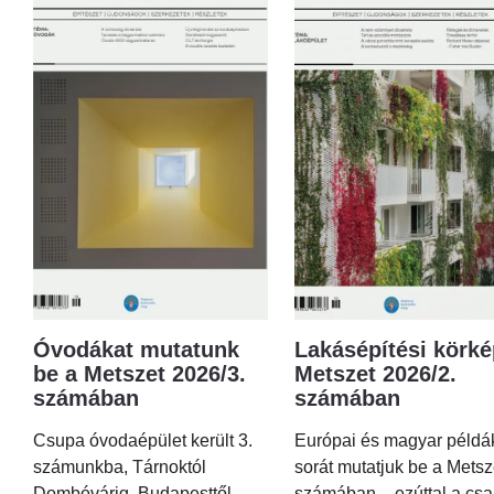
Óvodákat mutatunk
Lakásépítési körké
be a Metszet 2026/3.
Metszet 2026/2.
számában
számában
Csupa óvodaépület került 3.
Európai és magyar példá
számunkba, Tárnoktól
sorát mutatjuk be a Metsz
Dombóvárig, Budapesttől
számában – ezúttal a csa