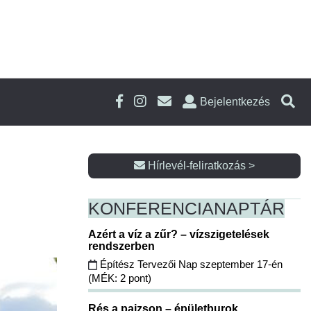
Bejelentkezés
Hírlevél-feliratkozás >
KONFERENCIA
NAPTÁR
Azért a víz a zűr? – vízszigetelések
rendszerben
Építész Tervezői Nap szeptember 17-én
(MÉK: 2 pont)
Rés a pajzson – épületburok