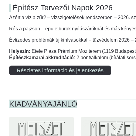
Építész Tervezői Napok 2026
Azért a víz a zűr? – vízszigetelések rendszerben – 2026. s
Rés a pajzson – épületburok nyílászáróknál és más kényes
Évtizedes problémák új kihívásokkal – tűzvédelem 2026 –
Helyszín:
Etele Plaza Prémium Moziterem (1119 Budapest,
Építészkamarai akkreditáció:
2 pont/alkalom (bírálati so
Részletes információ és jelentkezés
KIADVÁNYAJÁNLÓ