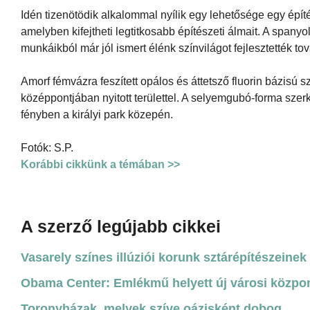
Idén tizenötödik alkalommal nyílik egy lehetősége egy épí
amelyben kifejtheti legtitkosabb építészeti álmait. A spany
munkáikból már jól ismert élénk színvilágot fejlesztették t
Amorf fémvázra feszített opálos és áttetsző fluorin bázisú s
középpontjában nyitott területtel. A selyemgubó-forma szerke
fényben a királyi park közepén.
Fotók: S.P.
Korábbi cikkünk a témában >>
A szerző legújabb cikkei
Vasarely színes illúziói korunk sztárépítészeinek 
Obama Center: Emlékmű helyett új városi közpo
Toronyházak, melyek szíve oázisként dobog