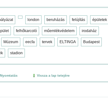
pályázat
london
beruházás
felújítás
épületek
pület
felhőkarcoló
műemlékvédelem
irodaház
Múzeum
eecfa
tervek
ELTINGA
Budapest
ék
stadion
Nyomtatás
Vissza a lap tetejére