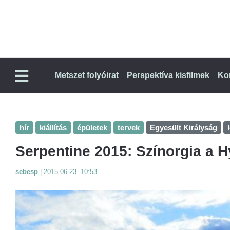
Metszet folyóirat
Perspektíva kisfilmek
Ko
hír
kiállítás
épületek
tervek
Egyesült Királyság
Serpentine 2015: Színorgia a 
sebesp
|
2015.06.23. 10:53