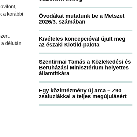
avilont,
k a korábbi
Óvodákat mutatunk be a Metszet
2026/3. számában
zert,
Kivételes koncepcióval újult meg
 a délutáni
az északi Klotild-palota
Szentirmai Tamás a Közlekedési és
Beruházási Minisztérium helyettes
államtitkára
Egy közintézmény új arca – Z90
zsaluziákkal a teljes megújulásért