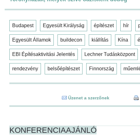
Budapest
Egyesült Királyság
építészet
hír
Egyesült Államok
buildecon
kiállítás
Kína
é
EBI Építésaktivitási Jelentés
Lechner Tudásközpont
rendezvény
belsőépítészet
Finnország
műeml
Üzenet a szerzőnek
KONFERENCIAAJÁNLÓ