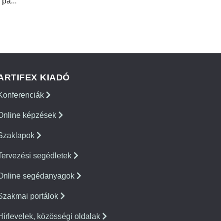
 pa...
ARTIFEX KIADÓ
Konferenciák
Online képzések
Szaklapok
Tervezési segédletek
Online segédanyagok
Szakmai portálok
Hírlevelek, közösségi oldalak