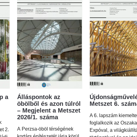
p a
Álláspontok az
Újdonságművelé
öbölből és azon túlról
Metszet 6. szá
– Megjelent a Metszet
A 6. lapszám kiemelt
2026/1. száma
k
foglalkozik az Oszaka
A Perzsa-öböl térségének
et 2.
Expóval, a világkiállí
kortárs építészetét járja körül
ládi