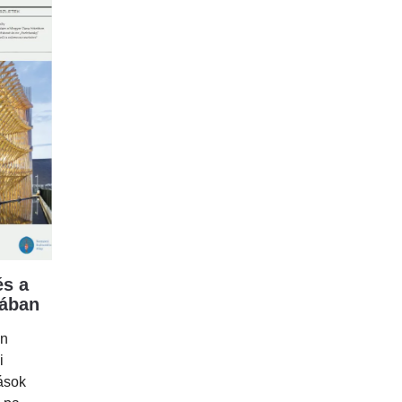
s a
mában
en
i
tások