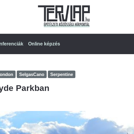
nferenciák
Online képzés
london
SelgasCano
Serpentine
Hyde Parkban