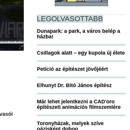
LEGOLVASOTTABB
Dunapark: a park, a város belép a
házba!
Csillagok alatt – egy kupola új élete
Petíció az építészet jövőjéért
Elhunyt Dr. Bitó János építész
Már lehet jelentkezni a CAD'oro
építészeti animációs filmszemlére
lvasói
Toronyházak, melyek szíve
oázisként dobog