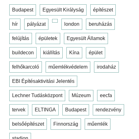
Budapest
Egyesült Királyság
építészet
hír
pályázat
london
beruházás
felújítás
épületek
Egyesült Államok
buildecon
kiállítás
Kína
épület
felhőkarcoló
műemlékvédelem
irodaház
EBI Építésaktivitási Jelentés
Lechner Tudásközpont
Múzeum
eecfa
tervek
ELTINGA
Budapest
rendezvény
belsőépítészet
Finnország
műemlék
stadion