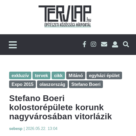
exkluzív
tervek
cikk
Milánó
egyházi épület
Expo 2015
olaszország
Stefano Boeri
Stefano Boeri
kolostorépülete korunk
nagyvárosában vitorlázik
sebesp
|
2026.05.22. 13:04