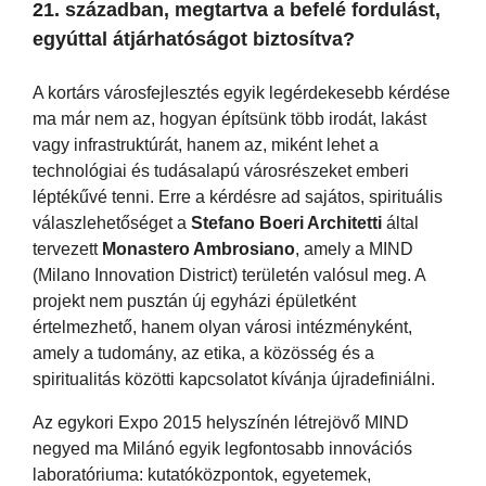
21. században, megtartva a befelé fordulást,
egyúttal átjárhatóságot biztosítva?
A kortárs városfejlesztés egyik legérdekesebb kérdése
ma már nem az, hogyan építsünk több irodát, lakást
vagy infrastruktúrát, hanem az, miként lehet a
technológiai és tudásalapú városrészeket emberi
léptékűvé tenni. Erre a kérdésre ad sajátos, spirituális
válaszlehetőséget a
Stefano Boeri Architetti
által
tervezett
Monastero Ambrosiano
, amely a MIND
(Milano Innovation District) területén valósul meg. A
projekt nem pusztán új egyházi épületként
értelmezhető, hanem olyan városi intézményként,
amely a tudomány, az etika, a közösség és a
spiritualitás közötti kapcsolatot kívánja újradefiniálni.
Az egykori Expo 2015 helyszínén létrejövő MIND
negyed ma Milánó egyik legfontosabb innovációs
laboratóriuma: kutatóközpontok, egyetemek,