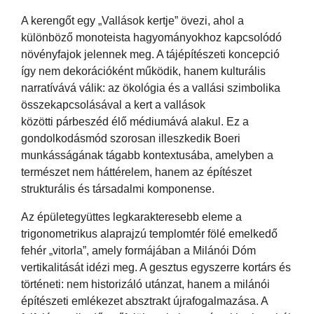
A kerengőt egy „Vallások kertje” övezi, ahol a
különböző monoteista hagyományokhoz kapcsolódó
növényfajok jelennek meg. A tájépítészeti koncepció
így nem dekorációként működik, hanem kulturális
narratívává válik: az ökológia és a vallási szimbolika
összekapcsolásával a kert a vallások
közötti párbeszéd élő médiumává alakul. Ez a
gondolkodásmód szorosan illeszkedik Boeri
munkásságának tágabb kontextusába, amelyben a
természet nem háttérelem, hanem az építészet
strukturális és társadalmi komponense.
Az épületegyüttes legkarakteresebb eleme a
trigonometrikus alaprajzú templomtér fölé emelkedő
fehér „vitorla”, amely formájában a Milánói Dóm
vertikalitását idézi meg. A gesztus egyszerre kortárs és
történeti: nem historizáló utánzat, hanem a milánói
építészeti emlékezet absztrakt újrafogalmazása. A