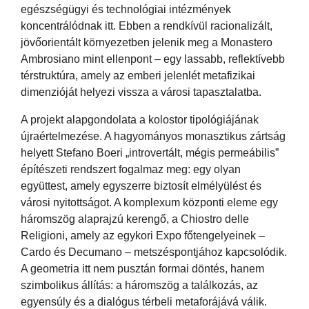
egészségügyi és technológiai intézmények
koncentrálódnak itt. Ebben a rendkívül racionalizált,
jövőorientált környezetben jelenik meg a Monastero
Ambrosiano mint ellenpont – egy lassabb, reflektívebb
térstruktúra, amely az emberi jelenlét metafizikai
dimenzióját helyezi vissza a városi tapasztalatba.
A projekt alapgondolata a kolostor tipológiájának
újraértelmezése. A hagyományos monasztikus zártság
helyett Stefano Boeri „introvertált, mégis permeábilis”
építészeti rendszert fogalmaz meg: egy olyan
együttest, amely egyszerre biztosít elmélyülést és
városi nyitottságot. A komplexum központi eleme egy
háromszög alaprajzú kerengő, a Chiostro delle
Religioni, amely az egykori Expo főtengelyeinek –
Cardo és Decumano – metszéspontjához kapcsolódik.
A geometria itt nem pusztán formai döntés, hanem
szimbolikus állítás: a háromszög a találkozás, az
egyensúly és a dialógus térbeli metaforájává válik.