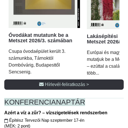
Óvodákat mutatunk be a
Lakásépítési kör
Metszet 2026/3. számában
Metszet 2026/2.
Csupa óvodaépület került 3.
Európai és magyar p
számunkba, Tárnoktól
mutatjuk be a Metsz
Dombóvárig, Budapesttől
– ezúttal a családi 
Sencsenig.
több...
Hírlevél-feliratkozás >
KONFERENCIA
NAPTÁR
Azért a víz a zűr? – vízszigetelések rendszerben
Építész Tervezői Nap szeptember 17-én
(MÉK: 2 pont)