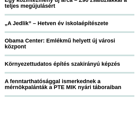
Egy közintézmény új arca – Z90 zsaluziákkal a
teljes megújulásért
„A Jedlik” – Hetven év iskolaépítészete
Obama Center: Emlékmű helyett új városi
központ
Környezettudatos építés szakirányú képzés
A fenntarthatósággal ismerkednek a
mérnökpalánták a PTE MIK nyári táboraiban