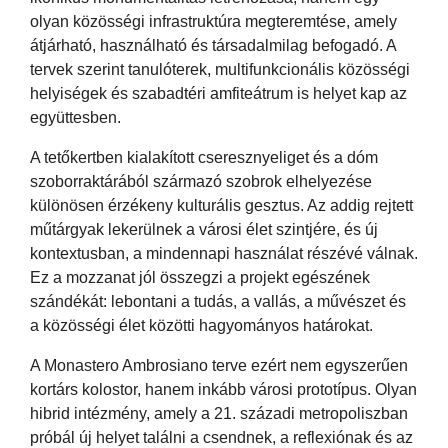
olyan közösségi infrastruktúra megteremtése, amely
átjárható, használható és társadalmilag befogadó. A
tervek szerint tanulóterek, multifunkcionális közösségi
helyiségek és szabadtéri amfiteátrum is helyet kap az
együttesben.
A tetőkertben kialakított cseresznyeliget és a dóm
szoborraktárából származó szobrok elhelyezése
különösen érzékeny kulturális gesztus. Az addig rejtett
műtárgyak lekerülnek a városi élet szintjére, és új
kontextusban, a mindennapi használat részévé válnak.
Ez a mozzanat jól összegzi a projekt egészének
szándékát: lebontani a tudás, a vallás, a művészet és
a közösségi élet közötti hagyományos határokat.
A Monastero Ambrosiano terve ezért nem egyszerűen
kortárs kolostor, hanem inkább városi prototípus. Olyan
hibrid intézmény, amely a 21. századi metropoliszban
próbál új helyet találni a csendnek, a reflexiónak és az