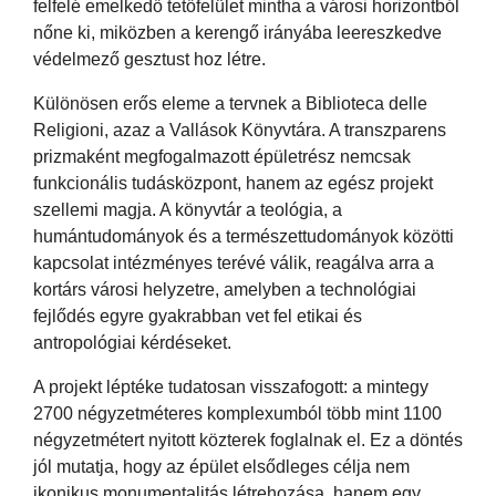
felfelé emelkedő tetőfelület mintha a városi horizontból
nőne ki, miközben a kerengő irányába leereszkedve
védelmező gesztust hoz létre.
Különösen erős eleme a tervnek a Biblioteca delle
Religioni, azaz a Vallások Könyvtára. A transzparens
prizmaként megfogalmazott épületrész nemcsak
funkcionális tudásközpont, hanem az egész projekt
szellemi magja. A könyvtár a teológia, a
humántudományok és a természettudományok közötti
kapcsolat intézményes terévé válik, reagálva arra a
kortárs városi helyzetre, amelyben a technológiai
fejlődés egyre gyakrabban vet fel etikai és
antropológiai kérdéseket.
A projekt léptéke tudatosan visszafogott: a mintegy
2700 négyzetméteres komplexumból több mint 1100
négyzetmétert nyitott közterek foglalnak el. Ez a döntés
jól mutatja, hogy az épület elsődleges célja nem
ikonikus monumentalitás létrehozása, hanem egy