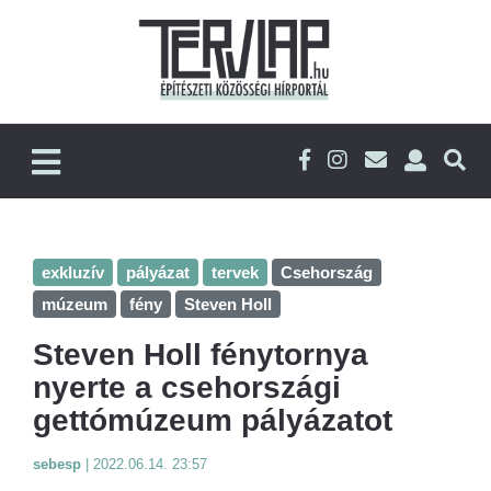
exkluzív
pályázat
tervek
Csehország
múzeum
fény
Steven Holl
Steven Holl fénytornya
nyerte a csehországi
gettómúzeum pályázatot
sebesp
|
2022.06.14. 23:57