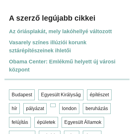
A szerző legújabb cikkei
Az óriásplakát, mely lakóhellyé változott
Vasarely színes illúziói korunk
sztárépítészeinek ihletői
Obama Center: Emlékmű helyett új városi
központ
Budapest
Egyesült Királyság
építészet
hír
pályázat
london
beruházás
felújítás
épületek
Egyesült Államok