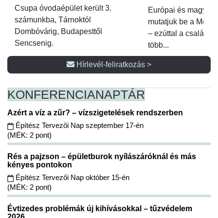
Csupa óvodaépület került 3.
Európai és magyar p
számunkba, Tárnoktól
mutatjuk be a Metsz
Dombóvárig, Budapesttől
– ezúttal a családi 
Sencsenig.
több...
Hírlevél-feliratkozás >
KONFERENCIA
NAPTÁR
Azért a víz a zűr? – vízszigetelések rendszerben
Építész Tervezői Nap szeptember 17-én
(MÉK: 2 pont)
Rés a pajzson – épületburok nyílászáróknál és más
kényes pontokon
Építész Tervezői Nap október 15-én
(MÉK: 2 pont)
Évtizedes problémák új kihívásokkal – tűzvédelem
2026