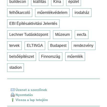
buildecon
kiállítás
Kína
épület
felhőkarcoló
műemlékvédelem
irodaház
EBI Építésaktivitási Jelentés
Lechner Tudásközpont
Múzeum
eecfa
tervek
ELTINGA
Budapest
rendezvény
belsőépítészet
Finnország
műemlék
stadion
Üzenet a szerzőnek
Nyomtatás
Vissza a lap tetejére