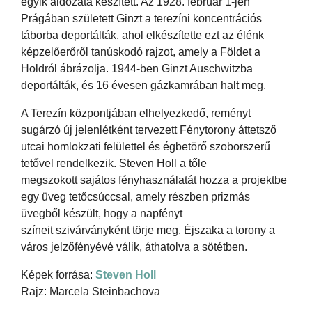
egyik áldozata készített. Az 1928. február 1-jén
Prágában született Ginzt a terezíni koncentrációs
táborba deportálták, ahol elkészítette ezt az élénk
képzelőerőről tanúskodó rajzot, amely a Földet a
Holdról ábrázolja. 1944-ben Ginzt Auschwitzba
deportálták, és 16 évesen gázkamrában halt meg.
A Terezín központjában elhelyezkedő, reményt
sugárzó új jelenlétként tervezett Fénytorony áttetsző
utcai homlokzati felülettel és égbetörő szoborszerű
tetővel rendelkezik. Steven Holl a tőle
megszokott sajátos fényhasználatát hozza a projektbe
egy üveg tetőcsúccsal, amely részben prizmás
üvegből készült, hogy a napfényt
színeit szivárványként törje meg. Éjszaka a torony a
város jelzőfényévé válik, áthatolva a sötétben.
Képek forrása:
Steven Holl
Rajz: Marcela Steinbachova