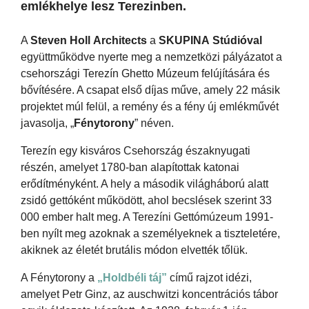
emlékhelye lesz Terezinben.
A
Steven
Holl
Architects
a
SKUPINA
Stúdióval
együttműködve nyerte meg a nemzetközi pályázatot a
csehországi Terezín Ghetto Múzeum felújítására és
bővítésére. A csapat első díjas műve, amely 22 másik
projektet múl felül, a remény és a fény új emlékművét
javasolja, „
Fénytorony
” néven.
Terezín egy kisváros Csehország északnyugati
részén, amelyet 1780-ban alapítottak katonai
erődítményként. A hely a második világháború alatt
zsidó gettóként működött, ahol becslések szerint 33
000 ember halt meg. A Terezíni Gettómúzeum 1991-
ben nyílt meg azoknak a személyeknek a tiszteletére,
akiknek az életét brutális módon elvették tőlük.
A Fénytorony a
„Holdbéli táj”
című rajzot idézi,
amelyet Petr Ginz, az auschwitzi koncentrációs tábor