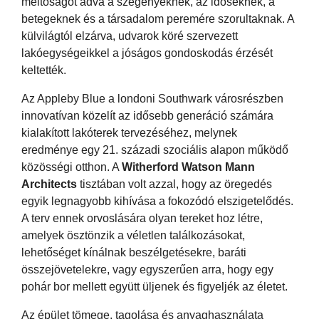
méltóságot adva a szegényeknek, az időseknek, a
betegeknek és a társadalom peremére szorultaknak. A
külvilágtól elzárva, udvarok köré szervezett
lakóegységeikkel a jóságos gondoskodás érzését
keltették.
Az Appleby Blue a londoni Southwark városrészben
innovatívan közelít az idősebb generáció számára
kialakított lakóterek tervezéséhez, melynek
eredménye egy 21. századi szociális alapon működő
közösségi otthon. A
Witherford Watson Mann
Architects
tisztában volt azzal, hogy az öregedés
egyik legnagyobb kihívása a fokozódó elszigetelődés.
A terv ennek orvoslására olyan tereket hoz létre,
amelyek ösztönzik a véletlen találkozásokat,
lehetőséget kínálnak beszélgetésekre, baráti
összejövetelekre, vagy egyszerűen arra, hogy egy
pohár bor mellett együtt üljenek és figyeljék az életet.
Az épület tömege, tagolása és anyaghasználata