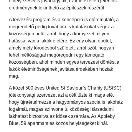
elhelyezését is jóváhagyták, ez kifejezetten jelentős
eredménynek tekinthető az építészek részéről.
A tervezési program és a koncepció is előremutató, a
megrendelő pedig továbbra is kutatásokat végez a
közösségen belül arról, hogy a környezet milyen
hatással van a lakók életére. Ez egy olyan épület,
amely mély törődésből született: arról szól, hogyan
lehet méltósággal megöregedni egy támogató
közösségben, ahol minden egyes tervezési döntést a
lakók életminőségének javítása érdekében hoztak
meg.
A közel 500 éves United St Saviour’s Charity (UStSC)
jótékonysági szervezet azt a célt tűzte ki maga elé,
hogy újraértelmezze a hagyományos szociális lakóház
fogalmát, magas színvonalú, közösségi társadalmi
lakhatást biztosítva az idősek számára. Az Appleby
Blue, 59 apartmant és közös helyiségeket kínál.