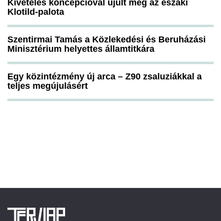
Kivételes koncepcióval újult meg az északi
Klotild-palota
Szentirmai Tamás a Közlekedési és Beruházási
Minisztérium helyettes államtitkára
Egy közintézmény új arca – Z90 zsaluziákkal a
teljes megújulásért