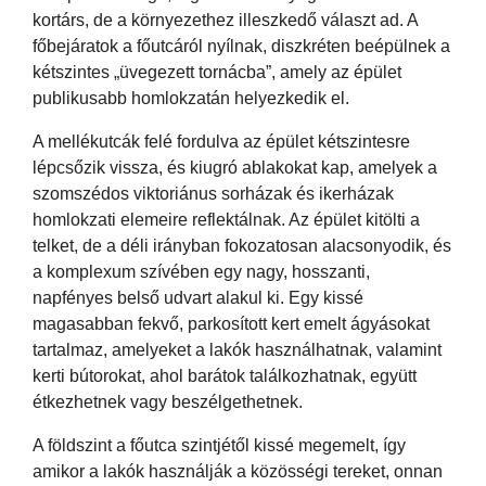
kortárs, de a környezethez illeszkedő választ ad. A
főbejáratok a főutcáról nyílnak, diszkréten beépülnek a
kétszintes „üvegezett tornácba”, amely az épület
publikusabb homlokzatán helyezkedik el.
A mellékutcák felé fordulva az épület kétszintesre
lépcsőzik vissza, és kiugró ablakokat kap, amelyek a
szomszédos viktoriánus sorházak és ikerházak
homlokzati elemeire reflektálnak. Az épület kitölti a
telket, de a déli irányban fokozatosan alacsonyodik, és
a komplexum szívében egy nagy, hosszanti,
napfényes belső udvart alakul ki. Egy kissé
magasabban fekvő, parkosított kert emelt ágyásokat
tartalmaz, amelyeket a lakók használhatnak, valamint
kerti bútorokat, ahol barátok találkozhatnak, együtt
étkezhetnek vagy beszélgethetnek.
A földszint a főutca szintjétől kissé megemelt, így
amikor a lakók használják a közösségi tereket, onnan