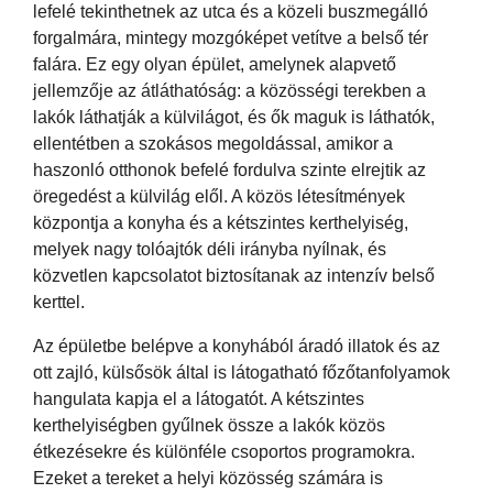
lefelé tekinthetnek az utca és a közeli buszmegálló
forgalmára, mintegy mozgóképet vetítve a belső tér
falára. Ez egy olyan épület, amelynek alapvető
jellemzője az átláthatóság: a közösségi terekben a
lakók láthatják a külvilágot, és ők maguk is láthatók,
ellentétben a szokásos megoldással, amikor a
haszonló otthonok befelé fordulva szinte elrejtik az
öregedést a külvilág elől. A közös létesítmények
központja a konyha és a kétszintes kerthelyiség,
melyek nagy tolóajtók déli irányba nyílnak, és
közvetlen kapcsolatot biztosítanak az intenzív belső
kerttel.
Az épületbe belépve a konyhából áradó illatok és az
ott zajló, külsősök által is látogatható főzőtanfolyamok
hangulata kapja el a látogatót. A kétszintes
kerthelyiségben gyűlnek össze a lakók közös
étkezésekre és különféle csoportos programokra.
Ezeket a tereket a helyi közösség számára is