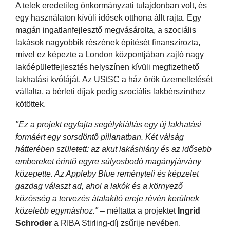
A telek eredetileg önkormányzati tulajdonban volt, és
egy használaton kívüli idősek otthona állt rajta. Egy
magán ingatlanfejlesztő megvásárolta, a szociális
lakások nagyobbik részének építését finanszírozta,
mivel ez képezte a London központjában zajló nagy
lakóépületfejlesztés helyszínen kívüli megfizethető
lakhatási kvótáját. Az UStSC a ház örök üzemeltetését
vállalta, a bérleti díjak pedig szociális lakbérszinthez
kötöttek.
"Ez a projekt egyfajta segélykiáltás egy új lakhatási
formáért egy sorsdöntő pillanatban. Két válság
hátterében született: az akut lakáshiány és az idősebb
embereket érintő egyre súlyosbodó magányjárvány
közepette. Az Appleby Blue reményteli és képzelet
gazdag választ ad, ahol a lakók és a környező
közösség a tervezés átalakító ereje révén kerülnek
közelebb egymáshoz."
– méltatta a projektet
Ingrid
Schroder
a RIBA Stirling-díj zsűrije nevében.