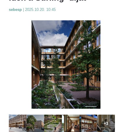
sebesp
|
2025.10.20. 10:45
+3