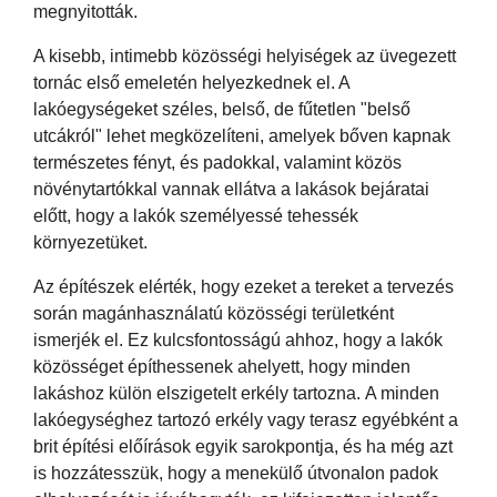
megnyitották.
A kisebb, intimebb közösségi helyiségek az üvegezett
tornác első emeletén helyezkednek el. A
lakóegységeket széles, belső, de fűtetlen "belső
utcákról" lehet megközelíteni, amelyek bőven kapnak
természetes fényt, és padokkal, valamint közös
növénytartókkal vannak ellátva a lakások bejáratai
előtt, hogy a lakók személyessé tehessék
környezetüket.
Az építészek elérték, hogy ezeket a tereket a tervezés
során magánhasználatú közösségi területként
ismerjék el. Ez kulcsfontosságú ahhoz, hogy a lakók
közösséget építhessenek ahelyett, hogy minden
lakáshoz külön elszigetelt erkély tartozna. A minden
lakóegységhez tartozó erkély vagy terasz egyébként a
brit építési előírások egyik sarokpontja, és ha még azt
is hozzátesszük, hogy a menekülő útvonalon padok