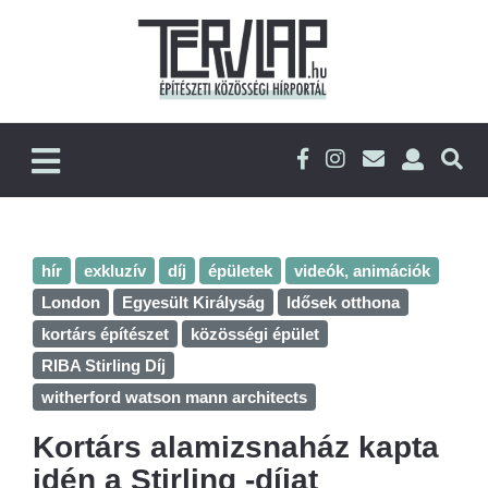
hír
exkluzív
díj
épületek
videók, animációk
London
Egyesült Királyság
Idősek otthona
kortárs építészet
közösségi épület
RIBA Stirling Díj
witherford watson mann architects
Kortárs alamizsnaház kapta
idén a Stirling -díjat