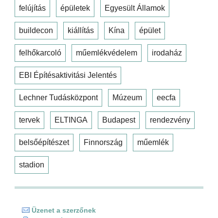
felújítás
épületek
Egyesült Államok
buildecon
kiállítás
Kína
épület
felhőkarcoló
műemlékvédelem
irodaház
EBI Építésaktivitási Jelentés
Lechner Tudásközpont
Múzeum
eecfa
tervek
ELTINGA
Budapest
rendezvény
belsőépítészet
Finnország
műemlék
stadion
Üzenet a szerzőnek