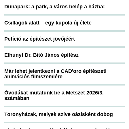
Dunapark: a park, a város belép a házba!
Csillagok alatt – egy kupola új élete
Petíció az építészet jövőjéért
Elhunyt Dr. Bitó János építész
Már lehet jelentkezni a CAD'oro építészeti
animációs filmszemlére
Óvodákat mutatunk be a Metszet 2026/3.
számában
Toronyházak, melyek szíve oázisként dobog