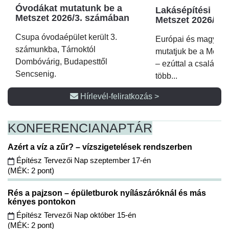
Óvodákat mutatunk be a
Lakásépítési kör
Metszet 2026/3. számában
Metszet 2026/2.
Csupa óvodaépület került 3.
Európai és magyar p
számunkba, Tárnoktól
mutatjuk be a Metsz
Dombóvárig, Budapesttől
– ezúttal a családi 
Sencsenig.
több...
Hírlevél-feliratkozás >
KONFERENCIA
NAPTÁR
Azért a víz a zűr? – vízszigetelések rendszerben
Építész Tervezői Nap szeptember 17-én
(MÉK: 2 pont)
Rés a pajzson – épületburok nyílászáróknál és más
kényes pontokon
Építész Tervezői Nap október 15-én
(MÉK: 2 pont)