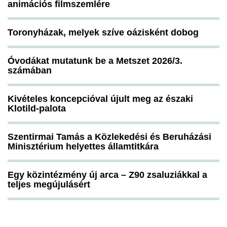
animációs filmszemlére
Toronyházak, melyek szíve oázisként dobog
Óvodákat mutatunk be a Metszet 2026/3.
számában
Kivételes koncepcióval újult meg az északi
Klotild-palota
Szentirmai Tamás a Közlekedési és Beruházási
Minisztérium helyettes államtitkára
Egy közintézmény új arca – Z90 zsaluziákkal a
teljes megújulásért