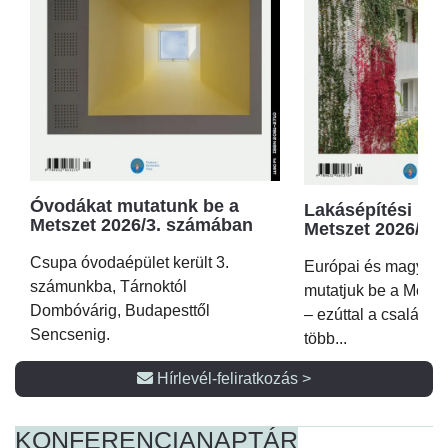
Óvodákat mutatunk be a
Lakásépítési kör
Metszet 2026/3. számában
Metszet 2026/2.
Csupa óvodaépület került 3.
Európai és magyar p
számunkba, Tárnoktól
mutatjuk be a Metsz
Dombóvárig, Budapesttől
– ezúttal a családi 
Sencsenig.
több...
Hírlevél-feliratkozás >
KONFERENCIA
NAPTÁR