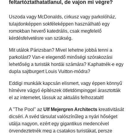
feltartóztathatatlanul, de vajon mi végre?
Uszoda vagy McDonalds, cirkusz vagy parkolóház,
tulajdonképpen sokféleképpen használható egy
romokban heverő katedrális, csak megfelelő
kérdésfelvetésre van szükség.
Mit utálok Párizsban? Mivel lehetne jobbá tenni a
parkolást? Van-e elegendő minőségi szórakozási
lehetőség a turisták hordái számára? Kaphatnék-e egy
dupla sajtburgert Louis Vuitton-módra?
Eddigi munkáik kapcsán elismert, vagy éppen könnyű
hírnévre vágyó építészek ötletdömpinggel árasztották
el az internetet, lássuk az aktuális felhozatalt!
A "The Pool" az
Ulf Mejergren Architects
kreativitását
dicséri. A svéd társulat valószínűleg a nyári hőséget
utálja nagyon, ezért egy gigantikus medencével
örvendeztetnék meg a csatakos turistákat, persze