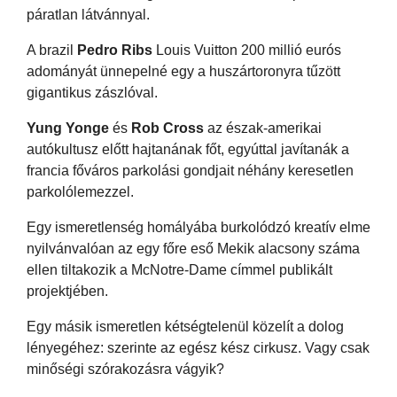
páratlan látvánnyal.
A brazil
Pedro Ribs
Louis Vuitton 200 millió eurós
adományát ünnepelné egy a huszártoronyra tűzött
gigantikus zászlóval.
Yung Yonge
és
Rob Cross
az észak-amerikai
autókultusz előtt hajtanának főt, egyúttal javítanák a
francia főváros parkolási gondjait néhány keresetlen
parkolólemezzel.
Egy ismeretlenség homályába burkolódzó kreatív elme
nyilvánvalóan az egy főre eső Mekik alacsony száma
ellen tiltakozik a McNotre-Dame címmel publikált
projektjében.
Egy másik ismeretlen kétségtelenül közelít a dolog
lényegéhez: szerinte az egész kész cirkusz. Vagy csak
minőségi szórakozásra vágyik?