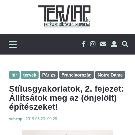
hír
tervek
Párizs
Franciaország
Notre Dame
Stílusgyakorlatok, 2. fejezet:
Állítsátok meg az (önjelölt)
építészeket!
sebesp
|
2019.05.23. 09:26