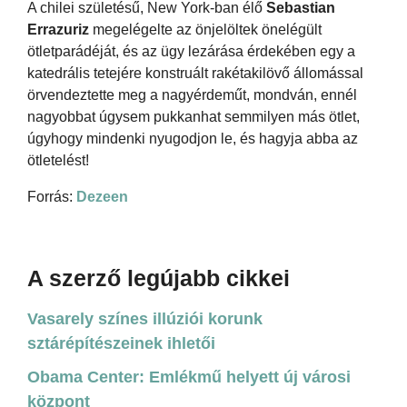
A chilei születésű, New York-ban élő
Sebastian
Errazuriz
megelégelte az önjelöltek önelégült
ötletparádéját, és az ügy lezárása érdekében egy a
katedrális tetejére konstruált rakétakilövő állomással
örvendeztette meg a nagyérdeműt, mondván, ennél
nagyobbat úgysem pukkanhat semmilyen más ötlet,
úgyhogy mindenki nyugodjon le, és hagyja abba az
ötletelést!
Forrás:
Dezeen
A szerző legújabb cikkei
Vasarely színes illúziói korunk
sztárépítészeinek ihletői
Obama Center: Emlékmű helyett új városi
központ