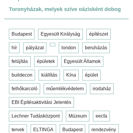
Toronyházak, melyek szíve oázisként dobog
Budapest
Egyesült Királyság
építészet
hír
pályázat
london
beruházás
felújítás
épületek
Egyesült Államok
buildecon
kiállítás
Kína
épület
felhőkarcoló
műemlékvédelem
irodaház
EBI Építésaktivitási Jelentés
Lechner Tudásközpont
Múzeum
eecfa
tervek
ELTINGA
Budapest
rendezvény