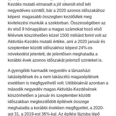
Kezdés mutató elmaradt a jól sikerült első két
negyedéves szinttől, bár a 2020 azonos időszakához
képest magasabb összegben kezdődtek meg
kivitelezési munkák a szektorban. Összességében az
év első 9 hónapjában a magas számokat hozó első
félévnek köszöhetően közel 1500 milliárd forint volt az
Aktivitás-Kezdés mutató értéke, ami a 2020 január és
szeptember közötti időszakhoz képest 24%-os
növekedést jelentett, de jelentősen meghaladta a
korábbi évek azonos időszakát jelemző szinteket is.
A gyengébb harmadik negyedév a társasházi
lakásépítések és a nem lakáscélú magasépítések
esetében is megfigyelhető volt. Utóbbiaknál azonban a
második negyedév magas Aktivitás-Kezdésének
köszönhetően a január és szeptember közötti
időszakban megkezdődött építések összege
meghaladta a korábbi években megfigyeltet, a 2020-
ast 31, a 2019-est 36%-kal. Az építési fázisba lépő