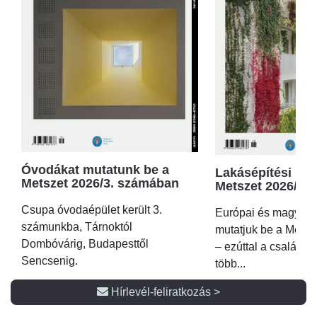
Óvodákat mutatunk be a
Lakásépítési kör
Metszet 2026/3. számában
Metszet 2026/2.
Csupa óvodaépület került 3.
Európai és magyar p
számunkba, Tárnoktól
mutatjuk be a Metsz
Dombóvárig, Budapesttől
– ezúttal a családi 
Sencsenig.
több...
Hírlevél-feliratkozás >