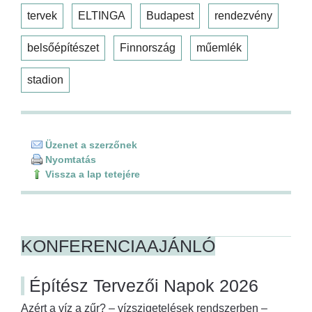
tervek
ELTINGA
Budapest
rendezvény
belsőépítészet
Finnország
műemlék
stadion
Üzenet a szerzőnek
Nyomtatás
Vissza a lap tetejére
KONFERENCIAAJÁNLÓ
Építész Tervezői Napok 2026
Azért a víz a zűr? – vízszigetelések rendszerben –