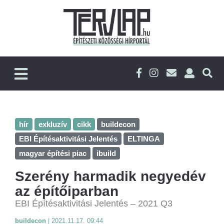
hír
exkluzív
cikk
buildecon
EBI Építésaktivitási Jelentés
ELTINGA
magyar építési piac
ibuild
Szerény harmadik negyedév
az építőiparban
EBI Építésaktivitási Jelentés – 2021 Q3
buildecon
|
2021.11.17. 09:44