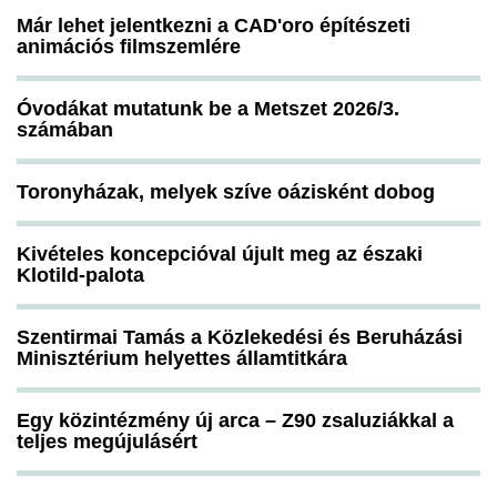
Már lehet jelentkezni a CAD'oro építészeti
animációs filmszemlére
Óvodákat mutatunk be a Metszet 2026/3.
számában
Toronyházak, melyek szíve oázisként dobog
Kivételes koncepcióval újult meg az északi
Klotild-palota
Szentirmai Tamás a Közlekedési és Beruházási
Minisztérium helyettes államtitkára
Egy közintézmény új arca – Z90 zsaluziákkal a
teljes megújulásért