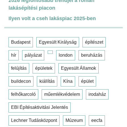
2026 legfontosabb trendjei a román
lakásépítési piacon
Ilyen volt a cseh lakáspiac 2025-ben
Budapest
Egyesült Királyság
építészet
hír
pályázat
london
beruházás
felújítás
épületek
Egyesült Államok
buildecon
kiállítás
Kína
épület
felhőkarcoló
műemlékvédelem
irodaház
EBI Építésaktivitási Jelentés
Lechner Tudásközpont
Múzeum
eecfa