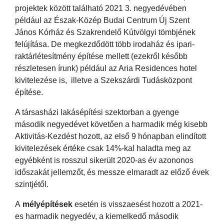
projektek között található 2021 3. negyedévében
például az Észak-Közép Budai Centrum Új Szent
János Kórház és Szakrendelő Kútvölgyi tömbjének
felújítása. De megkezdődött több irodaház és ipari-
raktárlétesítmény építése mellett (ezekről később
részletesen írunk) például az Aria Residences hotel
kivitelezése is, illetve a Szekszárdi Tudásközpont
építése.
A társasházi lakásépítési szektorban a gyenge
második negyedévet követően a harmadik még kisebb
Aktivitás-Kezdést hozott, az első 9 hónapban elindított
kivitelezések értéke csak 14%-kal haladta meg az
egyébként is rosszul sikerült 2020-as év azononos
időszakát jellemzőt, és messze elmaradt az előző évek
szintjétől.
A
mélyépítések
esetén is visszaesést hozott a 2021-
es harmadik negyedév, a kiemelkedő második