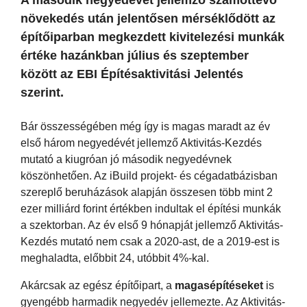
növekedés után jelentősen mérséklődött az
építőiparban megkezdett kivitelezési munkák
értéke hazánkban július és szeptember
között az EBI Építésaktivitási Jelentés
szerint.
Bár összességében még így is magas maradt az év
első három negyedévét jellemző Aktivitás-Kezdés
mutató a kiugróan jó második negyedévnek
köszönhetően. Az iBuild projekt- és cégadatbázisban
szereplő beruházások alapján összesen több mint 2
ezer milliárd forint értékben indultak el építési munkák
a szektorban. Az év első 9 hónapját jellemző Aktivitás-
Kezdés mutató nem csak a 2020-ast, de a 2019-est is
meghaladta, előbbit 24, utóbbit 4%-kal.
Akárcsak az egész építőipart, a
magasépítéseket
is
gyengébb harmadik negyedév jellemezte. Az Aktivitás-