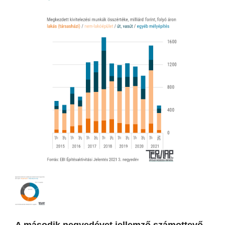
A második negyedévet jellemző számottevő