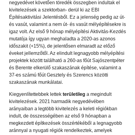
negyedévet követően töredék összegben indultak el
kivitelezések a szektorban- derül ki az EBI
Építésaktivitási Jelentésből. Ez a jelenség pedig az út-
és vasút, valamint a nem út- és vasút mélyépítésekre is
igaz volt. Az első 9 hónap mélyépítési Aktivitás-Kezdés
mutatója így ugyan meghaladta a 2020-as azonos
időszakit (+15%), de jelentősen elmaradt az előző
éveket jellemzőtől. Az elindult legnagyobb mélyépítési
projektek között található a 260-as főút Sajószentpéter
és Berente elkerülő szakaszának építése, valamint a
37-es számú főút Gesztely és Szerencs közötti
szakaszának munkálatai.
Kiegyenlítettebbek lettek
területileg
a megindult
kivitelezések. 2021 harmadik negyedévében
arányaiban a legtöbb kivitelezés a keleti régiókban
indult, de összességében az első 9 hónapban a
megkezdett építkezések összértékéből a legnagyobb
aránnyal a nyugati régiók rendelkeztek, amelyek