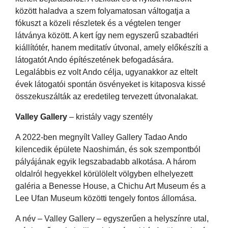
között haladva a szem folyamatosan váltogatja a
fókuszt a közeli részletek és a végtelen tenger
látványa között. A kert így nem egyszerű szabadtéri
kiállítótér, hanem meditatív útvonal, amely előkészíti a
látogatót Ando építészetének befogadására.
Legalábbis ez volt Ando célja, ugyanakkor az eltelt
évek látogatói spontán ösvényeket is kitaposva kissé
összekuszálták az eredetileg tervezett útvonalakat.
Valley Gallery
– kristály vagy szentély
A 2022-ben megnyílt Valley Gallery Tadao Ando
kilencedik épülete Naoshimán, és sok szempontból
pályájának egyik legszabadabb alkotása. A három
oldalról hegyekkel körülölelt völgyben elhelyezett
galéria a Benesse House, a Chichu Art Museum és a
Lee Ufan Museum közötti tengely fontos állomása.
A név – Valley Gallery – egyszerűen a helyszínre utal,