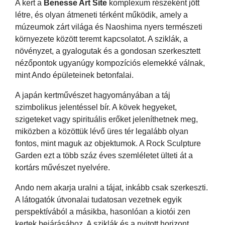
A kert a
Benesse Art Site
komplexum részeként jött
létre, és olyan átmeneti térként működik, amely a
múzeumok zárt világa és Naoshima nyers természeti
környezete között teremt kapcsolatot. A sziklák, a
növényzet, a gyalogutak és a gondosan szerkesztett
nézőpontok ugyanúgy kompozíciós elemekké válnak,
mint Ando épületeinek betonfalai.
A japán kertművészet hagyományában a táj
szimbolikus jelentéssel bír. A kövek hegyeket,
szigeteket vagy spirituális erőket jeleníthetnek meg,
miközben a közöttük lévő üres tér legalább olyan
fontos, mint maguk az objektumok. A Rock Sculpture
Garden ezt a több száz éves szemléletet ülteti át a
kortárs művészet nyelvére.
Ando nem akarja uralni a tájat, inkább csak szerkeszti.
A látogatók útvonalai tudatosan vezetnek egyik
perspektívából a másikba, hasonlóan a kiotói zen
kertek bejárásához. A sziklák és a nyitott horizont