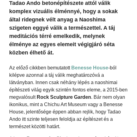
Tadao Ando betonépítészete attól válik
komplex vizuális élménnyé, hogy a sokak
által ridegnek vélt anyag a Naoshima
szigeten eggyé válik a természettel. A táj
meditációs térré emelkedik, melynek
élménye az egyes elemeit végigjáró séta
közben élhető át.
Az előző cikkben bemutatott
Benesse House
-ból
kilépve azonnal a táj válik meghatározóvá a
látványban. Innen csak néhány lépés a naoshimai
építészeti világ egyik szintén fontos eleme, a 2015-ben
megvalósult
Rock Sculpture Garden
. Bár nem olyan
ikonikus, mint a Chichu Art Museum vagy a Benesse
House, jelentősége éppen abban rejlik, hogy Tadao
Ando itt szinte teljesen feloldja az építészet és a
természet közötti határt.