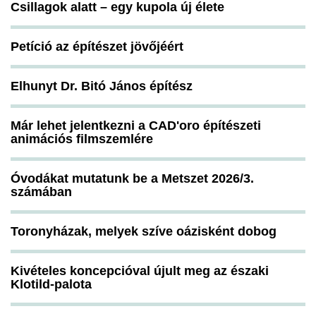
Csillagok alatt – egy kupola új élete
Petíció az építészet jövőjéért
Elhunyt Dr. Bitó János építész
Már lehet jelentkezni a CAD'oro építészeti
animációs filmszemlére
Óvodákat mutatunk be a Metszet 2026/3.
számában
Toronyházak, melyek szíve oázisként dobog
Kivételes koncepcióval újult meg az északi
Klotild-palota