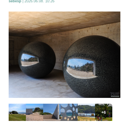
sebesp
|
2026.06.08. 10:26
+6