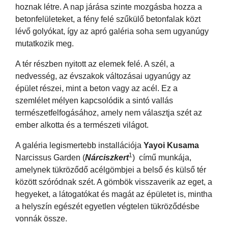
hoznak létre. A nap járása szinte mozgásba hozza a
betonfelületeket, a fény felé szűkülő betonfalak közt
lévő golyókat, így az apró galéria soha sem ugyanúgy
mutatkozik meg.
A tér részben nyitott az elemek felé. A szél, a
nedvesség, az évszakok változásai ugyanúgy az
épület részei, mint a beton vagy az acél. Ez a
szemlélet mélyen kapcsolódik a sintó vallás
természetfelfogásához, amely nem választja szét az
ember alkotta és a természeti világot.
A galéria legismertebb installációja
Yayoi Kusama
1
Narcissus Garden (
Nárciszkert
) című munkája,
amelynek tükröződő acélgömbjei a belső és külső tér
között szóródnak szét. A gömbök visszaverik az eget, a
hegyeket, a látogatókat és magát az épületet is, mintha
a helyszín egészét egyetlen végtelen tükröződésbe
vonnák össze.