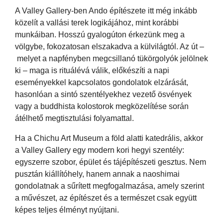
A Valley Gallery-ben Ando építészete itt még inkább
közelít a vallási terek logikájához, mint korábbi
munkáiban. Hosszú gyalogúton érkezünk meg a
völgybe, fokozatosan elszakadva a külvilágtól. Az út –
melyet a napfényben megcsillanó tükörgolyók jelölnek
ki – maga is rituálévá válik, előkészíti a napi
eseményekkel kapcsolatos gondolatok elzárását,
hasonlóan a sintó szentélyekhez vezető ösvények
vagy a buddhista kolostorok megközelítése során
átélhető megtisztulási folyamattal.
Ha a Chichu Art Museum a föld alatti katedrális, akkor
a Valley Gallery egy modern kori hegyi szentély:
egyszerre szobor, épület és tájépítészeti gesztus. Nem
pusztán kiállítóhely, hanem annak a naoshimai
gondolatnak a sűrített megfogalmazása, amely szerint
a művészet, az építészet és a természet csak együtt
képes teljes élményt nyújtani.