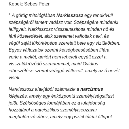
Képek: Sebes Péter
1
A görög mitológiában
Narkisszosz
egy rendkívüli
szépségéről ismert vadász volt. Szépségére mindenki
felfigyelt. Narkisszosz visszautasította minden nő és
férfi közeledését, akik szerelmet vallottak neki, és
végül saját tükörképébe szeretett bele egy víztükörben.
Egyes változatok szerint kétségbeesésében lilára
verte a mellét, amiért nem lehetett együtt ezzel a
visszatükröződő szerelemmel, majd Ovidius
elbeszélése szerint virággá változott, amely az ő nevét
viseli.
Narkisszosz alakjából származik a
narcizmus
kifejezés, amely egy énközpontú személyiségstílust
jelöl. Szélsőséges formájában ez a tulajdonság
hozzájárul a narcisztikus személyiségzavar
meghatározásához, amely egy pszichiátriai állapot.