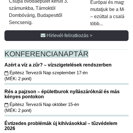
Csupa óvodaépület került 3.
Európai és magyar p
számunkba, Tárnoktól
mutatjuk be a Metsz
Dombóvárig, Budapesttől
– ezúttal a családi 
Sencsenig.
több...
Hírlevél-feliratkozás >
KONFERENCIA
NAPTÁR
Azért a víz a zűr? – vízszigetelések rendszerben
Építész Tervezői Nap szeptember 17-én
(MÉK: 2 pont)
Rés a pajzson – épületburok nyílászáróknál és más
kényes pontokon
Építész Tervezői Nap október 15-én
(MÉK: 2 pont)
Évtizedes problémák új kihívásokkal – tűzvédelem
2026