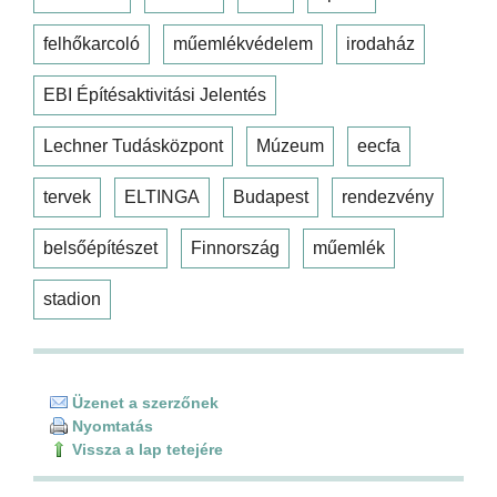
felhőkarcoló
műemlékvédelem
irodaház
EBI Építésaktivitási Jelentés
Lechner Tudásközpont
Múzeum
eecfa
tervek
ELTINGA
Budapest
rendezvény
belsőépítészet
Finnország
műemlék
stadion
Üzenet a szerzőnek
Nyomtatás
Vissza a lap tetejére