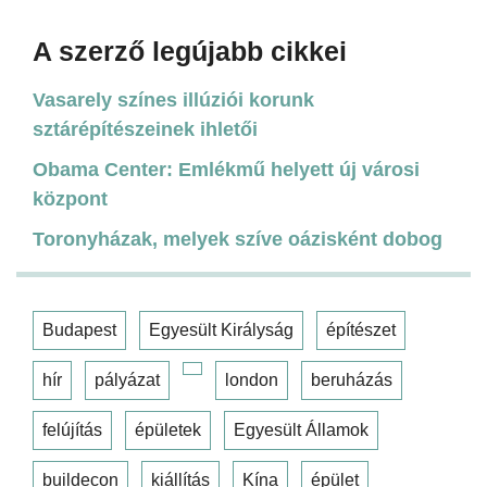
A szerző legújabb cikkei
Vasarely színes illúziói korunk
sztárépítészeinek ihletői
Obama Center: Emlékmű helyett új városi
központ
Toronyházak, melyek szíve oázisként dobog
Budapest
Egyesült Királyság
építészet
hír
pályázat
london
beruházás
felújítás
épületek
Egyesült Államok
buildecon
kiállítás
Kína
épület