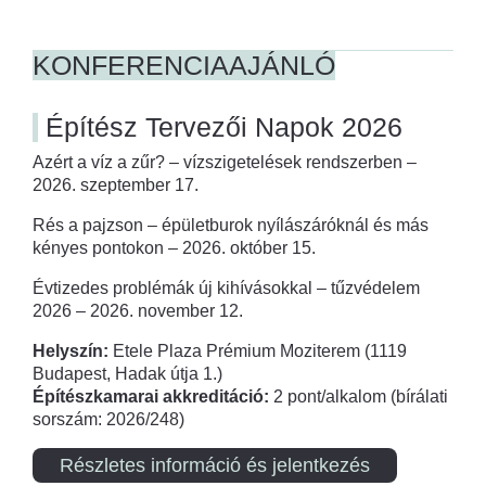
KONFERENCIAAJÁNLÓ
Építész Tervezői Napok 2026
Azért a víz a zűr? – vízszigetelések rendszerben –
2026. szeptember 17.
Rés a pajzson – épületburok nyílászáróknál és más
kényes pontokon – 2026. október 15.
Évtizedes problémák új kihívásokkal – tűzvédelem
2026 – 2026. november 12.
Helyszín:
Etele Plaza Prémium Moziterem (1119
Budapest, Hadak útja 1.)
Építészkamarai akkreditáció:
2 pont/alkalom (bírálati
sorszám: 2026/248)
Részletes információ és jelentkezés