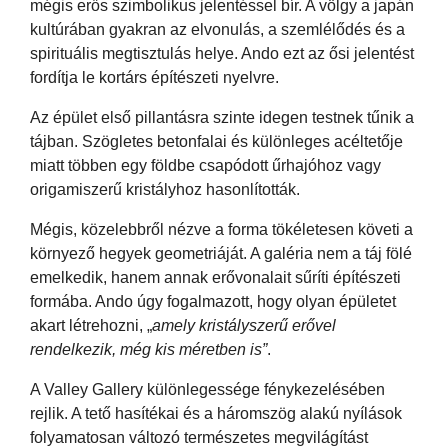
mégis erős szimbolikus jelentéssel bír. A völgy a japán
kultúrában gyakran az elvonulás, a szemlélődés és a
spirituális megtisztulás helye. Ando ezt az ősi jelentést
fordítja le kortárs építészeti nyelvre.
Az épület első pillantásra szinte idegen testnek tűnik a
tájban. Szögletes betonfalai és különleges acéltetője
miatt többen egy földbe csapódott űrhajóhoz vagy
origamiszerű kristályhoz hasonlították.
Mégis, közelebbről nézve a forma tökéletesen követi a
környező hegyek geometriáját. A galéria nem a táj fölé
emelkedik, hanem annak erővonalait sűríti építészeti
formába. Ando úgy fogalmazott, hogy olyan épületet
akart létrehozni, „
amely kristályszerű erővel
rendelkezik, még kis méretben is”
.
A Valley Gallery különlegessége fénykezelésében
rejlik. A tető hasítékai és a háromszög alakú nyílások
folyamatosan változó természetes megvilágítást