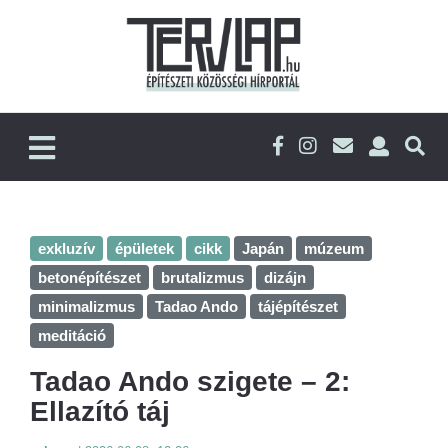
exkluzív
épületek
cikk
Japán
múzeum
betonépítészet
brutalizmus
dizájn
minimalizmus
Tadao Ando
tájépítészet
meditáció
Tadao Ando szigete – 2:
Ellazító táj