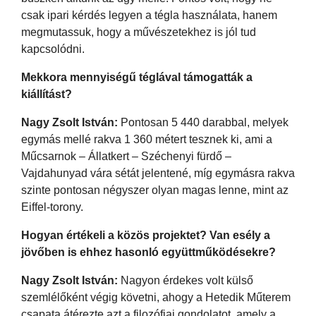
csak ipari kérdés legyen a tégla használata, hanem
megmutassuk, hogy a művészetekhez is jól tud
kapcsolódni.
Mekkora mennyiségű téglával támogatták a
kiállítást?
Nagy Zsolt István:
Pontosan 5 440 darabbal, melyek
egymás mellé rakva 1 360 métert tesznek ki, ami a
Műcsarnok – Állatkert – Széchenyi fürdő –
Vajdahunyad vára sétát jelentené, míg egymásra rakva
szinte pontosan négyszer olyan magas lenne, mint az
Eiffel-torony.
Hogyan értékeli a közös projektet? Van esély a
jövőben is ehhez hasonló együttműködésekre?
Nagy Zsolt István:
Nagyon érdekes volt külső
szemlélőként végig követni, ahogy a Hetedik Műterem
csapata átérezte azt a filozófiai gondolatot, amely a