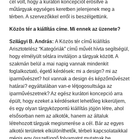
cél volt, hogy a kurátori koncepciót erősítve a
műtárgyak egységes keretben jelenjenek meg a
térben. A szervezőkkel erről is beszélgettünk.
Közös tér a kiállítás címe. Mi ennek az üzenete?
Szilágyi B. András:
A Közös tér című kiállítás
Arisztotelész “Kategóriák” című művét hívta segítségül,
hogy elmélyült sétára invitáljon a tárgyak között. A
szakmán belül a mai napig vannak mindenkit
foglalkoztató, égető kérdések: mi a design? mi az
iparművészet? hol vannak a design és képzőművészet
határai? egyáltalában van-e létjogosultsága az
iparművészetnek? Az egész kurátori koncepció arra
épült, hogy ezeket a kérdéseket lehetőleg kikerüljem,
és egy olyan tárgyközpontú kiállítás jöjjön létre, ahol
elsősorban nem az alkotók, hanem az általuk
létrehozott tárgyak megismerése a cél. Bár az egyes
alkotói területek elkülöníthetők, térbeli kapcsolataikkal
mégis egy összefüggő folyamatot mutatnak be.