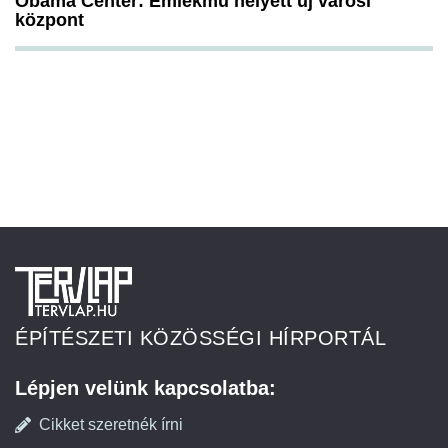
Obama Center: Emlékmű helyett új városi
központ
ÉPÍTÉSZETI KÖZÖSSÉGI HÍRPORTÁL
Lépjen velünk kapcsolatba:
Cikket szeretnék írni