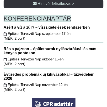
Hírlevél-feliratkozás >
KONFERENCIA
NAPTÁR
Azért a víz a zűr? – vízszigetelések rendszerben
Építész Tervezői Nap szeptember 17-én
(MÉK: 2 pont)
Rés a pajzson – épületburok nyílászáróknál és más
kényes pontokon
Építész Tervezői Nap október 15-én
(MÉK: 2 pont)
Évtizedes problémák új kihívásokkal – tűzvédelem
2026
Építész Tervezői Nap november 12-én
(MÉK: 2 pont)