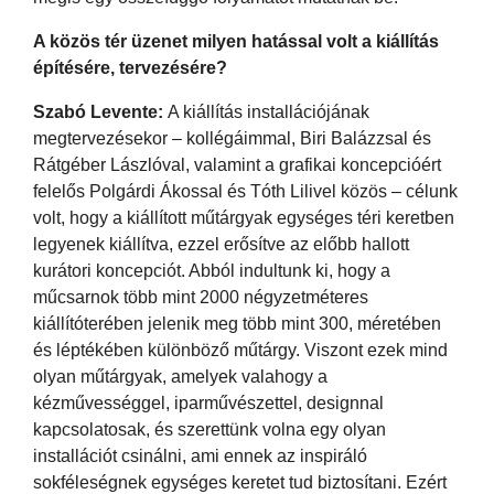
A közös tér üzenet milyen hatással volt a kiállítás
építésére, tervezésére?
Szabó Levente:
A kiállítás installációjának
megtervezésekor – kollégáimmal, Biri Balázzsal és
Rátgéber Lászlóval, valamint a grafikai koncepcióért
felelős Polgárdi Ákossal és Tóth Lilivel közös – célunk
volt, hogy a kiállított műtárgyak egységes téri keretben
legyenek kiállítva, ezzel erősítve az előbb hallott
kurátori koncepciót. Abból indultunk ki, hogy a
műcsarnok több mint 2000 négyzetméteres
kiállítóterében jelenik meg több mint 300, méretében
és léptékében különböző műtárgy. Viszont ezek mind
olyan műtárgyak, amelyek valahogy a
kézművességgel, iparművészettel, designnal
kapcsolatosak, és szerettünk volna egy olyan
installációt csinálni, ami ennek az inspiráló
sokféleségnek egységes keretet tud biztosítani. Ezért