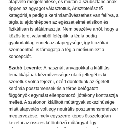
alapvető megjelenítése, és miután a szubsztanciának
éppen az agyagot választottuk, Arisztotelész fő
kategóriája pedig a kerámiaművészethez van felírva, a
tégla tulajdonképpen az egészet elméletisíkon és
fizikálisan is alátámasztja. Nem beszélve arról, hogy a
közös teret valamiből felépítik, a tégla pedig
gyakorlatilag ennek az alapegysége, így filozófiai
szempontból is támogatja a tégla motívum ezt a
koncepciót.
Szabó Levente:
A használt anyagokkal a kiállítás
tematikájának kézművességre utaló jellegét is ki
szerettük volna fejezni, ezért döntöttünk az égetett
kerámia posztamensek és a térbe belógatott
függönyök egymást ellenpontozó, jótékony kontrasztja
mellett. A szalonon kiállított műtárgyak sokszínűsége
miatt alapvetés volt egy neutrális posztamensrendszer
megtervezése, mely egyszerre képes összefogóan
kezelni az összes különböző műtárgyat. Így