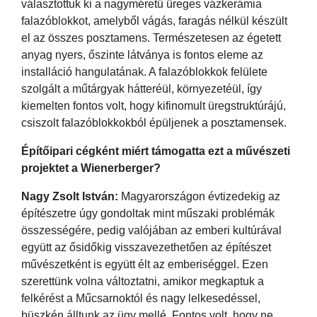
választottuk ki a nagyméretű üreges vázkerámia
falazóblokkot, amelyből vágás, faragás nélkül készült
el az összes posztamens. Természetesen az égetett
anyag nyers, őszinte látványa is fontos eleme az
installáció hangulatának. A falazóblokkok felülete
szolgált a műtárgyak hátteréül, környezetéül, így
kiemelten fontos volt, hogy kifinomult üregstruktúrájú,
csiszolt falazóblokkokból épüljenek a posztamensek.
Építőipari cégként miért támogatta ezt a művészeti
projektet a Wienerberger?
Nagy Zsolt István:
Magyarországon évtizedekig az
építészetre úgy gondoltak mint műszaki problémák
összességére, pedig valójában az emberi kultúrával
együtt az ősidőkig visszavezethetően az építészet
művészetként is együtt élt az emberiséggel. Ezen
szerettünk volna változtatni, amikor megkaptuk a
felkérést a Műcsarnoktól és nagy lelkesedéssel,
büszkén álltunk az ügy mellé. Fontos volt, hogy ne