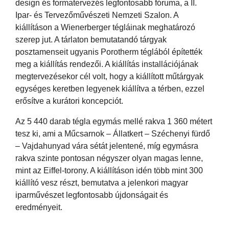
design és formatervezés legfontosabb fóruma, a II.
Ipar- és Tervezőművészeti Nemzeti Szalon. A
kiállításon a Wienerberger tégláinak meghatározó
szerep jut. A tárlaton bemutatandó tárgyak
posztamenseit ugyanis Porotherm téglából építették
meg a kiállítás rendezői. A kiállítás installációjának
megtervezésekor cél volt, hogy a kiállított műtárgyak
egységes keretben legyenek kiállítva a térben, ezzel
erősítve a kurátori koncepciót.
Az 5 440 darab tégla egymás mellé rakva 1 360 métert
tesz ki, ami a Műcsarnok – Állatkert – Széchenyi fürdő
– Vajdahunyad vára sétát jelentené, míg egymásra
rakva szinte pontosan négyszer olyan magas lenne,
mint az Eiffel-torony. A kiállításon idén több mint 300
kiállító vesz részt, bemutatva a jelenkori magyar
iparművészet legfontosabb újdonságait és
eredményeit.