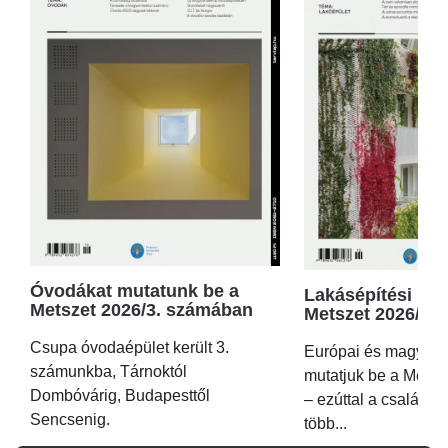
Óvodákat mutatunk be a
Lakásépítési kör
Metszet 2026/3. számában
Metszet 2026/2.
Csupa óvodaépület került 3.
Európai és magyar p
számunkba, Tárnoktól
mutatjuk be a Metsz
Dombóvárig, Budapesttől
– ezúttal a családi 
Sencsenig.
több...