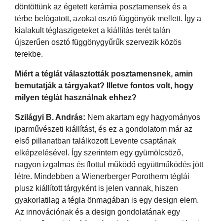
döntöttünk az égetett kerámia posztamensek és a
térbe belógatott, azokat osztó függönyök mellett. Így a
kialakult téglaszigeteket a kiállítás terét talán
újszerűen osztó függönygyűrűk szervezik közös
terekbe.
Miért a téglát választották posztamensnek, amin
bemutatják a tárgyakat? Illetve fontos volt, hogy
milyen téglát használnak ehhez?
Szilágyi B. András:
Nem akartam egy hagyományos
iparművészeti kiállítást, és ez a gondolatom már az
első pillanatban találkozott Levente csaptának
elképzelésével. Így szerintem egy gyümölcsöző,
nagyon izgalmas és flottul működő együttműködés jött
létre. Mindebben a Wienerberger Porotherm téglái
plusz kiállított tárgyként is jelen vannak, hiszen
gyakorlatilag a tégla önmagában is egy design elem.
Az innovációnak és a design gondolatának egy