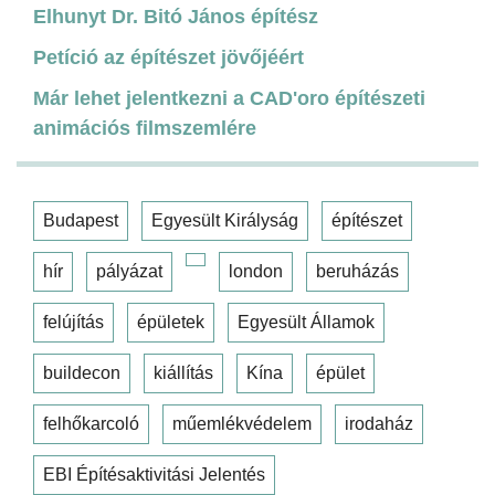
Elhunyt Dr. Bitó János építész
Petíció az építészet jövőjéért
Már lehet jelentkezni a CAD'oro építészeti
animációs filmszemlére
Budapest
Egyesült Királyság
építészet
hír
pályázat
london
beruházás
felújítás
épületek
Egyesült Államok
buildecon
kiállítás
Kína
épület
felhőkarcoló
műemlékvédelem
irodaház
EBI Építésaktivitási Jelentés