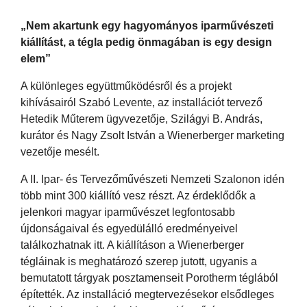
„Nem akartunk egy hagyományos iparművészeti
kiállítást, a tégla pedig önmagában is egy design
elem”
A különleges együttműködésről és a projekt
kihívásairól Szabó Levente, az installációt tervező
Hetedik Műterem ügyvezetője, Szilágyi B. András,
kurátor és Nagy Zsolt István a Wienerberger marketing
vezetője mesélt.
A II. Ipar- és Tervezőművészeti Nemzeti Szalonon idén
több mint 300 kiállító vesz részt. Az érdeklődők a
jelenkori magyar iparművészet legfontosabb
újdonságaival és egyedülálló eredményeivel
találkozhatnak itt. A kiállításon a Wienerberger
tégláinak is meghatározó szerep jutott, ugyanis a
bemutatott tárgyak posztamenseit Porotherm téglából
építették. Az installáció megtervezésekor elsődleges