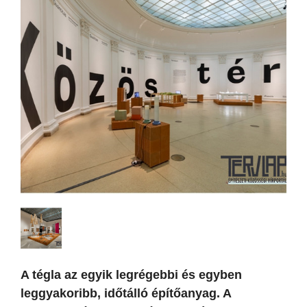
A tégla az egyik legrégebbi és egyben
leggyakoribb, időtálló építőanyag. A