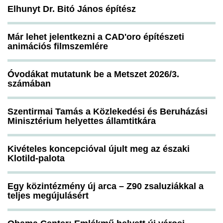
Elhunyt Dr. Bitó János építész
Már lehet jelentkezni a CAD'oro építészeti
animációs filmszemlére
Óvodákat mutatunk be a Metszet 2026/3.
számában
Szentirmai Tamás a Közlekedési és Beruházási
Minisztérium helyettes államtitkára
Kivételes koncepcióval újult meg az északi
Klotild-palota
Egy közintézmény új arca – Z90 zsaluziákkal a
teljes megújulásért