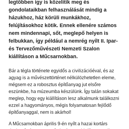
legtöbben így is közelítik meg és
gondolataikban felhasználását mindig a
házukhoz, ház körüli munkákhoz,
felújításokhoz kötik. Ennek ellenére számos
nem mindennapi, sőt, meglepő helyen is
felbukkan, így például a nemrég nyílt II. Ipar-
és Tervezőművészeti Nemzeti Szalon
kiállításon a Műcsarnokban.
Bár a tégla története egyidős a civilizációéval, és az
agyag is a művészettörténet nélkülözhetetlen eleme,
mégsem ez a robosztus építőanyag jut elsőre
eszünkbe, ha múzeumba készülünk. Így talán sokakat
meglep, hogy egy kiállításon lesz alkalmunk találkozni
ezzel a hagyományos, mégis folyamatosan fejlődő
építőanyaggal, nem is akárhol!
A Műcsarnokban április 9-én nyílt a hazai kortárs