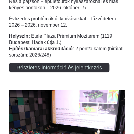
Rés a pajzson – épületburok nyílászáróknál és más
kényes pontokon – 2026. október 15.
Évtizedes problémák új kihívásokkal – tűzvédelem
2026 – 2026. november 12.
Helyszín:
Etele Plaza Prémium Moziterem (1119
Budapest, Hadak útja 1.)
Építészkamarai akkreditáció:
2 pont/alkalom (bírálati
sorszám: 2026/248)
Részletes információ és jelentkezés