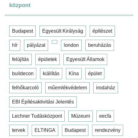
központ
Budapest
Egyesült Királyság
építészet
hír
pályázat
london
beruházás
felújítás
épületek
Egyesült Államok
buildecon
kiállítás
Kína
épület
felhőkarcoló
műemlékvédelem
irodaház
EBI Építésaktivitási Jelentés
Lechner Tudásközpont
Múzeum
eecfa
tervek
ELTINGA
Budapest
rendezvény