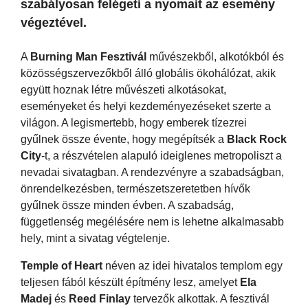
szabályosan felégeti a nyomait az esemény
végeztével.
A
Burning Man Fesztivál
művészekből, alkotókból és
közösségszervezőkből álló globális ökohálózat, akik
együtt hoznak létre művészeti alkotásokat,
eseményeket és helyi kezdeményezéseket szerte a
világon. A legismertebb, hogy emberek tízezrei
gyűlnek össze évente, hogy megépítsék a
Black Rock
City
-t, a részvételen alapuló ideiglenes metropoliszt a
nevadai sivatagban. A rendezvényre a szabadságban,
önrendelkezésben, természetszeretetben hívők
gyűlnek össze minden évben. A szabadság,
függetlenség megélésére nem is lehetne alkalmasabb
hely, mint a sivatag végtelenje.
Temple of Heart
néven az idei hivatalos templom egy
teljesen fából készült építmény lesz, amelyet
Ela
Madej
és
Reed Finlay
tervezők alkottak. A fesztivál