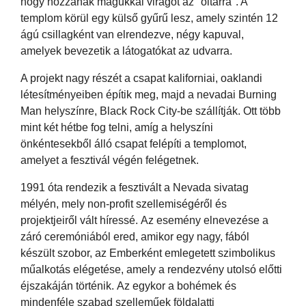
hogy hozzanak magukkal virágot az "oltárra". A
templom körül egy külső gyűrű lesz, amely szintén 12
ágú csillagként van elrendezve, négy kapuval,
amelyek bevezetik a látogatókat az udvarra.
A projekt nagy részét a csapat kaliforniai, oaklandi
létesítményeiben építik meg, majd a nevadai Burning
Man helyszínre, Black Rock City-be szállítják. Ott több
mint két hétbe fog telni, amíg a helyszíni
önkéntesekből álló csapat felépíti a templomot,
amelyet a fesztivál végén felégetnek.
1991 óta rendezik a fesztivált a Nevada sivatag
mélyén, mely non-profit szellemiségéről és
projektjeiről vált híressé. Az esemény elnevezése a
záró ceremóniából ered, amikor egy nagy, fából
készült szobor, az Emberként emlegetett szimbolikus
műalkotás elégetése, amely a rendezvény utolsó előtti
éjszakáján történik. Az egykor a bohémek és
mindenféle szabad szelleműek földalatti