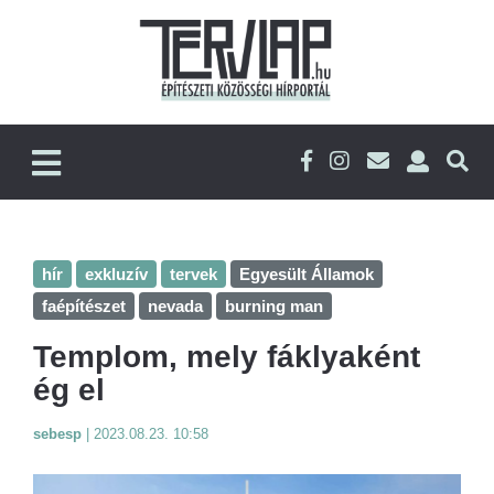
hír
exkluzív
tervek
Egyesült Államok
faépítészet
nevada
burning man
Templom, mely fáklyaként
ég el
sebesp
|
2023.08.23. 10:58