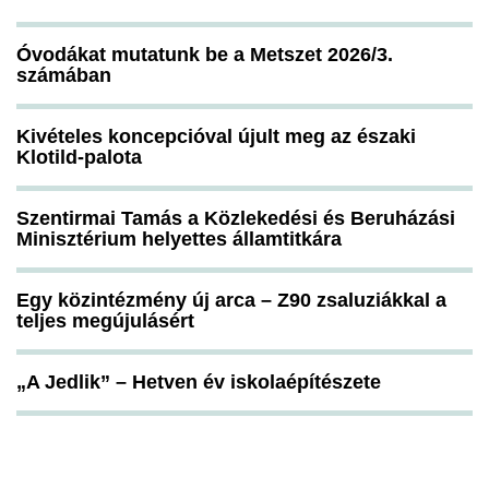
Óvodákat mutatunk be a Metszet 2026/3.
számában
Kivételes koncepcióval újult meg az északi
Klotild-palota
Szentirmai Tamás a Közlekedési és Beruházási
Minisztérium helyettes államtitkára
Egy közintézmény új arca – Z90 zsaluziákkal a
teljes megújulásért
„A Jedlik” – Hetven év iskolaépítészete