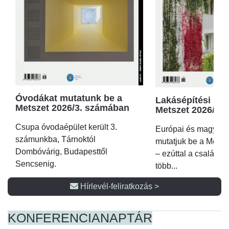
Óvodákat mutatunk be a
Lakásépítési kör
Metszet 2026/3. számában
Metszet 2026/2.
Csupa óvodaépület került 3.
Európai és magyar p
számunkba, Tárnoktól
mutatjuk be a Metsz
Dombóvárig, Budapesttől
– ezúttal a családi 
Sencsenig.
több...
Hírlevél-feliratkozás >
KONFERENCIA
NAPTÁR