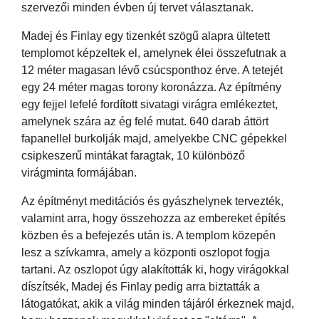
szervezői minden évben új tervet választanak.
Madej és Finlay egy tizenkét szögű alapra ültetett
templomot képzeltek el, amelynek élei összefutnak a
12 méter magasan lévő csúcsponthoz érve. A tetejét
egy 24 méter magas torony koronázza. Az építmény
egy fejjel lefelé fordított sivatagi virágra emlékeztet,
amelynek szára az ég felé mutat. 640 darab áttört
fapanellel burkolják majd, amelyekbe CNC gépekkel
csipkeszerű mintákat faragtak, 10 különböző
virágminta formájában.
Az építményt meditációs és gyászhelynek tervezték,
valamint arra, hogy összehozza az embereket építés
közben és a befejezés után is. A templom közepén
lesz a szívkamra, amely a központi oszlopot fogja
tartani. Az oszlopot úgy alakították ki, hogy virágokkal
díszítsék, Madej és Finlay pedig arra biztatták a
látogatókat, akik a világ minden tájáról érkeznek majd,