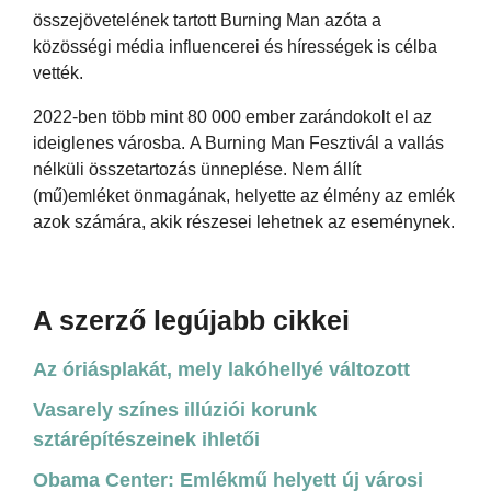
összejövetelének tartott Burning Man azóta a
közösségi média influencerei és hírességek is célba
vették.
2022-ben több mint 80 000 ember zarándokolt el az
ideiglenes városba. A Burning Man Fesztivál a vallás
nélküli összetartozás ünneplése. Nem állít
(mű)emléket önmagának, helyette az élmény az emlék
azok számára, akik részesei lehetnek az eseménynek.
A szerző legújabb cikkei
Az óriásplakát, mely lakóhellyé változott
Vasarely színes illúziói korunk
sztárépítészeinek ihletői
Obama Center: Emlékmű helyett új városi