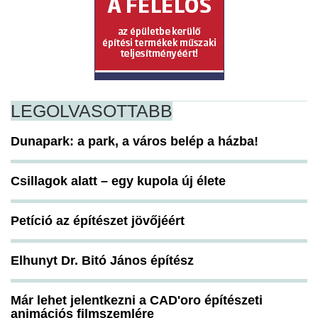
LEGOLVASOTTABB
Dunapark: a park, a város belép a házba!
Csillagok alatt – egy kupola új élete
Petíció az építészet jövőjéért
Elhunyt Dr. Bitó János építész
Már lehet jelentkezni a CAD'oro építészeti
animációs filmszemlére