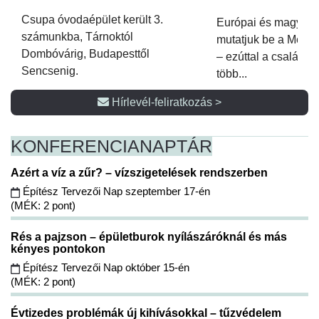
Csupa óvodaépület került 3.
Európai és magyar p
számunkba, Tárnoktól
mutatjuk be a Metsz
Dombóvárig, Budapesttől
– ezúttal a családi 
Sencsenig.
több...
Hírlevél-feliratkozás >
KONFERENCIA
NAPTÁR
Azért a víz a zűr? – vízszigetelések rendszerben
Építész Tervezői Nap szeptember 17-én
(MÉK: 2 pont)
Rés a pajzson – épületburok nyílászáróknál és más
kényes pontokon
Építész Tervezői Nap október 15-én
(MÉK: 2 pont)
Évtizedes problémák új kihívásokkal – tűzvédelem