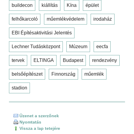
buildecon
kiállítás
Kína
épület
felhőkarcoló
műemlékvédelem
irodaház
EBI Építésaktivitási Jelentés
Lechner Tudásközpont
Múzeum
eecfa
tervek
ELTINGA
Budapest
rendezvény
belsőépítészet
Finnország
műemlék
stadion
Üzenet a szerzőnek
Nyomtatás
Vissza a lap tetejére