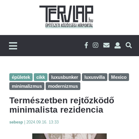
épületek
cikk
luxusbunker
luxusvilla
Mexico
minimalizmus
modernizmus
Természetben rejtőzködő
minimalista rezidencia
sebesp
|
2024.09.16. 13:33