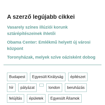
A szerző legújabb cikkei
Vasarely színes illúziói korunk
sztárépítészeinek ihletői
Obama Center: Emlékmű helyett új városi
központ
Toronyházak, melyek szíve oázisként dobog
Budapest
Egyesült Királyság
építészet
hír
pályázat
london
beruházás
felújítás
épületek
Egyesült Államok