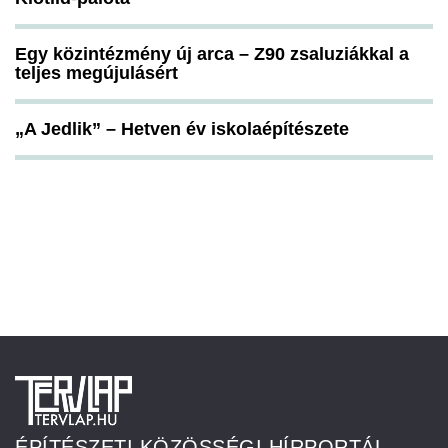
Egy közintézmény új arca – Z90 zsaluziákkal a
teljes megújulásért
„A Jedlik” – Hetven év iskolaépítészete
ÉPÍTÉSZETI KÖZÖSSÉGI HÍRPORTÁL