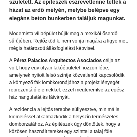
született. Az építészek észrevétlenné tették a
házat az erdő mélyén, melybe belépve egy
elegáns beton bunkerben találjuk magunkat.
Modernista villaépület bújik meg a mexikói őserdő
sűrűjében. Rejtőzködik, nem vonja magára a figyelmet,
mégis határozott állásfoglalást képvisel.
A
Pérez Palacios Arquitectos Asociados
célja az
volt, hogy egy olyan lakóépületet hozzon létre,
amelynek nyitott felső szintje közvetlenül kapcsolódik
a környező fák lombkoronájához a projekt lényegét
reprezentáló elemekkel, ezzel megteremtve az egész
ház hangulatát és látványát.
A rezidencia a lejtős terepbe süllyesztve, minimális
kiemeléssel alkalmazkodik a helyszín természetes
domborzatához. Az építészek úgy döntöttek, hogy a
közösen használt tereket egy szinttel a talaj fölé