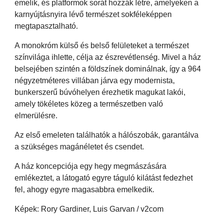
emelik, és platformok sorát hozzák létre, amelyeken a
karnyújtásnyira lévő természet sokféleképpen
megtapasztalható.
A monokróm külső és belső felületeket a természet
színvilága ihlette, célja az észrevétlenség. Mivel a ház
belsejében szintén a földszínek dominálnak, így a 964
négyzetméteres villában járva egy modernista,
bunkerszerű búvóhelyen érezhetik magukat lakói,
amely tökéletes közeg a természetben való
elmerülésre.
Az első emeleten találhatók a hálószobák, garantálva
a szükséges magánéletet és csendet.
A ház koncepciója egy hegy megmászására
emlékeztet, a látogató egyre táguló kilátást fedezhet
fel, ahogy egyre magasabbra emelkedik.
Képek: Rory Gardiner, Luis Garvan / v2com