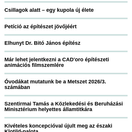
Csillagok alatt – egy kupola új élete
Petíció az építészet jövőjéért
Elhunyt Dr. Bitó János építész
Már lehet jelentkezni a CAD'oro építészeti
animációs filmszemlére
Óvodákat mutatunk be a Metszet 2026/3.
számában
Szentirmai Tamás a Közlekedési és Beruházási
Minisztérium helyettes államtitkára
Kivételes koncepcióval újult meg az északi
Klotild-palota