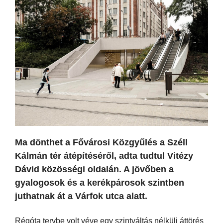
Ma dönthet a Fővárosi Közgyűlés a Széll
Kálmán tér átépítéséről, adta tudtul Vitézy
Dávid közösségi oldalán. A jövőben a
gyalogosok és a kerékpárosok szintben
juthatnak át a Várfok utca alatt.
Régóta tervbe volt véve egy szintváltás nélküli áttörés