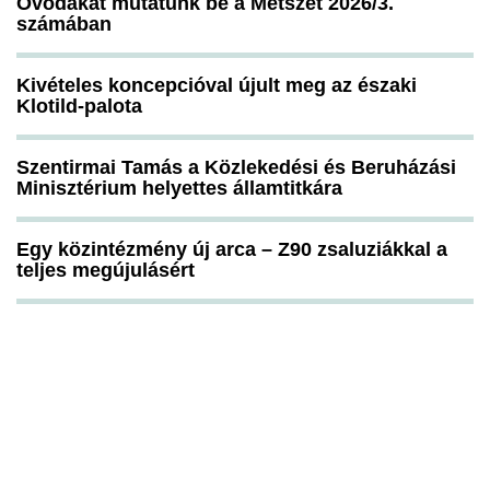
Óvodákat mutatunk be a Metszet 2026/3.
számában
Kivételes koncepcióval újult meg az északi
Klotild-palota
Szentirmai Tamás a Közlekedési és Beruházási
Minisztérium helyettes államtitkára
Egy közintézmény új arca – Z90 zsaluziákkal a
teljes megújulásért