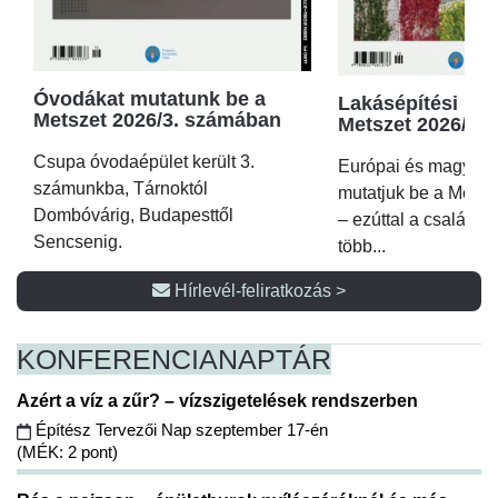
Óvodákat mutatunk be a
Lakásépítési kör
Metszet 2026/3. számában
Metszet 2026/2.
Csupa óvodaépület került 3.
Európai és magyar p
számunkba, Tárnoktól
mutatjuk be a Metsz
Dombóvárig, Budapesttől
– ezúttal a családi 
Sencsenig.
több...
Hírlevél-feliratkozás >
KONFERENCIA
NAPTÁR
Azért a víz a zűr? – vízszigetelések rendszerben
Építész Tervezői Nap szeptember 17-én
(MÉK: 2 pont)