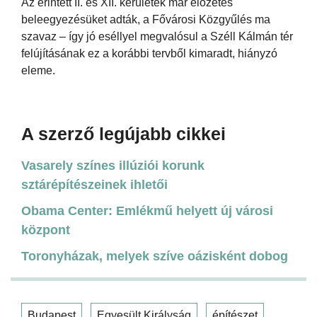
Az érintett II. és XII. kerületek már előzetes
beleegyezésüket adták, a Fővárosi Közgyűlés ma
szavaz – így jó eséllyel megvalósul a Széll Kálmán tér
felújításának ez a korábbi tervből kimaradt, hiányzó
eleme.
A szerző legújabb cikkei
Vasarely színes illúziói korunk
sztárépítészeinek ihletői
Obama Center: Emlékmű helyett új városi
központ
Toronyházak, melyek szíve oázisként dobog
Budapest
Egyesült Királyság
építészet