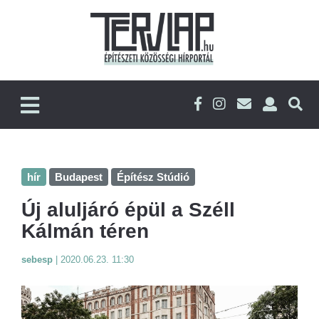
hír
Budapest
Építész Stúdió
Új aluljáró épül a Széll
Kálmán téren
sebesp
|
2020.06.23. 11:30