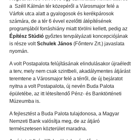
a Széll Kálmán tér közepéről a Városmajor felé a
Várfok utca alatt a gyalogosok és kerékpárosok
számára, de a tér 6 évvel ezelőtti átépítésének
programjából forráshiány miatt törölni kellett, pedig az
Építész Stúdió
győztes tervpályázati koncepciójának
is része volt
Schulek János
(Főmterv Zrt.) javaslata
nyomán.
A volt Postapalota felújításának elindulásakor újraéledt
a terv, mely nem csak szintbeli, akadálymentes átjárást
teremtene a Városmajor felé a térről, de új bejáratot
nyitna a volt Postapalota, új nevén Buda Palota
épületébe, az itt létesítendő Pénz- és Banktörténeti
Múzeumba is.
A fejlesztést a Buda Palota tulajdonosa, a Magyar
Nemzeti Bank valósítja meg, de az átjáró
természetesen közterület maradna.