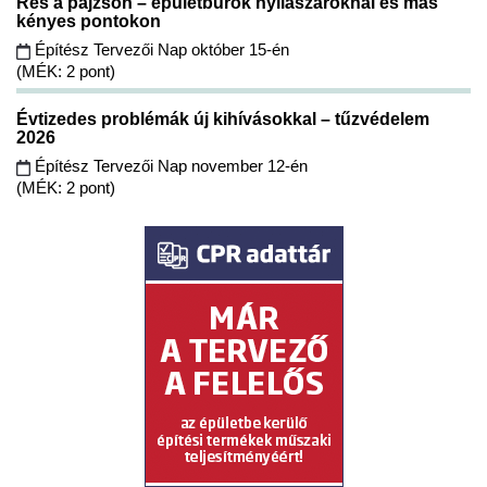
Rés a pajzson – épületburok nyílászáróknál és más
kényes pontokon
Építész Tervezői Nap október 15-én
(MÉK: 2 pont)
Évtizedes problémák új kihívásokkal – tűzvédelem
2026
Építész Tervezői Nap november 12-én
(MÉK: 2 pont)