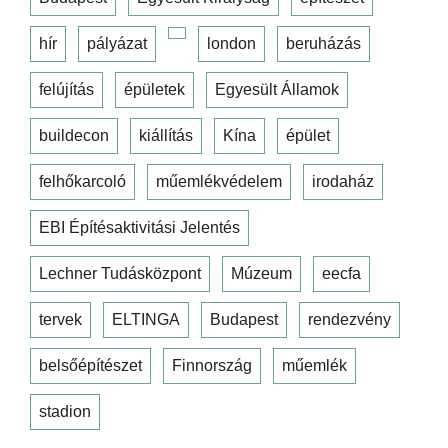
hír
pályázat
london
beruházás
felújítás
épületek
Egyesült Államok
buildecon
kiállítás
Kína
épület
felhőkarcoló
műemlékvédelem
irodaház
EBI Építésaktivitási Jelentés
Lechner Tudásközpont
Múzeum
eecfa
tervek
ELTINGA
Budapest
rendezvény
belsőépítészet
Finnország
műemlék
stadion