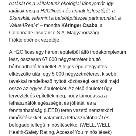
hatását és a vállalatunk ökológiai lábnyomát. Így
találtuk meg a H2Offices-t és annak fejlesztőjét, a
Skanskát, valamint a belsőépítészeti partnerünket, a
Value4Real-t”
– mondta
Kéringer Csaba
, a
Colonnade Insurance S.A. Magyarországi
Fióktelepének vezetője.
A H2Offices egy három épületből álló irodakomplexum
lesz, összesen 67 000 négyzetméter bruttó
bérbeadható területtel. A teljes épületegyüttes
elkészülte után egy 5 000 négyzetméteres, kisebb
tavakkal rendelkező nyitott közösségi kert köti majd
össze az egyes épületeket. Az első épületet úgy
tervezték és építették meg, hogy támogassa a
felhasználók egészségét és jóllétét, és a
fenntarthatóság (LEED) terén vezető nemzetközi
minősítésekkel, valamint a felhasználóbarát és
befogadó jellegű minősítésekkel (WELL, WELL
Health-Safety Rating, Access4You minősítések)