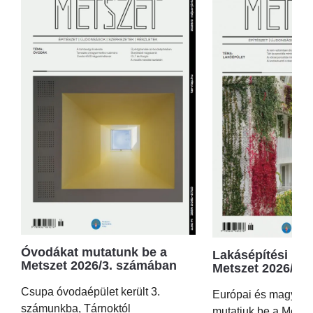
Óvodákat mutatunk be a
Lakásépítési kör
Metszet 2026/3. számában
Metszet 2026/2.
Csupa óvodaépület került 3.
Európai és magyar p
számunkba, Tárnoktól
mutatjuk be a Metsz