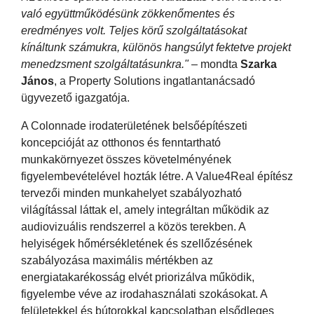
való együttműködésünk zökkenőmentes és
eredményes volt. Teljes körű szolgáltatásokat
kínáltunk számukra, különös hangsúlyt fektetve projekt
menedzsment szolgáltatásunkra."
– mondta
Szarka
János
, a Property Solutions ingatlantanácsadó
ügyvezető igazgatója.
A Colonnade irodaterületének belsőépítészeti
koncepcióját az otthonos és fenntartható
munkakörnyezet összes követelményének
figyelembevételével hozták létre. A Value4Real építész
tervezői minden munkahelyet szabályozható
világítással láttak el, amely integráltan működik az
audiovizuális rendszerrel a közös terekben. A
helyiségek hőmérsékletének és szellőzésének
szabályozása maximális mértékben az
energiatakarékosság elvét priorizálva működik,
figyelembe véve az irodahasználati szokásokat. A
felületekkel és bútorokkal kapcsolatban elsődleges