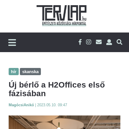
hír
skanska
Új bérlő a H2Offices első
fázisában
MagócsiAnikó
|
2023.05.10. 09:47