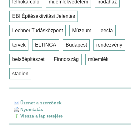
felhőkarcoló
műemlékvédelem
irodaház
EBI Építésaktivitási Jelentés
Lechner Tudásközpont
Múzeum
eecfa
tervek
ELTINGA
Budapest
rendezvény
belsőépítészet
Finnország
műemlék
stadion
Üzenet a szerzőnek
Nyomtatás
Vissza a lap tetejére