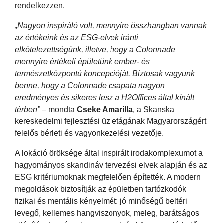
rendelkezzen.
„Nagyon inspiráló volt, mennyire összhangban vannak
az értékeink és az ESG-elvek iránti
elkötelezettségünk, illetve, hogy a Colonnade
mennyire értékeli épületünk ember- és
természetközpontú koncepcióját. Biztosak vagyunk
benne, hogy a Colonnade csapata nagyon
eredményes és sikeres lesz a H2Offices által kínált
térben”
– mondta
Cseke Amarilla
, a Skanska
kereskedelmi fejlesztési üzletágának Magyarországért
felelős bérleti és vagyonkezelési vezetője.
A lokáció öröksége által inspirált irodakomplexumot a
hagyományos skandináv tervezési elvek alapján és az
ESG kritériumoknak megfelelően építették. A modern
megoldások biztosítják az épületben tartózkodók
fizikai és mentális kényelmét: jó minőségű beltéri
levegő, kellemes hangviszonyok, meleg, barátságos