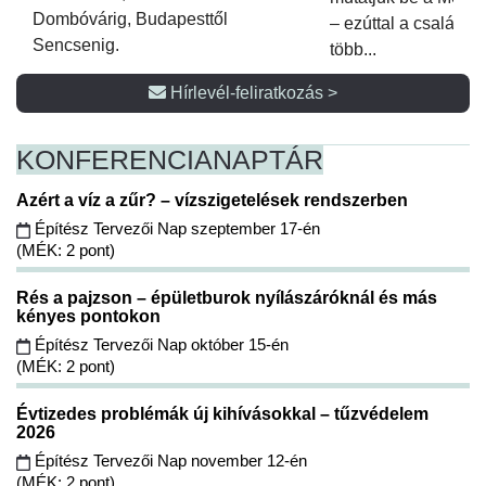
Dombóvárig, Budapesttől
– ezúttal a családi 
Sencsenig.
több...
Hírlevél-feliratkozás >
KONFERENCIA
NAPTÁR
Azért a víz a zűr? – vízszigetelések rendszerben
Építész Tervezői Nap szeptember 17-én
(MÉK: 2 pont)
Rés a pajzson – épületburok nyílászáróknál és más
kényes pontokon
Építész Tervezői Nap október 15-én
(MÉK: 2 pont)
Évtizedes problémák új kihívásokkal – tűzvédelem
2026
Építész Tervezői Nap november 12-én
(MÉK: 2 pont)