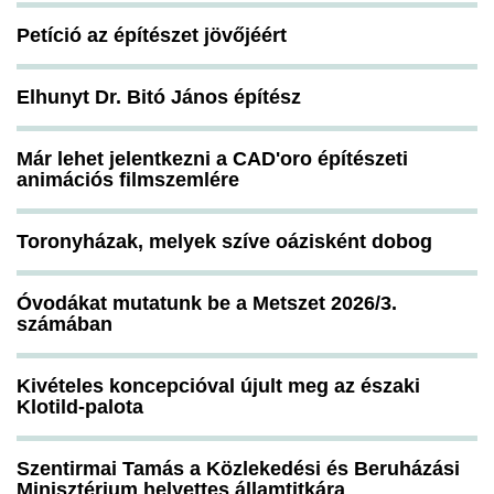
Petíció az építészet jövőjéért
Elhunyt Dr. Bitó János építész
Már lehet jelentkezni a CAD'oro építészeti
animációs filmszemlére
Toronyházak, melyek szíve oázisként dobog
Óvodákat mutatunk be a Metszet 2026/3.
számában
Kivételes koncepcióval újult meg az északi
Klotild-palota
Szentirmai Tamás a Közlekedési és Beruházási
Minisztérium helyettes államtitkára