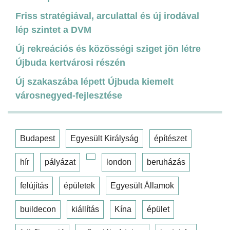
Friss stratégiával, arculattal és új irodával
lép szintet a DVM
Új rekreációs és közösségi sziget jön létre
Újbuda kertvárosi részén
Új szakaszába lépett Újbuda kiemelt
városnegyed-fejlesztése
Budapest
Egyesült Királyság
építészet
hír
pályázat
london
beruházás
felújítás
épületek
Egyesült Államok
buildecon
kiállítás
Kína
épület