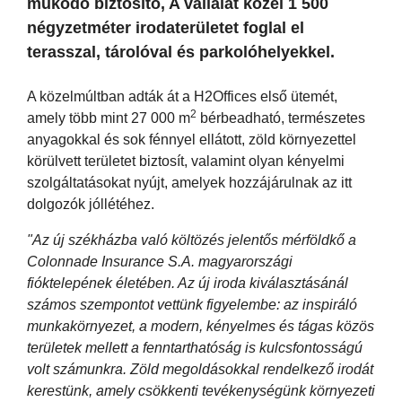
működő biztosító, A vállalat közel 1 500
négyzetméter irodaterületet foglal el
terasszal, tárolóval és parkolóhelyekkel.
A közelmúltban adták át a H2Offices első ütemét,
2
amely több mint 27 000 m
bérbeadható, természetes
anyagokkal és sok fénnyel ellátott, zöld környezettel
körülvett területet biztosít, valamint olyan kényelmi
szolgáltatásokat nyújt, amelyek hozzájárulnak az itt
dolgozók jóllétéhez.
"Az új székházba való költözés jelentős mérföldkő a
Colonnade Insurance S.A. magyarországi
fióktelepének életében. Az új iroda kiválasztásánál
számos szempontot vettünk figyelembe: az inspiráló
munkakörnyezet, a modern, kényelmes és tágas közös
területek mellett a fenntarthatóság is kulcsfontosságú
volt számunkra. Zöld megoldásokkal rendelkező irodát
kerestünk, amely csökkenti tevékenységünk környezeti