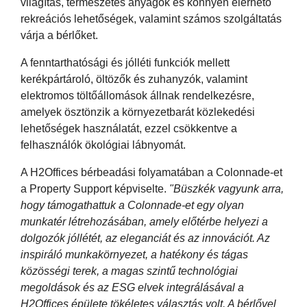
világítás, természetes anyagok és könnyen elérhető
rekreációs lehetőségek, valamint számos szolgáltatás
várja a bérlőket.
A fenntarthatósági és jólléti funkciók mellett
kerékpártároló, öltözők és zuhanyzók, valamint
elektromos töltőállomások állnak rendelkezésre,
amelyek ösztönzik a környezetbarát közlekedési
lehetőségek használatát, ezzel csökkentve a
felhasználók ökológiai lábnyomát.
A H2Offices bérbeadási folyamatában a Colonnade-et
a Property Support képviselte.
"Büszkék vagyunk arra,
hogy támogathattuk a Colonnade-et egy olyan
munkatér létrehozásában, amely előtérbe helyezi a
dolgozók jóllétét, az eleganciát és az innovációt. Az
inspiráló munkakörnyezet, a hatékony és tágas
közösségi terek, a magas szintű technológiai
megoldások és az ESG elvek integrálásával a
H2Offices épülete tökéletes választás volt. A bérlővel