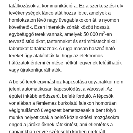
találkozásokra, kommunikációra. Ez a szerkesztési elv
tevékenységek láncolatát hozza létre, amelyek a
homlokzaton lévő nagy üvegablakokon át is nyomon
követhetők. Ezen interaktív zónák között hosszú,
2
egybefüggő terek vannak, amelyek 50 000 m
-en
tervező stúdiókat, tantermeket és számítástechnikai
laborokat tartalmaznak. A rugalmasan használható
tereket úgy alakították ki, hogy az elektromos
hálózatok érdemi érintése nélkül legyenek felújíthatók
vagy újrakonfigurálhatók.
A belső terek egymáshoz kapcsolása ugyanakkor nem
jelent automatikusan kapcsolódást a várossal. Az
épület inkább erődszerű, befelé forduló. A lépcsők
vonalában a fémlemez burkolatú falakon homorúan
végighullámzó üvegezett bemetszések a bent folyó
munka helyett csak a belső közlekedési mozgásokra
enged a járókelőknek rátekintést, ami ellentétes a
napjainkban egyre szélesebb körben preferált