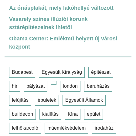
Az óriásplakát, mely lakóhellyé változott
Vasarely színes illúziói korunk
sztárépítészeinek ihletői
Obama Center: Emlékmű helyett új városi
központ
Budapest
Egyesült Királyság
építészet
hír
pályázat
london
beruházás
felújítás
épületek
Egyesült Államok
buildecon
kiállítás
Kína
épület
felhőkarcoló
műemlékvédelem
irodaház