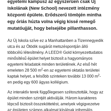
egyetemi kampusz az egyszerűen csak Új
Iskolának (New School) nevezett intézmény
központi épülete. Erődszerű tömbjén mintha
egy óriás húzta volna végig kissé remegő
mutatóujját, hogy belsejébe pillanthasson.
Az Új Iskola szíve ez a Manhattanben a Tizennegyedik
utca és az Ötödik sugárút metszéspontján álló
többcélú létesítmény. A LEED® Gold környezettudatos
minősítésű épület helyet biztosít a hagyományos
egyetemi feladatok minden területének. Az első hét
2
emeleten 28 500 m
-en az egyetemi oktatás területei
2
kaptak helyet, a felsőbb szinteken további 13 000 m
-
en pedig egy 600 ágyas kollégium.
Az interaktív terek függőlegesen szétosztották, hogy az
épület minden szintjét aktiválják. Három karakteres
lépcső biztosít összeköttetést, amelyek végigvezetve
az épületen számos alkalmat kínálnak informális