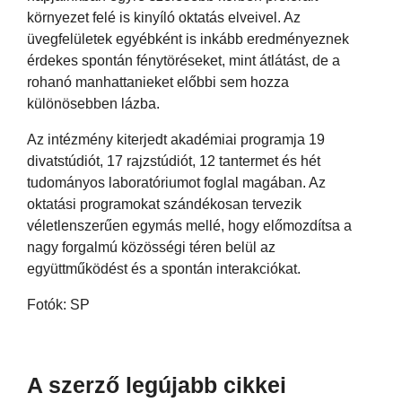
környezet felé is kinyíló oktatás elveivel. Az
üvegfelületek egyébként is inkább eredményeznek
érdekes spontán fénytöréseket, mint átlátást, de a
rohanó manhattanieket előbbi sem hozza
különösebben lázba.
Az intézmény kiterjedt akadémiai programja 19
divatstúdiót, 17 rajzstúdiót, 12 tantermet és hét
tudományos laboratóriumot foglal magában. Az
oktatási programokat szándékosan tervezik
véletlenszerűen egymás mellé, hogy előmozdítsa a
nagy forgalmú közösségi téren belül az
együttműködést és a spontán interakciókat.
Fotók: SP
A szerző legújabb cikkei