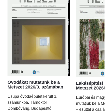
Óvodákat mutatunk be a
Lakásépítési kör
Metszet 2026/3. számában
Metszet 2026/2.
Csupa óvodaépület került 3.
Európai és magyar p
számunkba, Tárnoktól
mutatjuk be a Metsz
Dombóvárig, Budapesttől
– ezúttal a családi 