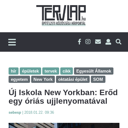
hír
épületek
tervek
cikk
Egyesült Államok
egyetem
New York
oktatási épület
SOM
Új Iskola New Yorkban: Erőd
egy óriás ujjlenyomatával
sebesp
|
2018.01.22. 09:36