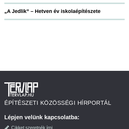
„A Jedlik” – Hetven év iskolaépítészete
ÉPÍTÉSZETI KÖZÖSSÉGI HÍRPORTÁL
Lépjen velünk kapcsolatba:
Cikket szeretnék írni