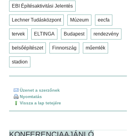
EBI Építésaktivitási Jelentés
Lechner Tudásközpont
Múzeum
eecfa
tervek
ELTINGA
Budapest
rendezvény
belsőépítészet
Finnország
műemlék
stadion
Üzenet a szerzőnek
Nyomtatás
Vissza a lap tetejére
KONFERENCIAAJÁNLÓ