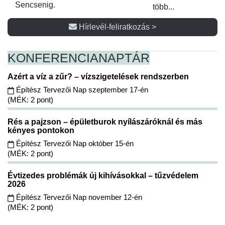
Sencsenig.
több...
Hírlevél-feliratkozás >
KONFERENCIA
NAPTÁR
Azért a víz a zűr? – vízszigetelések rendszerben
Építész Tervezői Nap szeptember 17-én
(MÉK: 2 pont)
Rés a pajzson – épületburok nyílászáróknál és más
kényes pontokon
Építész Tervezői Nap október 15-én
(MÉK: 2 pont)
Évtizedes problémák új kihívásokkal – tűzvédelem
2026
Építész Tervezői Nap november 12-én
(MÉK: 2 pont)