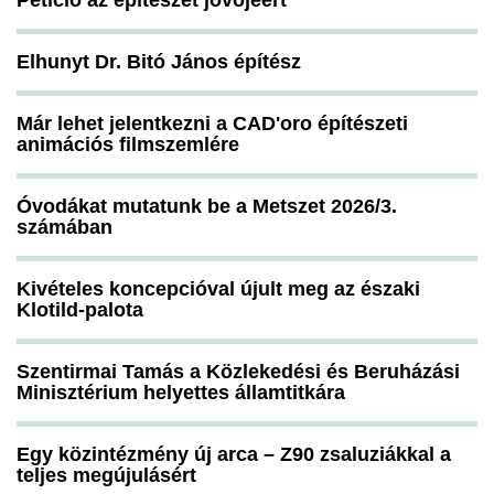
Petíció az építészet jövőjéért
Elhunyt Dr. Bitó János építész
Már lehet jelentkezni a CAD'oro építészeti
animációs filmszemlére
Óvodákat mutatunk be a Metszet 2026/3.
számában
Kivételes koncepcióval újult meg az északi
Klotild-palota
Szentirmai Tamás a Közlekedési és Beruházási
Minisztérium helyettes államtitkára
Egy közintézmény új arca – Z90 zsaluziákkal a
teljes megújulásért