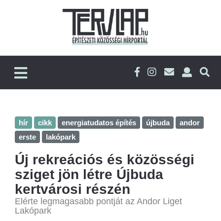
hír
cikk
energiatudatos építés
újbuda
andor
erste
lakópark
Új rekreációs és közösségi
sziget jön létre Újbuda
kertvárosi részén
Elérte legmagasabb pontját az Andor Liget
Lakópark