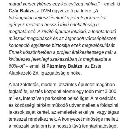
marad versenyképes egy-két évtized múlva.”
– emeli ki
Czár Balázs
, a DVM ügyvezető partnere.
„A
lakóingatlan-fejlesztéseknél a jelenlegi keresleti
igények mellett a hosszú távú értékállóság is
meghatározó. A kiváló újbudai lokáció, a fenntartható
műszaki megoldások és az átgondolt városépítészeti
koncepció együttese biztosítja ezek megvalósulását.
Ennek köszönhetően a projekt értékesítettsége már a
kivitelezés jelenlegi szakaszában is meghaladta a
60%-ot”
– emeli ki
Pázmány Balázs
, az Erste
Alapkezelő Zrt. igazgatóság elnöke.
A hat zöldtetős, modern, ötszintes épületet magában
foglaló fejlesztés központi eleme egy több mint 3 000
2
m
-es, intenzíven parkosított belső liget. A rekreációs
és közösségi térként működő udvar mellett a földszinti
lakások saját kerttel, az emeletiek erkéllyel vagy tágas
terasszal rendelkeznek. A környezet minősége mellett
a műszaki tartalom is a hosszú távú fenntarthatóságot