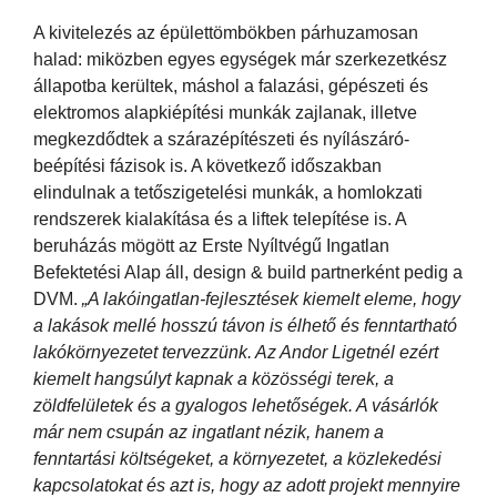
A kivitelezés az épülettömbökben párhuzamosan
halad: miközben egyes egységek már szerkezetkész
állapotba kerültek, máshol a falazási, gépészeti és
elektromos alapkiépítési munkák zajlanak, illetve
megkezdődtek a szárazépítészeti és nyílászáró-
beépítési fázisok is. A következő időszakban
elindulnak a tetőszigetelési munkák, a homlokzati
rendszerek kialakítása és a liftek telepítése is. A
beruházás mögött az Erste Nyíltvégű Ingatlan
Befektetési Alap áll, design & build partnerként pedig a
DVM.
„A lakóingatlan-fejlesztések kiemelt eleme, hogy
a lakások mellé hosszú távon is élhető és fenntartható
lakókörnyezetet tervezzünk. Az Andor Ligetnél ezért
kiemelt hangsúlyt kapnak a közösségi terek, a
zöldfelületek és a gyalogos lehetőségek. A vásárlók
már nem csupán az ingatlant nézik, hanem a
fenntartási költségeket, a környezetet, a közlekedési
kapcsolatokat és azt is, hogy az adott projekt mennyire