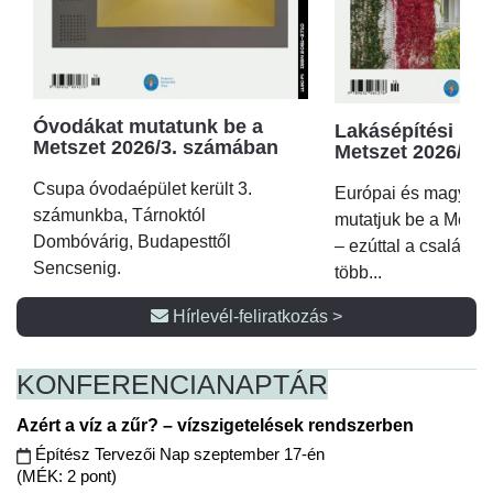
Óvodákat mutatunk be a
Lakásépítési kör
Metszet 2026/3. számában
Metszet 2026/2.
Csupa óvodaépület került 3.
Európai és magyar p
számunkba, Tárnoktól
mutatjuk be a Metsz
Dombóvárig, Budapesttől
– ezúttal a családi 
Sencsenig.
több...
Hírlevél-feliratkozás >
KONFERENCIA
NAPTÁR
Azért a víz a zűr? – vízszigetelések rendszerben
Építész Tervezői Nap szeptember 17-én
(MÉK: 2 pont)