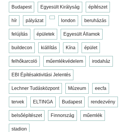
Budapest
Egyesült Királyság
építészet
hír
pályázat
london
beruházás
felújítás
épületek
Egyesült Államok
buildecon
kiállítás
Kína
épület
felhőkarcoló
műemlékvédelem
irodaház
EBI Építésaktivitási Jelentés
Lechner Tudásközpont
Múzeum
eecfa
tervek
ELTINGA
Budapest
rendezvény
belsőépítészet
Finnország
műemlék
stadion