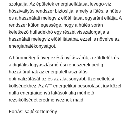
szolgálja. Az épületek energiaellátását levegő-víz
hőszivattyús rendszer biztosítja, amely a fűtés, a hűtés
és a használati melegvíz előállítását egyaránt ellátja. A
rendszer különlegessége, hogy a hűtés során
keletkező hulladékhő egy részét visszaforgatja a
használati melegvíz előállításába, ezzel is növelve az
energiahatékonyságot.
A háromrétegű üvegezésű nyílászárók, a zöldtetők és
a digitális fogyasztásmérési rendszerek pedig
hozzájárulnak az energiafelhasználás
optimalizálásához és az alacsonyabb üzemeltetési
++
költségekhez. Az A
energetikai besorolású, így közel
nulla energiaigényű lakások alig mérhető
rezsiköltséget eredményeznek majd.
Forrás: sajtóközlemény