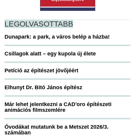
LEGOLVASOTTABB
Dunapark: a park, a város belép a házba!
Csillagok alatt – egy kupola új élete
Petíció az építészet jövőjéért
Elhunyt Dr. Bitó János építész
Már lehet jelentkezni a CAD'oro építészeti
animációs filmszemlére
Óvodákat mutatunk be a Metszet 2026/3.
számában