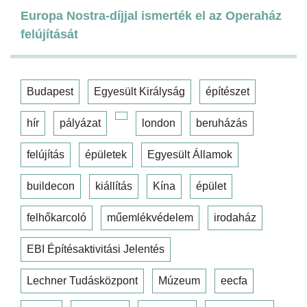
Europa Nostra-díjjal ismerték el az Operaház
felújítását
Budapest
Egyesült Királyság
építészet
hír
pályázat
london
beruházás
felújítás
épületek
Egyesült Államok
buildecon
kiállítás
Kína
épület
felhőkarcoló
műemlékvédelem
irodaház
EBI Építésaktivitási Jelentés
Lechner Tudásközpont
Múzeum
eecfa