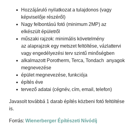
Hozzájáruló nyilatkozat a tulajdonos (vagy
képviselője részéről)
Nagy felbontású fotó (minimum 2MP) az
elkészült épületről
műszaki rajzok: minimális követelmény
az alaprajzok egy metszet feltöltése, vázlattervi
vagy engedélyezési terv szintű minőségben
alkalmazott Porotherm, Terca, Tondach anyagok
megnevezése
épület megnevezése, funkciója
építés éve
tervező adatai (cégnév, cím, email, telefon)
Javasolt továbbá 1 darab építés közbeni fotó feltöltése
is.
Forrás:
Wienerberger Építészeti Nívódíj