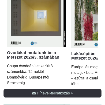
Óvodákat mutatunk be a
Lakásépítési kör
Metszet 2026/3. számában
Metszet 2026/2.
Csupa óvodaépület került 3.
Európai és magyar p
számunkba, Tárnoktól
mutatjuk be a Metsz
Dombóvárig, Budapesttől
– ezúttal a családi 
Sencsenig.
több...
Hírlevél-feliratkozás >