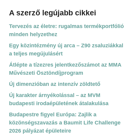
A szerző legújabb cikkei
Tervezés az életre: rugalmas termékportfólió
minden helyzethez
Egy közintézmény új arca – Z90 zsaluziákkal
a teljes megújulásért
Átlépte a tízezres jelentkezőszámot az MMA
Művészeti Ösztöndíjprogram
Új dimenzióban az intenzív zöldtető
Új karakter árnyékolással – az MVM
budapesti irodaépületének átalakulása
Budapestre figyel Európa: Zajlik a
közönségszavazás a Baumit Life Challenge
2026 pályázat épületeire