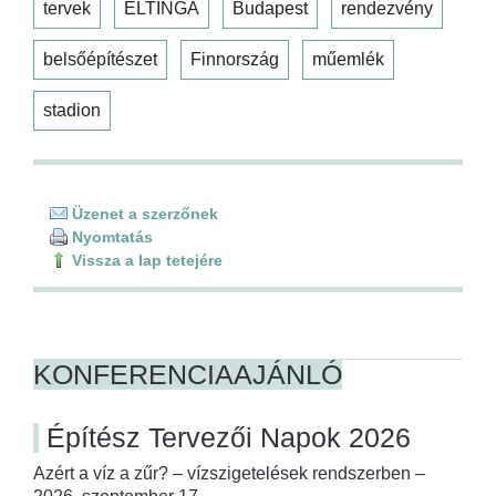
tervek
ELTINGA
Budapest
rendezvény
belsőépítészet
Finnország
műemlék
stadion
Üzenet a szerzőnek
Nyomtatás
Vissza a lap tetejére
KONFERENCIAAJÁNLÓ
Építész Tervezői Napok 2026
Azért a víz a zűr? – vízszigetelések rendszerben –