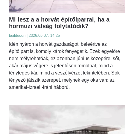
Mi lesz a a horvát építőiparral, ha a
hormuzi válság folytatódik?
buildecon | 2026.05.07. 14:25
Idén nyáron a horvát gazdaságot, beleértve az
építőipart is, komoly károk fenyegetik. Ezek egyelőre
nem mélyrehatóak, ez azonban június közepére, sőt,
akár május végére is jelentősen romolhat, mind a
tényleges kár, mind a veszélyérzet tekintetében. Sok
tényező játszik szerepet, melynek egy oka van: az
amerikai-izraeli-iráni háború.