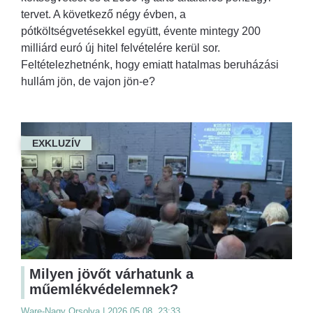
tervet. A következő négy évben, a
pótköltségvetésekkel együtt, évente mintegy 200
milliárd euró új hitel felvételére kerül sor.
Feltételezhetnénk, hogy emiatt hatalmas beruházási
hullám jön, de vajon jön-e?
EXKLUZÍV
Milyen jövőt várhatunk a
műemlékvédelemnek?
Ware-Nagy Orsolya | 2026.05.08. 23:33