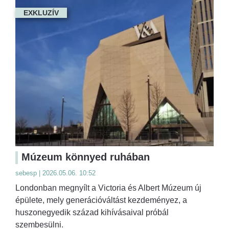
EXKLUZÍV
Múzeum könnyed ruhában
sebesp | 2026.05.06. 10:52
Londonban megnyílt a Victoria és Albert Múzeum új
épülete, mely generációváltást kezdeményez, a
huszonegyedik század kihívásaival próbál
szembesülni.