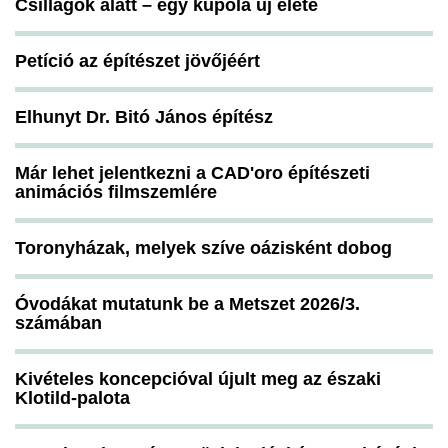
Csillagok alatt – egy kupola új élete
Petíció az építészet jövőjéért
Elhunyt Dr. Bitó János építész
Már lehet jelentkezni a CAD'oro építészeti
animációs filmszemlére
Toronyházak, melyek szíve oázisként dobog
Óvodákat mutatunk be a Metszet 2026/3.
számában
Kivételes koncepcióval újult meg az északi
Klotild-palota