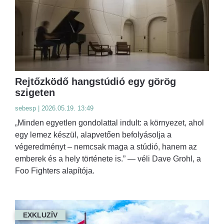
Rejtőzködő hangstúdió egy görög
szigeten
sebesp | 2026.05.19. 13:49
„Minden egyetlen gondolattal indult: a környezet, ahol
egy lemez készül, alapvetően befolyásolja a
végeredményt – nemcsak maga a stúdió, hanem az
emberek és a hely története is.” — véli Dave Grohl, a
Foo Fighters alapítója.
EXKLUZÍV