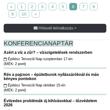
«
1
2
3
4
5
6
7
8
9
10
»
Hírlevél-feliratkozás >
KONFERENCIA
NAPTÁR
Azért a víz a zűr? – vízszigetelések rendszerben
Építész Tervezői Nap szeptember 17-én
(MÉK: 2 pont)
Rés a pajzson – épületburok nyílászáróknál és más
kényes pontokon
Építész Tervezői Nap október 15-én
(MÉK: 2 pont)
Évtizedes problémák új kihívásokkal – tűzvédelem
2026