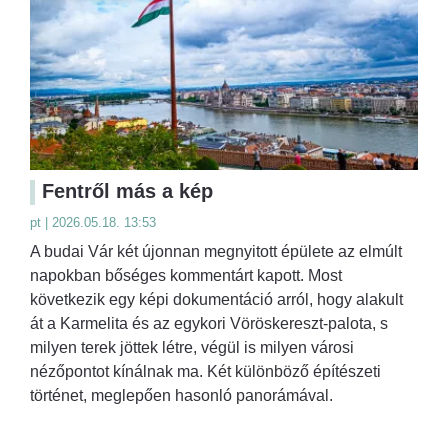
Fentről más a kép
pt | 2026.05.18. 13:53
A budai Vár két újonnan megnyitott épülete az elmúlt
napokban bőséges kommentárt kapott. Most
következik egy képi dokumentáció arról, hogy alakult
át a Karmelita és az egykori Vöröskereszt-palota, s
milyen terek jöttek létre, végül is milyen városi
nézőpontot kínálnak ma. Két különböző építészeti
történet, meglepően hasonló panorámával.