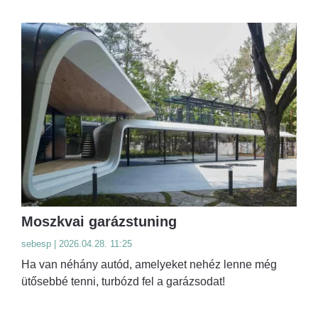
Moszkvai garázstuning
sebesp | 2026.04.28. 11:25
Ha van néhány autód, amelyeket nehéz lenne még
ütősebbé tenni, turbózd fel a garázsodat!