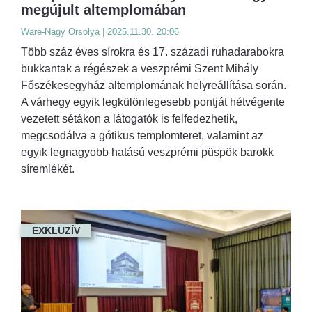
megújult altemplomában
Ware-Nagy Orsolya | 2025.11.30. 20:06
Több száz éves sírokra és 17. századi ruhadarabokra
bukkantak a régészek a veszprémi Szent Mihály
Főszékesegyház altemplomának helyreállítása során.
A várhegy egyik legkülönlegesebb pontját hétvégente
vezetett sétákon a látogatók is felfedezhetik,
megcsodálva a gótikus templomteret, valamint az
egyik legnagyobb hatású veszprémi püspök barokk
síremlékét.
EXKLUZÍV