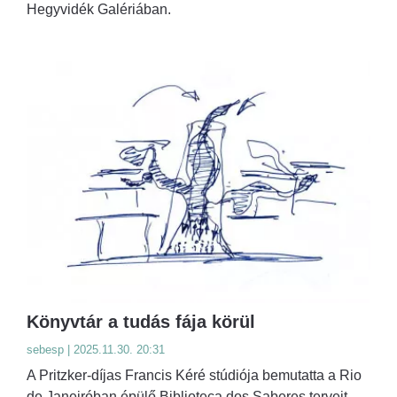
Hegyvidék Galériában.
Könyvtár a tudás fája körül
sebesp | 2025.11.30. 20:31
A Pritzker-díjas Francis Kéré stúdiója bemutatta a Rio
de Janeiróban épülő Biblioteca dos Saberes terveit,