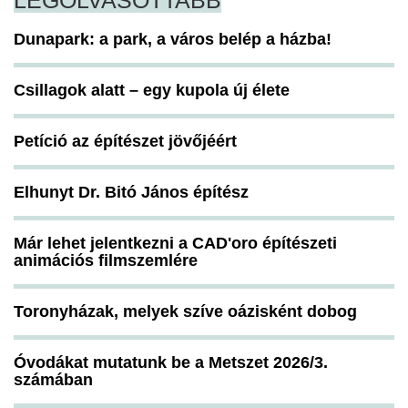
LEGOLVASOTTABB
Dunapark: a park, a város belép a házba!
Csillagok alatt – egy kupola új élete
Petíció az építészet jövőjéért
Elhunyt Dr. Bitó János építész
Már lehet jelentkezni a CAD'oro építészeti
animációs filmszemlére
Toronyházak, melyek szíve oázisként dobog
Óvodákat mutatunk be a Metszet 2026/3.
számában