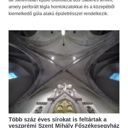
amely perforált tégla homlokzatokkal és a közepéből
kiemelkedő gúla alakú épületrésszel rendelkezik.
Több száz éves sírokat is feltártak a
veszprémi Szent Mihály Főszékesegyház