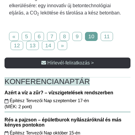
elkerülésére: egy innovatív új betontechnológiai
eljárás, a CO
lekötése és tárolása a kész betonban.
2
«
5
6
7
8
9
10
11
12
13
14
»
Hírlevél-feliratkozás >
KONFERENCIA
NAPTÁR
Azért a víz a zűr? – vízszigetelések rendszerben
Építész Tervezői Nap szeptember 17-én
(MÉK: 2 pont)
Rés a pajzson – épületburok nyílászáróknál és más
kényes pontokon
Építész Tervezői Nap október 15-én