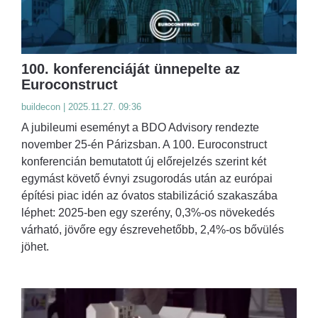
100. konferenciáját ünnepelte az
Euroconstruct
buildecon | 2025.11.27. 09:36
A jubileumi eseményt a BDO Advisory rendezte
november 25-én Párizsban. A 100. Euroconstruct
konferencián bemutatott új előrejelzés szerint két
egymást követő évnyi zsugorodás után az európai
építési piac idén az óvatos stabilizáció szakaszába
léphet: 2025-ben egy szerény, 0,3%-os növekedés
várható, jövőre egy észrevehetőbb, 2,4%-os bővülés
jöhet.