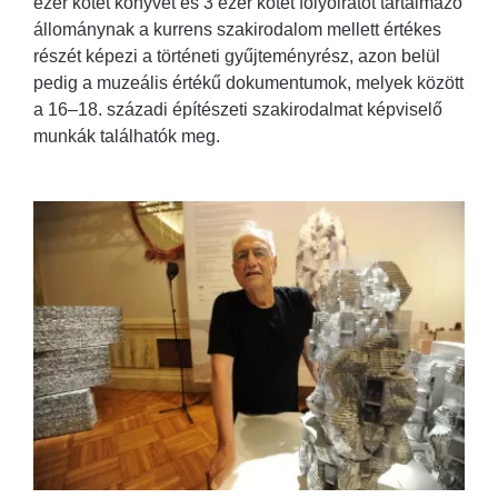
ezer kötet könyvet és 3 ezer kötet folyóiratot tartalmazó
állománynak a kurrens szakirodalom mellett értékes
részét képezi a történeti gyűjteményrész, azon belül
pedig a muzeális értékű dokumentumok, melyek között
a 16–18. századi építészeti szakirodalmat képviselő
munkák találhatók meg.