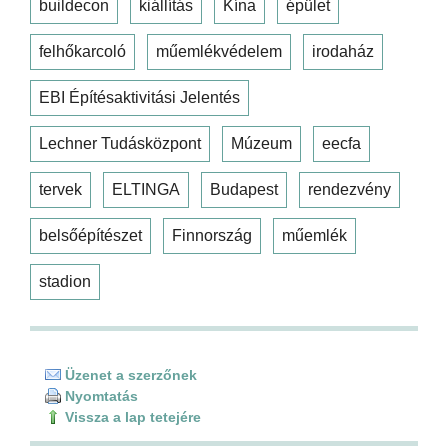
buildecon
kiállítás
Kína
épület
felhőkarcoló
műemlékvédelem
irodaház
EBI Építésaktivitási Jelentés
Lechner Tudásközpont
Múzeum
eecfa
tervek
ELTINGA
Budapest
rendezvény
belsőépítészet
Finnország
műemlék
stadion
Üzenet a szerzőnek
Nyomtatás
Vissza a lap tetejére