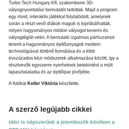
Turbo Tech Hungary Kft. szakemberei 3D-
vályognyomtatási bemutatót tartottak. Majd a program
egy rövid, interaktív játékkal folytatódott, amelynek
során a részt vevő diákok maguk is kipróbálhatták,
milyen hagyományos módon vályogot keverni és
vályogtéglát vetni. A bemutató izgalmas párhuzamot
teremt a hagyományos építőanyagok modern
technológiával történő formálása és a több
évszázados kézi módszerek alkalmazása között, így a
résztvevők egyszerre nyerhetnek betekintést a múlt
tapasztalataiba és az építőipar jövőjébe.
A fotókat
Keller Viktória
készítette.
A szerző legújabb cikkei
Idén is népszerűek a jelentkezők körében a