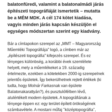
balatonfüredi, valamint a balatonalmádi járás
építészeti topográfiáját ismertetik – mutatta
be a MÉM MDK. A cél 174 kötet kiadása,
vagyis minden járás kapcsán készüljön el
egységes módszertan szerint egy kiadvány.
Bár a címlapokon szerepel az „MMT – Magyarország
Műemléki Topográfiája” logó, a címben már az
„építészeti topográfia” kifejezés szerepel. És ez
lényeges különbség, a korábbi évek szemlélete
helyett, mely a műemlékeket a 19. századig
értelmezte, ezekben a kötetekben 2000-ig szerepelnek
jelentős épületek. Így bekerülhetnek rejtett értékek (ki
tudta, hogy
Molnár Farkas
nak van épülete
Balatonakarattyán?), és pusztulófélben lévő,
alulértékelt modern épületek. A topográfiának a
lényege éppen ez: egy terület épített örökségének
számbavétele. A mostani műfaj "középtopográfia",