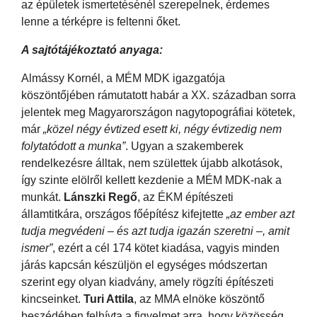
az épületek ismertetésénél szerepelnek, érdemes
lenne a térképre is feltenni őket.
A sajtótájékoztató anyaga:
Almássy Kornél, a MÉM MDK igazgatója
köszöntőjében rámutatott habár a XX. században sorra
jelentek meg Magyarországon nagytopográfiai kötetek,
már
„közel négy évtized esett ki, négy évtizedig nem
folytatódott a munka”
. Ugyan a szakemberek
rendelkezésre álltak, nem születtek újabb alkotások,
így szinte elölről kellett kezdenie a MÉM MDK-nak a
munkát.
Lánszki Regő
, az ÉKM építészeti
államtitkára, országos főépítész kifejtette
„az ember azt
tudja megvédeni – és azt tudja igazán szeretni –, amit
ismer”
, ezért a cél 174 kötet kiadása, vagyis minden
járás kapcsán készüljön el egységes módszertan
szerint egy olyan kiadvány, amely rögzíti építészeti
kincseinket.
Turi Attila
, az MMA elnöke köszöntő
beszédében felhívta a figyelmet arra, hogy közösség