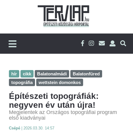
hír
cikk
Balatonalmádi
Balatonfüred
topográfia
wettstein domonkos
Építészeti topográfiák:
negyven év után újra!
Megjelentek az Országos topográfiai program
első kiadványai
Csépé
|
2026.03.30. 14:57