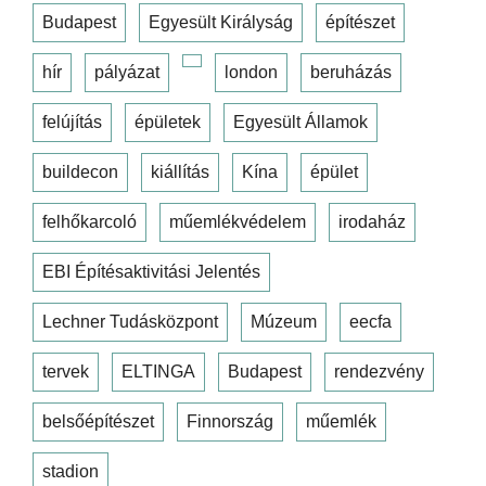
Budapest
Egyesült Királyság
építészet
hír
pályázat
london
beruházás
felújítás
épületek
Egyesült Államok
buildecon
kiállítás
Kína
épület
felhőkarcoló
műemlékvédelem
irodaház
EBI Építésaktivitási Jelentés
Lechner Tudásközpont
Múzeum
eecfa
tervek
ELTINGA
Budapest
rendezvény
belsőépítészet
Finnország
műemlék
stadion