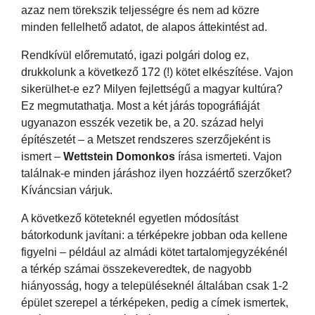
azaz nem törekszik teljességre és nem ad közre
minden fellelhető adatot, de alapos áttekintést ad.
Rendkívül előremutató, igazi polgári dolog ez,
drukkolunk a következő 172 (!) kötet elkészítése. Vajon
sikerülhet-e ez? Milyen fejlettségű a magyar kultúra?
Ez megmutathatja. Most a két járás topográfiáját
ugyanazon esszék vezetik be, a 20. század helyi
építészetét – a Metszet rendszeres szerzőjeként is
ismert –
Wettstein Domonkos
írása ismerteti. Vajon
találnak-e minden járáshoz ilyen hozzáértő szerzőket?
Kíváncsian várjuk.
A következő köteteknél egyetlen módosítást
bátorkodunk javítani: a térképekre jobban oda kellene
figyelni – például az almádi kötet tartalomjegyzékénél
a térkép számai összekeveredtek, de nagyobb
hiányosság, hogy a településeknél általában csak 1-2
épület szerepel a térképeken, pedig a címek ismertek,