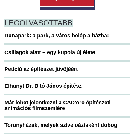
LEGOLVASOTTABB
Dunapark: a park, a város belép a házba!
Csillagok alatt – egy kupola új élete
Petíció az építészet jövőjéért
Elhunyt Dr. Bitó János építész
Már lehet jelentkezni a CAD'oro építészeti
animációs filmszemlére
Toronyházak, melyek szíve oázisként dobog