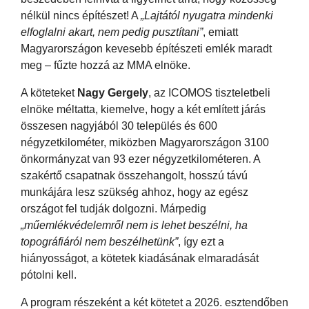
nélkül nincs építészet! A
„Lajtától nyugatra mindenki
elfoglalni akart, nem pedig pusztítani”
, emiatt
Magyarországon kevesebb építészeti emlék maradt
meg – fűzte hozzá az MMA elnöke.
A köteteket
Nagy Gergely
, az ICOMOS tiszteletbeli
elnöke méltatta, kiemelve, hogy a két említett járás
összesen nagyjából 30 település és 600
négyzetkilométer, miközben Magyarországon 3100
önkormányzat van 93 ezer négyzetkilométeren. A
szakértő csapatnak összehangolt, hosszú távú
munkájára lesz szükség ahhoz, hogy az egész
országot fel tudják dolgozni. Márpedig
„műemlékvédelemről nem is lehet beszélni, ha
topográfiáról nem beszélhetünk”
, így ezt a
hiányosságot, a kötetek kiadásának elmaradását
pótolni kell.
A program részeként a két kötetet a 2026. esztendőben