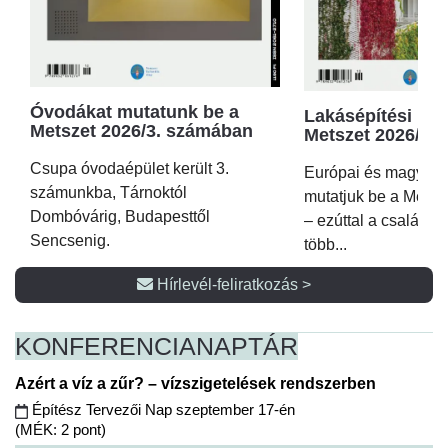
Óvodákat mutatunk be a
Lakásépítési kör
Metszet 2026/3. számában
Metszet 2026/2.
Csupa óvodaépület került 3.
Európai és magyar p
számunkba, Tárnoktól
mutatjuk be a Metsz
Dombóvárig, Budapesttől
– ezúttal a családi 
Sencsenig.
több...
Hírlevél-feliratkozás >
KONFERENCIA
NAPTÁR
Azért a víz a zűr? – vízszigetelések rendszerben
Építész Tervezői Nap szeptember 17-én
(MÉK: 2 pont)