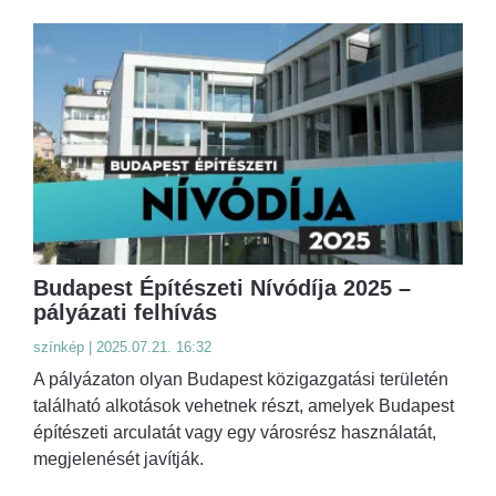
Budapest Építészeti Nívódíja 2025 –
pályázati felhívás
színkép | 2025.07.21. 16:32
A pályázaton olyan Budapest közigazgatási területén
található alkotások vehetnek részt, amelyek Budapest
építészeti arculatát vagy egy városrész használatát,
megjelenését javítják.