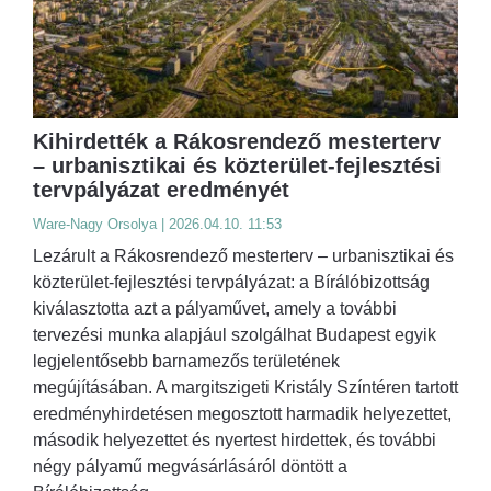
Kihirdették a Rákosrendező mesterterv
– urbanisztikai és közterület-fejlesztési
tervpályázat eredményét
Ware-Nagy Orsolya | 2026.04.10. 11:53
Lezárult a Rákosrendező mesterterv – urbanisztikai és
közterület-fejlesztési tervpályázat: a Bírálóbizottság
kiválasztotta azt a pályaművet, amely a további
tervezési munka alapjául szolgálhat Budapest egyik
legjelentősebb barnamezős területének
megújításában. A margitszigeti Kristály Színtéren tartott
eredményhirdetésen megosztott harmadik helyezettet,
második helyezettet és nyertest hirdettek, és további
négy pályamű megvásárlásáról döntött a