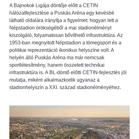
A Bajnokok Ligája döntője előtt a CETIN
hálózatfejlesztése a Puskás Aréna egy kevésbé
látható oldalára irányítja a figyelmet: hogyan lett a
Népstadion örökségéből a mai stadionélményt
kiszolgáló, folyamatosan bővíthető infrastruktúra. Az
1953-ban megnyitott Népstadion a tömegsport és a
politikai reprezentáció ikonikus helyszíne volt. A
helyén álló Puskás Aréna ma már nemcsak
sportlétesítmény, hanem összetett technikai
infrastruktúra is. A BL-döntő előtti CETIN-fejlesztés jól
mutatja, miként alkalmazkodik ugyanaz a
stadionhelyszín a XXI. század stadionélményéhez.