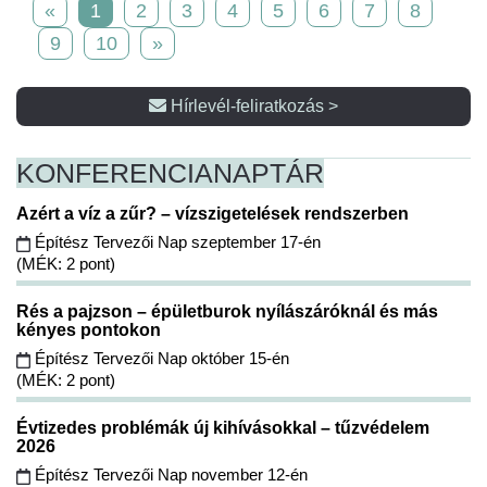
«
1
2
3
4
5
6
7
8
9
10
»
Hírlevél-feliratkozás >
KONFERENCIA
NAPTÁR
Azért a víz a zűr? – vízszigetelések rendszerben
Építész Tervezői Nap szeptember 17-én
(MÉK: 2 pont)
Rés a pajzson – épületburok nyílászáróknál és más
kényes pontokon
Építész Tervezői Nap október 15-én
(MÉK: 2 pont)
Évtizedes problémák új kihívásokkal – tűzvédelem
2026
Építész Tervezői Nap november 12-én