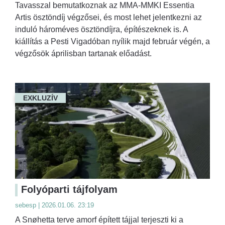
Tavasszal bemutatkoznak az MMA-MMKI Essentia
Artis ösztöndíj végzősei, és most lehet jelentkezni az
induló hároméves ösztöndíjra, építészeknek is. A
kiállítás a Pesti Vigadóban nyílik majd február végén, a
végzősök áprilisban tartanak előadást.
EXKLUZÍV
Folyóparti tájfolyam
sebesp | 2026.01.06. 23:19
A Snøhetta terve amorf épített tájjal terjeszti ki a