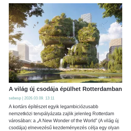
A világ új csodája épülhet Rotterdamban
sebesp | 2026.03.09. 13:11
A kortárs építészet egyik legambiciózusabb
nemzetközi tervpályázata zajlik jelenleg Rotterdam
városában: a „A New Wonder of the World” (A világ új
csodája) elnevezésű kezdeményezés célja egy olyan