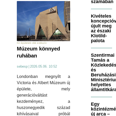
számában
Kivételes
koncepcióv
újult meg
az északi
Klotild-
palota
hír épületek cikk exkluzív
Múzeum könnyed
Szentirmai
ruhában
Tamás a
Közlekedés
sebesp
|
2026.05.06. 10:52
és
Beruházási
Londonban megnyílt a
Minisztéri
Victoria és Albert Múzeum új
helyettes
épülete, mely
államtitkár
generációváltást
kezdeményez, a
Egy
huszonegyedik század
közintézm
új arca –
kihívásaival próbál