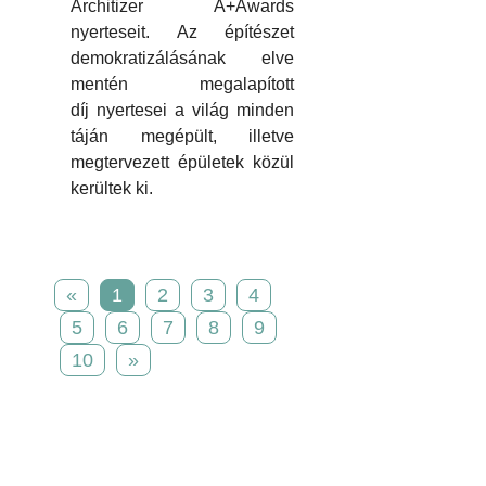
Architizer A+Awards
nyerteseit. Az építészet
demokratizálásának elve
mentén megalapított
díj nyertesei a világ minden
táján megépült, illetve
megtervezett épületek közül
kerültek ki.
«
1
2
3
4
5
6
7
8
9
10
»