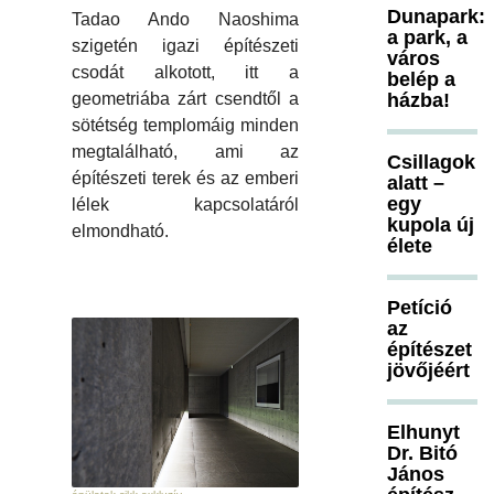
Dunapark:
Tadao Ando Naoshima
a park, a
szigetén igazi építészeti
város
csodát alkotott, itt a
belép a
geometriába zárt csendtől a
házba!
sötétség templomáig minden
megtalálható, ami az
Csillagok
építészeti terek és az emberi
alatt –
egy
lélek kapcsolatáról
kupola új
elmondható.
élete
Petíció
az
építészet
jövőjéért
Elhunyt
Dr. Bitó
János