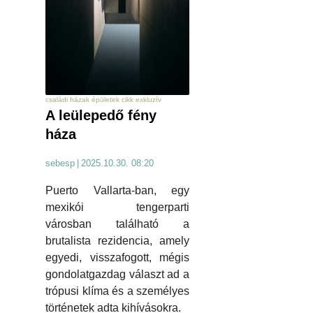
családi házak épületek cikk exkluzív
A leülepedő fény
háza
sebesp
|
2025.10.30. 08:20
Puerto Vallarta-ban, egy
mexikói tengerparti
városban található a
brutalista rezidencia, amely
egyedi, visszafogott, mégis
gondolatgazdag választ ad a
trópusi klíma és a személyes
történetek adta kihívásokra.