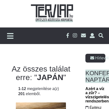
Hírlevél
Az összes találat
KONFE
erre: "
JAPÁN
"
NAPTÁ
1-12
megjelenítése a(z)
Azért a víz
a zűr? –
201
elemből.
vízszigetelé
rendszerbe
Építész