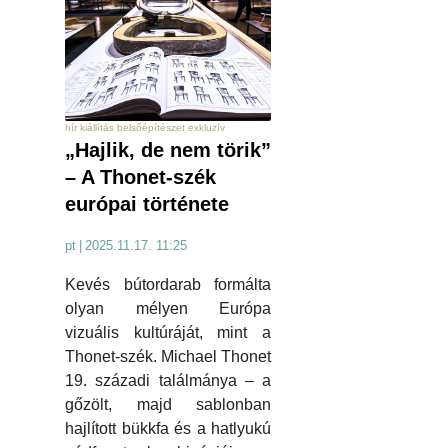
hír kiállítás belsőépítészet exkluzív
„Hajlik, de nem törik”
– A Thonet-szék
európai története
pt
|
2025.11.17. 11:25
Kevés bútordarab formálta
olyan mélyen Európa
vizuális kultúráját, mint a
Thonet-szék. Michael Thonet
19. századi találmánya – a
gőzölt, majd sablonban
hajlított bükkfa és a hatlyukú