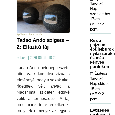
Tervezői
Nap
szeptember
17-én
(MÉK: 2
pont)
épületek cikk exkluzív
Tadao Ando szigete –
Rés a
pajzson –
2: Ellazító táj
épületburok
nyílászárókn
és más
sebesp
|
2026.06.08. 10:26
kényes
pontokon
Tadao Ando betonépítészete
Építész
attól válik komplex vizuális
Tervezői
élménnyé, hogy a sokak által
Nap október
ridegnek vélt anyag a
15-én
Naoshima szigeten eggyé
(MÉK: 2
válik a természettel. A táj
pont)
meditációs térré emelkedik,
Évtizedes
melynek élménye az egyes
problémák