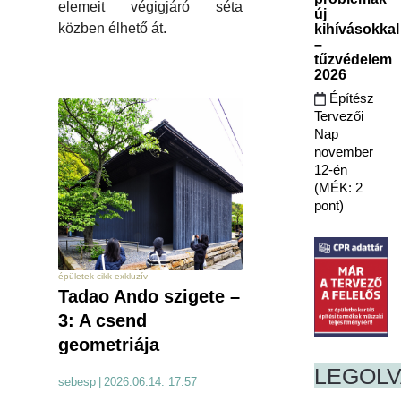
elemeit végigjáró séta
új
közben élhető át.
kihívásokkal
–
tűzvédelem
2026
Építész
Tervezői
Nap
november
12-én
(MÉK: 2
pont)
épületek cikk exkluzív
Tadao Ando szigete –
3: A csend
geometriája
LEGOL
sebesp
|
2026.06.14. 17:57