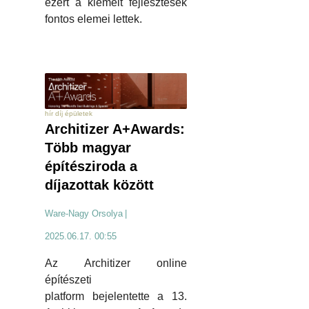
ezért a kiemelt fejlesztések
fontos elemei lettek.
hír díj épületek
Architizer A+Awards:
Több magyar
építésziroda a
díjazottak között
Ware-Nagy Orsolya
|
2025.06.17. 00:55
Az Architizer online
építészeti
platform bejelentette a 13.