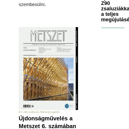
Z90
szembesülni.
zsaluziákka
a teljes
megújulásé
hír cikk exkluzív Metszet-ajánló
Újdonságművelés a
Metszet 6. számában