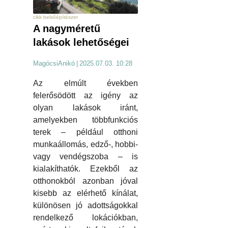
cikk belsőépítészet
A nagyméretű
lakások lehetőségei
MagócsiAnikó
|
2025.07.03. 10:28
Az elmúlt években
felerősödött az igény az
olyan lakások iránt,
amelyekben többfunkciós
terek – például otthoni
munkaállomás, edző-, hobbi-
vagy vendégszoba – is
kialakíthatók. Ezekből az
otthonokból azonban jóval
kisebb az elérhető kínálat,
különösen jó adottságokkal
rendelkező lokációkban,