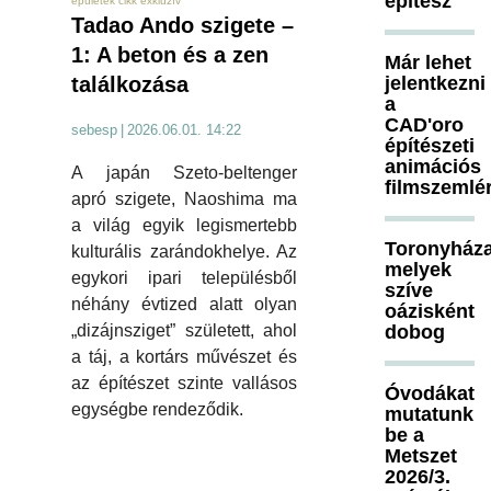
építész
épületek cikk exkluzív
Tadao Ando szigete –
1: A beton és a zen
Már lehet
jelentkezni
találkozása
a
CAD'oro
sebesp
|
2026.06.01. 14:22
építészeti
animációs
A japán Szeto-beltenger
filmszemlé
apró szigete, Naoshima ma
a világ egyik legismertebb
Toronyháza
kulturális zarándokhelye. Az
melyek
egykori ipari településből
szíve
néhány évtized alatt olyan
oázisként
dobog
„dizájnsziget” született, ahol
a táj, a kortárs művészet és
az építészet szinte vallásos
Óvodákat
egységbe rendeződik.
mutatunk
be a
Metszet
2026/3.