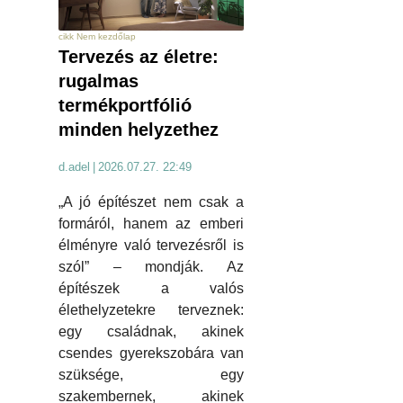
cikk Nem kezdőlap
Tervezés az életre:
rugalmas
termékportfólió
minden helyzethez
d.adel
|
2026.07.27. 22:49
„A jó építészet nem csak a
formáról, hanem az emberi
élményre való tervezésről is
szól” – mondják. Az
építészek a valós
élethelyzetekre terveznek:
egy családnak, akinek
csendes gyerekszobára van
szüksége, egy
szakembernek, akinek