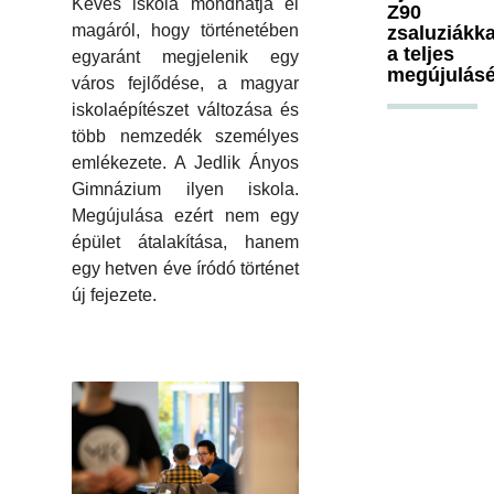
Kevés iskola mondhatja el
Z90
magáról, hogy történetében
zsaluziákka
a teljes
egyaránt megjelenik egy
megújulásé
város fejlődése, a magyar
iskolaépítészet változása és
több nemzedék személyes
emlékezete. A Jedlik Ányos
Gimnázium ilyen iskola.
Megújulása ezért nem egy
épület átalakítása, hanem
egy hetven éve íródó történet
új fejezete.