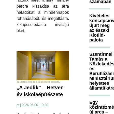
hoztak létre, amely néhány
számában
percre kiszakítja az arra
haladókat a mindennapok
Kivételes
rohanásából, és megállásra,
koncepcióv
kikapcsolódásra invitálja
újult meg
az északi
őket.
Klotild-
palota
Szentirmai
Tamás a
Közlekedés
és
Beruházási
Minisztéri
épületek cikk belsőépítészet exkluzív
helyettes
„A Jedlik” – Hetven
államtitkár
év iskolaépítészete
Egy
pt
|
2026.08.06. 10:50
közintézm
új arca –