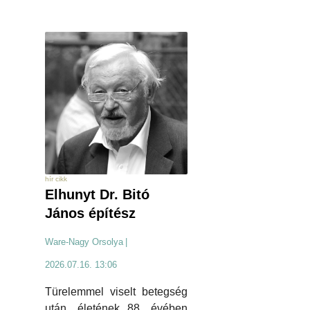
hír cikk
Elhunyt Dr. Bitó
János építész
Ware-Nagy Orsolya
|
2026.07.16. 13:06
Türelemmel viselt betegség
után, életének 88. évében