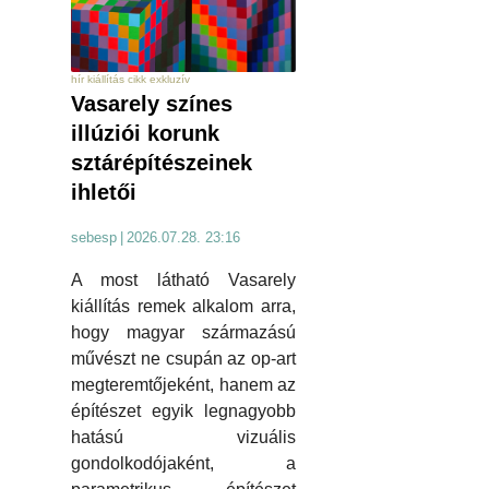
hír kiállítás cikk exkluzív
Vasarely színes
illúziói korunk
sztárépítészeinek
ihletői
sebesp
|
2026.07.28. 23:16
A most látható Vasarely
kiállítás remek alkalom arra,
hogy magyar származású
művészt ne csupán az op-art
megteremtőjeként, hanem az
építészet egyik legnagyobb
hatású vizuális
gondolkodójaként, a