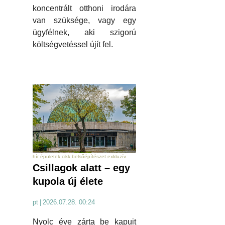
koncentrált otthoni irodára
van szüksége, vagy egy
ügyfélnek, aki szigorú
költségvetéssel újít fel.
hír épületek cikk belsőépítészet exkluzív
Csillagok alatt – egy
kupola új élete
pt
|
2026.07.28. 00:24
Nyolc éve zárta be kapuit