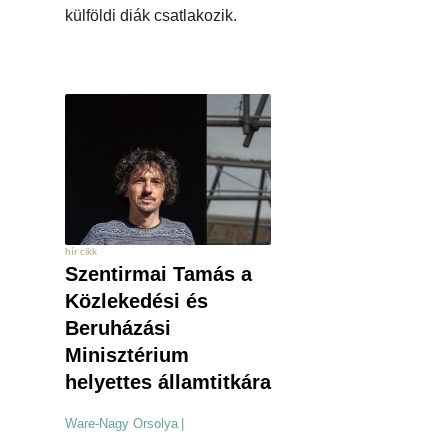
külföldi diák csatlakozik.
hír cikk
Szentirmai Tamás a
Közlekedési és
Beruházási
Minisztérium
helyettes államtitkára
Ware-Nagy Orsolya
|