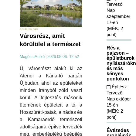
Tervezői
Nap
szeptember
17-én
(MÉK: 2
épületek cikk
pont)
Városrész, amit
körülölel a természet
Rés a
pajzson –
MagócsiAnikó
|
2026.08.06. 12:52
épületburok
nyílászárókn
Új városrészt alakít ki az
és más
kényes
Atenor a Kána-tó partján
pontokon
Újbudán, ahol az épületeket
Építész
minden irányból zöld veszi
Tervezői
körül. A fejlesztés második
Nap október
ütemének épületeit a tó, a
15-én
(MÉK: 2
Hosszúréti-patak, a nádas és
pont)
a Kamaraerdő természeti
adottságaira építve tervezték
Évtizedes
meg, emberléptékű beépítés
problémák