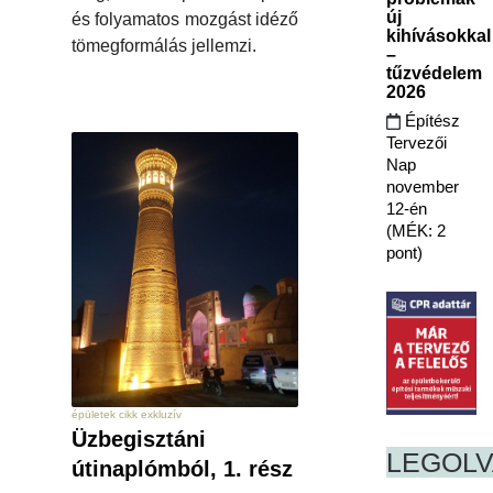
új
és folyamatos mozgást idéző
kihívásokkal
tömegformálás jellemzi.
–
tűzvédelem
2026
Építész
Tervezői
Nap
november
12-én
(MÉK: 2
pont)
épületek cikk exkluzív
Üzbegisztáni
LEGOL
útinaplómból, 1. rész