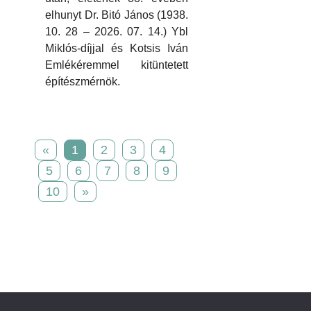
elhunyt Dr. Bitó János (1938.
10. 28 – 2026. 07. 14.) Ybl
Miklós-díjjal és Kotsis Iván
Emlékéremmel kitüntetett
építészmérnök.
«
1
2
3
4
5
6
7
8
9
10
»