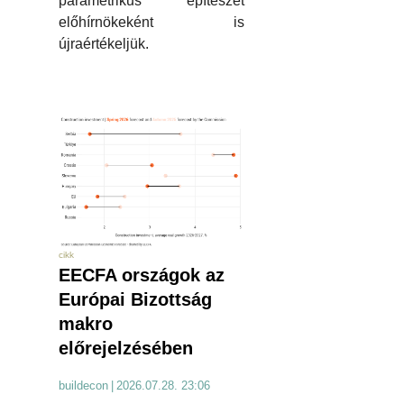
parametrikus építészet
előhírnökeként is
újraértékeljük.
cikk
EECFA országok az
Európai Bizottság
makro
előrejelzésében
buildecon
|
2026.07.28. 23:06