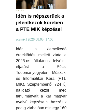
hír cikk
Idén is népszerűek a
jelentkezők körében
a PTE MIK képzései
ptemik
|
2026.08.05. 17:06
Idén is kiemelkedő
érdeklődés mellett zárta a
2026-os általános felvételi
eljárást a Pécsi
Tudományegyetem Műszaki
és Informatikai Kara (PTE
MIK). Szeptembertől 724 új
hallgató kezdi meg
tanulmányait a kar magyar
nyelvű képzésein, hozzájuk
pedig várhatóan mintegy 160