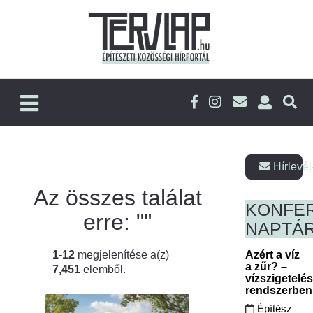
Hírlevél
Az összes találat
KONFE
erre: "
"
NAPTÁ
1-12
megjelenítése a(z)
Azért a víz
a zűr? –
7,451
elemből.
vízszigetelé
rendszerbe
Építész