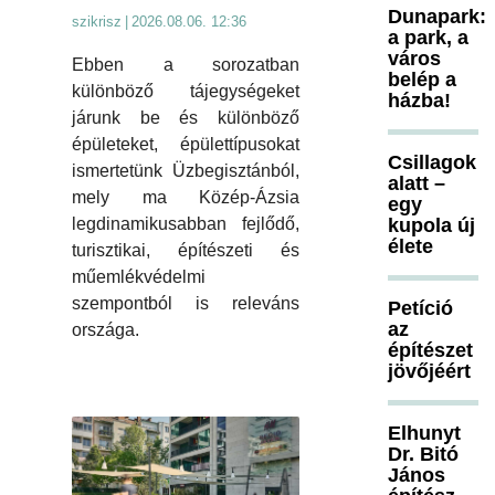
Dunapark:
szikrisz
|
2026.08.06. 12:36
a park, a
város
Ebben a sorozatban
belép a
különböző tájegységeket
házba!
járunk be és különböző
épületeket, épülettípusokat
Csillagok
ismertetünk Üzbegisztánból,
alatt –
mely ma Közép-Ázsia
egy
kupola új
legdinamikusabban fejlődő,
élete
turisztikai, építészeti és
műemlékvédelmi
szempontból is releváns
Petíció
az
országa.
építészet
jövőjéért
Elhunyt
Dr. Bitó
János