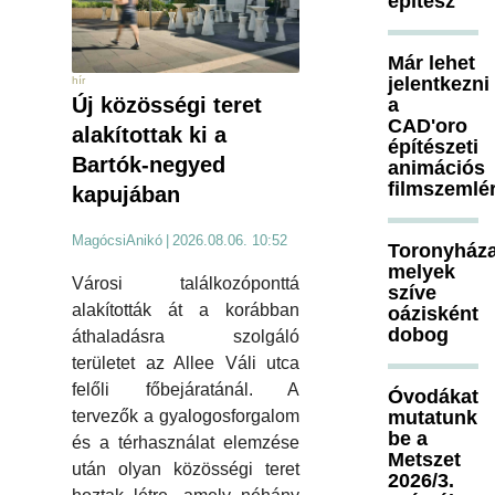
építész
Már lehet
jelentkezni
hír
Új közösségi teret
a
CAD'oro
alakítottak ki a
építészeti
Bartók-negyed
animációs
filmszemlé
kapujában
MagócsiAnikó
|
2026.08.06. 10:52
Toronyháza
melyek
Városi találkozóponttá
szíve
alakították át a korábban
oázisként
dobog
áthaladásra szolgáló
területet az Allee Váli utca
felőli főbejáratánál. A
Óvodákat
mutatunk
tervezők a gyalogosforgalom
be a
és a térhasználat elemzése
Metszet
után olyan közösségi teret
2026/3.