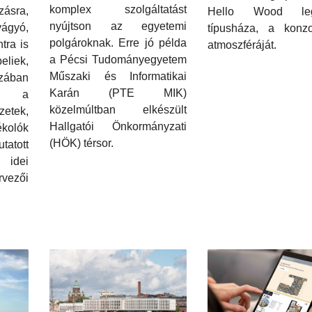
komplex szolgáltatást
zásra,
Hello Wood leg
nyújtson az egyetemi
ágyó,
típusháza, a konz
polgároknak. Erre jó példa
tra is
atmoszféráját.
a Pécsi Tudományegyetem
liek,
Műszaki és Informatikai
zában
Karán (PTE MIK)
tal a
közelmúltban elkészült
zetek,
Hallgatói Önkormányzati
kolók
(HÖK) térsor.
atott
idei
vezői