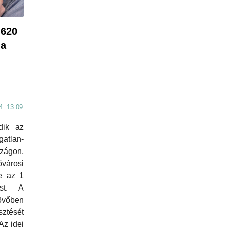
 620
 a
4. 13:09
dik az
atlan-
zágon,
árosi
te az 1
ást. A
övőben
ztését
Az idei