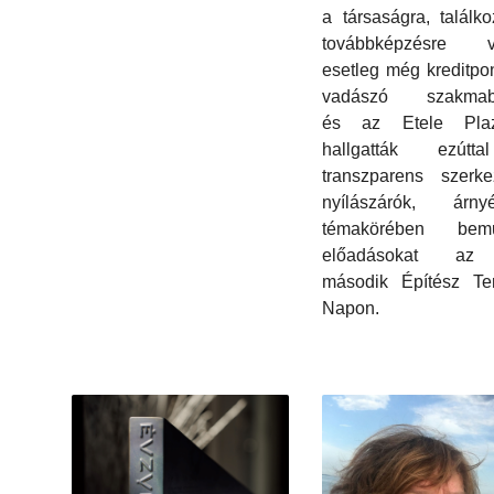
a társaságra, találko
továbbképzésre v
esetleg még kreditpon
vadászó szakmabe
és az Etele Pla
hallgatták ezút
transzparens szerke
nyílászárók, árnyé
témakörében bemut
előadásokat az 
második Építész Ter
Napon.