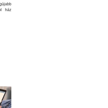
újabb
ol ház