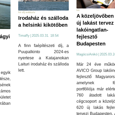
hír
hír díj exkluzív
A közeljövőben
Irodaház és szálloda
új lakást tervez
a helsinki kikötőben
lakóingatlan-
ágyi
Timaffy
|
2025.03.31. 18:54
fejlesztő
Budapesten
A finn faépítészeti díj, a
Puupalkinto 2024-es
MagócsiAnikó
|
2025.03.2
nyertese a Katajanokan
Laituri irodaház és szálloda
Már 24 éve műkö
lett.
AVICO Group lakóing
yik
fejlesztő Magyarors
észe,
amelynek főv
sének
portfóliója már elér
számos
760 átadott lak
ületet
cégcsoport a közelj
orában
620 új lakás fejles
tervezi Budapesten. 