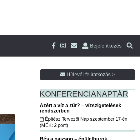
Bejelentkezés
Hírlevél-feliratkozás >
KONFERENCIA
NAPTÁR
Azért a víz a zűr? – vízszigetelések
rendszerben
Építész Tervezői Nap szeptember 17-én
(MÉK: 2 pont)
Rés a pajzson – épületburok