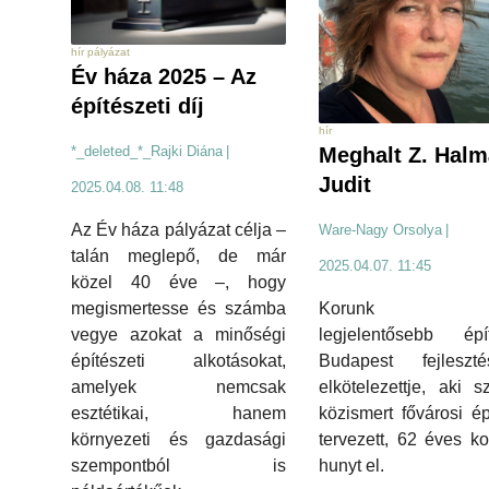
hír pályázat
Év háza 2025 – Az
építészeti díj
hír
Meghalt Z. Halm
*_deleted_*_Rajki Diána
|
Judit
2025.04.08. 11:48
Az Év háza pályázat célja –
Ware-Nagy Orsolya
|
talán meglepő, de már
2025.04.07. 11:45
közel 40 éve –, hogy
Korunk eg
megismertesse és számba
legjelentősebb épít
vegye azokat a minőségi
Budapest fejleszté
építészeti alkotásokat,
elkötelezettje, aki 
amelyek nemcsak
közismert fővárosi ép
esztétikai, hanem
tervezett, 62 éves k
környezeti és gazdasági
hunyt el.
szempontból is