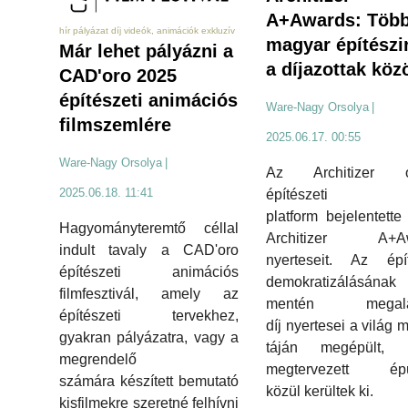
A+Awards: Töb
hír pályázat díj videók, animációk exkluzív
magyar építészi
Már lehet pályázni a
a díjazottak köz
CAD'oro 2025
építészeti animációs
Ware-Nagy Orsolya
|
filmszemlére
2025.06.17. 00:55
Ware-Nagy Orsolya
|
Az Architizer o
2025.06.18. 11:41
építészeti
platform bejelentette
Hagyományteremtő céllal
Architizer A+Aw
indult tavaly a CAD'oro
nyerteseit. Az épít
építészeti animációs
demokratizálásának
filmfesztivál, amely az
mentén megalapí
építészeti tervekhez,
díj nyertesei a világ 
gyakran pályázatra, vagy a
táján megépült, il
megrendelő
megtervezett épü
számára készített bemutató
közül kerültek ki.
kisfilmekre szeretné felhívni