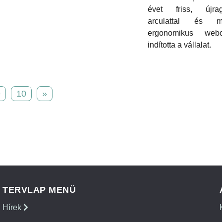
évet friss, újrag
arculattal és m
ergonomikus webol
indította a vállalat.
9
10
»
TERVLAP MENÜ
Hírek