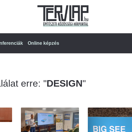
nferenciák
Online képzés
álat erre: "
DESIGN
"