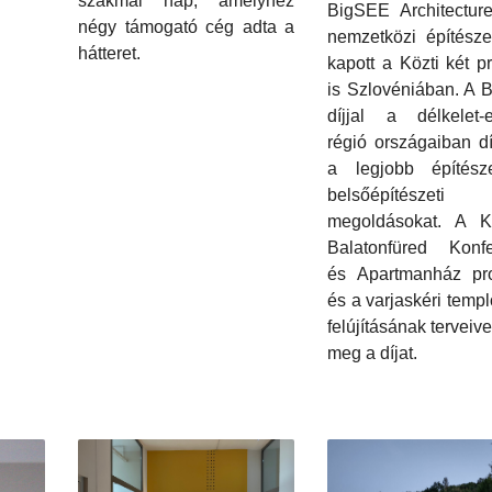
szakmai nap, amelyhez
BigSEE Architectur
négy támogató cég adta a
nemzetközi építészet
hátteret.
kapott a Közti két pr
is Szlovéniában. A 
díjjal a délkelet-e
régió országaiban d
a legjobb építész
belsőépítészeti
megoldásokat. A K
Balatonfüred Konfe
és Apartmanház proj
és a varjaskéri tem
felújításának terveive
meg a díjat.