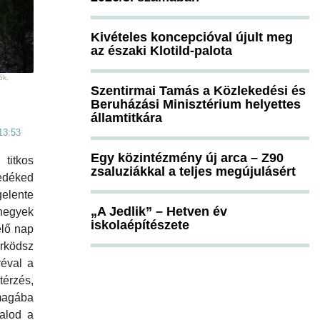
Kivételes koncepcióval újult meg
az északi Klotild-palota
ók,
Szentirmai Tamás a Közlekedési és
Beruházási Minisztérium helyettes
államtitkára
13:53
Egy közintézmény új arca – Z90
titkos
zsaluziákkal a teljes megújulásért
éked
gelente
„A Jedlik” – Hetven év
egyek
iskolaépítészete
elő nap
rködsz
véval a
térzés,
magába
talod a