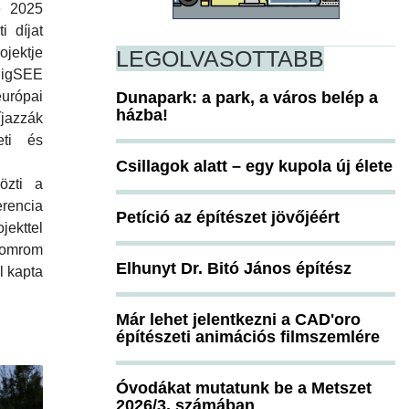
e 2025
i díjat
ojektje
LEGOLVASOTTABB
BigSEE
Dunapark: a park, a város belép a
urópai
házba!
íjazzák
eti és
Csillagok alatt – egy kupola új élete
özti a
rencia
Petíció az építészet jövőjéért
ekttel
plomrom
Elhunyt Dr. Bitó János építész
l kapta
Már lehet jelentkezni a CAD'oro
építészeti animációs filmszemlére
Óvodákat mutatunk be a Metszet
2026/3. számában