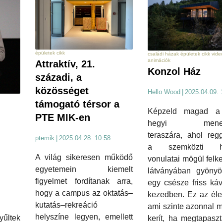
épületek cikk
családi házak épületek cikk vide
animációk
Attraktív, 21.
Konzol Ház
századi, a
közösséget
Hello Wood
|
2025.04.09. 
támogató térsor a
Képzeld magad a 
PTE MIK-en
hegyi mened
teraszára, ahol reg
ptemik
|
2025.04.28. 10:58
a szemközti h
A világ sikeresen működő
vonulatai mögül felk
egyetemein kiemelt
látványában gyönyö
figyelmet fordítanak arra,
egy csésze friss ká
hogy a campus az oktatás–
kezedben. Ez az éle
kutatás–rekreáció
ami szinte azonnal 
helyszíne legyen, emellett
yűltek
kerít, ha megtapasz