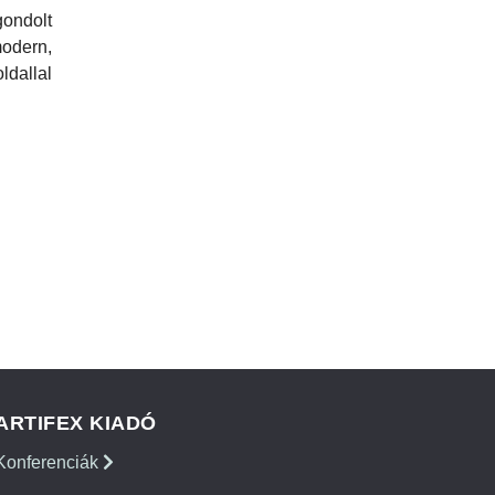
ondolt
odern,
dallal
ARTIFEX KIADÓ
Konferenciák