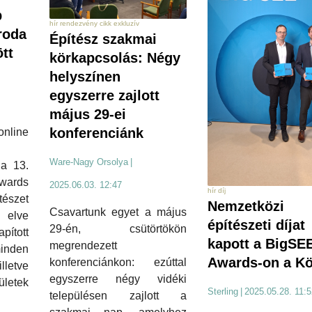
b
hír rendezvény cikk exkluzív
roda
Építész szakmai
ött
körkapcsolás: Négy
helyszínen
egyszerre zajlott
május 29-ei
konferenciánk
nline
Ware-Nagy Orsolya
|
 a 13.
ards
2025.06.03. 12:47
hír díj
észet
Nemzetközi
Csavartunk egyet a május
 elve
építészeti díjat
29-én, csütörtökön
tott
kapott a BigSE
megrendezett
minden
Awards-on a Kö
konferenciánkon: ezúttal
letve
egyszerre négy vidéki
letek
Sterling
|
2025.05.28. 11:5
településen zajlott a