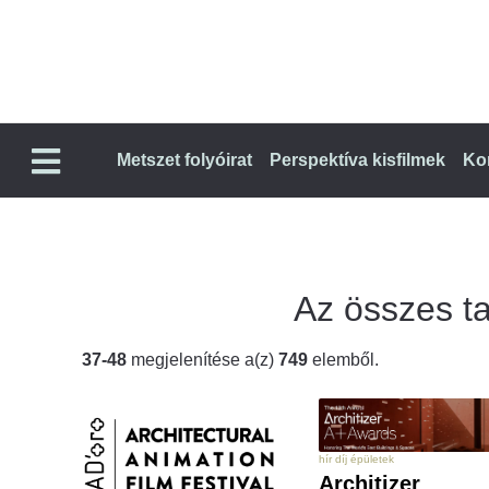
Metszet folyóirat
Perspektíva kisfilmek
Ko
Az összes tal
37-48
megjelenítése a(z)
749
elemből.
hír díj épületek
Architizer