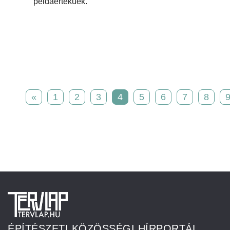
példaértékűek.
«
1
2
3
4
5
6
7
8
ÉPÍTÉSZETI KÖZÖSSÉGI HÍRPORTÁL