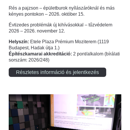
Rés a pajzson – épületburok nyílászáróknál és más
kényes pontokon – 2026. október 15.
Évtizedes problémák új kihívásokkal – tűzvédelem
2026 – 2026. november 12.
Helyszín:
Etele Plaza Prémium Moziterem (1119
Budapest, Hadak útja 1.)
Építészkamarai akkreditáció:
2 pont/alkalom (bírálati
sorszám: 2026/248)
Részletes információ és jelentkezés