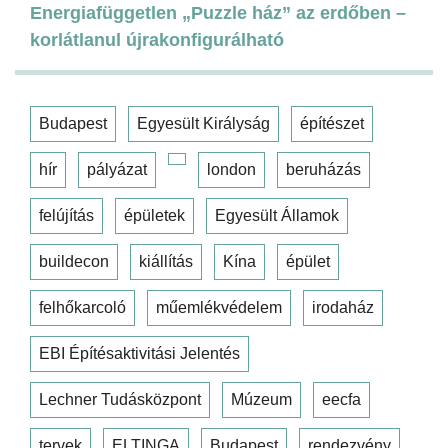
Energiafüggetlen „Puzzle ház” az erdőben –
korlátlanul újrakonfigurálható
Budapest
Egyesült Királyság
építészet
hír
pályázat
london
beruházás
felújítás
épületek
Egyesült Államok
buildecon
kiállítás
Kína
épület
felhőkarcoló
műemlékvédelem
irodaház
EBI Építésaktivitási Jelentés
Lechner Tudásközpont
Múzeum
eecfa
tervek
ELTINGA
Budapest
rendezvény