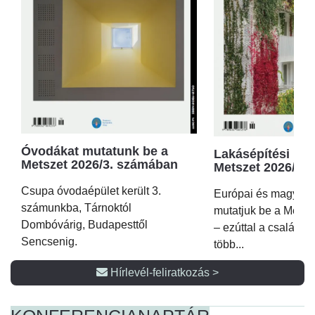
Óvodákat mutatunk be a
Lakásépítési kör
Metszet 2026/3. számában
Metszet 2026/2.
Csupa óvodaépület került 3.
Európai és magyar p
számunkba, Tárnoktól
mutatjuk be a Metsz
Dombóvárig, Budapesttől
– ezúttal a családi 
Sencsenig.
több...
Hírlevél-feliratkozás >