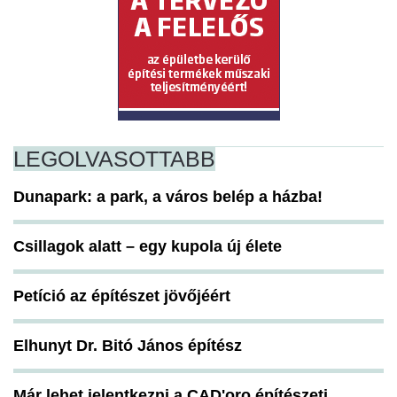
LEGOLVASOTTABB
Dunapark: a park, a város belép a házba!
Csillagok alatt – egy kupola új élete
Petíció az építészet jövőjéért
Elhunyt Dr. Bitó János építész
Már lehet jelentkezni a CAD'oro építészeti