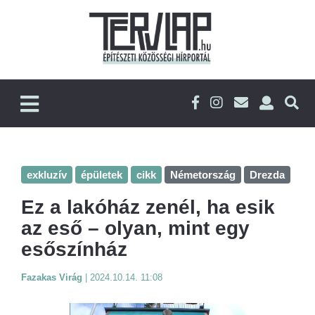
exkluzív
épületek
cikk
Németország
Drezda
Ez a lakóház zenél, ha esik
az eső – olyan, mint egy
esőszínház
Fazakas Virág
|
2024.10.14. 11:08