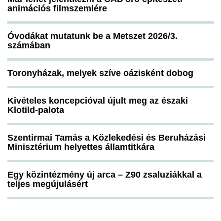
animációs filmszemlére
Óvodákat mutatunk be a Metszet 2026/3.
számában
Toronyházak, melyek szíve oázisként dobog
Kivételes koncepcióval újult meg az északi
Klotild-palota
Szentirmai Tamás a Közlekedési és Beruházási
Minisztérium helyettes államtitkára
Egy közintézmény új arca – Z90 zsaluziákkal a
teljes megújulásért