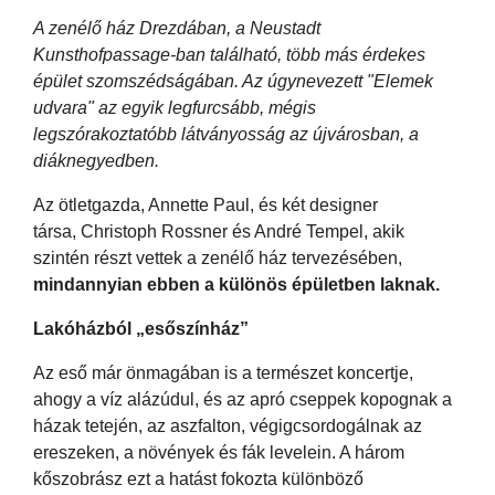
A zenélő ház Drezdában, a Neustadt
Kunsthofpassage-ban található, több más érdekes
épület szomszédságában. Az úgynevezett "Elemek
udvara" az egyik legfurcsább, mégis
legszórakoztatóbb látványosság az újvárosban, a
diáknegyedben.
Az ötletgazda, Annette Paul, és két designer
társa, Christoph Rossner és André Tempel, akik
szintén részt vettek a zenélő ház tervezésében,
mindannyian ebben a különös épületben laknak.
Lakóházból „esőszínház”
Az eső már önmagában is a természet koncertje,
ahogy a víz alázúdul, és az apró cseppek kopognak a
házak tetején, az aszfalton, végigcsordogálnak az
ereszeken, a növények és fák levelein. A három
kőszobrász ezt a hatást fokozta különböző