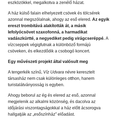
eszközökkel, megalkotva a zenélő házat.
A ház külső falain elhelyezett csövek és tölcsérek
azonnal megszólalnak, ahogy az eső elered.
Az egyik
ereszt trombitává alakították át, a másik
lefolyócsövet szaxofonná, a harmadikat
vadászkürtté, a negyediket pedig virágcseréppé.
A
vízcseppek végigfutnak a különböző formájú
csöveken, és elkezdődik a csobogó koncert.
Egy művészeti projekt által valósult meg
A tengerkék színű,
Víz Udvara
névre keresztelt
társasház nem csak különleges otthon, hanem
turistalátványosság is egyben.
Ahogy beborul az ég és elered az eső, azonnal
megjelenik az alkalmi közönség, és dacolva az
időjárási viszontagságokkal a ház előtt ácsorogva
hallgatják az „esőszínház” előadást.