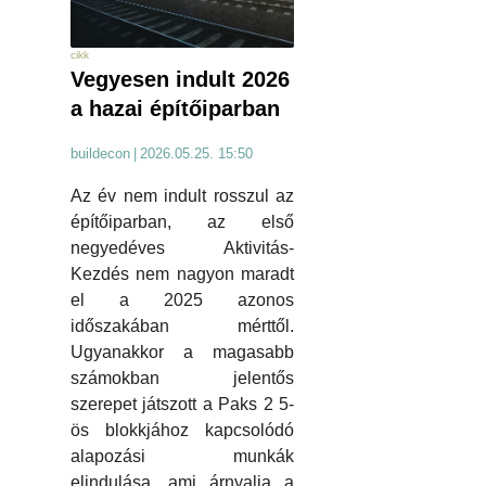
cikk
Vegyesen indult 2026
a hazai építőiparban
buildecon
|
2026.05.25. 15:50
Az év nem indult rosszul az
építőiparban, az első
negyedéves Aktivitás-
Kezdés nem nagyon maradt
el a 2025 azonos
időszakában mérttől.
Ugyanakkor a magasabb
számokban jelentős
szerepet játszott a Paks 2 5-
ös blokkjához kapcsolódó
alapozási munkák
elindulása, ami árnyalja a