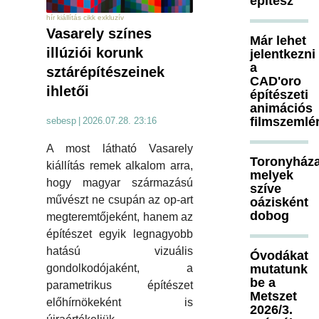
építész
hír kiállítás cikk exkluzív
Vasarely színes
Már lehet
illúziói korunk
jelentkezni
a
sztárépítészeinek
CAD'oro
ihletői
építészeti
animációs
filmszemlé
sebesp
|
2026.07.28. 23:16
A most látható Vasarely
Toronyháza
kiállítás remek alkalom arra,
melyek
hogy magyar származású
szíve
művészt ne csupán az op-art
oázisként
dobog
megteremtőjeként, hanem az
építészet egyik legnagyobb
hatású vizuális
Óvodákat
mutatunk
gondolkodójaként, a
be a
parametrikus építészet
Metszet
előhírnökeként is
2026/3.