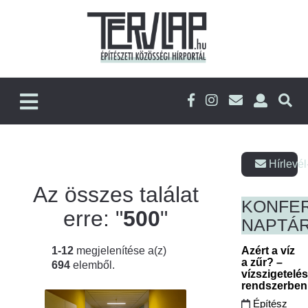
Hírlevél
Az összes találat
KONFE
erre: "
500
"
NAPTÁ
1-12
megjelenítése a(z)
Azért a víz
a zűr? –
694
elemből.
vízszigetelé
rendszerbe
Építész