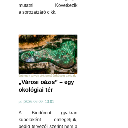
mutatni. Következik
a sorozatzáró cikk.
épületek tervek cikk belsőépítészet exkluzív
„Városi oázis” – egy
ökológiai tér
pt
|
2026.06.09. 13:01
A Biodómot gyakran
kupolaként emlegetjük,
pedig tervezői szerint nem a