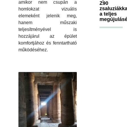
amikor nem csupán a
Z90
zsaluziákka
homlokzat vizuális
a teljes
elemeként jelenik meg,
megújulásé
hanem műszaki
teljesítményével is
hozzájárul az épület
komfortjához és fenntartható
működéséhez.