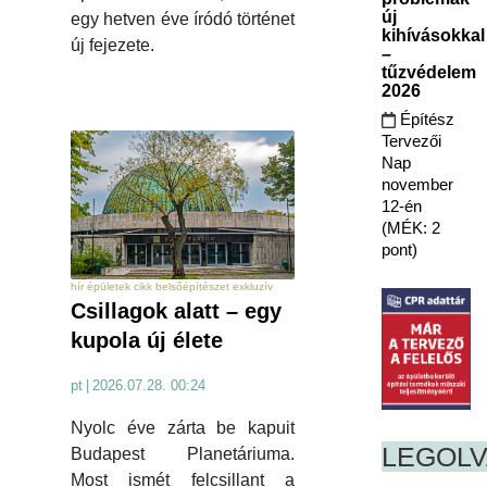
új
egy hetven éve íródó történet
kihívásokkal
új fejezete.
–
tűzvédelem
2026
Építész
Tervezői
Nap
november
12-én
(MÉK: 2
pont)
hír épületek cikk belsőépítészet exkluzív
Csillagok alatt – egy
kupola új élete
pt
|
2026.07.28. 00:24
Nyolc éve zárta be kapuit
LEGOL
Budapest Planetáriuma.
Most ismét felcsillant a