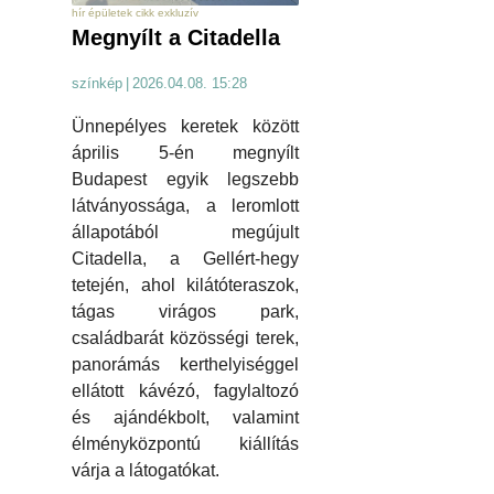
hír épületek cikk exkluzív
Megnyílt a Citadella
színkép
|
2026.04.08. 15:28
Ünnepélyes keretek között
április 5-én megnyílt
Budapest egyik legszebb
látványossága, a leromlott
állapotából megújult
Citadella, a Gellért-hegy
tetején, ahol kilátóteraszok,
tágas virágos park,
családbarát közösségi terek,
panorámás kerthelyiséggel
ellátott kávézó, fagylaltozó
és ajándékbolt, valamint
élményközpontú kiállítás
várja a látogatókat.