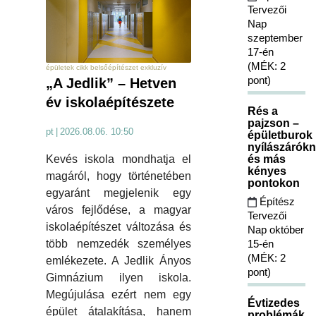
Tervezői
Nap
szeptember
17-én
(MÉK: 2
épületek cikk belsőépítészet exkluzív
pont)
„A Jedlik” – Hetven
év iskolaépítészete
Rés a
pajzson –
pt
|
2026.08.06. 10:50
épületburok
nyílászárókn
Kevés iskola mondhatja el
és más
kényes
magáról, hogy történetében
pontokon
egyaránt megjelenik egy
Építész
város fejlődése, a magyar
Tervezői
iskolaépítészet változása és
Nap október
több nemzedék személyes
15-én
(MÉK: 2
emlékezete. A Jedlik Ányos
pont)
Gimnázium ilyen iskola.
Megújulása ezért nem egy
Évtizedes
épület átalakítása, hanem
problémák