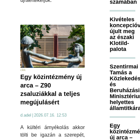
újraértékeljük.
számában
Kivételes
koncepcióv
újult meg
az északi
Klotild-
palota
Szentirmai
cikk
Tamás a
Egy közintézmény új
Közlekedés
és
arca – Z90
Beruházási
zsaluziákkal a teljes
Minisztéri
megújulásért
helyettes
államtitkár
d.adel
|
2026.07.16. 12:53
Egy
A kültéri árnyékolás akkor
közintézm
tölti be igazán a szerepét,
új arca –