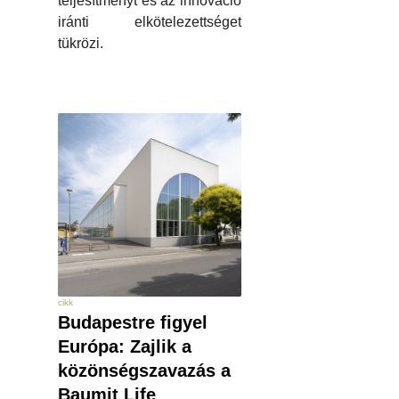
teljesítményt és az innováció
iránti elkötelezettséget
tükrözi.
cikk
Budapestre figyel
Európa: Zajlik a
közönségszavazás a
Baumit Life