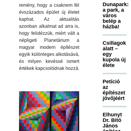
Dunapark:
remény, hogy a csaknem fél
a park, a
évszázados épület új életet
város
kaphat. Az aktualitás
belép a
házba!
azonban alkalmat ad arra is,
hogy felidézzük, miért vált a
népligeti Planetárium a
Csillagok
magyar modern építészet
alatt –
egy
egyik különleges alkotásává,
kupola új
és milyen kevéssé ismert
élete
értékek kapcsolódnak hozzá.
Petíció
az
építészet
jövőjéért
Elhunyt
Dr. Bitó
János