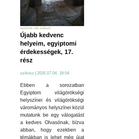
épületek cikk exkluzív
Újabb kedvenc
helyeim, egyiptomi
érdekességek, 17.
rész
szikrisz
|
2026.07.04. 18:04
Ebben a sorozatban
Egyiptom világörökségi
helyszínei és világörökségi
várományos helyszínei közül
mutatunk be egy válogatást
a kedves Olvasónak, bízva
abban, hogy ezekben a
témákban is lehet még újat