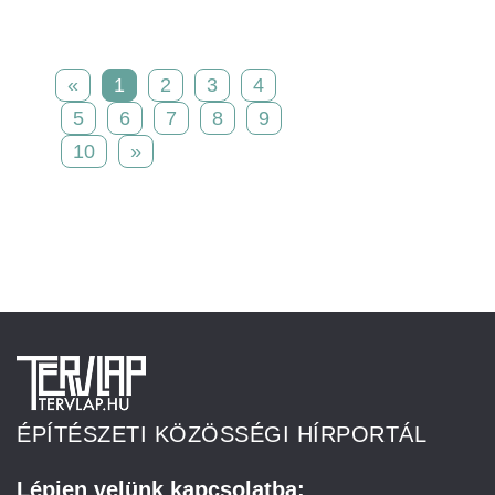
«
1
2
3
4
5
6
7
8
9
10
»
ÉPÍTÉSZETI KÖZÖSSÉGI HÍRPORTÁL
Lépjen velünk kapcsolatba: