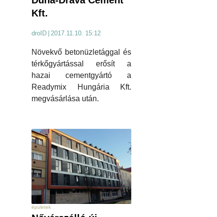
Duna-Dráva Cement
Kft.
droID
|
2017.11.10. 15:12
Növekvő betonüzletággal és
térkőgyártással erősít a
hazai cementgyártó a
Readymix Hungária Kft.
megvásárlása után.
épületek