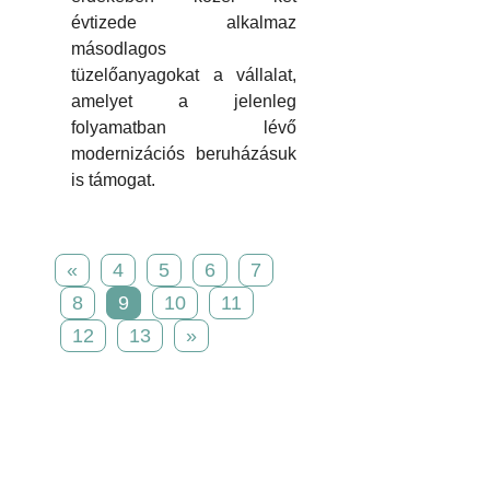
évtizede alkalmaz
másodlagos
tüzelőanyagokat a vállalat,
amelyet a jelenleg
folyamatban lévő
modernizációs beruházásuk
is támogat.
«
4
5
6
7
8
9
10
11
12
13
»