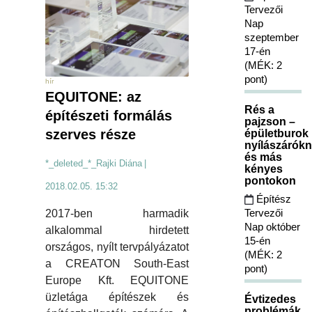
Tervezői
Nap
szeptember
17-én
(MÉK: 2
pont)
hír
EQUITONE: az
Rés a
építészeti formálás
pajzson –
szerves része
épületburok
nyílászárókn
és más
*_deleted_*_Rajki Diána
|
kényes
pontokon
2018.02.05. 15:32
Építész
Tervezői
2017-ben harmadik
Nap október
alkalommal hirdetett
15-én
országos, nyílt tervpályázatot
(MÉK: 2
a CREATON South-East
pont)
Europe Kft. EQUITONE
üzletága építészek és
Évtizedes
problémák