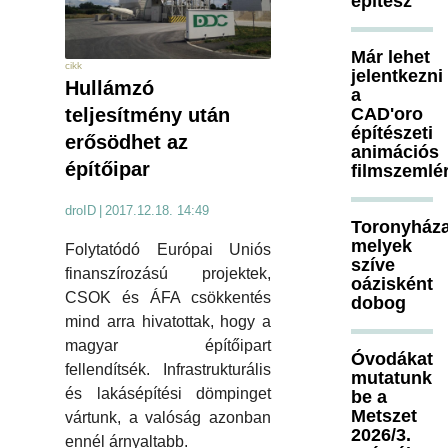
építész
Már lehet
cikk
jelentkezni
Hullámzó
a
CAD'oro
teljesítmény után
építészeti
erősödhet az
animációs
építőipar
filmszemlé
droID
|
2017.12.18. 14:49
Toronyháza
melyek
Folytatódó Európai Uniós
szíve
finanszírozású projektek,
oázisként
CSOK és ÁFA csökkentés
dobog
mind arra hivatottak, hogy a
magyar építőipart
Óvodákat
fellendítsék. Infrastrukturális
mutatunk
és lakásépítési dömpinget
be a
Metszet
vártunk, a valóság azonban
2026/3.
ennél árnyaltabb.