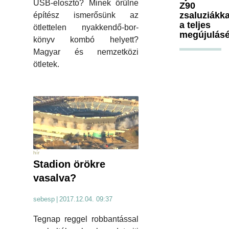
USB-elosztó? Minek örülne
Z90
zsaluziákka
építész ismerősünk az
a teljes
ötlettelen nyakkendő-bor-
megújulásé
könyv kombó helyett?
Magyar és nemzetközi
ötletek.
hír
Stadion örökre
vasalva?
sebesp
|
2017.12.04. 09:37
Tegnap reggel robbantással