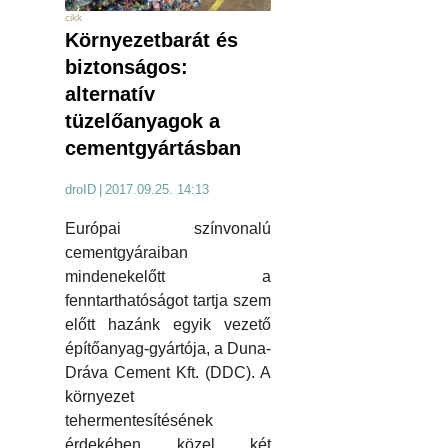
cikk
Környezetbarát és
biztonságos:
alternatív
tüzelőanyagok a
cementgyártásban
droID
|
2017.09.25. 14:13
Európai színvonalú
cementgyáraiban
mindenekelőtt a
fenntarthatóságot tartja szem
előtt hazánk egyik vezető
építőanyag-gyártója, a Duna-
Dráva Cement Kft. (DDC). A
környezet
tehermentesítésének
érdekében közel két