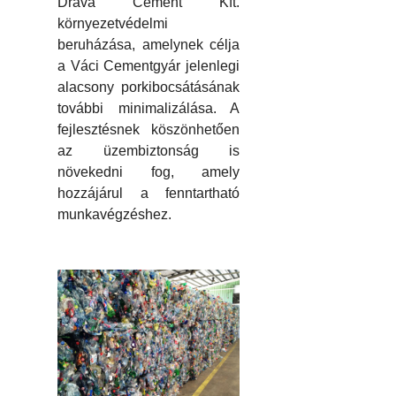
Dráva Cement Kft.
környezetvédelmi
beruházása, amelynek célja
a Váci Cementgyár jelenlegi
alacsony porkibocsátásának
további minimalizálása. A
fejlesztésnek köszönhetően
az üzembiztonság is
növekedni fog, amely
hozzájárul a fenntartható
munkavégzéshez.