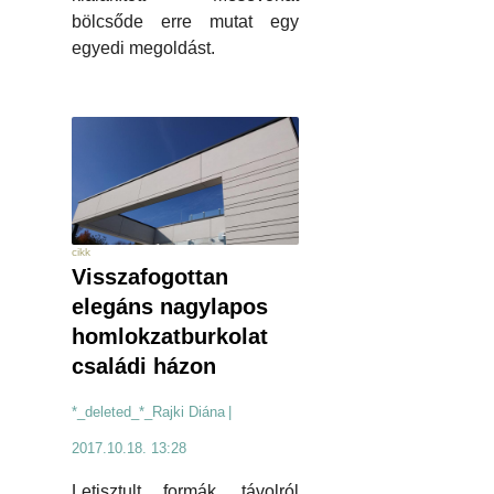
bölcsőde erre mutat egy
egyedi megoldást.
cikk
Visszafogottan
elegáns nagylapos
homlokzatburkolat
családi házon
*_deleted_*_Rajki Diána
|
2017.10.18. 13:28
Letisztult formák, távolról