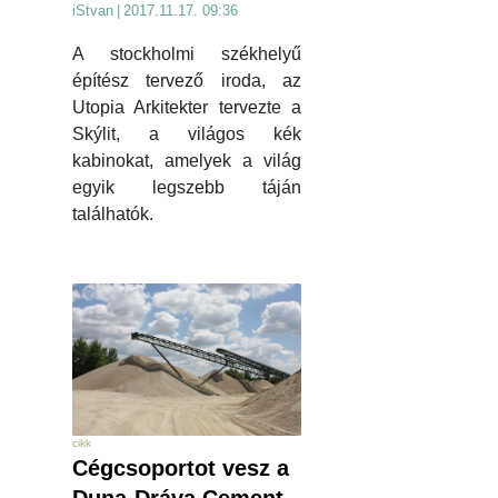
iStvan
|
2017.11.17. 09:36
A stockholmi székhelyű
építész tervező iroda, az
Utopia Arkitekter tervezte a
Skýlit, a világos kék
kabinokat, amelyek a világ
egyik legszebb táján
találhatók.
cikk
Cégcsoportot vesz a