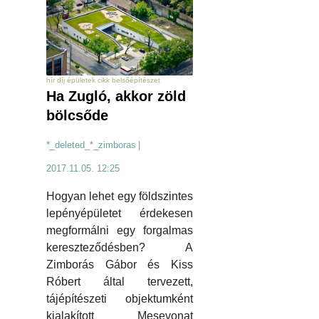
hír díj épületek cikk belsőépítészet
Ha Zugló, akkor zöld
bölcsőde
*_deleted_*_zimboras
|
2017.11.05. 12:25
Hogyan lehet egy földszintes
lepényépületet érdekesen
megformálni egy forgalmas
kereszteződésben? A
Zimborás Gábor és Kiss
Róbert által tervezett,
tájépítészeti objektumként
kialakított Mesevonat