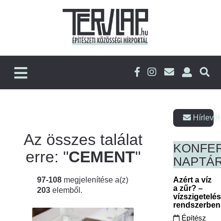
Hírlevél
Az összes találat
KONFE
erre: "
CEMENT
"
NAPTÁ
97-108
megjelenítése a(z)
Azért a víz
a zűr? –
203
elemből.
vízszigetelé
rendszerbe
Építész