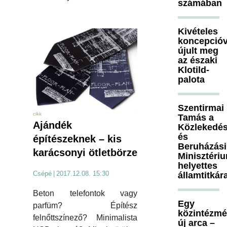
számában
Kivételes
koncepcióv
újult meg
az északi
Klotild-
palota
Szentirmai
cikk
Tamás a
Ajándék
Közlekedés
és
építészeknek – kis
Beruházási
karácsonyi ötletbörze
Minisztéri
helyettes
Csépé
|
2017.12.08. 15:30
államtitkár
Beton telefontok vagy
Egy
parfüm? Építész
közintézm
felnőttszínező? Minimalista
új arca –