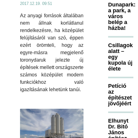
2017.12.19. 09:51
Dunapark:
a park, a
Az anyagi források általában
város
belép a
nem állnak korlátlanul
házba!
rendelkezésre, ha középület
felújításáról van szó, éppen
Csillagok
ezért örömteli, hogy az
alatt –
egyre-másra megjelenő
egy
toronydaruk jelezte új
kupola új
építések mellett országszerte
élete
számos középület modern
funkciókhoz való
Petíció
igazításának lehetünk tanúi.
az
építészet
jövőjéért
Elhunyt
Dr. Bitó
János