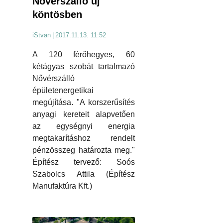
Nővérszálló új
köntösben
iStvan
|
2017.11.13. 11:52
A 120 férőhegyes, 60
kétágyas szobát tartalmazó
Nővérszálló
épületenergetikai
megújítása. "A korszerűsítés
anyagi kereteit alapvetően
az egységnyi energia
megtakarításhoz rendelt
pénzösszeg határozta meg."
Építész tervező: Soós
Szabolcs Attila (Építész
Manufaktúra Kft.)