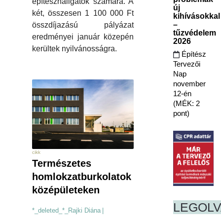
építészhallgatók számára. A
új
két, összesen 1 100 000 Ft
kihívásokkal
–
összdíjazású pályázat
tűzvédelem
eredményei január közepén
2026
kerültek nyilvánosságra.
Építész
Tervezői
Nap
november
12-én
(MÉK: 2
pont)
cikk
Természetes
homlokzatburkolatok
középületeken
LEGOL
*_deleted_*_Rajki Diána
|