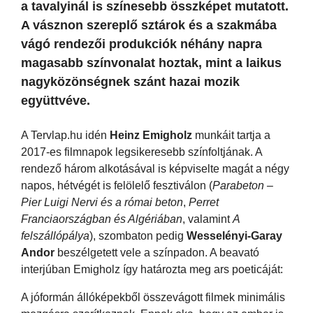
a tavalyinál is színesebb összképet mutatott.
A vásznon szereplő sztárok és a szakmába
vágó rendezői produkciók néhány napra
magasabb színvonalat hoztak, mint a laikus
nagyközönségnek szánt hazai mozik
együttvéve.
A Tervlap.hu idén
Heinz Emigholz
munkáit tartja a
2017-es filmnapok legsikeresebb színfoltjának. A
rendező három alkotásával is képviselte magát a négy
napos, hétvégét is felölelő fesztiválon (
Parabeton –
Pier Luigi Nervi és a római beton
,
Perret
Franciaországban és Algériában
, valamint
A
felszállópálya
), szombaton pedig
Wesselényi-Garay
Andor
beszélgetett vele a színpadon. A beavató
interjúban Emigholz így határozta meg ars poeticáját:
A jóformán állóképekből összevágott filmek minimális