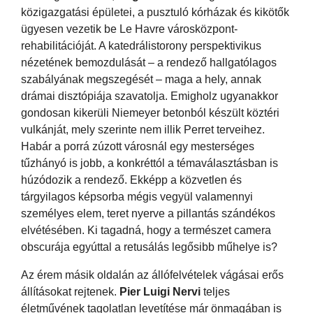
közigazgatási épületei, a pusztuló kórházak és kikötők
ügyesen vezetik be Le Havre városközpont-
rehabilitációját. A katedrálistorony perspektivikus
nézetének bemozdulását – a rendező hallgatólagos
szabályának megszegését – maga a hely, annak
drámai disztópiája szavatolja. Emigholz ugyanakkor
gondosan kikerüli Niemeyer betonból készült köztéri
vulkánját, mely szerinte nem illik Perret terveihez.
Habár a porrá zúzott városnál egy mesterséges
tűzhányó is jobb, a konkréttól a témaválasztásban is
húzódozik a rendező. Ekképp a közvetlen és
tárgyilagos képsorba mégis vegyül valamennyi
személyes elem, teret nyerve a pillantás szándékos
elvétésében. Ki tagadná, hogy a természet camera
obscurája egyúttal a retusálás legősibb műhelye is?
Az érem másik oldalán az állófelvételek vágásai erős
állításokat rejtenek.
Pier Luigi Nervi
teljes
életművének tagolatlan levetítése már önmagában is