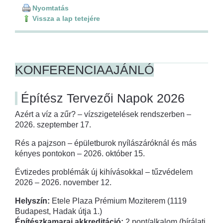
Nyomtatás
Vissza a lap tetejére
KONFERENCIAAJÁNLÓ
Építész Tervezői Napok 2026
Azért a víz a zűr? – vízszigetelések rendszerben –
2026. szeptember 17.
Rés a pajzson – épületburok nyílászáróknál és más
kényes pontokon – 2026. október 15.
Évtizedes problémák új kihívásokkal – tűzvédelem
2026 – 2026. november 12.
Helyszín:
Etele Plaza Prémium Moziterem (1119
Budapest, Hadak útja 1.)
Építészkamarai akkreditáció:
2 pont/alkalom (bírálati