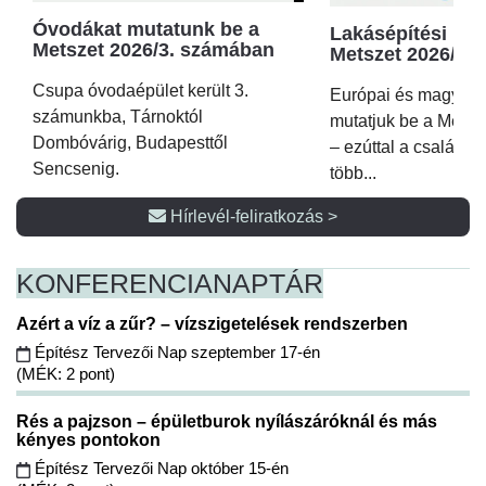
Óvodákat mutatunk be a
Lakásépítési kör
Metszet 2026/3. számában
Metszet 2026/2.
Csupa óvodaépület került 3.
Európai és magyar p
számunkba, Tárnoktól
mutatjuk be a Metsz
Dombóvárig, Budapesttől
– ezúttal a családi 
Sencsenig.
több...
Hírlevél-feliratkozás >
KONFERENCIA
NAPTÁR
Azért a víz a zűr? – vízszigetelések rendszerben
Építész Tervezői Nap szeptember 17-én
(MÉK: 2 pont)
Rés a pajzson – épületburok nyílászáróknál és más
kényes pontokon
Építész Tervezői Nap október 15-én