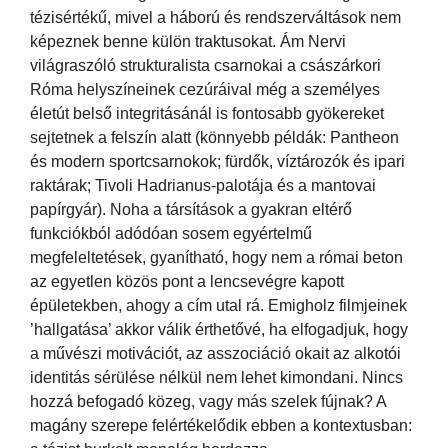
tézisértékű, mivel a háború és rendszerváltások nem
képeznek benne külön traktusokat. Ám Nervi
világraszóló strukturalista csarnokai a császárkori
Róma helyszíneinek cezúráival még a személyes
életút belső integritásánál is fontosabb gyökereket
sejtetnek a felszín alatt (könnyebb példák: Pantheon
és modern sportcsarnokok; fürdők, víztározók és ipari
raktárak; Tivoli Hadrianus-palotája és a mantovai
papírgyár). Noha a társítások a gyakran eltérő
funkciókból adódóan sosem egyértelmű
megfeleltetések, gyanítható, hogy nem a római beton
az egyetlen közös pont a lencsevégre kapott
épületekben, ahogy a cím utal rá. Emigholz filmjeinek
’hallgatása’ akkor válik érthetővé, ha elfogadjuk, hogy
a művészi motivációt, az asszociáció okait az alkotói
identitás sérülése nélkül nem lehet kimondani. Nincs
hozzá befogadó közeg, vagy más szelek fújnak? A
magány szerepe felértékelődik ebben a kontextusban: