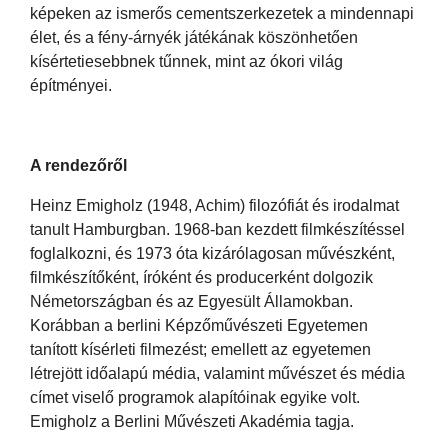
képeken az ismerős cementszerkezetek a mindennapi
élet, és a fény-árnyék játékának köszönhetően
kísértetiesebbnek tűnnek, mint az ókori világ
építményei.
A rendezőről
Heinz Emigholz (1948, Achim) filozófiát és irodalmat
tanult Hamburgban. 1968-ban kezdett filmkészítéssel
foglalkozni, és 1973 óta kizárólagosan művészként,
filmkészítőként, íróként és producerként dolgozik
Németországban és az Egyesült Államokban.
Korábban a berlini Képzőművészeti Egyetemen
tanított kísérleti filmezést; emellett az egyetemen
létrejött időalapú média, valamint művészet és média
címet viselő programok alapítóinak egyike volt.
Emigholz a Berlini Művészeti Akadémia tagja.