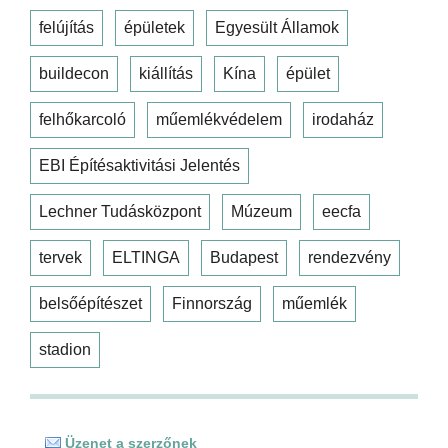
felújítás
épületek
Egyesült Államok
buildecon
kiállítás
Kína
épület
felhőkarcoló
műemlékvédelem
irodaház
EBI Építésaktivitási Jelentés
Lechner Tudásközpont
Múzeum
eecfa
tervek
ELTINGA
Budapest
rendezvény
belsőépítészet
Finnország
műemlék
stadion
Üzenet a szerzőnek