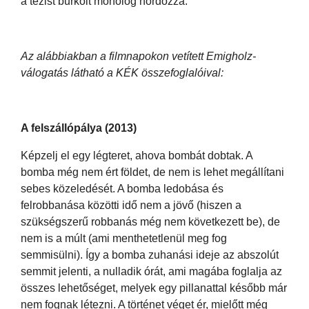
a tézist burkolt monológ hordozza.
Az alábbiakban a filmnapokon vetített Emigholz-
válogatás látható a KÉK összefoglalóival:
A felszállópálya (2013)
Képzelj el egy légteret, ahova bombát dobtak. A
bomba még nem ért földet, de nem is lehet megállítani
sebes közeledését. A bomba ledobása és
felrobbanása közötti idő nem a jövő (hiszen a
szükségszerű robbanás még nem következett be), de
nem is a múlt (ami menthetetlenül meg fog
semmisülni). Így a bomba zuhanási ideje az abszolút
semmit jelenti, a nulladik órát, ami magába foglalja az
összes lehetőséget, melyek egy pillanattal később már
nem fognak létezni. A történet véget ér, mielőtt még