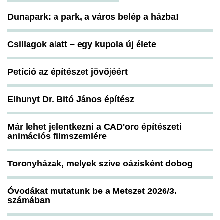
Dunapark: a park, a város belép a házba!
Csillagok alatt – egy kupola új élete
Petíció az építészet jövőjéért
Elhunyt Dr. Bitó János építész
Már lehet jelentkezni a CAD'oro építészeti
animációs filmszemlére
Toronyházak, melyek szíve oázisként dobog
Óvodákat mutatunk be a Metszet 2026/3.
számában