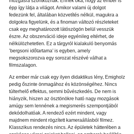
mozgásra szorítkoznak. Ennek oka, hogy az ember is
épp így látja a világot. Amikor valami új dolgot
fedezünk fel, általában közvetítés nélkül, magukra a
dolgokra figyelünk, és a finoman változó részleteket
csak egy meghatározott látószögön belül vesszük
észre. Az obszerváció ideje egyénileg eltérhet, de
nélkülözhetetlen. Ez a tárgyról kialakuló benyomás
’bergsoni időtartama’ is egyben, amely
megsokszorozva egy sorozat részévé válhat a
filmszalagon.
Az ember már csak egy ilyen didaktikus lény, Emigholz
pedig őszinte önmagához és közönségéhez. Nincs
túlterhelő effektus, semmi bűvészkedés. De nem is
hiányzik, hiszen az ösztönökre ható nagy mozgások
amúgy sem lennének a megismerés szempontjából
dekódolhatóak. A rendező ezért mindent, vagy
majdnem mindent rögzített kameraállásból filmez.
Klasszikus rendezés nincs. Az épületek hátterében a