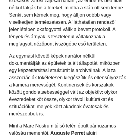
szokásos városi zajokat hallani, az emberek beállítás
nélkül lakják be a tereket, mintha a stáb ott sem lenne.
Senkit sem kérnek meg, hogy álljon odébb vagy
viselkedjen természetesen. A ’láthatatlan rendező’
jelenlétében okafogyottá válik a bevett protokoll. A
fények és árnyak is fesztelenül váltakoznak a
megfagyott nézőpont ívszögébe eső területen.
Az egymást követő képek narrátor nélkül
dokumentálják az épületek talált állapotát, miközben
egy képzettársítási struktúrát is archiválnak. A laza
asszociációk tökéletesen kiegészítik és ellensúlyozzák
a kamera merevségét. Kontinensek és korszakok
között gondolatsebességgel vált az objektív: olykor
évezredeket köt össze, olykor távoli kultúrákat és
szituációkat, melyek közt akadnak óvatosak és
merészebbek is.
Mint a Mare Nostrum túlsó felén épült párhuzamos
valóság mementói,
Auguste Perret
algíri