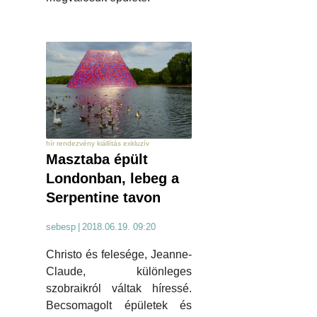
hír rendezvény kiállítás exkluzív
Masztaba épült
Londonban, lebeg a
Serpentine tavon
sebesp
|
2018.06.19. 09:20
Christo és felesége, Jeanne-
Claude, különleges
szobraikról váltak híressé.
Becsomagolt épületek és