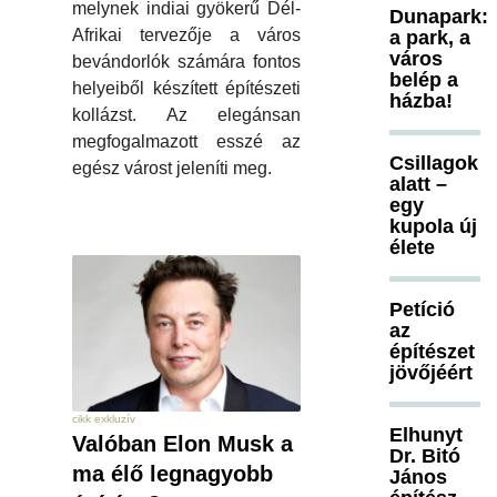
melynek indiai gyökerű Dél-
Dunapark:
Afrikai tervezője a város
a park, a
város
bevándorlók számára fontos
belép a
helyeiből készített építészeti
házba!
kollázst. Az elegánsan
megfogalmazott esszé az
Csillagok
egész várost jeleníti meg.
alatt –
egy
kupola új
élete
Petíció
az
építészet
jövőjéért
cikk exkluzív
Elhunyt
Valóban Elon Musk a
Dr. Bitó
ma élő legnagyobb
János