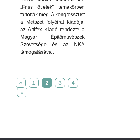
„Friss ötletek” témakörben
tartották meg. A kongresszust
a Metszet folyóirat kiadója,
az Artifex Kiadó rendezte a
Magyar Építőművészek
Szövetsége és az NKA
támogatásával.
«
1
2
3
4
»