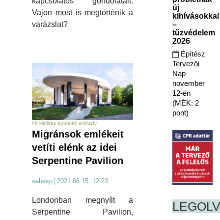
kapcsolatos gondolatait.
új
Vajon most is megtörténik a
kihívásokkal
–
varázslat?
tűzvédelem
2026
Építész
Tervezői
Nap
november
12-én
(MÉK: 2
pont)
hír kiállítás épületek exkluzív
Migránsok emlékeit
vetíti elénk az idei
Serpentine Pavilion
sebesp
|
2021.06.15. 12:23
Londonban megnyílt a
LEGOL
Serpentine Pavilion,