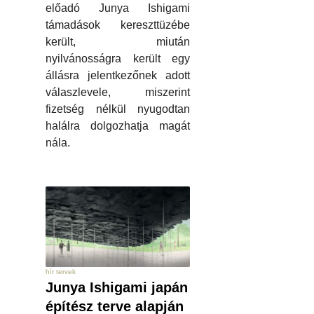
előadó Junya Ishigami
támadások kereszttüzébe
került, miután
nyilvánosságra került egy
állásra jelentkezőnek adott
válaszlevele, miszerint
fizetség nélkül nyugodtan
halálra dolgozhatja magát
nála.
hír tervek
Junya Ishigami japán
építész terve alapján