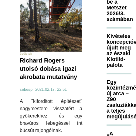
be a
Metszet
2026/3.
számában
Kivételes
koncepcióv
újult meg
az északi
épületek
Klotild-
Richard Rogers
palota
utolsó dobása igazi
akrobata mutatvány
Egy
közintézm
sebesp
|
2021.02.17. 22:51
új arca –
Z90
A "kifordított építészet"
zsaluziákka
nagymestere visszatért a
a teljes
gyökerekhez, és egy
megújulásé
bravúros lebegéssel int
búcsút rajongóinak.
„A