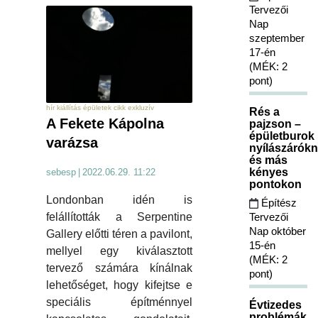
Tervezői
Nap
szeptember
17-én
(MÉK: 2
pont)
hír kiállítás épületek cikk exkluzív
Rés a
A Fekete Kápolna
pajzson –
épületburok
varázsa
nyílászárókn
és más
kényes
sebesp
|
2022.06.29. 11:22
pontokon
Londonban idén is
Építész
Tervezői
felállították a Serpentine
Nap október
Gallery előtti téren a pavilont,
15-én
mellyel egy kiválasztott
(MÉK: 2
tervező számára kínálnak
pont)
lehetőséget, hogy kifejtse e
speciális építménnyel
Évtizedes
problémák