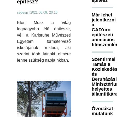
építész
építész?
sebesp
|
2021.06.09. 20:15
Már lehet
jelentkezni
Elon Musk a világ
a
legnagyobb élő építésze,
CAD'oro
építészeti
véli a Karlsruhe Művészeti
animációs
Egyetem formatervező
filmszemlé
iskolájának rektora, aki
szerint több látnoki elmére
Szentirmai
lenne szükség napjainkban.
Tamás a
Közlekedés
és
Beruházási
Minisztéri
helyettes
államtitkár
Óvodákat
mutatunk