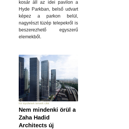
kosár áll az idei pavilon a
Hyde Parkban, belső udvart
képez a parkon belül,
nagyrészt tüzép telepekről is
beszerezhető egyszerű
elemekből.
hír épületek tervek cikk
Nem mindenki örül a
Zaha Hadid
Architects új