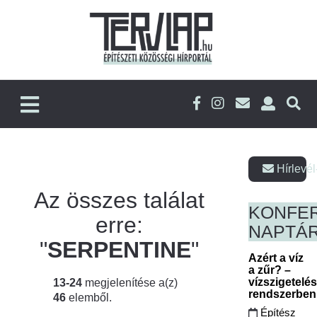
Hírlevél
Az összes találat
KONFE
erre:
NAPTÁ
"
SERPENTINE
"
Azért a víz
a zűr? –
vízszigetelé
13-24
megjelenítése a(z)
rendszerbe
46
elemből.
Építész