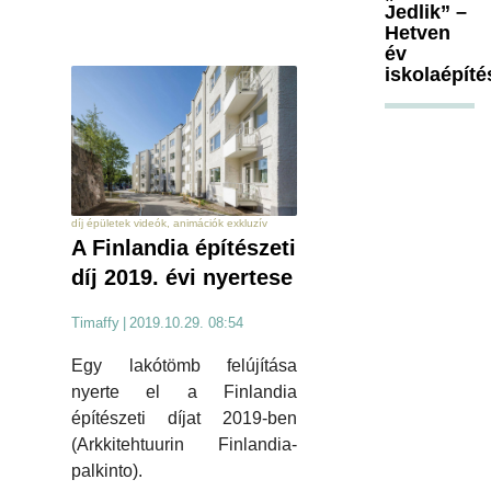
Jedlik” –
Hetven
év
iskolaépíté
díj épületek videók, animációk exkluzív
A Finlandia építészeti
díj 2019. évi nyertese
Timaffy
|
2019.10.29. 08:54
Egy lakótömb felújítása
nyerte el a Finlandia
építészeti díjat 2019-ben
(Arkkitehtuurin Finlandia-
palkinto).