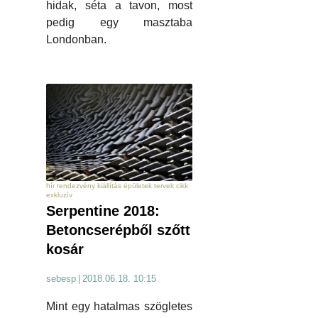
hidak, séta a tavon, most
pedig egy masztaba
Londonban.
hír rendezvény kiállítás épületek tervek cikk
exkluzív
Serpentine 2018:
Betoncserépből szőtt
kosár
sebesp
|
2018.06.18. 10:15
Mint egy hatalmas szögletes