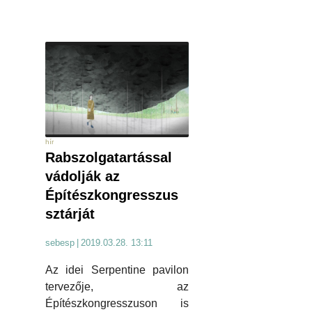
hír
Rabszolgatartással
vádolják az
Építészkongresszus
sztárját
sebesp
|
2019.03.28. 13:11
Az idei Serpentine pavilon
tervezője, az
Építészkongresszuson is