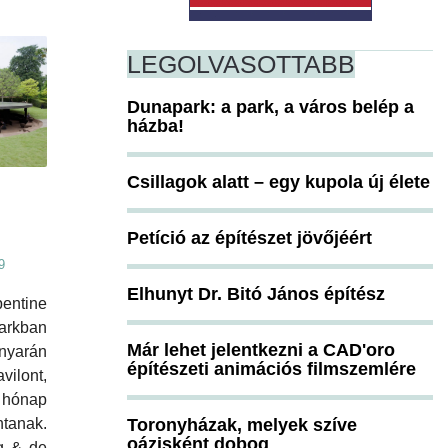
LEGOLVASOTTABB
Dunapark: a park, a város belép a
házba!
Csillagok alatt – egy kupola új élete
Petíció az építészet jövőjéért
9
Elhunyt Dr. Bitó János építész
ntine
arkban
Már lehet jelentkezni a CAD'oro
arán
építészeti animációs filmszemlére
ilont,
hónap
Toronyházak, melyek szíve
ntanak.
oázisként dobog
g & de