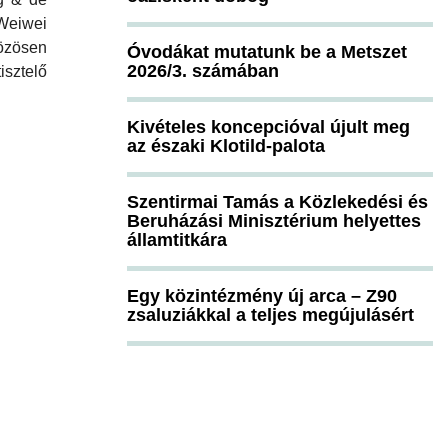
Weiwei
özösen
Óvodákat mutatunk be a Metszet
2026/3. számában
ztelő
Kivételes koncepcióval újult meg
az északi Klotild-palota
Szentirmai Tamás a Közlekedési és
Beruházási Minisztérium helyettes
államtitkára
Egy közintézmény új arca – Z90
zsaluziákkal a teljes megújulásért