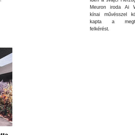
Meuron iroda Ai 
kínai művésszel k
kapta a megtis
felkérést.
tta