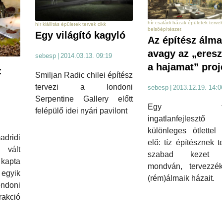
hír családi házak épületek tervek
hír kiállítás épületek tervek cikk
belsőépítészet
Egy világító kagyló
Az építész álma
avagy az „eresz
sebesp
|
2014.03.13. 09:19
a hajamat” proj
:
Smiljan Radic chilei építész
tervezi a londoni
sebesp
|
2013.12.19. 14:0
Serpentine Gallery előtt
Egy fran
felépülő idei nyári pavilont
ingatlanfejlesztő
különleges ötlettel 
adridi
elő: tíz építésznek t
é vált
szabad kezet a
 kapta
mondván, tervezz
egyik
(rém)álmaik házait.
ondoni
akció