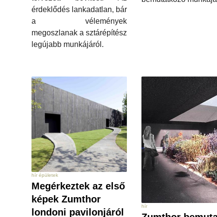
érdeklődés lankadatlan, bár
a vélemények
megoszlanak a sztárépítész
legújabb munkájáról.
hír épületek
Megérkeztek az első
képek Zumthor
hír
londoni pavilonjáról
Zumthor bemuta