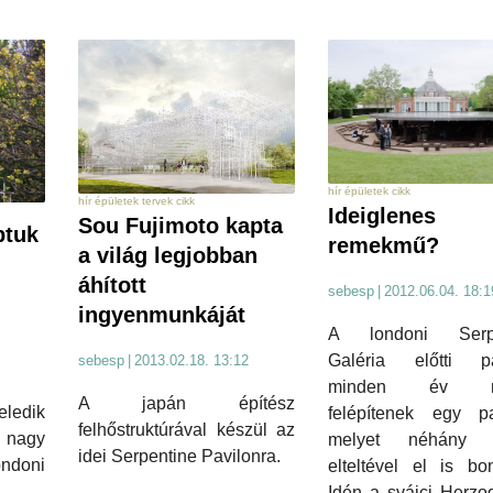
hír épületek cikk
hír épületek tervek cikk
Ideiglenes
Sou Fujimoto kapta
ptuk
remekmű?
a világ legjobban
áhított
sebesp
|
2012.06.04. 18:1
ingyenmunkáját
A londoni Serpe
Galéria előtti p
sebesp
|
2013.02.18. 13:12
minden év ny
A japán építész
ledik
felépítenek egy pav
felhőstruktúrával készül az
nagy
melyet néhány 
idei Serpentine Pavilonra.
ondoni
elteltével el is bo
.
Idén a svájci Herzo