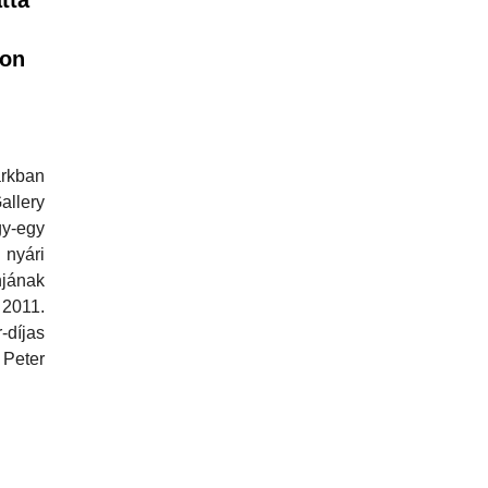
lon
rkban
llery
y-egy
 nyári
jának
2011.
r-díjas
Peter