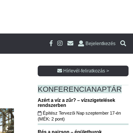
Bejelentkezés
Hírlevél-feliratkozás >
KONFERENCIA
NAPTÁR
Azért a víz a zűr? – vízszigetelések
rendszerben
Építész Tervezői Nap szeptember 17-én
(MÉK: 2 pont)
Rés a pajzson – épületburok