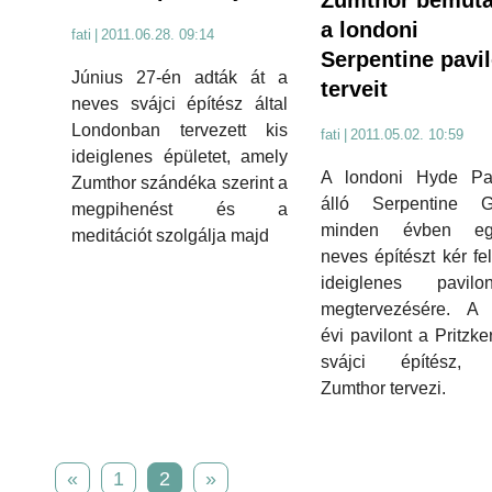
a londoni
fati
|
2011.06.28. 09:14
Serpentine pavi
Június 27-én adták át a
terveit
neves svájci építész által
Londonban tervezett kis
fati
|
2011.05.02. 10:59
ideiglenes épületet, amely
A londoni Hyde Pa
Zumthor szándéka szerint a
álló Serpentine Ga
megpihenést és a
minden évben eg
meditációt szolgálja majd
neves építészt kér fel
ideiglenes pavilon
megtervezésére. A 
évi pavilont a Pritzke
svájci építész, 
Zumthor tervezi.
«
1
2
»