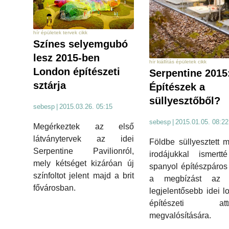
hír épületek tervek cikk
Színes selyemgubó
lesz 2015-ben
hír kiállítás épületek cikk
London építészeti
Serpentine 2015
sztárja
Építészek a
süllyesztőből?
sebesp
|
2015.03.26. 05:15
sebesp
|
2015.01.05. 08:22
Megérkeztek az első
látványtervek az idei
Földbe süllyesztett m
Serpentine Pavilionról,
irodájukkal ismertt
mely kétséget kizáróan új
spanyol építészpáros
színfoltot jelent majd a brit
a megbízást az 
fővárosban.
legjelentősebb idei l
építészeti attr
megvalósítására.