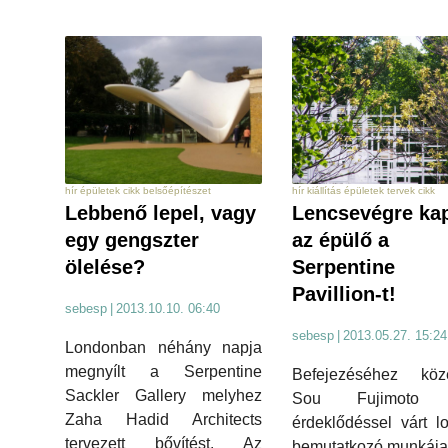
hír épületek cikk belsőépítészet
hír kiállítás épületek tervek cikk
Lebbenő lepel, vagy
Lencsevégre ka
egy gengszter
az épülő a
ölelése?
Serpentine
Pavillion-t!
sebesp
|
2013.10.10. 06:40
sebesp
|
2013.05.27. 15:24
Londonban néhány napja
megnyílt a Serpentine
Befejezéséhez köze
Sackler Gallery melyhez
Sou Fujimoto 
Zaha Hadid Architects
érdeklődéssel várt l
tervezett bővítést. Az
bemutatkozó munkája