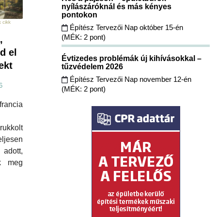
nyílászáróknál és más kényes
pontokon
 cikk
Építész Tervezői Nap október 15-én
(MÉK: 2 pont)
,
d el
Évtizedes problémák új kihívásokkal –
ekt
tűzvédelem 2026
Építész Tervezői Nap november 12-én
6
(MÉK: 2 pont)
cia
rukkolt
eljesen
dott,
ék meg