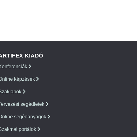
ARTIFEX KIADÓ
Konferenciák
Online képzések
Szaklapok
Tervezési segédletek
Online segédanyagok
Szakmai portálok