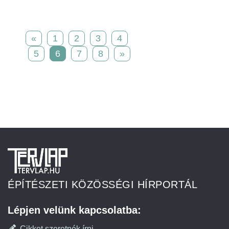
«
1
2
3
4
5
6
7
8
»
ÉPÍTÉSZETI KÖZÖSSÉGI HÍRPORTÁL
Lépjen velünk kapcsolatba:
Cikket szeretnék írni