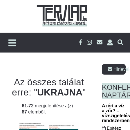
Hírlevél
Az összes találat
KONFE
erre: "
UKRAJNA
"
NAPTÁ
61-72
megjelenítése a(z)
Azért a víz
a zűr? –
87
elemből.
vízszigetelé
rendszerbe
Építész