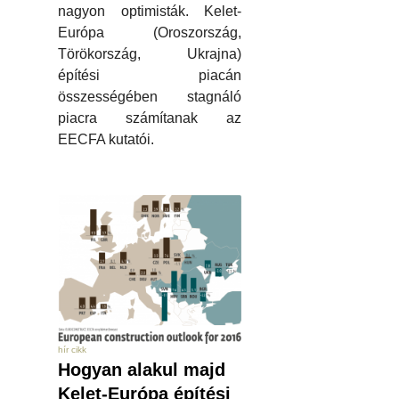
nagyon optimisták. Kelet-
Európa (Oroszország,
Törökország, Ukrajna)
építési piacán
összességében stagnáló
piacra számítanak az
EECFA kutatói.
hír cikk
Hogyan alakul majd
Kelet-Európa építési