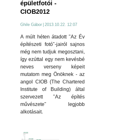
épületfotói -
CIOB2012
Ghile Gábor
|
2013.10.22. 12:07
A múlt héten átadott "Az Év
építészeti fotó"-jairól sajnos
még nem tudjuk megosztani,
így ezúttal egy nem kevésbé
neves verseny képeit
mutatom meg Önöknek - az
angol CIOB (The Chartered
Institute of Building) által
szervezett "Az építés
művészete" legjobb
alkotásait.