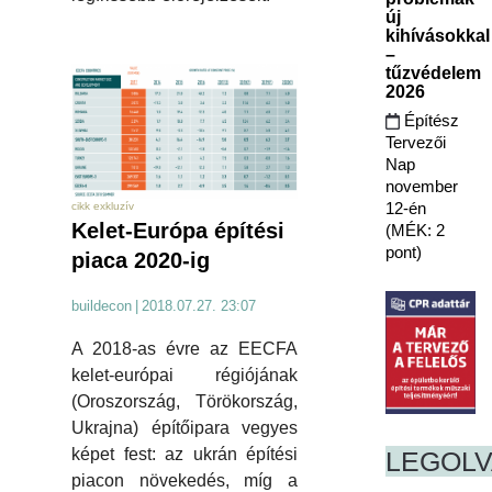
új
kihívásokkal
–
tűzvédelem
2026
Építész
Tervezői
Nap
november
12-én
cikk exkluzív
Kelet-Európa építési
(MÉK: 2
pont)
piaca 2020-ig
buildecon
|
2018.07.27. 23:07
A 2018-as évre az EECFA
kelet-európai régiójának
(Oroszország, Törökország,
Ukrajna) építőipara vegyes
képet fest: az ukrán építési
LEGOL
piacon növekedés, míg a