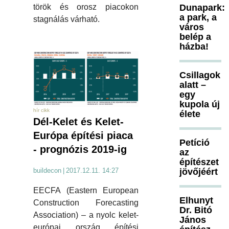
török és orosz piacokon
Dunapark:
a park, a
stagnálás várható.
város
belép a
házba!
Csillagok
alatt –
egy
kupola új
hír cikk
élete
Dél-Kelet és Kelet-
Európa építési piaca
Petíció
- prognózis 2019-ig
az
építészet
jövőjéért
buildecon
|
2017.12.11. 14:27
EECFA (Eastern European
Elhunyt
Construction Forecasting
Dr. Bitó
Association) – a nyolc kelet-
János
európai ország építési