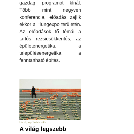
gazdag programot kínál.
Több mint negyven
konferencia, előadás zajlik
ekkor a Hungexpo területén.
Az előadások fő témái a
tartós rezsicsökkentés, az
épületenergetika, a
településenergetika, a
fenntartható építés.
hír díj épületek cikk
A világ legszebb