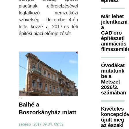
építész
piacának előrejelzésével
foglalkozó nemzetközi
Már lehet
szövetség – december 4-én
jelentkezni
tette közzé a 2017-es téli
a
CAD'oro
építési piaci előrejelzését.
építészeti
animációs
filmszemlé
Óvodákat
mutatunk
be a
Metszet
2026/3.
számában
hír
Balhé a
Kivételes
Boszorkányház miatt
koncepcióv
újult meg
sebesp
|
2017.09.04. 09:52
az északi