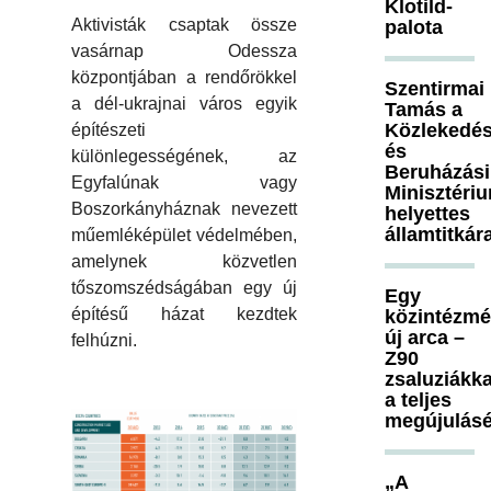
Klotild-
Aktivisták csaptak össze
palota
vasárnap Odessza
központjában a rendőrökkel
Szentirmai
a dél-ukrajnai város egyik
Tamás a
Közlekedés
építészeti
és
különlegességének, az
Beruházási
Egyfalúnak vagy
Minisztéri
Boszorkányháznak nevezett
helyettes
államtitkár
műemléképület védelmében,
amelynek közvetlen
tőszomszédságában egy új
Egy
építésű házat kezdtek
közintézm
új arca –
felhúzni.
Z90
zsaluziákka
a teljes
megújulásé
„A