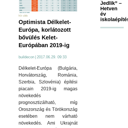
Jedlik” –
Hetven
év
hír cikk
iskolaépíté
Optimista Délkelet-
Európa, korlátozott
bővülés Kelet-
Európában 2019-ig
buildecon
|
2017.06.29. 09:33
Délkelet-Európa (Bulgária,
Horvátország, Románia,
Szerbia, Szlovénia) építési
piacain 2019-ig magas
növekedés
prognosztizálható, míg
Oroszország és Törökország
esetében nem várható
növekedés. Ami Ukrajnát