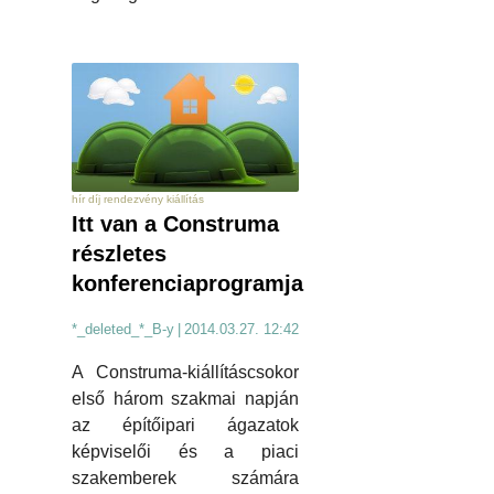
hír díj rendezvény kiállítás
Itt van a Construma
részletes
konferenciaprogramja
*_deleted_*_B-y
|
2014.03.27. 12:42
A Construma-kiállításcsokor
első három szakmai napján
az építőipari ágazatok
képviselői és a piaci
szakemberek számára