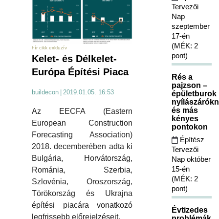
Tervezői
Nap
szeptember
17-én
(MÉK: 2
hír cikk exkluzív
pont)
Kelet- és Délkelet-
Európa Építési Piaca
Rés a
pajzson –
buildecon
|
2019.01.05. 16:53
épületburok
nyílászárókn
és más
Az EECFA (Eastern
kényes
European Construction
pontokon
Forecasting Association)
Építész
2018. decemberében adta ki
Tervezői
Bulgária, Horvátország,
Nap október
15-én
Románia, Szerbia,
(MÉK: 2
Szlovénia, Oroszország,
pont)
Törökország és Ukrajna
építési piacára vonatkozó
Évtizedes
legfrissebb előrejelzéseit.
problémák