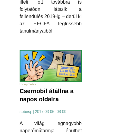
illeti, ott továbbra is
folytatódni látszik a
fellendülés 2019-ig – derül ki
az EECFA legfrissebb
tanulmányaiból.
hír épületek
Csernobil átállna a
napos oldalra
sebesp
|
2017.03.06. 08:09
A világ legnagyobb
naperőműfarmja épülhet