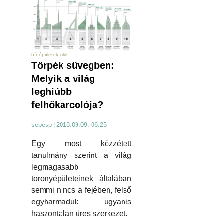
hír épületek cikk
Törpék süvegben:
Melyik a világ
leghiúbb
felhőkarcolója?
sebesp
|
2013.09.09. 06:25
Egy most közzétett
tanulmány szerint a világ
legmagasabb
toronyépületeinek általában
semmi nincs a fejében, felső
egyharmaduk ugyanis
haszontalan üres szerkezet.