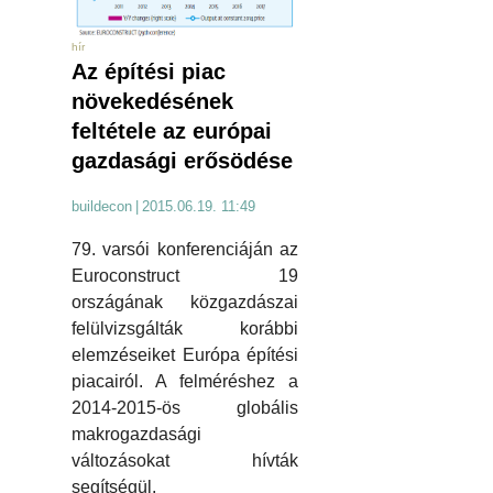
hír
Az építési piac
növekedésének
feltétele az európai
gazdasági erősödése
buildecon
|
2015.06.19. 11:49
79. varsói konferenciáján az
Euroconstruct 19
országának közgazdászai
felülvizsgálták korábbi
elemzéseiket Európa építési
piacairól. A felméréshez a
2014-2015-ös globális
makrogazdasági
változásokat hívták
segítségül.