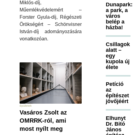
Miklós-díj,
Dunapark:
a park, a
Műemlékvédelemért –
város
Forster Gyula-díj, Régészeti
belép a
Örökségért – Schönvisner
házba!
István-díj adományozására
vonatkozóan.
Csillagok
alatt –
egy
kupola új
élete
Petíció
az
építészet
jövőjéért
épületek
Vasáros Zsolt az
Elhunyt
OMRRK-ról, ami
Dr. Bitó
most nyílt meg
János