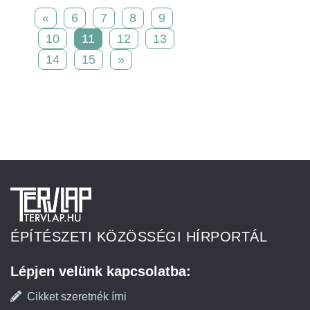
«
6
7
8
9
10
11
12
13
14
15
»
ÉPÍTÉSZETI KÖZÖSSÉGI HÍRPORTÁL
Lépjen velünk kapcsolatba:
Cikket szeretnék írni