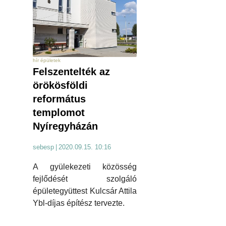
hír épületek
Felszentelték az
örökösföldi
református
templomot
Nyíregyházán
sebesp
|
2020.09.15. 10:16
A gyülekezeti közösség
fejlődését szolgáló
épületegyüttest Kulcsár Attila
Ybl-díjas építész tervezte.