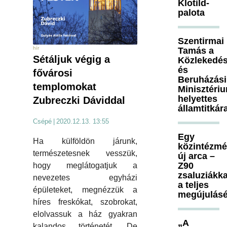
Klotild-
palota
Szentirmai
hír
Tamás a
Sétáljuk végig a
Közlekedés
és
fővárosi
Beruházási
templomokat
Minisztéri
helyettes
Zubreczki Dáviddal
államtitkár
Csépé
|
2020.12.13. 13:55
Egy
Ha külföldön járunk,
közintézm
természetesnek vesszük,
új arca –
Z90
hogy meglátogatjuk a
zsaluziákka
nevezetes egyházi
a teljes
épületeket, megnézzük a
megújulásé
híres freskókat, szobrokat,
elolvassuk a ház gyakran
„A
kalandos történetét. De