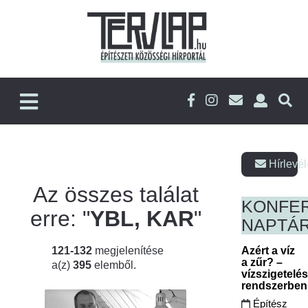
Hírlevél
Az összes találat
KONFE
erre: "
YBL, KAR
"
NAPTÁ
121-132
megjelenítése
Azért a víz
a zűr? –
a(z)
395
elemből.
vízszigetelé
rendszerbe
Építész