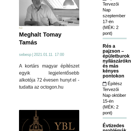
Tervezői
Nap
szeptember
17-én
(MÉK: 2
hír
pont)
Meghalt Tomay
Tamás
Rés a
pajzson –
sebesp
|
2021.01.11. 17:00
épületburok
nyílászárókn
A kortárs magyar építészet
és más
kényes
egyik legjelentősebb
pontokon
alkotója 72 évesen hunyt el -
Építész
tudatta az octogon.hu
Tervezői
Nap október
15-én
(MÉK: 2
pont)
Évtizedes
problémák