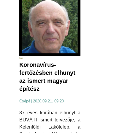
hír
Koronavírus-
fertőzésben elhunyt
az ismert magyar
építész
Csépé
|
2020.09.21. 09:20
87 éves korában elhunyt a
BUVÁTI ismert tervezője, a
Kelenföldi Lakótelep, a