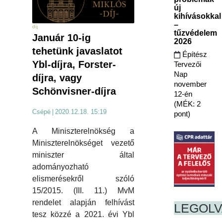
új
kihívásokkal
–
díj
tűzvédelem
Január 10-ig
2026
tehetünk javaslatot
Építész
Ybl-díjra, Forster-
Tervezői
Nap
díjra, vagy
november
Schönvisner-díjra
12-én
(MÉK: 2
Csépé
|
2020.12.18. 15:19
pont)
A Miniszterelnökség a
Miniszterelnökséget vezető
miniszter által
adományozható
elismerésekről szóló
15/2015. (III. 11.) MvM
rendelet alapján felhívást
LEGOL
tesz közzé a 2021. évi Ybl