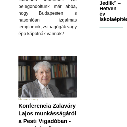
Jedlik” –
belegondoltunk már abba,
Hetven
hogy Budapesten is
év
iskolaépíté
hasonlóan izgalmas
templomok, zsinagógák vagy
épp kápolnák vannak?
hír rendezvény
Konferencia Zalaváry
Lajos munkásságáról
a Pesti Vigadóban -