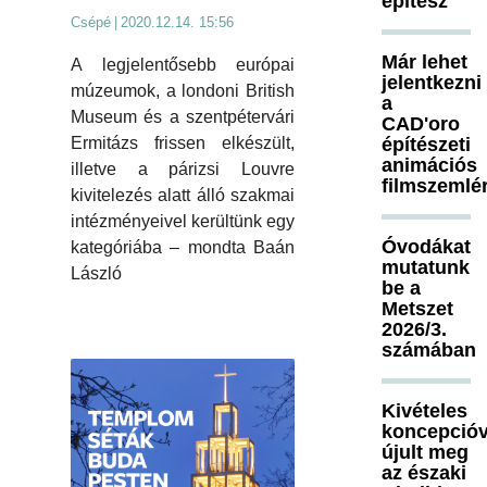
építész
Csépé
|
2020.12.14. 15:56
Már lehet
A legjelentősebb európai
jelentkezni
múzeumok, a londoni British
a
Museum és a szentpétervári
CAD'oro
építészeti
Ermitázs frissen elkészült,
animációs
illetve a párizsi Louvre
filmszemlé
kivitelezés alatt álló szakmai
intézményeivel kerültünk egy
Óvodákat
kategóriába – mondta Baán
mutatunk
László
be a
Metszet
2026/3.
számában
Kivételes
koncepcióv
újult meg
az északi