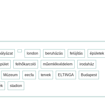
pályázat
london
beruházás
felújítás
épületek
pület
felhőkarcoló
műemlékvédelem
irodaház
Múzeum
eecfa
tervek
ELTINGA
Budapest
ék
stadion