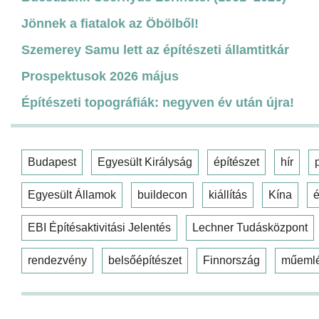
Jönnek a fiatalok az Öbölből!
Szemerey Samu lett az építészeti államtitkár
Prospektusok 2026 május
Építészeti topográfiák: negyven év után újra!
Budapest
Egyesült Királyság
építészet
hír
Egyesült Államok
buildecon
kiállítás
Kína
é
EBI Építésaktivitási Jelentés
Lechner Tudásközpont
rendezvény
belsőépítészet
Finnország
műeml