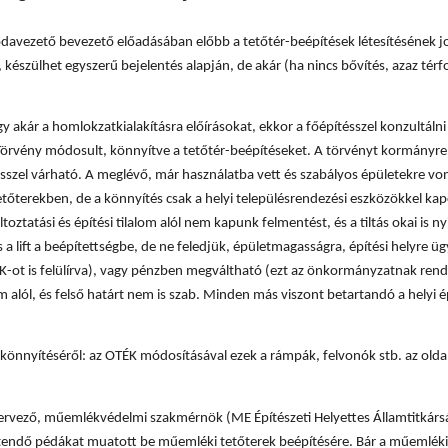
odavezető bevezető előadásában előbb a tetőtér-beépítések létesítésének j
 készülhet egyszerű bejelentés alapján, de akár (ha nincs bővítés, azaz térf
akár a homlokzatkialakításra előírásokat, ekkor a főépítésszel konzultálni k
i Törvény módosult, könnyítve a tetőtér-beépítéseket. A törvényt kormányre
sszel várható. A meglévő, már használatba vett és szabályos épületekre vo
etőterekben, de a könnyítés csak a helyi településrendezési eszközökkel kap
oztatási és építési tilalom alól nem kapunk felmentést, és a tiltás okai is ny
a lift a beépítettségbe, de ne feledjük, épületmagasságra, építési helyre ügy
TÉK-ot is felülírva), vagy pénzben megváltható (ezt az önkormányzatnak ren
m alól, és felső határt nem is szab. Minden más viszont betartandó a helyi é
 könnyítéséről: az OTÉK módosításával ezek a rámpák, felvonók stb. az oldal
stervező, műemlékvédelmi szakmérnök (ME Építészeti Helyettes Államtitkárs
tendő pédákat muatott be műemléki tetőterek beépítésére. Bár a műemléki