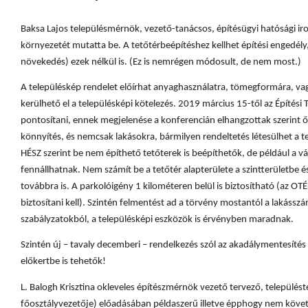
Baksa Lajos településmérnök, vezető-tanácsos, építésügyi hatósági ir
környezetét mutatta be. A tetőtérbeépítéshez kellhet építési engedély,
növekedés) ezek nélkül is. (Ez is nemrégen módosult, de nem most.)
A településkép rendelet előírhat anyaghasználatra, tömegformára, vagy 
kerülhető el a településképi kötelezés. 2019 március 15-től az Építés
pontosítani, ennek megjelenése a konferencián elhangzottak szerint ő
könnyítés, és nemcsak lakásokra, bármilyen rendeltetés létesülhet a t
HÉSZ szerint be nem építhető tetőterek is beépíthetők, de például a vált
fennállhatnak. Nem számít be a tetőtér alapterülete a szintterületbe és 
továbbra is. A parkolóigény 1 kilométeren belül is biztosítható (az O
biztosítani kell). Szintén felmentést ad a törvény mostantól a lakásszá
szabályzatokból, a településképi eszközök is érvényben maradnak.
Szintén új – tavaly decemberi – rendelkezés szól az akadálymentesítés
előkertbe is tehetők!
L. Balogh Krisztina okleveles építészmérnök vezető tervező, települé
főosztályvezetője) előadásában példaszerű illetve épphogy nem köve