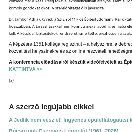
költsége már a készültség fokával exponenciálisan arányos.
Nem a Dörk
komoly gondokat okoz. A szerelőréteget ő is javasolta.
Dr. Jámbor Attila ügyvéd, a SZIE Ybl Miklós Építéstudományi Kar oktatój
hosszabban. A társasházakkal nem könnyű megállapodni, és hiába elég
kell. A kétoldali biztosítékok rendszerét ismertette, érezhetően a gyak
A képzésre 1351 kolléga regisztrált – a helyszínre, a debre
közvetítési helyszínekre és az online részvételi lehetőségre
A konferencia előadásairól készült videófelvételt az Ép
KATTINTVA >>
(x)
A szerző legújabb cikkei
A Jedlik nem vész el! Ingyenes épületlátogatási 
Búcsúzunk Csernyus Lőrinctől (1961–2026)