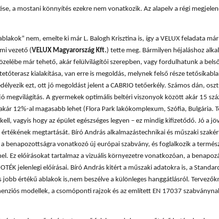
tése, a mostani könnyítés ezekre nem vonatkozik. Az alapelv a régi megjelen
blakok” nem, emelte ki már L. Balogh Krisztina is, így a VELUX feladata már
mi vezető (
VELUX Magyarország Kft.
) tette meg. Bármilyen héjaláshoz alk
közelébe már tehető, akár felülvilágítói szerepben, vagy fordulhatunk a bel
etőterasz kialakítása, van erre is megoldás, melynek felső része tetősíkabla
edélyezik ezt, ott jó megoldást jelent a CABRIO tetőerkély. Számos dán, oszt
ó megvilágítás. A gyermekek optimális beltéri viszonyok között akár 15 szá
akár 12%-al magasabb lehet (Flora Park lakókomplexum, Szófia, Bulgária. 
ell, vagyis hogy az épület egészséges legyen – ez mindig kifizetődő. Jó a jöv
k értékének megtartását. Bíró András alkalmazástechnikai és műszaki szaké
 a benapozottságra vonatkozó új európai szabvány, és foglalkozik a termés
mmel. Ez előírásokat tartalmaz a vizuális környezetre vonatkozóan, a benapoz
TÉK jelenlegi előírásai. Bíró András kitért a műszaki adatokra is, a Standar
jobb értékű ablakok is,nem beszélve a különleges hanggátlásról. Tervezők
enziós modellek, a csomóponti rajzok és az említett EN 17037 szabványna