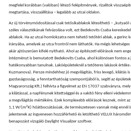
megfelel korábban (valóban) létező felépítmények, rizalitok visszaépí
megtartása, visszaállítása – legalább az utcai oldalon.
Az új törvénymódosítással csak tetősíkablakok létesíthető – „kutyaól-a
széles választékának felvázolása volt, ezt Bedekovits Csaba kereskedel
ablakok. Ha az utcai homlokzatra nem tehető tetőtéri ablak, a gerinc 
irányába, amelyek az utca frontról nem láthatók. Ha mégis lehetséges t
akár ajtószerűen kifelé nyitható. Ahol az építészeti előírások nem eng
intézményt is bemutatott Bedekovits Csaba, ahol különösen fontos a j
hatékonyabban tanulnak. Lakóépületeknél a tetőteres lakások értéke 
Kuzmanova). Persze mindehhez jó megvilágítás, friss levegő, kilátás is k
gazdaságosság, a fenntarthatóság szempontjából is, segíti az épülete
Magyarország Kft.) felhívta a figyelmet az EN 17037 szabványra, mely
a kilátással, a napfénynek kitettséggel és a vakító fény elleni védele
a megvilágítás mértékére. Ezek komplexebb előírások lesznek, mint az O
2
1,1 W/(m
K) hőátbocsátásúak, de természetesen vannak még ennél is 
jelentenek az ingyenesen hozzáférhető és letölthető VELUX háromdim
benapozást vizsgáló Daylight Visualizer szoftver.