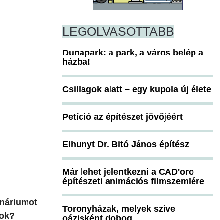
LEGOLVASOTTABB
Dunapark: a park, a város belép a
házba!
Csillagok alatt – egy kupola új élete
Petíció az építészet jövőjéért
Elhunyt Dr. Bitó János építész
Már lehet jelentkezni a CAD'oro
építészeti animációs filmszemlére
ináriumot
Toronyházak, melyek szíve
sok?
oázisként dobog