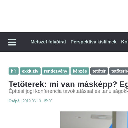
Metszet folyóirat
Perspektíva kisfilmek
Ko
hír
exkluzív
rendezvény
képzés
tetőtér
tetőtérb
Tetőterek: mi van másképp? E
Építési jogi konferencia távoktatással és tanulságok
Csépé
|
2019.06.13. 15:20