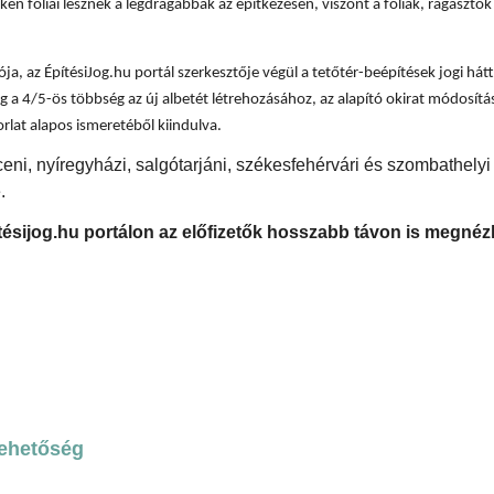
en fóliái lesznek a legdrágábbak az építkezésen, viszont a fóliák, ragasztó
a, az ÉpítésiJog.hu portál szerkesztője végül a tetőtér-beépítések jogi hátt
 a 4/5-ös többség az új albetét létrehozásához, az alapító okirat módosí
orlat alapos ismeretéből kiindulva.
ceni, nyíregyházi, salgótarjáni, székesfehérvári és szombathely
.
ítésijog.hu portálon az előfizetők hosszabb távon is megnéz
lehetőség