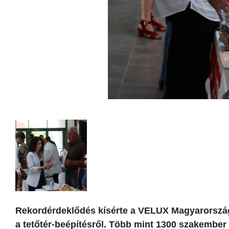
Rekordérdeklődés kísérte a VELUX Magyarország
a tetőtér-beépítésről. Több mint 1300 szakember 