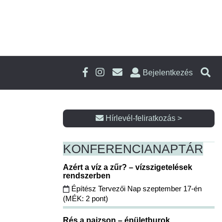
Bejelentkezés
Hírlevél-feliratkozás >
KONFERENCIA
NAPTÁR
Azért a víz a zűr? – vízszigetelések
rendszerben
Építész Tervezői Nap szeptember 17-én
(MÉK: 2 pont)
Rés a pajzson – épületburok