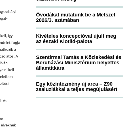
ogszabályi
Óvodákat mutatunk be a Metszet
ogat-
2026/3. számában
Kivételes koncepcióval újult meg
ell, így
az északi Klotild-palota
ndelet fogja
natkozik a
Szentirmai Tamás a Közlekedési és
csolatos. A
Beruházási Minisztérium helyettes
ilván
államtitkára
elni kell
deletben
Egy közintézmény új arca – Z90
pítési
zsaluziákkal a teljes megújulásért
- és
ág
 elveknek