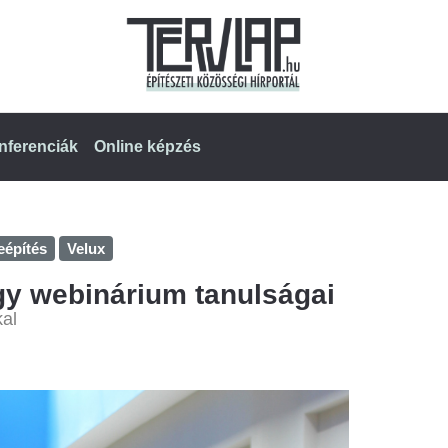
nferenciák
Online képzés
eépítés
Velux
gy webinárium tanulságai
kal