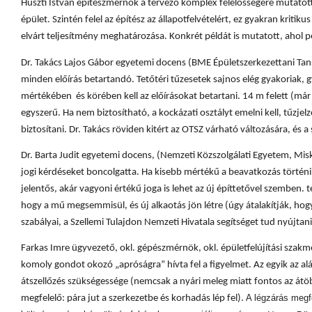
Huszti István építészmérnök a tervező komplex felelősségére mutatott 
épület. Szintén felel az építész az állapotfelvételért, ez gyakran kritiku
elvárt teljesítmény meghatározása. Konkrét példát is mutatott, ahol pél
Dr. Takács Lajos Gábor egyetemi docens (BME Épületszerkezettani Tan
minden előírás betartandó. Tetőtéri tűzesetek sajnos elég gyakoriak, g
mértékében és körében kell az előírásokat betartani. 14 m felett (már 
egyszerű. Ha nem biztosítható, a kockázati osztályt emelni kell, tűzje
biztosítani. Dr. Takács röviden kitért az OTSZ várható változására, és a
Dr. Barta Judit egyetemi docens, (Nemzeti Közszolgálati Egyetem, Misk
jogi kérdéseket boncolgatta. Ha kisebb mértékű a beavatkozás történik 
jelentős, akár vagyoni értékű joga is lehet az új építtetővel szemben. 
hogy a mű megsemmisül, és új alkaotás jön létre (úgy átalakítják, hog
szabályai, a Szellemi Tulajdon Nemzeti Hivatala segítséget tud nyújtan
Farkas Imre ügyvezető, okl. gépészmérnök, okl. épületfelújítási szak
komoly gondot okozó „apróságra” hívta fel a figyelmet. Az egyik az alát
átszellőzés szükségessége (nemcsak a nyári meleg miatt fontos az átö
A légzárás megfe
megfelelő: pára jut a szerkezetbe és korhadás lép fel).