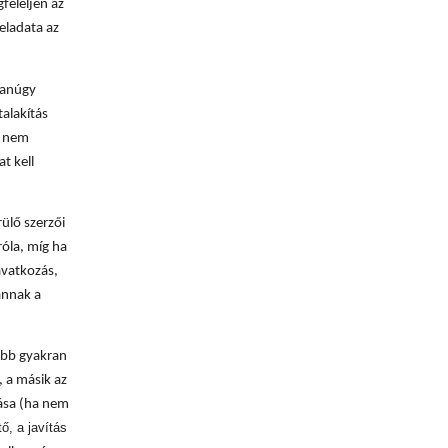
feleljen az
feladata az
yanúgy
talakítás
n nem
t kell
ülő szerzői
róla, míg ha
avatkozás,
annak a
bb gyakran
, a másik az
dása (ha nem
ő, a javítás