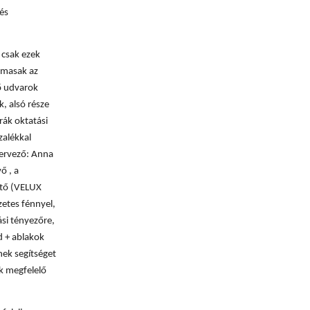
és
 csak ezek
almasak az
ső udvarok
k, alsó része
rák oktatási
zalékkal
Tervező: Anna
ő , a
rtő (VELUX
zetes fénnyel,
ási tényezőre,
d + ablakok
nek segítséget
k megfelelő