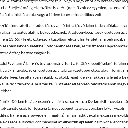
rá. A szakszerűségért a tervező felel, vagyis hogy az őt érő hatásoknak meg
s lehet! Teljesítményjellemzőkre is kitért (nem ő volt az egyetlen), a tervező 
dául a falak állapota vagy a födém teherbírása kritikus volt.
szék) rámutatott a módosítás ugyan érinti a tűzvédelmet, de valójában ug
yakran az építés alatt is bekövetkeznek. A tetőtér-beépítések esetében az á
nem 13,65!) felett kötelező a tűzoltási felvonulási terület, ami belvárosba
lző és (nem lakóépületeknél) oltóberendezés kell, és füstmentes lépcsőházaka
 szerelőréteg hasznosságára is.
olci Egyetem Állam- és Jogtudományi Kar) a tetőtér-beépítéseknél is felmer
valaki művébe, jelen esetben az általa tervezett épületbe, elég informálni 
tetőtérbeépítés általában inkább az utóbbi eset, de akár akkora is lehet a be
y tulajdon tervezője se ismer rá…). Az eredeti tervező felkutatásának megv
i ebben.
mérnök (Dörken Kft.) az esemény másik szponzora, a
Dörken Kft.
nevében tö
ét-szigetelések fontossága (a nedvességet az eresz vonaláig le kell vezetni)
blítés, hanem az állagvédelem miatt is), a harmadik végül a légzárás megol
lelőssége a BlowerDoor méréssel az elkészült épületen bármikor ellenőrizhet