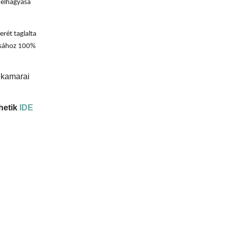
k elhagyása
erét taglalta
tásához 100%
i kamarai
hetik
IDE