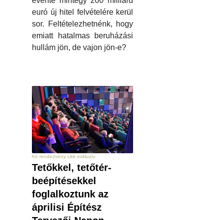
évente mintegy 200 milliárd
euró új hitel felvételére kerül
sor. Feltételezhetnénk, hogy
emiatt hatalmas beruházási
hullám jön, de vajon jön-e?
hír rendezvény cikk exkluzív
Tetőkkel, tetőtér-
beépítésekkel
foglalkoztunk az
áprilisi Építész