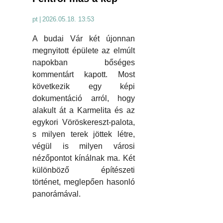
pt
|
2026.05.18. 13:53
A budai Vár két újonnan
megnyitott épülete az elmúlt
napokban bőséges
kommentárt kapott. Most
következik egy képi
dokumentáció arról, hogy
alakult át a Karmelita és az
egykori Vöröskereszt-palota,
s milyen terek jöttek létre,
végül is milyen városi
nézőpontot kínálnak ma. Két
különböző építészeti
történet, meglepően hasonló
panorámával.