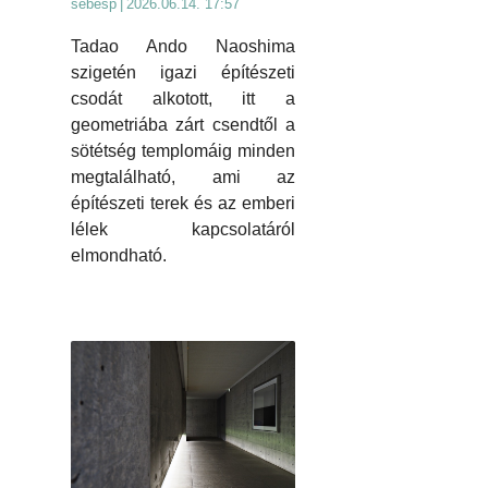
sebesp
|
2026.06.14. 17:57
Tadao Ando Naoshima
szigetén igazi építészeti
csodát alkotott, itt a
geometriába zárt csendtől a
sötétség templomáig minden
megtalálható, ami az
építészeti terek és az emberi
lélek kapcsolatáról
elmondható.