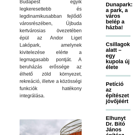
Budapest egyik
Dunapark:
legkeresettebb és
a park, a
város
legdinamikusabban fejlődő
belép a
városrészében, Újbuda
házba!
kertvárosias övezetében
épül az Andor Liget
Csillagok
Lakópark, amelynek
alatt –
kivitelezése elérte a
egy
legmagasabb pontját. A
kupola új
élete
beruházás erőssége az
élhető zöld környezet,
rekreáció, illetve a közösségi
Petíció
funkciók hatékony
az
építészet
integrálása.
jövőjéért
Elhunyt
Dr. Bitó
János