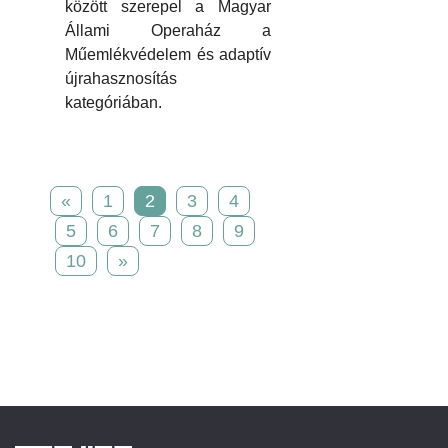
között szerepel a Magyar
Állami Operaház a
Műemlékvédelem és adaptív
újrahasznosítás
kategóriában.
«
1
2
3
4
5
6
7
8
9
10
»