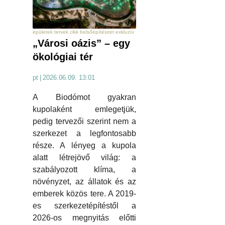
épületek tervek cikk belsőépítészet exkluzív
„Városi oázis” – egy
ökológiai tér
pt
|
2026.06.09. 13:01
A Biodómot gyakran
kupolaként emlegetjük,
pedig tervezői szerint nem a
szerkezet a legfontosabb
része. A lényeg a kupola
alatt létrejövő világ: a
szabályozott klíma, a
növényzet, az állatok és az
emberek közös tere. A 2019-
es szerkezetépítéstől a
2026-os megnyitás előtti