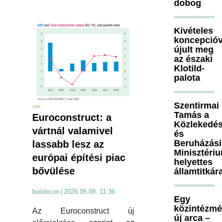
dobog
Kivételes
koncepcióv
újult meg
az északi
Klotild-
palota
Szentirmai
cikk
Tamás a
Euroconstruct: a
Közlekedés
vártnál valamivel
és
Beruházási
lassabb lesz az
Minisztéri
európai építési piac
helyettes
bővülése
államtitkár
buildecon
|
2026.06.08. 11:36
Egy
közintézm
Az Euroconstruct új
új arca –