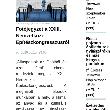
Tervezői
Nap
szeptember
17-én
(MÉK: 2
rendezvény épületek cikk exkluzív
pont)
Fotójegyzet a XXIII.
Nemzetközi
Rés a
Építészkongresszusról
pajzson –
épületburok
nyílászárókn
pt
|
2026.06.15. 23:06
és más
kényes
„Álláspontok az Öbölből és
pontokon
azon túlról” címmel
Építész
rendezték meg a XXIII.
Tervezői
Nemzetközi
Nap október
15-én
Építészkongresszust. A
(MÉK: 2
meghívott előadók
pont)
munkáiban a hely, a klíma,
az anyag és a kulturális
Évtizedes
emlékezet az építészeti
problémák