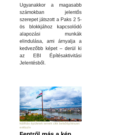
Ugyanakkor a magasabb
számokban jelentős
szerepet játszott a Paks 2 5-
ös blokkjához kapcsolódó
alapozási munkák
elindulása, ami árnyalja a
kedvezőbb képet – derül ki
az EBI Építésaktivitási
Jelentésből.
kiállítás épületek tervek cikk belsőépítészet
exkluzív
Fentről más a kép