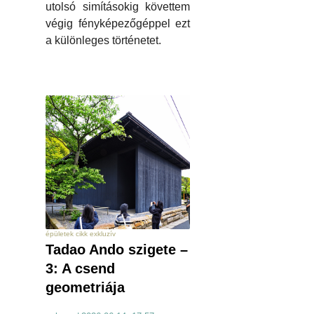
utolsó simításokig követtem
végig fényképezőgéppel ezt
a különleges történetet.
épületek cikk exkluzív
Tadao Ando szigete –
3: A csend
geometriája