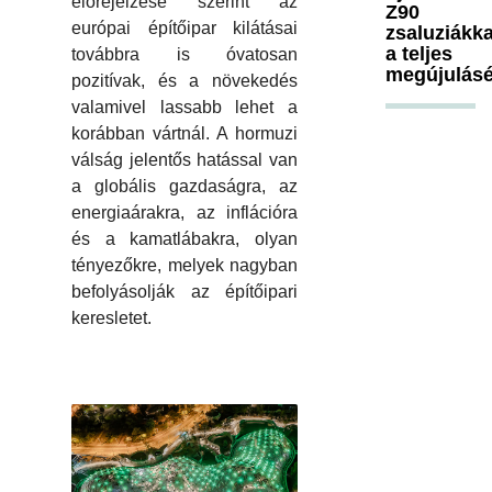
előrejelzése szerint az
Z90
európai építőipar kilátásai
zsaluziákka
a teljes
továbbra is óvatosan
megújulásé
pozitívak, és a növekedés
valamivel lassabb lehet a
korábban vártnál. A hormuzi
válság jelentős hatással van
a globális gazdaságra, az
energiaárakra, az inflációra
és a kamatlábakra, olyan
tényezőkre, melyek nagyban
befolyásolják az építőipari
keresletet.