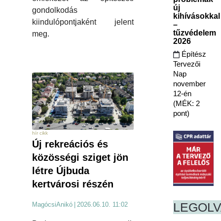
új
gondolkodás
kihívásokkal
kiindulópontjaként jelent
–
tűzvédelem
meg.
2026
Építész
Tervezői
Nap
november
12-én
(MÉK: 2
pont)
hír cikk
Új rekreációs és
közösségi sziget jön
létre Újbuda
kertvárosi részén
LEGOL
MagócsiAnikó
|
2026.06.10. 11:02