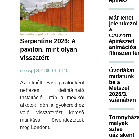
építész
Már lehet
jelentkezni
a
hír kiállítás épületek cikk exkluzív
CAD'oro
Serpentine 2026: A
építészeti
animációs
pavilon, mint olyan
filmszemlé
visszatért
Óvodákat
sebesp
|
2026.06.14. 18:10
mutatunk
be a
Az elmúlt évek pavilonként
Metszet
nehezen definiálható
2026/3.
installációi után a mexikói
számában
alkotók idén a gyökerekhez
való visszatérést kereső
Toronyháza
munkával örvendeztették
melyek
meg Londont.
szíve
oázisként