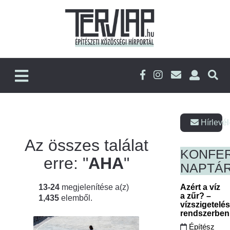
Hírlevél
Az összes találat
KONFE
erre: "
AHA
"
NAPTÁ
13-24
megjelenítése a(z)
Azért a víz
a zűr? –
1,435
elemből.
vízszigetelé
rendszerbe
Építész