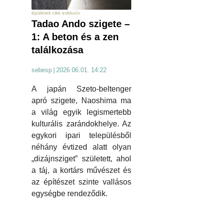
épületek cikk exkluzív
Tadao Ando szigete –
1: A beton és a zen
találkozása
sebesp
|
2026.06.01. 14:22
A japán Szeto-beltenger
apró szigete, Naoshima ma
a világ egyik legismertebb
kulturális zarándokhelye. Az
egykori ipari településből
néhány évtized alatt olyan
„dizájnsziget” született, ahol
a táj, a kortárs művészet és
az építészet szinte vallásos
egységbe rendeződik.