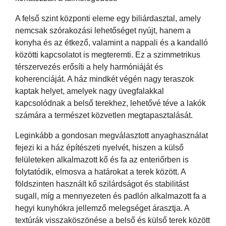
A felső szint központi eleme egy biliárdasztal, amely
nemcsak szórakozási lehetőséget nyújt, hanem a
konyha és az étkező, valamint a nappali és a kandalló
közötti kapcsolatot is megteremti. Ez a szimmetrikus
térszervezés erősíti a hely harmóniáját és
koherenciáját. A ház mindkét végén nagy teraszok
kaptak helyet, amelyek nagy üvegfalakkal
kapcsolódnak a belső terekhez, lehetővé téve a lakók
számára a természet közvetlen megtapasztalását.
Leginkább a gondosan megválasztott anyaghasználat
fejezi ki a ház építészeti nyelvét, hiszen a külső
felületeken alkalmazott kő és fa az enteriőrben is
folytatódik, elmosva a határokat a terek között. A
földszinten használt kő szilárdságot és stabilitást
sugall, míg a mennyezeten és padlón alkalmazott fa a
hegyi kunyhókra jellemző melegséget árasztja. A
textúrák visszaköszönése a belső és külső terek között