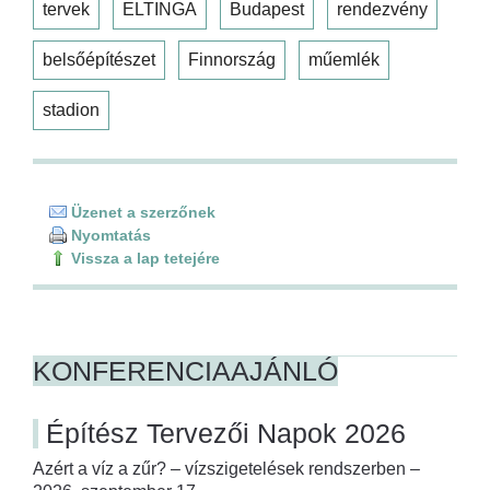
tervek
ELTINGA
Budapest
rendezvény
belsőépítészet
Finnország
műemlék
stadion
Üzenet a szerzőnek
Nyomtatás
Vissza a lap tetejére
KONFERENCIAAJÁNLÓ
Építész Tervezői Napok 2026
Azért a víz a zűr? – vízszigetelések rendszerben –