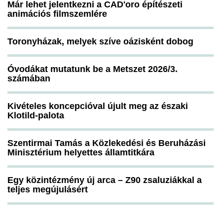
Már lehet jelentkezni a CAD'oro építészeti
animációs filmszemlére
Toronyházak, melyek szíve oázisként dobog
Óvodákat mutatunk be a Metszet 2026/3.
számában
Kivételes koncepcióval újult meg az északi
Klotild-palota
Szentirmai Tamás a Közlekedési és Beruházási
Minisztérium helyettes államtitkára
Egy közintézmény új arca – Z90 zsaluziákkal a
teljes megújulásért