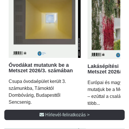
Óvodákat mutatunk be a
Lakásépítési kör
Metszet 2026/3. számában
Metszet 2026/2.
Csupa óvodaépület került 3.
Európai és magyar p
számunkba, Tárnoktól
mutatjuk be a Metsz
Dombóvárig, Budapesttől
– ezúttal a családi 
Sencsenig.
több...
Hírlevél-feliratkozás >