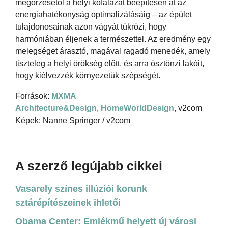
megőrzésétől a helyi kőfalazat beépítésén át az
energiahatékonyság optimalizálásáig – az épület
tulajdonosainak azon vágyát tükrözi, hogy
harmóniában éljenek a természettel. Az eredmény egy
melegséget árasztó, magával ragadó menedék, amely
tiszteleg a helyi örökség előtt, és arra ösztönzi lakóit,
hogy kiélvezzék környezetük szépségét.
Források:
MXMA
Architecture&Design
,
HomeWorldDesign
, v2com
Képek: Nanne Springer / v2com
A szerző legújabb cikkei
Vasarely színes illúziói korunk
sztárépítészeinek ihletői
Obama Center: Emlékmű helyett új városi