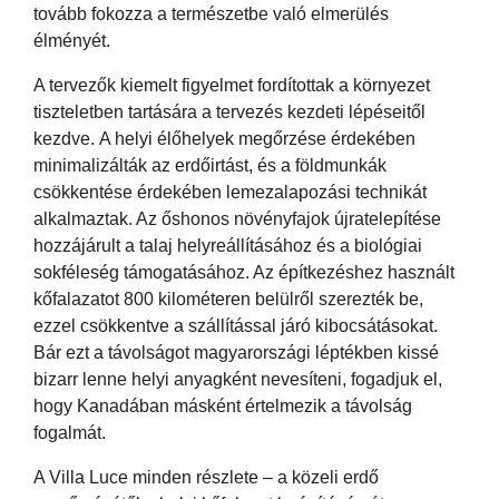
tovább fokozza a természetbe való elmerülés
élményét.
A tervezők kiemelt figyelmet fordítottak a környezet
tiszteletben tartására a tervezés kezdeti lépéseitől
kezdve. A helyi élőhelyek megőrzése érdekében
minimalizálták az erdőirtást, és a földmunkák
csökkentése érdekében lemezalapozási technikát
alkalmaztak. Az őshonos növényfajok újratelepítése
hozzájárult a talaj helyreállításához és a biológiai
sokféleség támogatásához. Az építkezéshez használt
kőfalazatot 800 kilométeren belülről szerezték be,
ezzel csökkentve a szállítással járó kibocsátásokat.
Bár ezt a távolságot magyarországi léptékben kissé
bizarr lenne helyi anyagként nevesíteni, fogadjuk el,
hogy Kanadában másként értelmezik a távolság
fogalmát.
A Villa Luce minden részlete – a közeli erdő