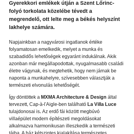
Gyerekkori emlékek útján a Szent Lőrinc-
folyó torkolata közelébe tévedt a
megrendelő, ott lelte meg a békés helyszínt
lakhelye számára.
Napjainkban a nagyvárosi ingatlanok értéke
folyamatosan emelkedik, melyet a munka és
szabadidős lehetőségek egyaránt indukálnak. Akik
azonban már megállapodottak, nyugalmasabb családi
életre vágynak, és megtehetik, hogy nem járnak be
naponta a munkahelyre, szívesebben választják a
természeti elvonulás lehetőségét.
Így döntöttek a
MXMA Architecture & Design
által
tervezett, Cap-à-l'Aigle-ben található
La Villa Luce
tulajdonosai is
.
Az erdő fái között megbúvó
villaépület modern építészeti megoldásokat
alkalmazva harmonikusan illeszkedik a természeti
tájba. A ház kétszintes kialakítása természetes