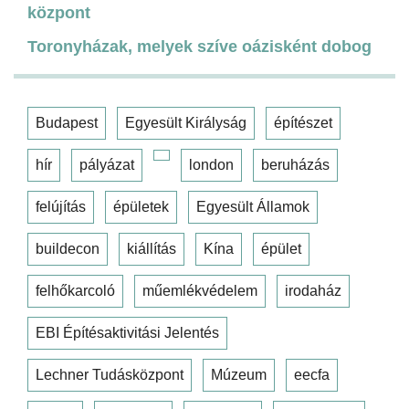
központ
Toronyházak, melyek szíve oázisként dobog
Budapest
Egyesült Királyság
építészet
hír
pályázat
london
beruházás
felújítás
épületek
Egyesült Államok
buildecon
kiállítás
Kína
épület
felhőkarcoló
műemlékvédelem
irodaház
EBI Építésaktivitási Jelentés
Lechner Tudásközpont
Múzeum
eecfa