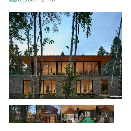
sebesp
|
2025.03.24. 11:32
+6