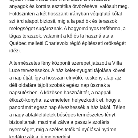
anyagok és kortárs esztétika ötvözésével valósult meg.
Földszinten a két hosszanti irányban végigfutó kőfal
szilárd alapot biztosít, míg a fa padlók és teraszok
melegséget sugároznak. A hagyományos tetőforma, a
tágas teraszok, valamint a kő és fa használata a
Québec melletti Charlevoix régió építészeti örökségét
idézi.
A természetes fény központi szerepet játszott a Villa
Luce tervezésekor. A ház kelet-nyugati tájolása követi
a nap útját, így a hosszan elnyúló, keskeny alaprajz
déli oldalára tájolt szobák egész nap úsznak a
napsütésben. A közösen használt tér, a nappali-
étkező-konyha, az emeleten helyezkedik el, hogy a
panorámát egész nap élvezhessék a ház lakói. Télen
a nagy ablakfelületek bőséges természetes fényt
biztosítanak, maximalizálva a passzív szoláris
nyereséget, míg a széles tetők túlnyúlásai nyáron
korlátozzák a túlmelegedést.