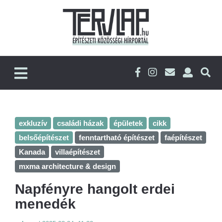
exkluzív
családi házak
épületek
cikk
belsőépítészet
fenntartható építészet
faépítészet
Kanada
villaépítészet
mxma architecture & design
Napfényre hangolt erdei
menedék