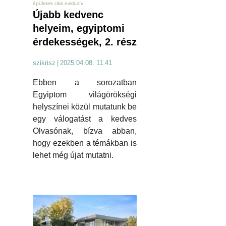
épületek cikk exkluzív
Újabb kedvenc
helyeim, egyiptomi
érdekességek, 2. rész
szikrisz
|
2025.04.08. 11:41
Ebben a sorozatban
Egyiptom világörökségi
helyszínei közül mutatunk be
egy válogatást a kedves
Olvasónak, bízva abban,
hogy ezekben a témákban is
lehet még újat mutatni.