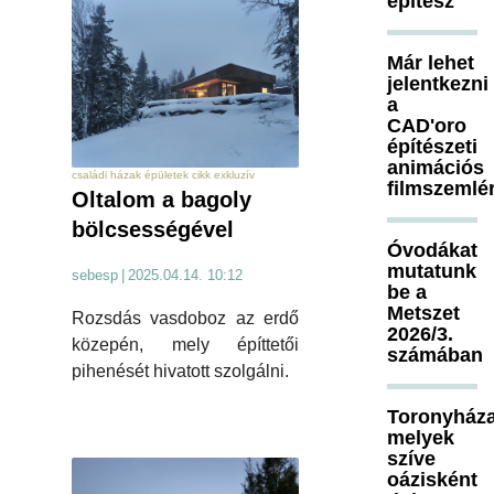
építész
Már lehet
jelentkezni
a
CAD'oro
építészeti
animációs
családi házak épületek cikk exkluzív
filmszemlé
Oltalom a bagoly
bölcsességével
Óvodákat
mutatunk
sebesp
|
2025.04.14. 10:12
be a
Metszet
Rozsdás vasdoboz az erdő
2026/3.
közepén, mely építtetői
számában
pihenését hivatott szolgálni.
Toronyháza
melyek
szíve
oázisként