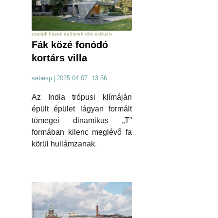
családi házak épületek cikk exkluzív
Fák közé fonódó
kortárs villa
sebesp
|
2025.04.07. 13:56
Az India trópusi klímáján
épült épület lágyan formált
tömegei dinamikus „T”
formában kilenc meglévő fa
körül hullámzanak.