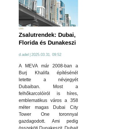
cikk
Zsalutrendek: Dubai,
Florida és Dunakeszi
d.adel
|
2025.03.31. 09:52
A MEVA már 2008-ban a
Burj Khalifa építésénél
letette a névjegyét
Dubaiban. Most a
felhőkarcolóiról is híres,
emblematikus város a 358
méter magas Dubai City
Tower One toronnyal
gazdagodott. Ami pedig
összeköti Dunakeszit, Dubait