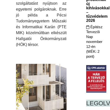
szolgáltatást nyújtson az
új
kihívásokkal
egyetemi polgároknak. Erre
–
jó példa a Pécsi
tűzvédelem
2026
Tudományegyetem Műszaki
Építész
és Informatikai Karán (PTE
Tervezői
MIK) közelmúltban elkészült
Nap
Hallgatói Önkormányzati
november
(HÖK) térsor.
12-én
(MÉK: 2
pont)
LEGOL