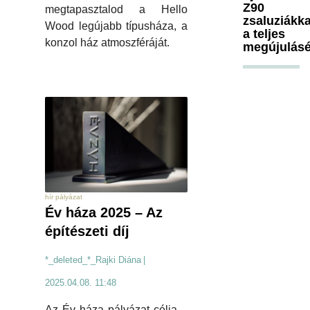
Z90
megtapasztalod a Hello
zsaluziákka
Wood legújabb típusháza, a
a teljes
konzol ház atmoszféráját.
megújulásé
hír pályázat
Év háza 2025 – Az
építészeti díj
*_deleted_*_Rajki Diána
|
2025.04.08. 11:48
Az Év háza pályázat célja –