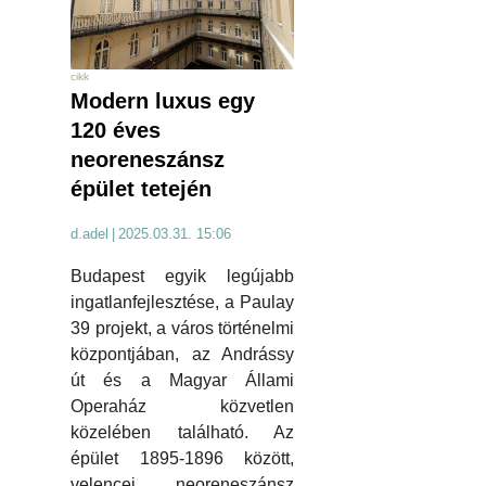
cikk
Modern luxus egy
120 éves
neoreneszánsz
épület tetején
d.adel
|
2025.03.31. 15:06
Budapest egyik legújabb
ingatlanfejlesztése, a Paulay
39 projekt, a város történelmi
központjában, az Andrássy
út és a Magyar Állami
Operaház közvetlen
közelében található. Az
épület 1895-1896 között,
velencei neoreneszánsz