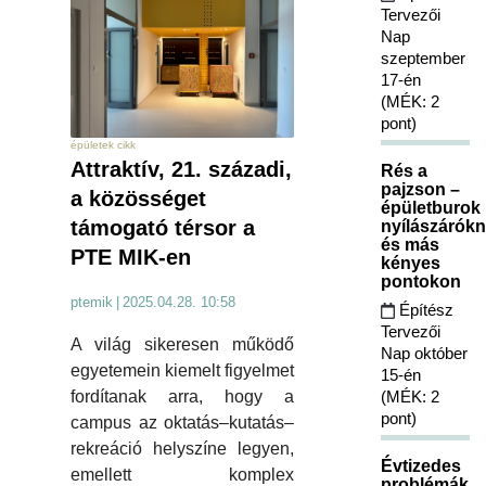
Tervezői
Nap
szeptember
17-én
(MÉK: 2
pont)
épületek cikk
Attraktív, 21. századi,
Rés a
pajzson –
a közösséget
épületburok
támogató térsor a
nyílászárókn
és más
PTE MIK-en
kényes
pontokon
ptemik
|
2025.04.28. 10:58
Építész
Tervezői
A világ sikeresen működő
Nap október
egyetemein kiemelt figyelmet
15-én
(MÉK: 2
fordítanak arra, hogy a
pont)
campus az oktatás–kutatás–
rekreáció helyszíne legyen,
Évtizedes
emellett komplex
problémák