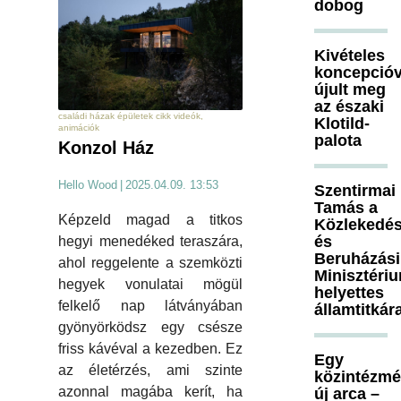
dobog
Kivételes
koncepcióv
újult meg
az északi
családi házak épületek cikk videók,
Klotild-
animációk
palota
Konzol Ház
Hello Wood
|
2025.04.09. 13:53
Szentirmai
Tamás a
Képzeld magad a titkos
Közlekedés
és
hegyi menedéked teraszára,
Beruházási
ahol reggelente a szemközti
Minisztéri
hegyek vonulatai mögül
helyettes
felkelő nap látványában
államtitkár
gyönyörködsz egy csésze
friss kávéval a kezedben. Ez
Egy
az életérzés, ami szinte
közintézm
azonnal magába kerít, ha
új arca –