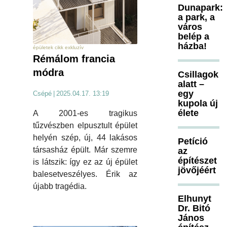
Dunapark:
a park, a
város
belép a
házba!
épületek cikk exkluzív
Rémálom francia
módra
Csillagok
alatt –
egy
Csépé
|
2025.04.17. 13:19
kupola új
élete
A 2001-es tragikus
tűzvészben elpusztult épület
helyén szép, új, 44 lakásos
Petíció
társasház épült. Már szemre
az
építészet
is látszik: így ez az új épület
jövőjéért
balesetveszélyes. Érik az
újabb tragédia.
Elhunyt
Dr. Bitó
János