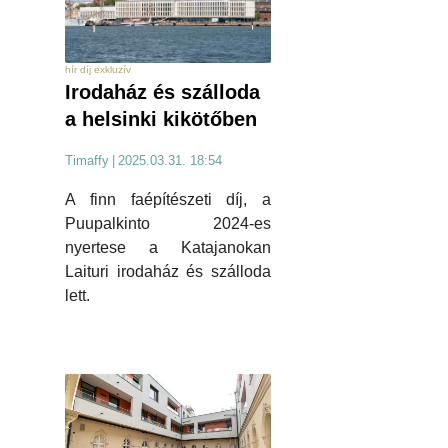
hír díj exkluzív
Irodaház és szálloda
a helsinki kikötőben
Timaffy
|
2025.03.31. 18:54
A finn faépítészeti díj, a
Puupalkinto 2024-es
nyertese a Katajanokan
Laituri irodaház és szálloda
lett.