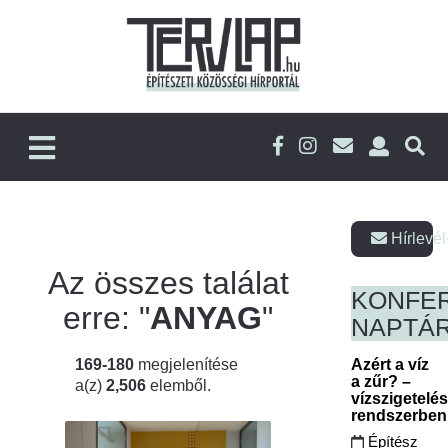
Hírlevél
Az összes találat
KONFE
erre: "
ANYAG
"
NAPTÁ
169-180
megjelenítése
Azért a víz
a zűr? –
a(z)
2,506
elemből.
vízszigetelé
rendszerbe
Építész