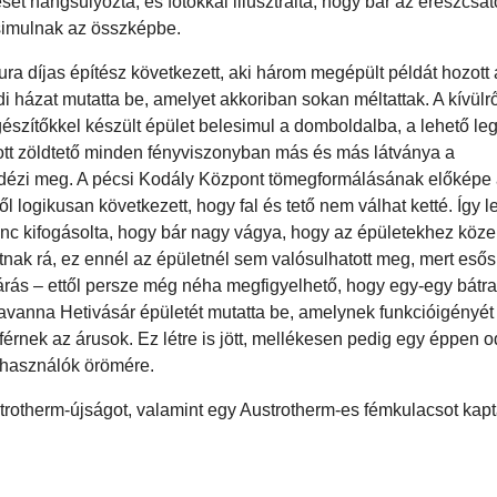
ét hangsúlyozta, és fotókkal illusztrálta, hogy bár az ereszcsat
esimulnak az összképbe.
tura díjas építész következett, aki három megépült példát hozott
i házat mutatta be, amelyet akkoriban sokan méltattak. A kívül
gészítőkkel készült épület belesimul a domboldalba, a lehető le
akott zöldtető minden fényviszonyban más és más látványa a
 idézi meg. A pécsi Kodály Központ tömegformálásának előképe
logikusan következett, hogy fal és tető nem válhat ketté. Így le
Ferenc kifogásolta, hogy bár nagy vágya, hogy az épületekhez köz
atnak rá, ez ennél az épületnél sem valósulhatott meg, mert eső
eljárás – ettől persze még néha megfigyelhető, hogy egy-egy bátr
Havanna Hetivásár épületét mutatta be, amelynek funkcióigény
eférnek az árusok. Ez létre is jött, mellékesen pedig egy éppen od
a használók örömére.
trotherm-újságot, valamint egy Austrotherm-es fémkulacsot kap