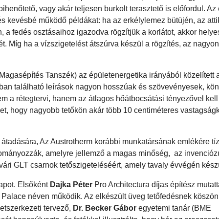
ihenőtető, vagy akár teljesen burkolt terasztető is előfordul. Az
 és kevésbé működő példákat: ha az erkélylemez bütüjén, az atti
én, a fedés osztásaihoz igazodva rögzítjük a korlátot, akkor hely
ét. Míg ha a vízszigetelést átszúrva készül a rögzítés, az nagyo
asépítés Tanszék) az épületenergetika irányából közelített a
ban található leírások nagyon hosszúak és szövevényesek, kö
m a rétegtervi, hanem az átlagos hőátbocsátási tényezővel kell
yelmet, hogy nagyobb tetőkön akár több 10 centiméteres vastagsá
j átadására, Az Austrotherm korábbi munkatársának emlékére tí
adományozzák, amelyre jellemző a magas minőség, az invenciózu
vári GLT csarnok tetőszigeteléséért, amely tavaly évvégén készü
napot. Elsőként
Dajka Péter
Pro Architectura díjas építész mutatt
tild Palace néven működik. Az elkészült üveg tetőfedésnek köszö
letszerkezeti tervező,
Dr. Becker Gábor
egyetemi tanár (BME