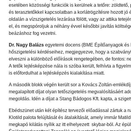
esetében közösségi funkciók is kerülnek a tetőre: zöldtető, p
és terasztetőkkel kapcsolatban a korlátrögzítésre hozott jó
oldalán a vízszigetelés lezárása fölött, vagy az attika tetej
el, és megspóroljuk a néhány évvel későbbi javítás költség
beázáshoz fog vezetni.
Dr. Nagy Balázs
egyetemi docens (BME Építőanyagok és Mag
hőszigetelési kérdéseihez, megjegyezve, hogy a szabvány
elveszni a különböző előírások rengetegében, de fontos: ne
A tetők lejtésképzése nála is szóba került, felhívta a fig
is előfordulhat a lejtésképzés kialakítása miatt.
A második blokk végén került sor a Kovács Zoltán-emlékdí
megalapított díjat olyan tetőszigetelés megvalósításáért 
megoldás. Idén a díjat a Stang Bádogos Kft. kapta, a sziget
Ebédszünet után két építész tervezői előadással zártuk a 
Klotild palota felújítását és átalakítását, amely immár Ma
megkapó kilátás nyílik az itt elhelyezett skybar-ból. Az épü