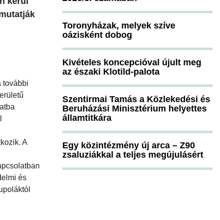
n kerül
mutatják
Toronyházak, melyek szíve
oázisként dobog
Kivételes koncepcióval újult meg
az északi Klotild-palota
a további
erületű
Szentirmai Tamás a Közlekedési és
zatba
Beruházási Minisztérium helyettes
államtitkára
l
kozik. A
Egy közintézmény új arca – Z90
zsaluziákkal a teljes megújulásért
kapcsolatban
delmi és
upoláktól