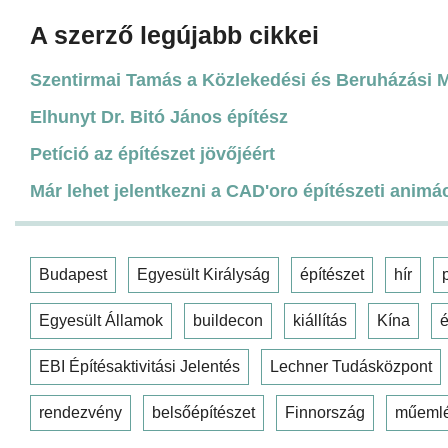
A szerző legújabb cikkei
Szentirmai Tamás a Közlekedési és Beruházási Mi
Elhunyt Dr. Bitó János építész
Petíció az építészet jövőjéért
Már lehet jelentkezni a CAD'oro építészeti animá
Budapest
Egyesült Királyság
építészet
hír
Egyesült Államok
buildecon
kiállítás
Kína
é
EBI Építésaktivitási Jelentés
Lechner Tudásközpont
rendezvény
belsőépítészet
Finnország
műeml