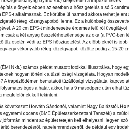
Hőszigetelőanyag Gyártó Kft.) kifejezetten a trapézlemezes
elépítés előnyeit: ebben az esetben a hőszigetelés alsó 5 centim
m EPS-t alkalmaznak. Ez körülbelül harmad akkora terhet jelent 
zigetelő réteg kőzetgyapotból lenne. Ez a különbség összeveth
ével. A 20 cm EPS-t mindenesetre érdemes felülről üvegfátyol
em csak a két anyag összeférhetetlensége az oka (a PVC-ben lé
ző tűz esetén védi az EPS hőszigetelést. Az előbbieknél is job
l egy-egy vékonyabb réteg kőzetgyapot, közötte pedig a 15-20 cm
MI Nkft.) számos példát mutatott fotókkal illusztrálva, hogy e
eknek hogyan történik a tűzállósági vizsgálata. Hogyan model
se? A trapézfödémen bemutatott tűzállósági vizsgálattal kapcsola
folyamatos égés a határ, akkor, ha a 9 másodperc után elhal tűz
g megfelelőnek kell tekinteni.
s következett Horváth Sándortól, valamint Nagy Balázstól.
Hor
s egyetemi docens (BME Épületszerkezettani Tanszék) a zsúfol
gy jóformán mindent az épület tetején kell elhelyezni, legyen szó
hárító berendezésről, napelemrendszerről, de például egy iroda