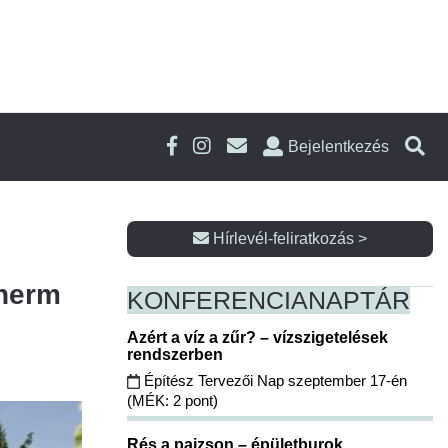
Bejelentkezés
Hírlevél-feliratkozás >
therm
KONFERENCIA
NAPTÁR
Azért a víz a zűr? – vízszigetelések
rendszerben
Építész Tervezői Nap szeptember 17-én
(MÉK: 2 pont)
Rés a pajzson – épületburok