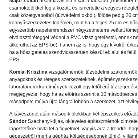
Major Zoltán
alkalmazástechnikai tanácsadó (Austrotherm 
csarnoktetőkkel foglalkozott, és ismertette a vegyes rétegf
csak kőzetgyapotból (tűzvédelmi okból), fölötte pedig 20 c
könnyűszerkezetes födémen, mint ha a teljes 25 cm-es hős
egyszerűbb napelemrendszer négyzetméterre vetített tömeg
elválasztóréteggel védeni a PVC vízszigeteléstől, ennek n
átkerülhet az EPS-be), hanem az is, hogy egy kívülről érke
ha a hőszigetelés szendvicsszerűen készül el: alul és felü
EPS.
Komlai Krisztina
vizsgálómérnök, tűzvédelmi szakmérnök (É
anyagoknak és réteges szerkezeteknek, építményszerkezet
laboratóriumi körülmények között egy tetőt érő tűz terjedé
megjegyezte, hogy ha az előírás szerint a 10 másodperces 
másodperc múlva újra lángra lobban a szerkezet, azt elvile
A kávészünet utáni második blokkban két épszerkes előadá
Sándor
Széchenyi-díjas, okleveles építészmérnök címzete
lapostetőkre hívta fel a figyelmet, vagyis arra a trendre, ho
gépészetről (mert a gépház költségesebbnek tűnik), villám