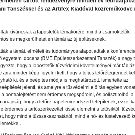
ermében tartott rendezvényre minden év februárjába
ni Tanszékkel és az Artifex Kiadóval közreműködve 
ltak kíváncsiak a lapostetők témakörére: mind a csarnoktetők
ontos és megkerülhetetlen témái az új építéseknek.
tták a témát, elméleti és tudományos alapot adtak a konferenci
 egyetemi docens (BME Épületszerkezettani Tanszék) a nagy t
egyezte, hogy a lapostetők tűzvédelmi követelményei már táblá
arra mindenképp figyelni kell, hogy a teljes tetőrétegrendet kel
yható ki, és a beépítés módja is meghatározott. Ismertette az
építését jelenti, és amelyre a tűzvédelmi előírás egyben vonat
a pontralejtetést nem érdemes megspórolni, és polisztirolból a
 manapság, hogy a tetőre napelemrendszert telepítenek, ezzel 
e érdemes a tartószerkezettel kissé elemelni a tetősíktól, tűzvé
met, hogy mind a tűzszakaszhatártól, mind a hő- és füstelvezető k
pelemekkel.