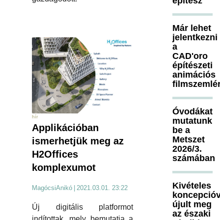
építész
Már lehet
jelentkezni
a
CAD'oro
építészeti
animációs
filmszemlé
Óvodákat
hír
mutatunk
Applikációban
be a
Metszet
ismerhetjük meg az
2026/3.
H2Offices
számában
komplexumot
Kivételes
MagócsiAnikó
|
2021.03.01. 23:22
koncepcióv
újult meg
Új digitális platformot
az északi
indítottak, mely bemutatja a