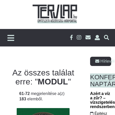
Hírlevél
Az összes találat
KONFE
erre: "
MODUL
"
NAPTÁ
61-72
megjelenítése a(z)
Azért a víz
a zűr? –
183
elemből.
vízszigetelé
rendszerbe
Építész