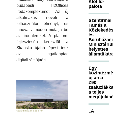
Klotild-
budapesti H2Offices
palota
irodakomplexumot. Az új
alkalmazás növeli a
Szentirmai
felhasználói élményt, és
Tamás a
Közlekedés
innovatív módon mutatja be
és
az irodatereket. A platform
Beruházási
fejlesztésén keresztül a
Minisztéri
Skanska újabb lépést tesz
helyettes
államtitkár
az ingatlanpiac
digitalizációjáért.
Egy
közintézm
új arca –
Z90
zsaluziákka
a teljes
megújulásé
„A
családi házak épületek