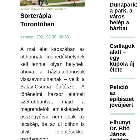
Dunapark:
családi házak épületek exkluzív
a park, a
Sorterápia
város
belép a
Torontóban
házba!
sebesp
|
2021.03.30. 00:53
Csillagok
A mai élet káoszában az
alatt –
otthonnak menedékhelynek
egy
kupola új
kell lennie, olyan helynek,
élete
ahova a háztulajdonosok
visszavonulhatnak – vélik a
Petíció
Batay-Csorba építészei. A
az
történelmi házsor elemeit
építészet
szétrobbantva, majd a
jövőjéért
megrendelők emlékképeivel
összegyúrva nem csak az
Elhunyt
utcakép, de az új otthon is
Dr. Bitó
átvitt jelentésekkel
János
gazdagodott.