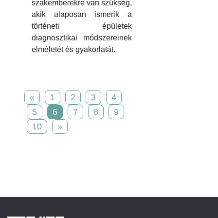
szakemberekre van szükség,
akik alaposan ismerik a
történeti épületek
diagnosztikai módszereinek
elméletét és gyakorlatát.
«
1
2
3
4
5
6
7
8
9
10
»