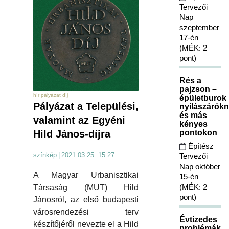
Tervezői
Nap
szeptember
17-én
(MÉK: 2
pont)
Rés a
pajzson –
hír pályázat díj
épületburok
Pályázat a Települési,
nyílászárókn
és más
valamint az Egyéni
kényes
Hild János-díjra
pontokon
Építész
színkép
|
2021.03.25. 15:27
Tervezői
Nap október
A Magyar Urbanisztikai
15-én
(MÉK: 2
Társaság (MUT) Hild
pont)
Jánosról, az első budapesti
városrendezési terv
Évtizedes
készítőjéről nevezte el a Hild
problémák