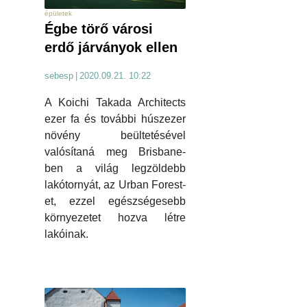
épületek
Égbe törő városi
erdő járványok ellen
sebesp
|
2020.09.21. 10:22
A Koichi Takada Architects
ezer fa és további húszezer
növény beültetésével
valósítaná meg Brisbane-
ben a világ legzöldebb
lakótornyát, az Urban Forest-
et, ezzel egészségesebb
környezetet hozva létre
lakóinak.