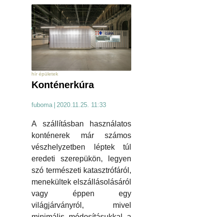
hír épületek
Konténerkúra
fuboma
|
2020.11.25. 11:33
A szállításban használatos
konténerek már számos
vészhelyzetben léptek túl
eredeti szerepükön, legyen
szó természeti katasztrófáról,
menekültek elszállásolásáról
vagy éppen egy
világjárványról, mivel
minimális módosításukkal a