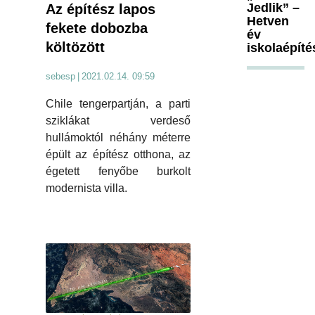
Jedlik” –
Az építész lapos
Hetven
fekete dobozba
év
költözött
iskolaépíté
sebesp
|
2021.02.14. 09:59
Chile tengerpartján, a parti
sziklákat verdeső
hullámoktól néhány méterre
épült az építész otthona, az
égetett fenyőbe burkolt
modernista villa.