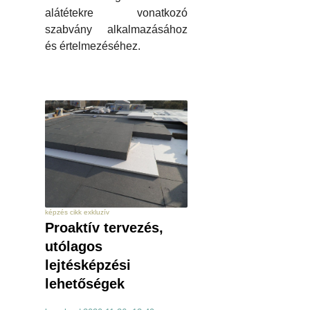
alátétekre vonatkozó
szabvány alkalmazásához
és értelmezéséhez.
képzés cikk exkluzív
Proaktív tervezés,
utólagos
lejtésképzési
lehetőségek