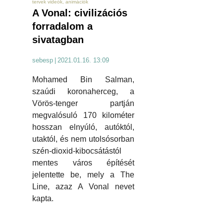
tervek videók, animációk
A Vonal: civilizációs
forradalom a
sivatagban
sebesp
|
2021.01.16. 13:09
Mohamed Bin Salman,
szaúdi koronaherceg, a
Vörös-tenger partján
megvalósuló 170 kilométer
hosszan elnyúló, autóktól,
utaktól, és nem utolsósorban
szén-dioxid-kibocsátástól
mentes város építését
jelentette be, mely a The
Line, azaz A Vonal nevet
kapta.