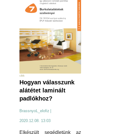
cikk
Hogyan válasszunk
alátétet laminált
padlókhoz?
BrassnyoL_elofiz
|
2020.12.08. 13:03
Elkészült segédletünk az