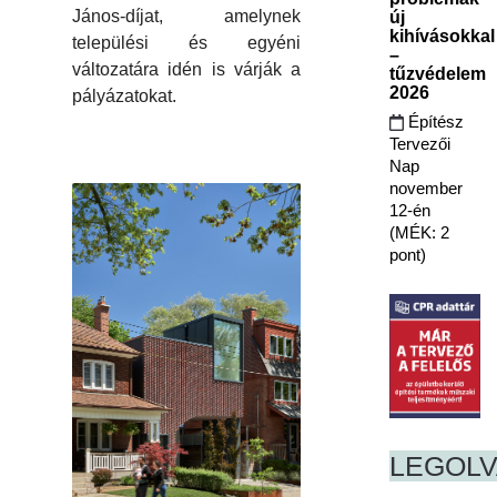
János-díjat, amelynek
új
kihívásokkal
települési és egyéni
–
változatára idén is várják a
tűzvédelem
2026
pályázatokat.
Építész
Tervezői
Nap
november
12-én
(MÉK: 2
pont)
LEGOL