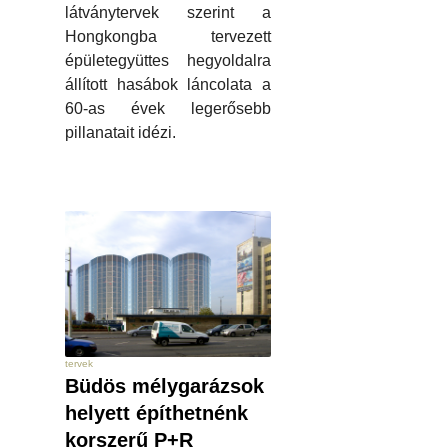
látványtervek szerint a
Hongkongba tervezett
épületegyüttes hegyoldalra
állított hasábok láncolata a
60-as évek legerősebb
pillanatait idézi.
tervek
Büdös mélygarázsok
helyett építhetnénk
korszerű P+R