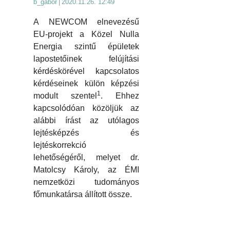
b_gabor
|
2020.11.26. 12:49
A NEWCOM elnevezésű
EU-projekt a Közel Nulla
Energia szintű épületek
lapostetőinek felújítási
kérdéskörével kapcsolatos
kérdéseinek külön képzési
1
modult szentel
. Ehhez
kapcsolódóan közöljük az
alábbi írást az utólagos
lejtésképzés és
lejtéskorrekció
lehetőségéről, melyet dr.
Matolcsy Károly, az ÉMI
nemzetközi tudományos
főmunkatársa állított össze.