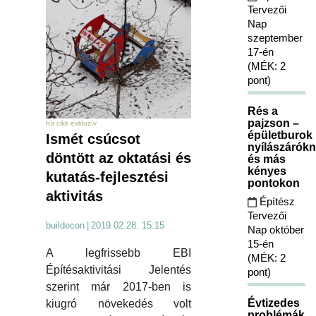
Tervezői
Nap
szeptember
17-én
(MÉK: 2
pont)
Rés a
pajzson –
hír cikk exkluzív
épületburok
Ismét csúcsot
nyílászárókn
döntött az oktatási és
és más
kényes
kutatás-fejlesztési
pontokon
aktivitás
Építész
Tervezői
buildecon
|
2019.02.28. 15:15
Nap október
15-én
A legfrissebb EBI
(MÉK: 2
Építésaktivitási Jelentés
pont)
szerint már 2017-ben is
Évtizedes
kiugró növekedés volt
problémák