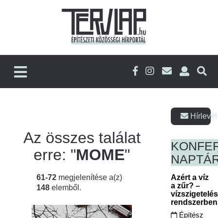
Hírlevél
Az összes találat
KONFE
erre: "
MOME
"
NAPTÁ
61-72
megjelenítése a(z)
Azért a víz
a zűr? –
148
elemből.
vízszigetelé
rendszerbe
Építész