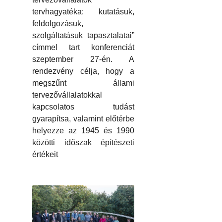
tervhagyatéka: kutatásuk,
feldolgozásuk,
szolgáltatásuk tapasztalatai”
címmel tart konferenciát
szeptember 27-én. A
rendezvény célja, hogy a
megszűnt állami
tervezővállalatokkal
kapcsolatos tudást
gyarapítsa, valamint előtérbe
helyezze az 1945 és 1990
közötti időszak építészeti
értékeit