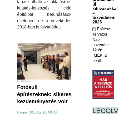
tapasztalható az oktatási és
új
kutatás-fejlesztési célú
kihívásokkal
–
építőipari beruházások
tűzvédelem
esetében, de a növekedés
2026
2018-ban is folytatódott.
Építész
Tervezői
Nap
november
12-én
(MÉK: 2
pont)
hír kiállítás
Fotósuli
építészeknek: sikeres
kezdeményezés volt
LEGOL
Csépé
|
2018.12.20. 09:38