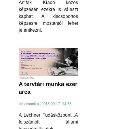
Artifex Kiadó közös
képzésén ezekre is választ
kaphat. A kiscsoportos
képzésre mostantól lehet
jelentkezni.
rendezvény
A tervtári munka ezer
arca
pestimonika
|
2018.09.17. 14:55
A Lechner Tudásközpont „A
felszámolt állami
tervezővállalatok