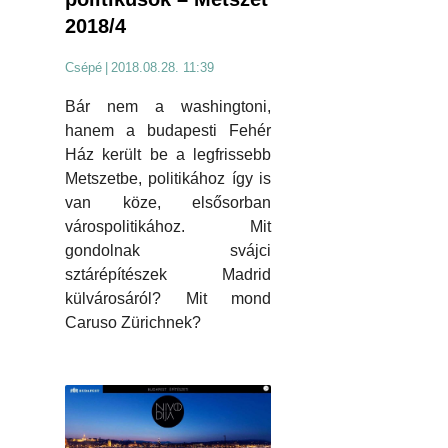
2018/4
Csépé
|
2018.08.28. 11:39
Bár nem a washingtoni,
hanem a budapesti Fehér
Ház került be a legfrissebb
Metszetbe, politikához így is
van köze, elsősorban
várospolitikához. Mit
gondolnak svájci
sztárépítészek Madrid
külvárosáról? Mit mond
Caruso Zürichnek?