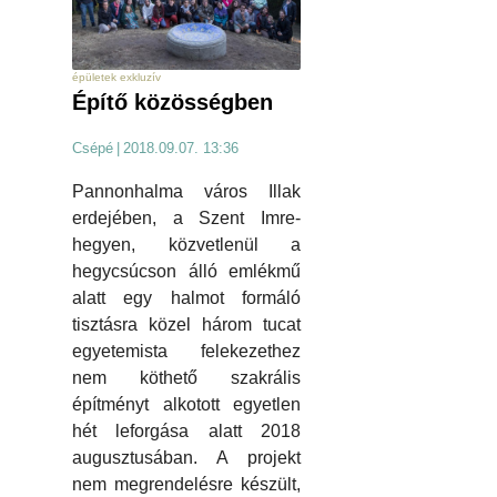
épületek exkluzív
Építő közösségben
Csépé
|
2018.09.07. 13:36
Pannonhalma város Illak
erdejében, a Szent Imre-
hegyen, közvetlenül a
hegycsúcson álló emlékmű
alatt egy halmot formáló
tisztásra közel három tucat
egyetemista felekezethez
nem köthető szakrális
építményt alkotott egyetlen
hét leforgása alatt 2018
augusztusában. A projekt
nem megrendelésre készült,