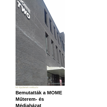
hír épületek exkluzív
Bemutatták a MOME
Műterem- és
Médiaházat