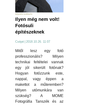
képzés exkluzív
Ilyen még nem volt!
Fotósuli
építészeknek
Csépé
|
2018.10.26. 11:07
Mitől lesz egy fotó
professzionális? Milyen
technikai feltételei vannak
egy jól sikerült fotónak?
Hogyan fotózzunk este,
nappal, vagy éppen a
makettot a műteremben?
Milyen utómunkára van
szükség? A MOME
Fotográfia Tanszék és az