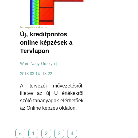
hír képzés exkluzív
Új, kreditpontos
online képzések a
Tervlapon
Ware-Nagy Orsolya
|
2018.03.14. 13:22
A tervezői művezetésről,
illetve az új U értékekről
szóló tananyagok elérhetőek
az Online képzés oldalon.
«
1
2
3
4