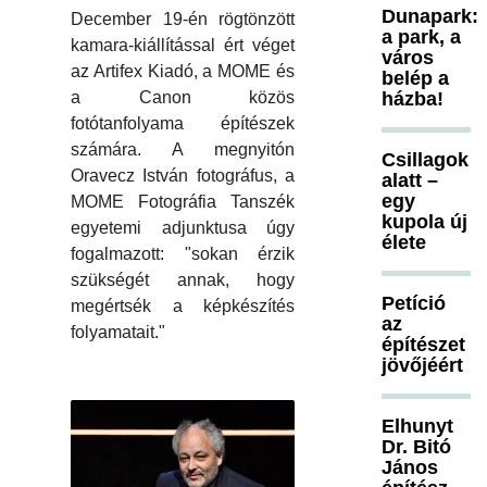
Dunapark:
December 19-én rögtönzött
a park, a
kamara-kiállítással ért véget
város
az Artifex Kiadó, a MOME és
belép a
házba!
a Canon közös
fotótanfolyama építészek
számára. A megnyitón
Csillagok
Oravecz István fotográfus, a
alatt –
egy
MOME Fotográfia Tanszék
kupola új
egyetemi adjunktusa úgy
élete
fogalmazott: "sokan érzik
szükségét annak, hogy
Petíció
megértsék a képkészítés
az
folyamatait."
építészet
jövőjéért
Elhunyt
Dr. Bitó
János