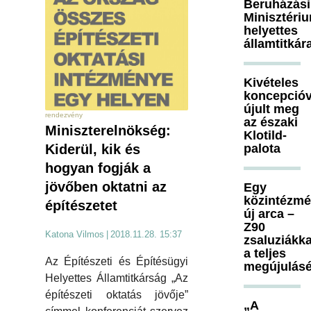
Beruházási
Minisztéri
helyettes
államtitkár
Kivételes
koncepcióv
újult meg
rendezvény
az északi
Miniszterelnökség:
Klotild-
Kiderül, kik és
palota
hogyan fogják a
jövőben oktatni az
Egy
közintézm
építészetet
új arca –
Z90
Katona Vilmos
|
2018.11.28. 15:37
zsaluziákka
a teljes
Az Építészeti és Építésügyi
megújulásé
Helyettes Államtitkárság „Az
építészeti oktatás jövője”
„A