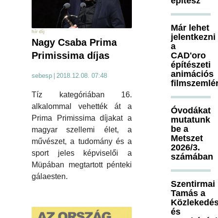
építész
Már lehet
hír díj
jelentkezni
Nagy Csaba Prima
a
Primissima díjas
CAD'oro
építészeti
animációs
sebesp
|
2018.12.08. 07:48
filmszemlé
Tíz kategóriában 16.
alkalommal vehették át a
Óvodákat
Prima Primissima díjakat a
mutatunk
be a
magyar szellemi élet, a
Metszet
művészet, a tudomány és a
2026/3.
sport jeles képviselői a
számában
Müpában megtartott pénteki
gálaesten.
Szentirmai
Tamás a
Közlekedés
és