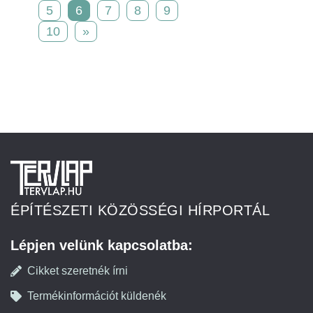
5
6
7
8
9
10
»
ÉPÍTÉSZETI KÖZÖSSÉGI HÍRPORTÁL
Lépjen velünk kapcsolatba:
Cikket szeretnék írni
Termékinformációt küldenék