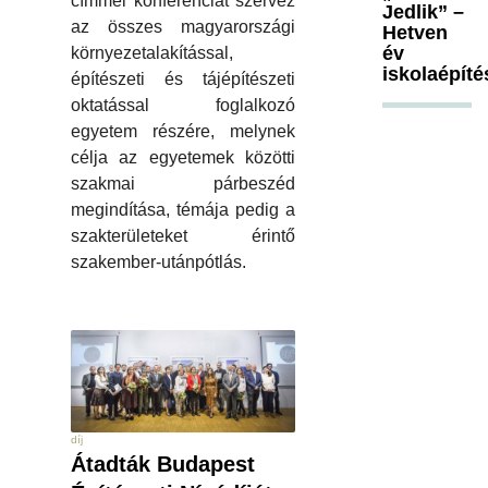
címmel konferenciát szervez
Jedlik” –
az összes magyarországi
Hetven
év
környezetalakítással,
iskolaépíté
építészeti és tájépítészeti
oktatással foglalkozó
egyetem részére, melynek
célja az egyetemek közötti
szakmai párbeszéd
megindítása, témája pedig a
szakterületeket érintő
szakember-utánpótlás.
díj
Átadták Budapest